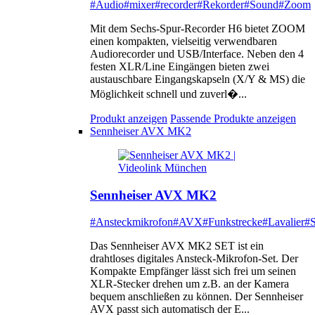
#Audio
#mixer
#recorder
#Rekorder
#Sound
#Zoom
Mit dem Sechs-Spur-Recorder H6 bietet ZOOM
einen kompakten, vielseitig verwendbaren
Audiorecorder und USB/Interface. Neben den 4
festen XLR/Line Eingängen bieten zwei
austauschbare Eingangskapseln (X/Y & MS) die
Möglichkeit schnell und zuverl�...
Produkt anzeigen
Passende Produkte anzeigen
Sennheiser AVX MK2
Sennheiser AVX MK2
#Ansteckmikrofon
#AVX
#Funkstrecke
#Lavalier
#S
Das Sennheiser AVX MK2 SET ist ein
drahtloses digitales Ansteck-Mikrofon-Set. Der
Kompakte Empfänger lässt sich frei um seinen
XLR-Stecker drehen um z.B. an der Kamera
bequem anschließen zu können. Der Sennheiser
AVX passt sich automatisch der E...