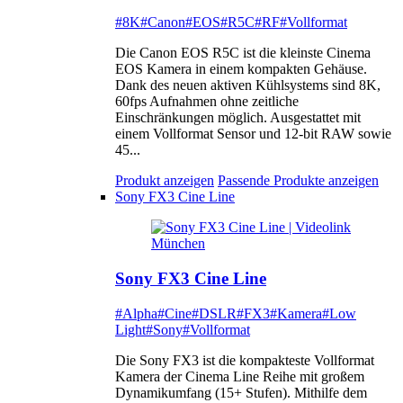
#8K
#Canon
#EOS
#R5C
#RF
#Vollformat
Die Canon EOS R5C ist die kleinste Cinema
EOS Kamera in einem kompakten Gehäuse.
Dank des neuen aktiven Kühlsystems sind 8K,
60fps Aufnahmen ohne zeitliche
Einschränkungen möglich. Ausgestattet mit
einem Vollformat Sensor und 12-bit RAW sowie
45...
Produkt anzeigen
Passende Produkte anzeigen
Sony FX3 Cine Line
Sony FX3 Cine Line
#Alpha
#Cine
#DSLR
#FX3
#Kamera
#Low
Light
#Sony
#Vollformat
Die Sony FX3 ist die kompakteste Vollformat
Kamera der Cinema Line Reihe mit großem
Dynamikumfang (15+ Stufen). Mithilfe dem