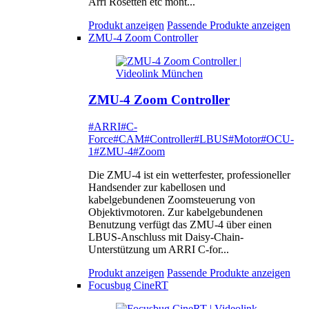
Arri Rosetten etc mont...
Produkt anzeigen
Passende Produkte anzeigen
ZMU-4 Zoom Controller
ZMU-4 Zoom Controller
#ARRI
#C-
Force
#CAM
#Controller
#LBUS
#Motor
#OCU-
1
#ZMU-4
#Zoom
Die ZMU-4 ist ein wetterfester, professioneller
Handsender zur kabellosen und
kabelgebundenen Zoomsteuerung von
Objektivmotoren. Zur kabelgebundenen
Benutzung verfügt das ZMU-4 über einen
LBUS-Anschluss mit Daisy-Chain-
Unterstützung um ARRI C-for...
Produkt anzeigen
Passende Produkte anzeigen
Focusbug CineRT