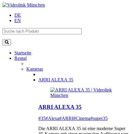
DE
EN
Startseite
Rental
Kameras
ARRI ALEXA 35
ARRI ALEXA 35
#35
#Alexa
#ARRI
#Cinema
#super35
Die ARRI ALEXA 35 ist eine moderne Super
35-Kamera mit einer maximalen Auflösung von