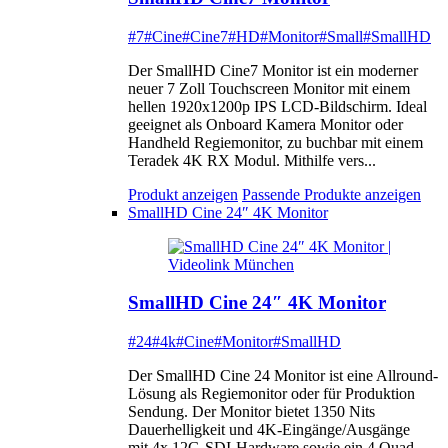
#7
#Cine
#Cine7
#HD
#Monitor
#Small
#SmallHD
Der SmallHD Cine7 Monitor ist ein moderner
neuer 7 Zoll Touchscreen Monitor mit einem
hellen 1920x1200p IPS LCD-Bildschirm. Ideal
geeignet als Onboard Kamera Monitor oder
Handheld Regiemonitor, zu buchbar mit einem
Teradek 4K RX Modul. Mithilfe vers...
Produkt anzeigen
Passende Produkte anzeigen
SmallHD Cine 24″ 4K Monitor
SmallHD Cine 24″ 4K Monitor
#24
#4k
#Cine
#Monitor
#SmallHD
Der SmallHD Cine 24 Monitor ist eine Allround-
Lösung als Regiemonitor oder für Produktion
Sendung. Der Monitor bietet 1350 Nits
Dauerhelligkeit und 4K-Eingänge/Ausgänge
mit 4x 12G-SDI-Hardware sowie ein 4 Quad-