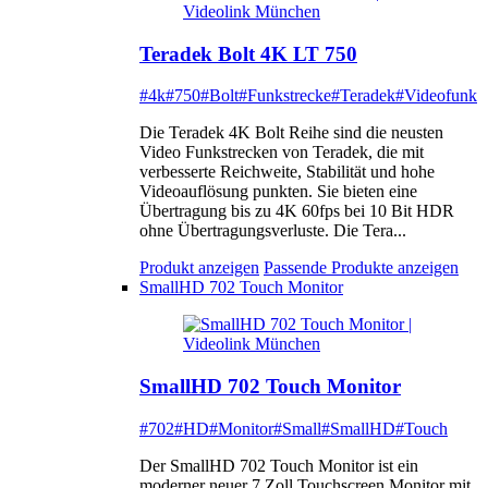
Teradek Bolt 4K LT 750
#4k
#750
#Bolt
#Funkstrecke
#Teradek
#Videofunk
Die Teradek 4K Bolt Reihe sind die neusten
Video Funkstrecken von Teradek, die mit
verbesserte Reichweite, Stabilität und hohe
Videoauflösung punkten. Sie bieten eine
Übertragung bis zu 4K 60fps bei 10 Bit HDR
ohne Übertragungsverluste. Die Tera...
Produkt anzeigen
Passende Produkte anzeigen
SmallHD 702 Touch Monitor
SmallHD 702 Touch Monitor
#702
#HD
#Monitor
#Small
#SmallHD
#Touch
Der SmallHD 702 Touch Monitor ist ein
moderner neuer 7 Zoll Touchscreen Monitor mit