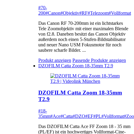
#70-
200
#Canon
#Objektiv
#RF
#Telezoom
#Vollformat
Das Canon RF 70-200mm ist ein lichtstarkes
Tele Zoomobjektiv mit einer maximalen Blende
von f2.8. Daneben besitzt das Canon Objektiv
außerdem noch einen 5-Stufen-Bildstabilisator
und neuer Nano USM Fokusmotor für noch
saubere scharfe Bilder. ...
Produkt anzeigen
Passende Produkte anzeigen
DZOFILM Catta Zoom 18-35mm T2.9
DZOFILM Catta Zoom 18-35mm
T2.9
#18-
35mm
#Ace
#Catta
#DZO
#EF
#PL
#Vollformat
#Zo
Das DZOFILM Catta Ace FF Zoom 18 - 35 mm
(PL/EF) ist ein hochwertiges Vollformat-Cine-