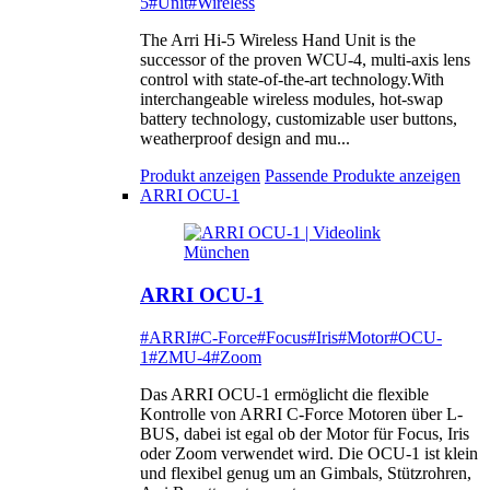
5
#Unit
#Wireless
The Arri Hi-5 Wireless Hand Unit is the
successor of the proven WCU-4, multi-axis lens
control with state-of-the-art technology.With
interchangeable wireless modules, hot-swap
battery technology, customizable user buttons,
weatherproof design and mu...
Produkt anzeigen
Passende Produkte anzeigen
ARRI OCU-1
ARRI OCU-1
#ARRI
#C-Force
#Focus
#Iris
#Motor
#OCU-
1
#ZMU-4
#Zoom
Das ARRI OCU-1 ermöglicht die flexible
Kontrolle von ARRI C-Force Motoren über L-
BUS, dabei ist egal ob der Motor für Focus, Iris
oder Zoom verwendet wird. Die OCU-1 ist klein
und flexibel genug um an Gimbals, Stützrohren,