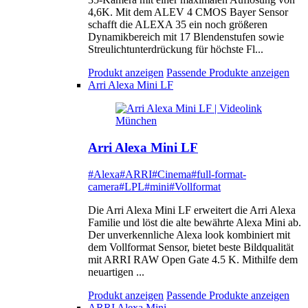
4,6K. Mit dem ALEV 4 CMOS Bayer Sensor
schafft die ALEXA 35 ein noch größeren
Dynamikbereich mit 17 Blendenstufen sowie
Streulichtunterdrückung für höchste Fl...
Produkt anzeigen
Passende Produkte anzeigen
Arri Alexa Mini LF
Arri Alexa Mini LF
#Alexa
#ARRI
#Cinema
#full-format-
camera
#LPL
#mini
#Vollformat
Die Arri Alexa Mini LF erweitert die Arri Alexa
Familie und löst die alte bewährte Alexa Mini ab.
Der unverkennliche Alexa look kombiniert mit
dem Vollformat Sensor, bietet beste Bildqualität
mit ARRI RAW Open Gate 4.5 K. Mithilfe dem
neuartigen ...
Produkt anzeigen
Passende Produkte anzeigen
ARRI Alexa Mini