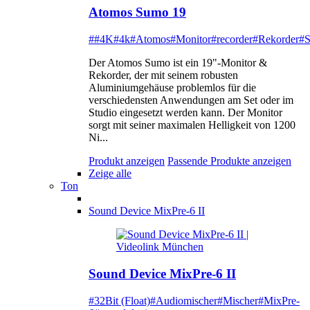
Atomos Sumo 19
##4K
#4k
#Atomos
#Monitor
#recorder
#Rekorder
#
Der Atomos Sumo ist ein 19"-Monitor &
Rekorder, der mit seinem robusten
Aluminiumgehäuse problemlos für die
verschiedensten Anwendungen am Set oder im
Studio eingesetzt werden kann. Der Monitor
sorgt mit seiner maximalen Helligkeit von 1200
Ni...
Produkt anzeigen
Passende Produkte anzeigen
Zeige alle
Ton
Sound Device MixPre-6 II
Sound Device MixPre-6 II
#32Bit (Float)
#Audiomischer
#Mischer
#MixPre-