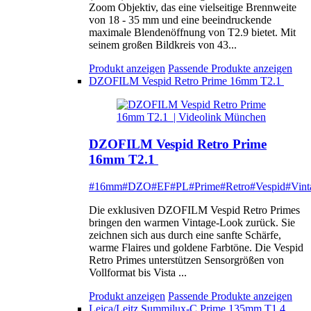
Zoom Objektiv, das eine vielseitige Brennweite
von 18 - 35 mm und eine beeindruckende
maximale Blendenöffnung von T2.9 bietet. Mit
seinem großen Bildkreis von 43...
Produkt anzeigen
Passende Produkte anzeigen
DZOFILM Vespid Retro Prime 16mm T2.1
DZOFILM Vespid Retro Prime
16mm T2.1
#16mm
#DZO
#EF
#PL
#Prime
#Retro
#Vespid
#Vint
Die exklusiven DZOFILM Vespid Retro Primes
bringen den warmen Vintage-Look zurück. Sie
zeichnen sich aus durch eine sanfte Schärfe,
warme Flaires und goldene Farbtöne. Die Vespid
Retro Primes unterstützen Sensorgrößen von
Vollformat bis Vista ...
Produkt anzeigen
Passende Produkte anzeigen
Leica/Leitz Summilux-C Prime 135mm T1.4