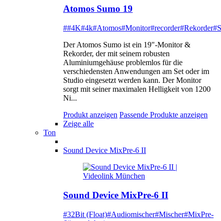
Atomos Sumo 19
##4K
#4k
#Atomos
#Monitor
#recorder
#Rekorder
#
Der Atomos Sumo ist ein 19"-Monitor &
Rekorder, der mit seinem robusten
Aluminiumgehäuse problemlos für die
verschiedensten Anwendungen am Set oder im
Studio eingesetzt werden kann. Der Monitor
sorgt mit seiner maximalen Helligkeit von 1200
Ni...
Produkt anzeigen
Passende Produkte anzeigen
Zeige alle
Ton
Sound Device MixPre-6 II
Sound Device MixPre-6 II
#32Bit (Float)
#Audiomischer
#Mischer
#MixPre-