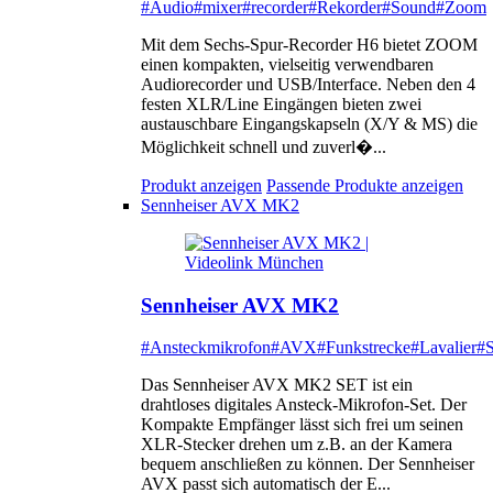
#Audio
#mixer
#recorder
#Rekorder
#Sound
#Zoom
Mit dem Sechs-Spur-Recorder H6 bietet ZOOM
einen kompakten, vielseitig verwendbaren
Audiorecorder und USB/Interface. Neben den 4
festen XLR/Line Eingängen bieten zwei
austauschbare Eingangskapseln (X/Y & MS) die
Möglichkeit schnell und zuverl�...
Produkt anzeigen
Passende Produkte anzeigen
Sennheiser AVX MK2
Sennheiser AVX MK2
#Ansteckmikrofon
#AVX
#Funkstrecke
#Lavalier
#S
Das Sennheiser AVX MK2 SET ist ein
drahtloses digitales Ansteck-Mikrofon-Set. Der
Kompakte Empfänger lässt sich frei um seinen
XLR-Stecker drehen um z.B. an der Kamera
bequem anschließen zu können. Der Sennheiser
AVX passt sich automatisch der E...