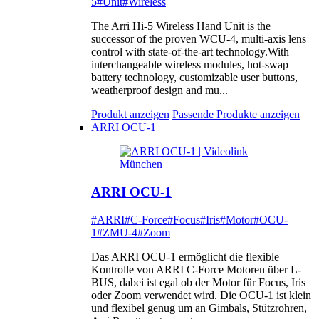
5
#Unit
#Wireless
The Arri Hi-5 Wireless Hand Unit is the
successor of the proven WCU-4, multi-axis lens
control with state-of-the-art technology.With
interchangeable wireless modules, hot-swap
battery technology, customizable user buttons,
weatherproof design and mu...
Produkt anzeigen
Passende Produkte anzeigen
ARRI OCU-1
ARRI OCU-1
#ARRI
#C-Force
#Focus
#Iris
#Motor
#OCU-
1
#ZMU-4
#Zoom
Das ARRI OCU-1 ermöglicht die flexible
Kontrolle von ARRI C-Force Motoren über L-
BUS, dabei ist egal ob der Motor für Focus, Iris
oder Zoom verwendet wird. Die OCU-1 ist klein
und flexibel genug um an Gimbals, Stützrohren,