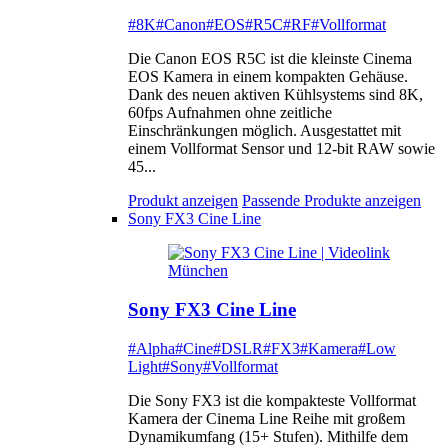
#8K
#Canon
#EOS
#R5C
#RF
#Vollformat
Die Canon EOS R5C ist die kleinste Cinema
EOS Kamera in einem kompakten Gehäuse.
Dank des neuen aktiven Kühlsystems sind 8K,
60fps Aufnahmen ohne zeitliche
Einschränkungen möglich. Ausgestattet mit
einem Vollformat Sensor und 12-bit RAW sowie
45...
Produkt anzeigen
Passende Produkte anzeigen
Sony FX3 Cine Line
Sony FX3 Cine Line
#Alpha
#Cine
#DSLR
#FX3
#Kamera
#Low
Light
#Sony
#Vollformat
Die Sony FX3 ist die kompakteste Vollformat
Kamera der Cinema Line Reihe mit großem
Dynamikumfang (15+ Stufen). Mithilfe dem