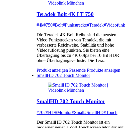
Teradek Bolt 4K LT 750
#4k
#750
#Bolt
#Funkstrecke
#Teradek
#Videofunk
Die Teradek 4K Bolt Reihe sind die neusten
Video Funkstrecken von Teradek, die mit
verbesserte Reichweite, Stabilität und hohe
Videoauflösung punkten. Sie bieten eine
Übertragung bis zu 4K 60fps bei 10 Bit HDR
ohne Übertragungsverluste. Die Tera...
Produkt anzeigen
Passende Produkte anzeigen
SmallHD 702 Touch Monitor
SmallHD 702 Touch Monitor
#702
#HD
#Monitor
#Small
#SmallHD
#Touch
Der SmallHD 702 Touch Monitor ist ein
moderner neuer 7 Zoll Touchscreen Monitor mit