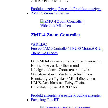
Arri Rosetten etc mont...
Produkt anzeigen
Passende Produkte anzeigen
ZMU-4 Zoom Controller
ZMU-4 Zoom Controller
#ARRI
#C-
Force
#CAM
#Controller
#LBUS
#Motor
#OCU-
1
#ZMU-4
#Zoom
Die ZMU-4 ist ein wetterfester, professioneller
Handsender zur kabellosen und
kabelgebundenen Zoomsteuerung von
Objektivmotoren. Zur kabelgebundenen
Benutzung verfügt das ZMU-4 über einen
LBUS-Anschluss mit Daisy-Chain-
Unterstützung um ARRI C-for...
Produkt anzeigen
Passende Produkte anzeigen
Focusbug CineRT