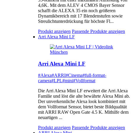
4,6K. Mit dem ALEV 4 CMOS Bayer Sensor
schafft die ALEXA 35 ein noch größeren
Dynamikbereich mit 17 Blendenstufen sowie
Streulichtunterdrückung für höchste Fl...
Produkt anzeigen
Passende Produkte anzeigen
Arri Alexa Mini LF
Arri Alexa Mini LF
#Alexa
#ARRI
#Cinema
#full-format-
camera
#LPL
#mini
#Vollformat
Die Arri Alexa Mini LF erweitert die Arri Alexa
Familie und löst die alte bewährte Alexa Mini ab.
Der unverkennliche Alexa look kombiniert mit
dem Vollformat Sensor, bietet beste Bildqualität
mit ARRI RAW Open Gate 4.5 K. Mithilfe dem
neuartigen ...
Produkt anzeigen
Passende Produkte anzeigen
ARRI Alexa Mini