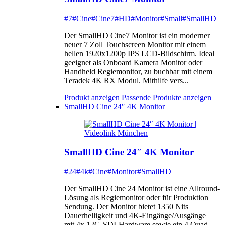
#7
#Cine
#Cine7
#HD
#Monitor
#Small
#SmallHD
Der SmallHD Cine7 Monitor ist ein moderner
neuer 7 Zoll Touchscreen Monitor mit einem
hellen 1920x1200p IPS LCD-Bildschirm. Ideal
geeignet als Onboard Kamera Monitor oder
Handheld Regiemonitor, zu buchbar mit einem
Teradek 4K RX Modul. Mithilfe vers...
Produkt anzeigen
Passende Produkte anzeigen
SmallHD Cine 24″ 4K Monitor
SmallHD Cine 24″ 4K Monitor
#24
#4k
#Cine
#Monitor
#SmallHD
Der SmallHD Cine 24 Monitor ist eine Allround-
Lösung als Regiemonitor oder für Produktion
Sendung. Der Monitor bietet 1350 Nits
Dauerhelligkeit und 4K-Eingänge/Ausgänge
mit 4x 12G-SDI-Hardware sowie ein 4 Quad-