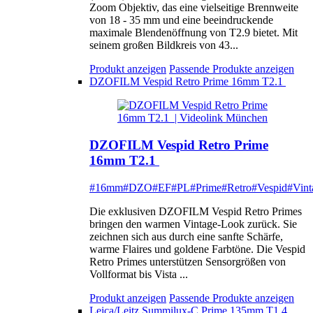
Zoom Objektiv, das eine vielseitige Brennweite
von 18 - 35 mm und eine beeindruckende
maximale Blendenöffnung von T2.9 bietet. Mit
seinem großen Bildkreis von 43...
Produkt anzeigen
Passende Produkte anzeigen
DZOFILM Vespid Retro Prime 16mm T2.1
DZOFILM Vespid Retro Prime
16mm T2.1
#16mm
#DZO
#EF
#PL
#Prime
#Retro
#Vespid
#Vint
Die exklusiven DZOFILM Vespid Retro Primes
bringen den warmen Vintage-Look zurück. Sie
zeichnen sich aus durch eine sanfte Schärfe,
warme Flaires und goldene Farbtöne. Die Vespid
Retro Primes unterstützen Sensorgrößen von
Vollformat bis Vista ...
Produkt anzeigen
Passende Produkte anzeigen
Leica/Leitz Summilux-C Prime 135mm T1.4