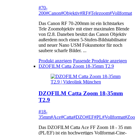
#70-
200
#Canon
#Objektiv
#RF
#Telezoom
#Vollformat
Das Canon RF 70-200mm ist ein lichtstarkes
Tele Zoomobjektiv mit einer maximalen Blende
von f2.8. Daneben besitzt das Canon Objektiv
außerdem noch einen 5-Stufen-Bildstabilisator
und neuer Nano USM Fokusmotor für noch
saubere scharfe Bilder. ...
Produkt anzeigen
Passende Produkte anzeigen
DZOFILM Catta Zoom 18-35mm T2.9
DZOFILM Catta Zoom 18-35mm
T2.9
#18-
35mm
#Ace
#Catta
#DZO
#EF
#PL
#Vollformat
#Zo
Das DZOFILM Catta Ace FF Zoom 18 - 35 mm
(PL/EF) ist ein hochwertiges Vollformat-Cine-