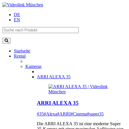
DE
EN
Startseite
Rental
Kameras
ARRI ALEXA 35
ARRI ALEXA 35
#35
#Alexa
#ARRI
#Cinema
#super35
Die ARRI ALEXA 35 ist eine moderne Super
35-Kamera mit einer maximalen Auflösung von