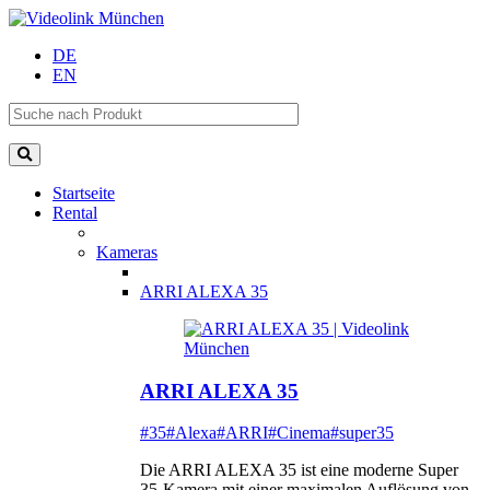
DE
EN
Startseite
Rental
Kameras
ARRI ALEXA 35
ARRI ALEXA 35
#35
#Alexa
#ARRI
#Cinema
#super35
Die ARRI ALEXA 35 ist eine moderne Super
35-Kamera mit einer maximalen Auflösung von