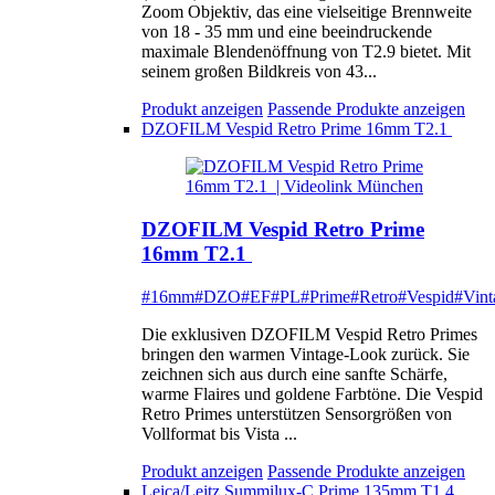
Zoom Objektiv, das eine vielseitige Brennweite
von 18 - 35 mm und eine beeindruckende
maximale Blendenöffnung von T2.9 bietet. Mit
seinem großen Bildkreis von 43...
Produkt anzeigen
Passende Produkte anzeigen
DZOFILM Vespid Retro Prime 16mm T2.1
DZOFILM Vespid Retro Prime
16mm T2.1
#16mm
#DZO
#EF
#PL
#Prime
#Retro
#Vespid
#Vint
Die exklusiven DZOFILM Vespid Retro Primes
bringen den warmen Vintage-Look zurück. Sie
zeichnen sich aus durch eine sanfte Schärfe,
warme Flaires und goldene Farbtöne. Die Vespid
Retro Primes unterstützen Sensorgrößen von
Vollformat bis Vista ...
Produkt anzeigen
Passende Produkte anzeigen
Leica/Leitz Summilux-C Prime 135mm T1.4