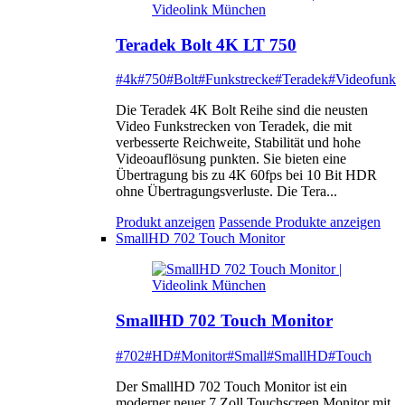
Teradek Bolt 4K LT 750
#4k
#750
#Bolt
#Funkstrecke
#Teradek
#Videofunk
Die Teradek 4K Bolt Reihe sind die neusten
Video Funkstrecken von Teradek, die mit
verbesserte Reichweite, Stabilität und hohe
Videoauflösung punkten. Sie bieten eine
Übertragung bis zu 4K 60fps bei 10 Bit HDR
ohne Übertragungsverluste. Die Tera...
Produkt anzeigen
Passende Produkte anzeigen
SmallHD 702 Touch Monitor
SmallHD 702 Touch Monitor
#702
#HD
#Monitor
#Small
#SmallHD
#Touch
Der SmallHD 702 Touch Monitor ist ein
moderner neuer 7 Zoll Touchscreen Monitor mit