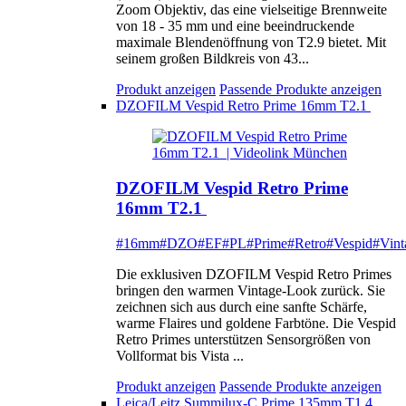
Zoom Objektiv, das eine vielseitige Brennweite
von 18 - 35 mm und eine beeindruckende
maximale Blendenöffnung von T2.9 bietet. Mit
seinem großen Bildkreis von 43...
Produkt anzeigen
Passende Produkte anzeigen
DZOFILM Vespid Retro Prime 16mm T2.1
DZOFILM Vespid Retro Prime
16mm T2.1
#16mm
#DZO
#EF
#PL
#Prime
#Retro
#Vespid
#Vint
Die exklusiven DZOFILM Vespid Retro Primes
bringen den warmen Vintage-Look zurück. Sie
zeichnen sich aus durch eine sanfte Schärfe,
warme Flaires und goldene Farbtöne. Die Vespid
Retro Primes unterstützen Sensorgrößen von
Vollformat bis Vista ...
Produkt anzeigen
Passende Produkte anzeigen
Leica/Leitz Summilux-C Prime 135mm T1.4