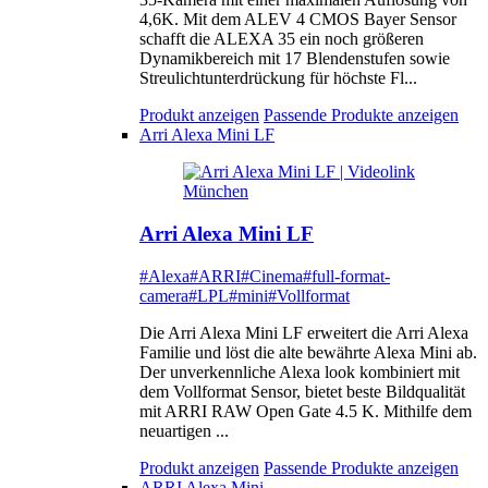
4,6K. Mit dem ALEV 4 CMOS Bayer Sensor
schafft die ALEXA 35 ein noch größeren
Dynamikbereich mit 17 Blendenstufen sowie
Streulichtunterdrückung für höchste Fl...
Produkt anzeigen
Passende Produkte anzeigen
Arri Alexa Mini LF
Arri Alexa Mini LF
#Alexa
#ARRI
#Cinema
#full-format-
camera
#LPL
#mini
#Vollformat
Die Arri Alexa Mini LF erweitert die Arri Alexa
Familie und löst die alte bewährte Alexa Mini ab.
Der unverkennliche Alexa look kombiniert mit
dem Vollformat Sensor, bietet beste Bildqualität
mit ARRI RAW Open Gate 4.5 K. Mithilfe dem
neuartigen ...
Produkt anzeigen
Passende Produkte anzeigen
ARRI Alexa Mini