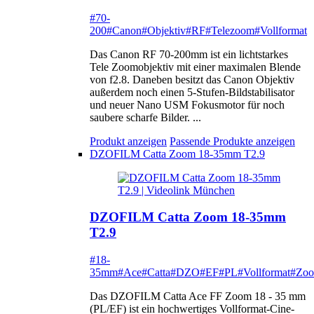
#70-
200
#Canon
#Objektiv
#RF
#Telezoom
#Vollformat
Das Canon RF 70-200mm ist ein lichtstarkes
Tele Zoomobjektiv mit einer maximalen Blende
von f2.8. Daneben besitzt das Canon Objektiv
außerdem noch einen 5-Stufen-Bildstabilisator
und neuer Nano USM Fokusmotor für noch
saubere scharfe Bilder. ...
Produkt anzeigen
Passende Produkte anzeigen
DZOFILM Catta Zoom 18-35mm T2.9
DZOFILM Catta Zoom 18-35mm
T2.9
#18-
35mm
#Ace
#Catta
#DZO
#EF
#PL
#Vollformat
#Zo
Das DZOFILM Catta Ace FF Zoom 18 - 35 mm
(PL/EF) ist ein hochwertiges Vollformat-Cine-