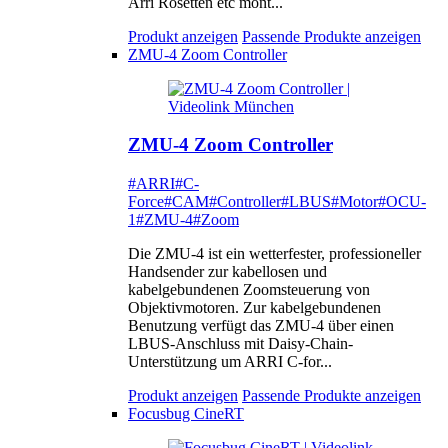
Arri Rosetten etc mont...
Produkt anzeigen
Passende Produkte anzeigen
ZMU-4 Zoom Controller
ZMU-4 Zoom Controller
#ARRI
#C-
Force
#CAM
#Controller
#LBUS
#Motor
#OCU-
1
#ZMU-4
#Zoom
Die ZMU-4 ist ein wetterfester, professioneller
Handsender zur kabellosen und
kabelgebundenen Zoomsteuerung von
Objektivmotoren. Zur kabelgebundenen
Benutzung verfügt das ZMU-4 über einen
LBUS-Anschluss mit Daisy-Chain-
Unterstützung um ARRI C-for...
Produkt anzeigen
Passende Produkte anzeigen
Focusbug CineRT