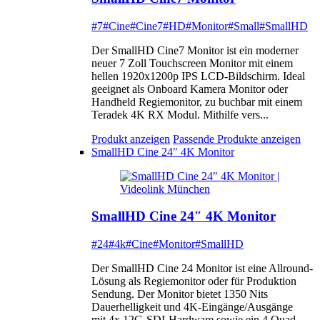
#7
#Cine
#Cine7
#HD
#Monitor
#Small
#SmallHD
Der SmallHD Cine7 Monitor ist ein moderner
neuer 7 Zoll Touchscreen Monitor mit einem
hellen 1920x1200p IPS LCD-Bildschirm. Ideal
geeignet als Onboard Kamera Monitor oder
Handheld Regiemonitor, zu buchbar mit einem
Teradek 4K RX Modul. Mithilfe vers...
Produkt anzeigen
Passende Produkte anzeigen
SmallHD Cine 24″ 4K Monitor
SmallHD Cine 24″ 4K Monitor
#24
#4k
#Cine
#Monitor
#SmallHD
Der SmallHD Cine 24 Monitor ist eine Allround-
Lösung als Regiemonitor oder für Produktion
Sendung. Der Monitor bietet 1350 Nits
Dauerhelligkeit und 4K-Eingänge/Ausgänge
mit 4x 12G-SDI-Hardware sowie ein 4 Quad-