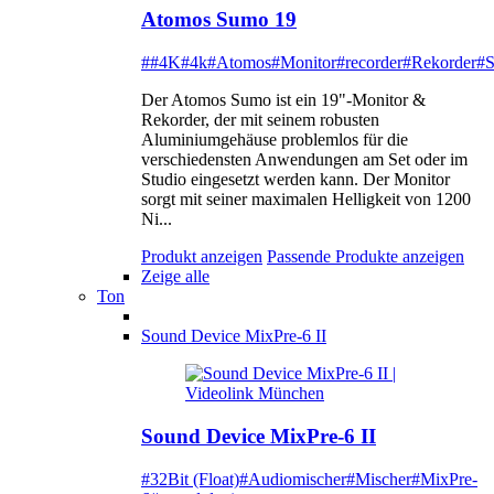
Atomos Sumo 19
##4K
#4k
#Atomos
#Monitor
#recorder
#Rekorder
#
Der Atomos Sumo ist ein 19"-Monitor &
Rekorder, der mit seinem robusten
Aluminiumgehäuse problemlos für die
verschiedensten Anwendungen am Set oder im
Studio eingesetzt werden kann. Der Monitor
sorgt mit seiner maximalen Helligkeit von 1200
Ni...
Produkt anzeigen
Passende Produkte anzeigen
Zeige alle
Ton
Sound Device MixPre-6 II
Sound Device MixPre-6 II
#32Bit (Float)
#Audiomischer
#Mischer
#MixPre-