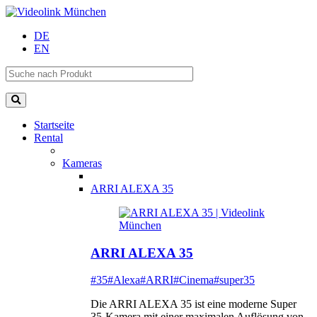
DE
EN
Startseite
Rental
Kameras
ARRI ALEXA 35
ARRI ALEXA 35
#35
#Alexa
#ARRI
#Cinema
#super35
Die ARRI ALEXA 35 ist eine moderne Super
35-Kamera mit einer maximalen Auflösung von