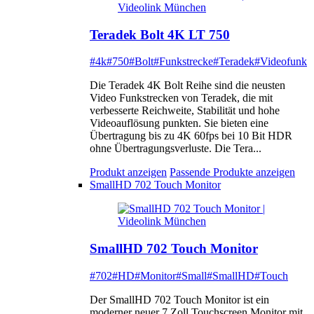
Teradek Bolt 4K LT 750
#4k
#750
#Bolt
#Funkstrecke
#Teradek
#Videofunk
Die Teradek 4K Bolt Reihe sind die neusten
Video Funkstrecken von Teradek, die mit
verbesserte Reichweite, Stabilität und hohe
Videoauflösung punkten. Sie bieten eine
Übertragung bis zu 4K 60fps bei 10 Bit HDR
ohne Übertragungsverluste. Die Tera...
Produkt anzeigen
Passende Produkte anzeigen
SmallHD 702 Touch Monitor
SmallHD 702 Touch Monitor
#702
#HD
#Monitor
#Small
#SmallHD
#Touch
Der SmallHD 702 Touch Monitor ist ein
moderner neuer 7 Zoll Touchscreen Monitor mit