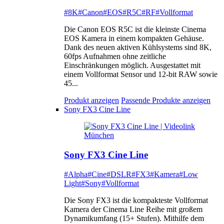
#8K
#Canon
#EOS
#R5C
#RF
#Vollformat
Die Canon EOS R5C ist die kleinste Cinema
EOS Kamera in einem kompakten Gehäuse.
Dank des neuen aktiven Kühlsystems sind 8K,
60fps Aufnahmen ohne zeitliche
Einschränkungen möglich. Ausgestattet mit
einem Vollformat Sensor und 12-bit RAW sowie
45...
Produkt anzeigen
Passende Produkte anzeigen
Sony FX3 Cine Line
Sony FX3 Cine Line
#Alpha
#Cine
#DSLR
#FX3
#Kamera
#Low
Light
#Sony
#Vollformat
Die Sony FX3 ist die kompakteste Vollformat
Kamera der Cinema Line Reihe mit großem
Dynamikumfang (15+ Stufen). Mithilfe dem