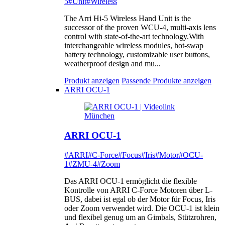
5
#Unit
#Wireless
The Arri Hi-5 Wireless Hand Unit is the
successor of the proven WCU-4, multi-axis lens
control with state-of-the-art technology.With
interchangeable wireless modules, hot-swap
battery technology, customizable user buttons,
weatherproof design and mu...
Produkt anzeigen
Passende Produkte anzeigen
ARRI OCU-1
ARRI OCU-1
#ARRI
#C-Force
#Focus
#Iris
#Motor
#OCU-
1
#ZMU-4
#Zoom
Das ARRI OCU-1 ermöglicht die flexible
Kontrolle von ARRI C-Force Motoren über L-
BUS, dabei ist egal ob der Motor für Focus, Iris
oder Zoom verwendet wird. Die OCU-1 ist klein
und flexibel genug um an Gimbals, Stützrohren,