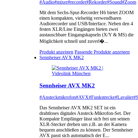
#Audio
#mixer
#recorder
#Rekorder
#Sound
#Zoom
Mit dem Sechs-Spur-Recorder H6 bietet ZOOM
einen kompakten, vielseitig verwendbaren
Audiorecorder und USB/Interface. Neben den 4
festen XLR/Line Eingängen bieten zwei
austauschbare Eingangskapseln (X/Y & MS) die
Möglichkeit schnell und zuverl�...
Produkt anzeigen
Passende Produkte anzeigen
Sennheiser AVX MK2
Sennheiser AVX MK2
#Ansteckmikrofon
#AVX
#Funkstrecke
#Lavalier
#S
Das Sennheiser AVX MK2 SET ist ein
drahtloses digitales Ansteck-Mikrofon-Set. Der
Kompakte Empfänger lässt sich frei um seinen
XLR-Stecker drehen um z.B. an der Kamera
bequem anschließen zu können. Der Sennheiser
AVX passt sich automatisch der E...