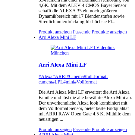
4,6K. Mit dem ALEV 4 CMOS Bayer Sensor
schafft die ALEXA 35 ein noch größeren
Dynamikbereich mit 17 Blendenstufen sowie
Streulichtunterdrückung für höchste Fl...
Produkt anzeigen
Passende Produkte anzeigen
Arri Alexa Mini LF
Arri Alexa Mini LF
#Alexa
#ARRI
#Cinema
#full-format-
camera
#LPL
#mini
#Vollformat
Die Arri Alexa Mini LF erweitert die Arri Alexa
Familie und löst die alte bewährte Alexa Mini ab.
Der unverkennliche Alexa look kombiniert mit
dem Vollformat Sensor, bietet beste Bildqualität
mit ARRI RAW Open Gate 4.5 K. Mithilfe dem
neuartigen ...
Produkt anzeigen
Passende Produkte anzeigen
ARRI Alexa Mini