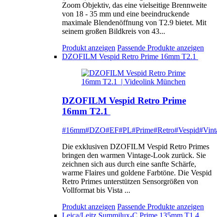
Zoom Objektiv, das eine vielseitige Brennweite
von 18 - 35 mm und eine beeindruckende
maximale Blendenöffnung von T2.9 bietet. Mit
seinem großen Bildkreis von 43...
Produkt anzeigen
Passende Produkte anzeigen
DZOFILM Vespid Retro Prime 16mm T2.1
DZOFILM Vespid Retro Prime
16mm T2.1
#16mm
#DZO
#EF
#PL
#Prime
#Retro
#Vespid
#Vint
Die exklusiven DZOFILM Vespid Retro Primes
bringen den warmen Vintage-Look zurück. Sie
zeichnen sich aus durch eine sanfte Schärfe,
warme Flaires und goldene Farbtöne. Die Vespid
Retro Primes unterstützen Sensorgrößen von
Vollformat bis Vista ...
Produkt anzeigen
Passende Produkte anzeigen
Leica/Leitz Summilux-C Prime 135mm T1.4