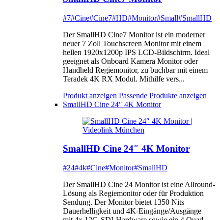
#7
#Cine
#Cine7
#HD
#Monitor
#Small
#SmallHD
Der SmallHD Cine7 Monitor ist ein moderner
neuer 7 Zoll Touchscreen Monitor mit einem
hellen 1920x1200p IPS LCD-Bildschirm. Ideal
geeignet als Onboard Kamera Monitor oder
Handheld Regiemonitor, zu buchbar mit einem
Teradek 4K RX Modul. Mithilfe vers...
Produkt anzeigen
Passende Produkte anzeigen
SmallHD Cine 24″ 4K Monitor
SmallHD Cine 24″ 4K Monitor
#24
#4k
#Cine
#Monitor
#SmallHD
Der SmallHD Cine 24 Monitor ist eine Allround-
Lösung als Regiemonitor oder für Produktion
Sendung. Der Monitor bietet 1350 Nits
Dauerhelligkeit und 4K-Eingänge/Ausgänge
mit 4x 12G-SDI-Hardware sowie ein 4 Quad-