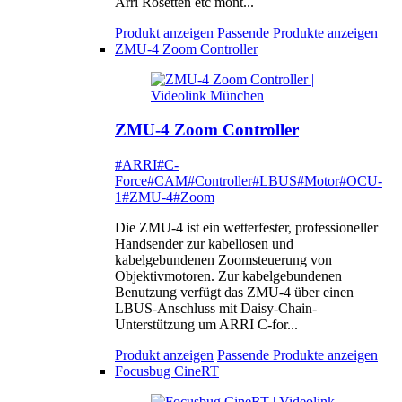
Arri Rosetten etc mont...
Produkt anzeigen
Passende Produkte anzeigen
ZMU-4 Zoom Controller
ZMU-4 Zoom Controller
#ARRI
#C-
Force
#CAM
#Controller
#LBUS
#Motor
#OCU-
1
#ZMU-4
#Zoom
Die ZMU-4 ist ein wetterfester, professioneller
Handsender zur kabellosen und
kabelgebundenen Zoomsteuerung von
Objektivmotoren. Zur kabelgebundenen
Benutzung verfügt das ZMU-4 über einen
LBUS-Anschluss mit Daisy-Chain-
Unterstützung um ARRI C-for...
Produkt anzeigen
Passende Produkte anzeigen
Focusbug CineRT