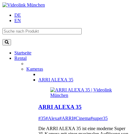
DE
EN
Startseite
Rental
Kameras
ARRI ALEXA 35
ARRI ALEXA 35
#35
#Alexa
#ARRI
#Cinema
#super35
Die ARRI ALEXA 35 ist eine moderne Super
35-Kamera mit einer maximalen Auflösung von