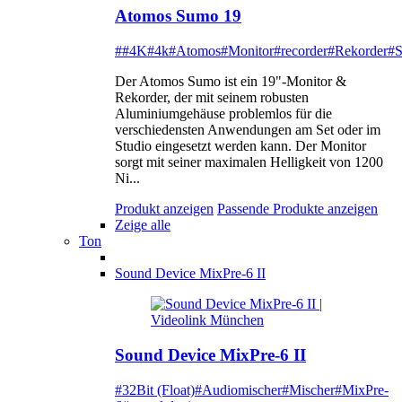
Atomos Sumo 19
##4K
#4k
#Atomos
#Monitor
#recorder
#Rekorder
#
Der Atomos Sumo ist ein 19"-Monitor &
Rekorder, der mit seinem robusten
Aluminiumgehäuse problemlos für die
verschiedensten Anwendungen am Set oder im
Studio eingesetzt werden kann. Der Monitor
sorgt mit seiner maximalen Helligkeit von 1200
Ni...
Produkt anzeigen
Passende Produkte anzeigen
Zeige alle
Ton
Sound Device MixPre-6 II
Sound Device MixPre-6 II
#32Bit (Float)
#Audiomischer
#Mischer
#MixPre-