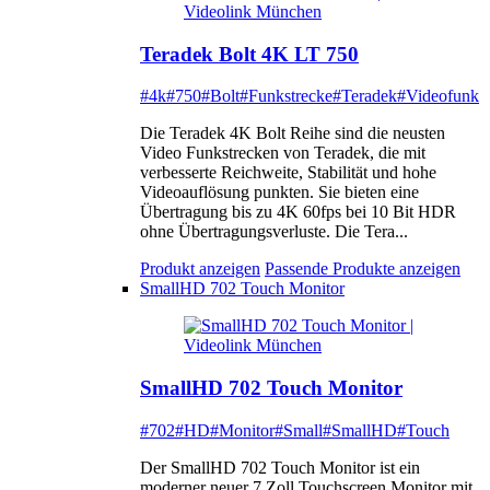
Teradek Bolt 4K LT 750
#4k
#750
#Bolt
#Funkstrecke
#Teradek
#Videofunk
Die Teradek 4K Bolt Reihe sind die neusten
Video Funkstrecken von Teradek, die mit
verbesserte Reichweite, Stabilität und hohe
Videoauflösung punkten. Sie bieten eine
Übertragung bis zu 4K 60fps bei 10 Bit HDR
ohne Übertragungsverluste. Die Tera...
Produkt anzeigen
Passende Produkte anzeigen
SmallHD 702 Touch Monitor
SmallHD 702 Touch Monitor
#702
#HD
#Monitor
#Small
#SmallHD
#Touch
Der SmallHD 702 Touch Monitor ist ein
moderner neuer 7 Zoll Touchscreen Monitor mit