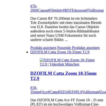
#70-
200
#Canon
#Objektiv
#RF
#Telezoom
#Vollformat
Das Canon RF 70-200mm ist ein lichtstarkes
Tele Zoomobjektiv mit einer maximalen Blende
von f2.8. Daneben besitzt das Canon Objektiv
außerdem noch einen 5-Stufen-Bildstabilisator
und neuer Nano USM Fokusmotor für noch
saubere scharfe Bilder. ...
Produkt anzeigen
Passende Produkte anzeigen
DZOFILM Catta Zoom 18-35mm T2.9
DZOFILM Catta Zoom 18-35mm
T2.9
#18-
35mm
#Ace
#Catta
#DZO
#EF
#PL
#Vollformat
#Zo
Das DZOFILM Catta Ace FF Zoom 18 - 35 mm
(PL/EF) ist ein hochwertiges Vollformat-Cine-