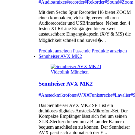
#Audio
#mixer
#recorder
#Rekorder
#Sound
#Zoom
Mit dem Sechs-Spur-Recorder H6 bietet ZOOM
einen kompakten, vielseitig verwendbaren
Audiorecorder und USB/Interface. Neben den 4
festen XLR/Line Eingängen bieten zwei
austauschbare Eingangskapseln (X/Y & MS) die
Möglichkeit schnell und zuverl�...
Produkt anzeigen
Passende Produkte anzeigen
Sennheiser AVX MK2
Sennheiser AVX MK2
#Ansteckmikrofon
#AVX
#Funkstrecke
#Lavalier
#S
Das Sennheiser AVX MK2 SET ist ein
drahtloses digitales Ansteck-Mikrofon-Set. Der
Kompakte Empfänger lässt sich frei um seinen
XLR-Stecker drehen um z.B. an der Kamera
bequem anschließen zu können. Der Sennheiser
AVX passt sich automatisch der E...