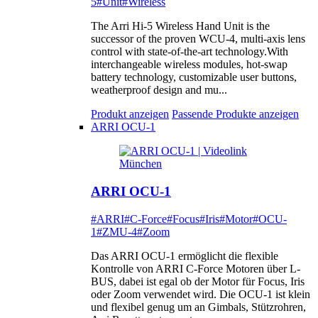
5
#Unit
#Wireless
The Arri Hi-5 Wireless Hand Unit is the
successor of the proven WCU-4, multi-axis lens
control with state-of-the-art technology.With
interchangeable wireless modules, hot-swap
battery technology, customizable user buttons,
weatherproof design and mu...
Produkt anzeigen
Passende Produkte anzeigen
ARRI OCU-1
ARRI OCU-1
#ARRI
#C-Force
#Focus
#Iris
#Motor
#OCU-
1
#ZMU-4
#Zoom
Das ARRI OCU-1 ermöglicht die flexible
Kontrolle von ARRI C-Force Motoren über L-
BUS, dabei ist egal ob der Motor für Focus, Iris
oder Zoom verwendet wird. Die OCU-1 ist klein
und flexibel genug um an Gimbals, Stützrohren,