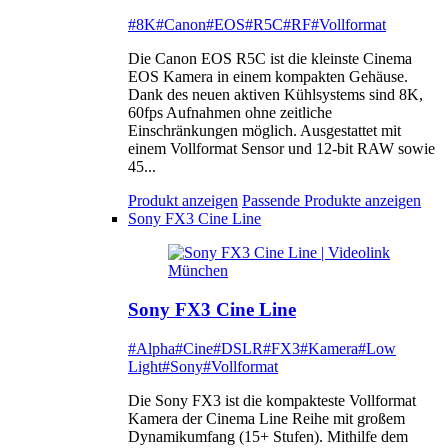
#8K
#Canon
#EOS
#R5C
#RF
#Vollformat
Die Canon EOS R5C ist die kleinste Cinema
EOS Kamera in einem kompakten Gehäuse.
Dank des neuen aktiven Kühlsystems sind 8K,
60fps Aufnahmen ohne zeitliche
Einschränkungen möglich. Ausgestattet mit
einem Vollformat Sensor und 12-bit RAW sowie
45...
Produkt anzeigen
Passende Produkte anzeigen
Sony FX3 Cine Line
Sony FX3 Cine Line
#Alpha
#Cine
#DSLR
#FX3
#Kamera
#Low
Light
#Sony
#Vollformat
Die Sony FX3 ist die kompakteste Vollformat
Kamera der Cinema Line Reihe mit großem
Dynamikumfang (15+ Stufen). Mithilfe dem