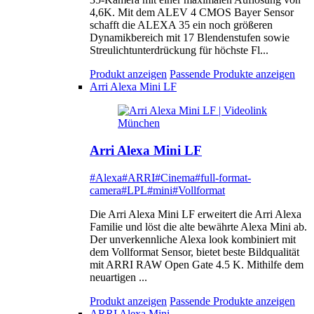
4,6K. Mit dem ALEV 4 CMOS Bayer Sensor
schafft die ALEXA 35 ein noch größeren
Dynamikbereich mit 17 Blendenstufen sowie
Streulichtunterdrückung für höchste Fl...
Produkt anzeigen
Passende Produkte anzeigen
Arri Alexa Mini LF
Arri Alexa Mini LF
#Alexa
#ARRI
#Cinema
#full-format-
camera
#LPL
#mini
#Vollformat
Die Arri Alexa Mini LF erweitert die Arri Alexa
Familie und löst die alte bewährte Alexa Mini ab.
Der unverkennliche Alexa look kombiniert mit
dem Vollformat Sensor, bietet beste Bildqualität
mit ARRI RAW Open Gate 4.5 K. Mithilfe dem
neuartigen ...
Produkt anzeigen
Passende Produkte anzeigen
ARRI Alexa Mini