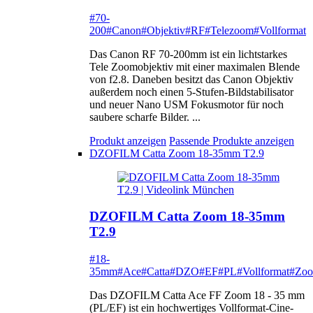
#70-
200
#Canon
#Objektiv
#RF
#Telezoom
#Vollformat
Das Canon RF 70-200mm ist ein lichtstarkes
Tele Zoomobjektiv mit einer maximalen Blende
von f2.8. Daneben besitzt das Canon Objektiv
außerdem noch einen 5-Stufen-Bildstabilisator
und neuer Nano USM Fokusmotor für noch
saubere scharfe Bilder. ...
Produkt anzeigen
Passende Produkte anzeigen
DZOFILM Catta Zoom 18-35mm T2.9
DZOFILM Catta Zoom 18-35mm
T2.9
#18-
35mm
#Ace
#Catta
#DZO
#EF
#PL
#Vollformat
#Zo
Das DZOFILM Catta Ace FF Zoom 18 - 35 mm
(PL/EF) ist ein hochwertiges Vollformat-Cine-