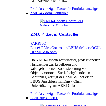
Arri Rosetten etc mont...
Produkt anzeigen
Passende Produkte anzeigen
ZMU-4 Zoom Controller
ZMU-4 Zoom Controller
#ARRI
#C-
Force
#CAM
#Controller
#LBUS
#Motor
#OCU-
1
#ZMU-4
#Zoom
Die ZMU-4 ist ein wetterfester, professioneller
Handsender zur kabellosen und
kabelgebundenen Zoomsteuerung von
Objektivmotoren. Zur kabelgebundenen
Benutzung verfügt das ZMU-4 über einen
LBUS-Anschluss mit Daisy-Chain-
Unterstützung um ARRI C-for...
Produkt anzeigen
Passende Produkte anzeigen
Focusbug CineRT