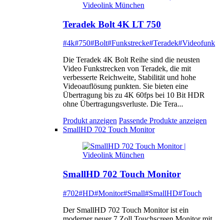
Teradek Bolt 4K LT 750
#4k
#750
#Bolt
#Funkstrecke
#Teradek
#Videofunk
Die Teradek 4K Bolt Reihe sind die neusten
Video Funkstrecken von Teradek, die mit
verbesserte Reichweite, Stabilität und hohe
Videoauflösung punkten. Sie bieten eine
Übertragung bis zu 4K 60fps bei 10 Bit HDR
ohne Übertragungsverluste. Die Tera...
Produkt anzeigen
Passende Produkte anzeigen
SmallHD 702 Touch Monitor
SmallHD 702 Touch Monitor
#702
#HD
#Monitor
#Small
#SmallHD
#Touch
Der SmallHD 702 Touch Monitor ist ein
moderner neuer 7 Zoll Touchscreen Monitor mit