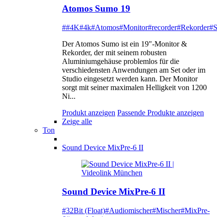
Atomos Sumo 19
##4K
#4k
#Atomos
#Monitor
#recorder
#Rekorder
#
Der Atomos Sumo ist ein 19"-Monitor &
Rekorder, der mit seinem robusten
Aluminiumgehäuse problemlos für die
verschiedensten Anwendungen am Set oder im
Studio eingesetzt werden kann. Der Monitor
sorgt mit seiner maximalen Helligkeit von 1200
Ni...
Produkt anzeigen
Passende Produkte anzeigen
Zeige alle
Ton
Sound Device MixPre-6 II
Sound Device MixPre-6 II
#32Bit (Float)
#Audiomischer
#Mischer
#MixPre-