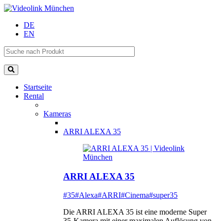
DE
EN
Startseite
Rental
Kameras
ARRI ALEXA 35
ARRI ALEXA 35
#35
#Alexa
#ARRI
#Cinema
#super35
Die ARRI ALEXA 35 ist eine moderne Super
35-Kamera mit einer maximalen Auflösung von