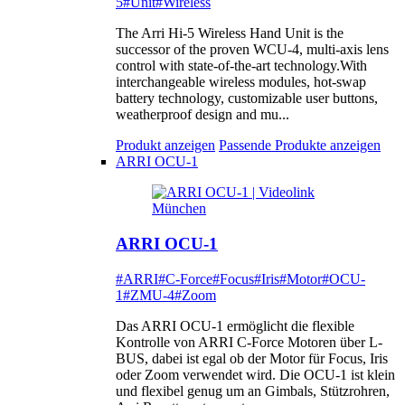
5
#Unit
#Wireless
The Arri Hi-5 Wireless Hand Unit is the
successor of the proven WCU-4, multi-axis lens
control with state-of-the-art technology.With
interchangeable wireless modules, hot-swap
battery technology, customizable user buttons,
weatherproof design and mu...
Produkt anzeigen
Passende Produkte anzeigen
ARRI OCU-1
ARRI OCU-1
#ARRI
#C-Force
#Focus
#Iris
#Motor
#OCU-
1
#ZMU-4
#Zoom
Das ARRI OCU-1 ermöglicht die flexible
Kontrolle von ARRI C-Force Motoren über L-
BUS, dabei ist egal ob der Motor für Focus, Iris
oder Zoom verwendet wird. Die OCU-1 ist klein
und flexibel genug um an Gimbals, Stützrohren,