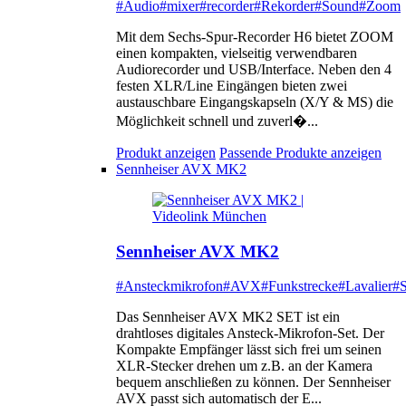
#Audio
#mixer
#recorder
#Rekorder
#Sound
#Zoom
Mit dem Sechs-Spur-Recorder H6 bietet ZOOM
einen kompakten, vielseitig verwendbaren
Audiorecorder und USB/Interface. Neben den 4
festen XLR/Line Eingängen bieten zwei
austauschbare Eingangskapseln (X/Y & MS) die
Möglichkeit schnell und zuverl�...
Produkt anzeigen
Passende Produkte anzeigen
Sennheiser AVX MK2
Sennheiser AVX MK2
#Ansteckmikrofon
#AVX
#Funkstrecke
#Lavalier
#S
Das Sennheiser AVX MK2 SET ist ein
drahtloses digitales Ansteck-Mikrofon-Set. Der
Kompakte Empfänger lässt sich frei um seinen
XLR-Stecker drehen um z.B. an der Kamera
bequem anschließen zu können. Der Sennheiser
AVX passt sich automatisch der E...