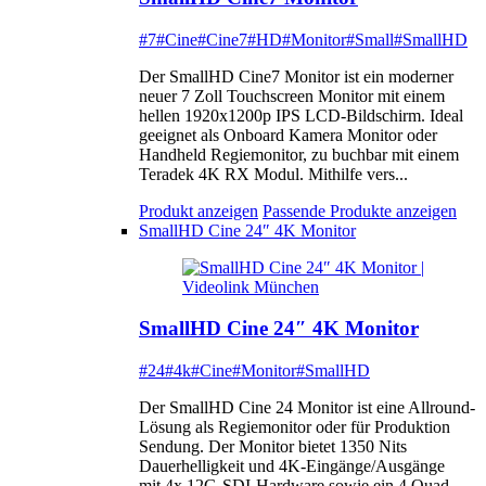
#7
#Cine
#Cine7
#HD
#Monitor
#Small
#SmallHD
Der SmallHD Cine7 Monitor ist ein moderner
neuer 7 Zoll Touchscreen Monitor mit einem
hellen 1920x1200p IPS LCD-Bildschirm. Ideal
geeignet als Onboard Kamera Monitor oder
Handheld Regiemonitor, zu buchbar mit einem
Teradek 4K RX Modul. Mithilfe vers...
Produkt anzeigen
Passende Produkte anzeigen
SmallHD Cine 24″ 4K Monitor
SmallHD Cine 24″ 4K Monitor
#24
#4k
#Cine
#Monitor
#SmallHD
Der SmallHD Cine 24 Monitor ist eine Allround-
Lösung als Regiemonitor oder für Produktion
Sendung. Der Monitor bietet 1350 Nits
Dauerhelligkeit und 4K-Eingänge/Ausgänge
mit 4x 12G-SDI-Hardware sowie ein 4 Quad-