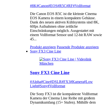
#8K
#Canon
#EOS
#R5C
#RF
#Vollformat
Die Canon EOS R5C ist die kleinste Cinema
EOS Kamera in einem kompakten Gehäuse.
Dank des neuen aktiven Kühlsystems sind 8K,
60fps Aufnahmen ohne zeitliche
Einschränkungen möglich. Ausgestattet mit
einem Vollformat Sensor und 12-bit RAW sowie
45...
Produkt anzeigen
Passende Produkte anzeigen
Sony FX3 Cine Line
Sony FX3 Cine Line
#Alpha
#Cine
#DSLR
#FX3
#Kamera
#Low
Light
#Sony
#Vollformat
Die Sony FX3 ist die kompakteste Vollformat
Kamera der Cinema Line Reihe mit großem
Dynamikumfang (15+ Stufen). Mithilfe dem