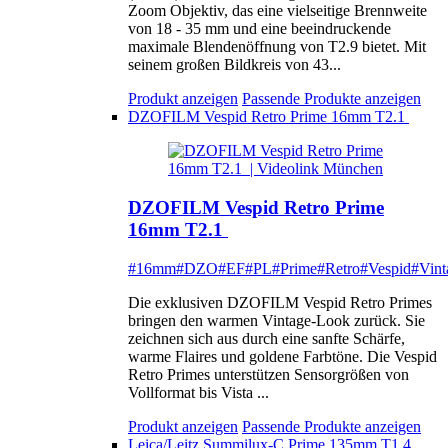
Zoom Objektiv, das eine vielseitige Brennweite
von 18 - 35 mm und eine beeindruckende
maximale Blendenöffnung von T2.9 bietet. Mit
seinem großen Bildkreis von 43...
Produkt anzeigen
Passende Produkte anzeigen
DZOFILM Vespid Retro Prime 16mm T2.1
DZOFILM Vespid Retro Prime
16mm T2.1
#16mm
#DZO
#EF
#PL
#Prime
#Retro
#Vespid
#Vint
Die exklusiven DZOFILM Vespid Retro Primes
bringen den warmen Vintage-Look zurück. Sie
zeichnen sich aus durch eine sanfte Schärfe,
warme Flaires und goldene Farbtöne. Die Vespid
Retro Primes unterstützen Sensorgrößen von
Vollformat bis Vista ...
Produkt anzeigen
Passende Produkte anzeigen
Leica/Leitz Summilux-C Prime 135mm T1.4