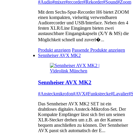
#Audio
#mixer
#recorder
#Rekorder
#Sound
#Zoom
Mit dem Sechs-Spur-Recorder H6 bietet ZOOM
einen kompakten, vielseitig verwendbaren
Audiorecorder und USB/Interface. Neben den 4
festen XLR/Line Eingängen bieten zwei
austauschbare Eingangskapseln (X/Y & MS) die
Möglichkeit schnell und zuverl�...
Produkt anzeigen
Passende Produkte anzeigen
Sennheiser AVX MK2
Sennheiser AVX MK2
#Ansteckmikrofon
#AVX
#Funkstrecke
#Lavalier
#S
Das Sennheiser AVX MK2 SET ist ein
drahtloses digitales Ansteck-Mikrofon-Set. Der
Kompakte Empfänger lässt sich frei um seinen
XLR-Stecker drehen um z.B. an der Kamera
bequem anschließen zu können. Der Sennheiser
AVX passt sich automatisch der E...