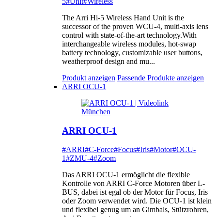
5
#Unit
#Wireless
The Arri Hi-5 Wireless Hand Unit is the
successor of the proven WCU-4, multi-axis lens
control with state-of-the-art technology.With
interchangeable wireless modules, hot-swap
battery technology, customizable user buttons,
weatherproof design and mu...
Produkt anzeigen
Passende Produkte anzeigen
ARRI OCU-1
ARRI OCU-1
#ARRI
#C-Force
#Focus
#Iris
#Motor
#OCU-
1
#ZMU-4
#Zoom
Das ARRI OCU-1 ermöglicht die flexible
Kontrolle von ARRI C-Force Motoren über L-
BUS, dabei ist egal ob der Motor für Focus, Iris
oder Zoom verwendet wird. Die OCU-1 ist klein
und flexibel genug um an Gimbals, Stützrohren,