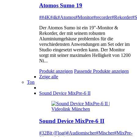
Atomos Sumo 19
##4K
#4k
#Atomos
#Monitor
#recorder
#Rekorder
#
Der Atomos Sumo ist ein 19"-Monitor &
Rekorder, der mit seinem robusten
Aluminiumgehäuse problemlos für die
verschiedensten Anwendungen am Set oder im
Studio eingesetzt werden kann. Der Monitor
sorgt mit seiner maximalen Helligkeit von 1200
Ni...
Produkt anzeigen
Passende Produkte anzeigen
Zeige alle
Ton
Sound Device MixPre-6 II
Sound Device MixPre-6 II
#32Bit (Float)
#Audiomischer
#Mischer
#MixPre-