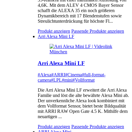
4,6K. Mit dem ALEV 4 CMOS Bayer Sensor
schafft die ALEXA 35 ein noch größeren
Dynamikbereich mit 17 Blendenstufen sowie
Streulichtunterdrückung für höchste Fl...
Produkt anzeigen
Passende Produkte anzeigen
Arri Alexa Mini LF
Arri Alexa Mini LF
#Alexa
#ARRI
#Cinema
#full-format-
camera
#LPL
#mini
#Vollformat
Die Arri Alexa Mini LF erweitert die Arri Alexa
Familie und löst die alte bewährte Alexa Mini ab.
Der unverkennliche Alexa look kombiniert mit
dem Vollformat Sensor, bietet beste Bildqualität
mit ARRI RAW Open Gate 4.5 K. Mithilfe dem
neuartigen ...
Produkt anzeigen
Passende Produkte anzeigen
ARRI Alexa Mini