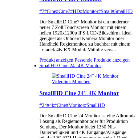
#7
#Cine
#Cine7
#HD
#Monitor
#Small
#SmallHD
Der SmallHD Cine7 Monitor ist ein moderner
neuer 7 Zoll Touchscreen Monitor mit einem
hellen 1920x1200p IPS LCD-Bildschirm. Ideal
geeignet als Onboard Kamera Monitor oder
Handheld Regiemonitor, zu buchbar mit einem
Teradek 4K RX Modul. Mithilfe vers...
Produkt anzeigen
Passende Produkte anzeigen
SmallHD Cine 24″ 4K Monitor
SmallHD Cine 24″ 4K Monitor
#24
#4k
#Cine
#Monitor
#SmallHD
Der SmallHD Cine 24 Monitor ist eine Allround-
Lösung als Regiemonitor oder für Produktion
Sendung. Der Monitor bietet 1350 Nits
Dauerhelligkeit und 4K-Eingänge/Ausgänge
mit 4x 12G-SDI-Hardware sowie ein 4 Quad-