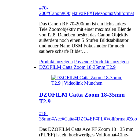
#70-
200
#Canon
#Objektiv
#RF
#Telezoom
#Vollformat
Das Canon RF 70-200mm ist ein lichtstarkes
Tele Zoomobjektiv mit einer maximalen Blende
von f2.8. Daneben besitzt das Canon Objektiv
außerdem noch einen 5-Stufen-Bildstabilisator
und neuer Nano USM Fokusmotor für noch
saubere scharfe Bilder. ...
Produkt anzeigen
Passende Produkte anzeigen
DZOFILM Catta Zoom 18-35mm T2.9
DZOFILM Catta Zoom 18-35mm
T2.9
#18-
35mm
#Ace
#Catta
#DZO
#EF
#PL
#Vollformat
#Zo
Das DZOFILM Catta Ace FF Zoom 18 - 35 mm
(PL/EF) ist ein hochwertiges Vollformat-Cine-