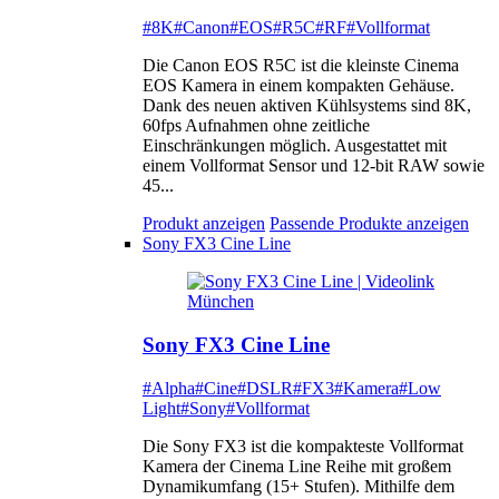
#8K
#Canon
#EOS
#R5C
#RF
#Vollformat
Die Canon EOS R5C ist die kleinste Cinema
EOS Kamera in einem kompakten Gehäuse.
Dank des neuen aktiven Kühlsystems sind 8K,
60fps Aufnahmen ohne zeitliche
Einschränkungen möglich. Ausgestattet mit
einem Vollformat Sensor und 12-bit RAW sowie
45...
Produkt anzeigen
Passende Produkte anzeigen
Sony FX3 Cine Line
Sony FX3 Cine Line
#Alpha
#Cine
#DSLR
#FX3
#Kamera
#Low
Light
#Sony
#Vollformat
Die Sony FX3 ist die kompakteste Vollformat
Kamera der Cinema Line Reihe mit großem
Dynamikumfang (15+ Stufen). Mithilfe dem