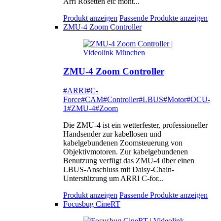
Arri Rosetten etc mont...
Produkt anzeigen
Passende Produkte anzeigen
ZMU-4 Zoom Controller
ZMU-4 Zoom Controller
#ARRI
#C-
Force
#CAM
#Controller
#LBUS
#Motor
#OCU-
1
#ZMU-4
#Zoom
Die ZMU-4 ist ein wetterfester, professioneller
Handsender zur kabellosen und
kabelgebundenen Zoomsteuerung von
Objektivmotoren. Zur kabelgebundenen
Benutzung verfügt das ZMU-4 über einen
LBUS-Anschluss mit Daisy-Chain-
Unterstützung um ARRI C-for...
Produkt anzeigen
Passende Produkte anzeigen
Focusbug CineRT