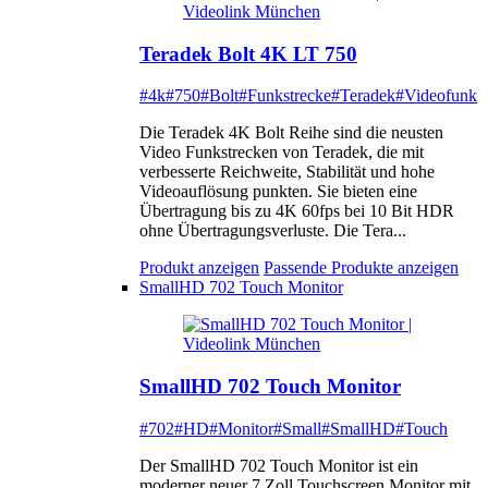
Teradek Bolt 4K LT 750
#4k
#750
#Bolt
#Funkstrecke
#Teradek
#Videofunk
Die Teradek 4K Bolt Reihe sind die neusten
Video Funkstrecken von Teradek, die mit
verbesserte Reichweite, Stabilität und hohe
Videoauflösung punkten. Sie bieten eine
Übertragung bis zu 4K 60fps bei 10 Bit HDR
ohne Übertragungsverluste. Die Tera...
Produkt anzeigen
Passende Produkte anzeigen
SmallHD 702 Touch Monitor
SmallHD 702 Touch Monitor
#702
#HD
#Monitor
#Small
#SmallHD
#Touch
Der SmallHD 702 Touch Monitor ist ein
moderner neuer 7 Zoll Touchscreen Monitor mit