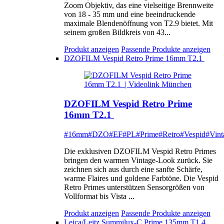
Zoom Objektiv, das eine vielseitige Brennweite
von 18 - 35 mm und eine beeindruckende
maximale Blendenöffnung von T2.9 bietet. Mit
seinem großen Bildkreis von 43...
Produkt anzeigen
Passende Produkte anzeigen
DZOFILM Vespid Retro Prime 16mm T2.1
DZOFILM Vespid Retro Prime
16mm T2.1
#16mm
#DZO
#EF
#PL
#Prime
#Retro
#Vespid
#Vint
Die exklusiven DZOFILM Vespid Retro Primes
bringen den warmen Vintage-Look zurück. Sie
zeichnen sich aus durch eine sanfte Schärfe,
warme Flaires und goldene Farbtöne. Die Vespid
Retro Primes unterstützen Sensorgrößen von
Vollformat bis Vista ...
Produkt anzeigen
Passende Produkte anzeigen
Leica/Leitz Summilux-C Prime 135mm T1.4