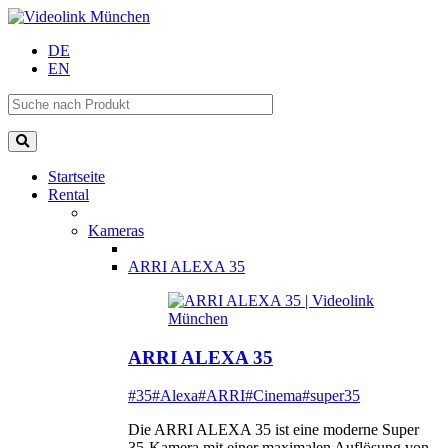
DE
EN
Startseite
Rental
Kameras
ARRI ALEXA 35
ARRI ALEXA 35
#35
#Alexa
#ARRI
#Cinema
#super35
Die ARRI ALEXA 35 ist eine moderne Super
35-Kamera mit einer maximalen Auflösung von