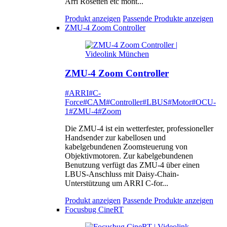
Arri Rosetten etc mont...
Produkt anzeigen
Passende Produkte anzeigen
ZMU-4 Zoom Controller
ZMU-4 Zoom Controller
#ARRI
#C-
Force
#CAM
#Controller
#LBUS
#Motor
#OCU-
1
#ZMU-4
#Zoom
Die ZMU-4 ist ein wetterfester, professioneller
Handsender zur kabellosen und
kabelgebundenen Zoomsteuerung von
Objektivmotoren. Zur kabelgebundenen
Benutzung verfügt das ZMU-4 über einen
LBUS-Anschluss mit Daisy-Chain-
Unterstützung um ARRI C-for...
Produkt anzeigen
Passende Produkte anzeigen
Focusbug CineRT