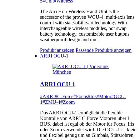
5
#Unit
#Wireless
The Arri Hi-5 Wireless Hand Unit is the
successor of the proven WCU-4, multi-axis lens
control with state-of-the-art technology.With
interchangeable wireless modules, hot-swap
battery technology, customizable user buttons,
weatherproof design and mu...
Produkt anzeigen
Passende Produkte anzeigen
ARRI OCU-1
ARRI OCU-1
#ARRI
#C-Force
#Focus
#Iris
#Motor
#OCU-
1
#ZMU-4
#Zoom
Das ARRI OCU-1 ermöglicht die flexible
Kontrolle von ARRI C-Force Motoren über L-
BUS, dabei ist egal ob der Motor für Focus, Iris
oder Zoom verwendet wird. Die OCU-1 ist klein
und flexibel genug um an Gimbals, Stützrohren,