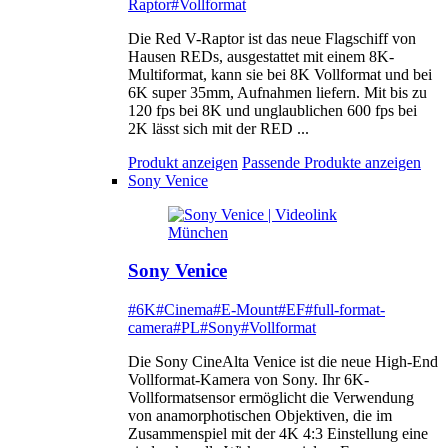
Raptor
#Vollformat
Die Red V-Raptor ist das neue Flagschiff von
Hausen REDs, ausgestattet mit einem 8K-
Multiformat, kann sie bei 8K Vollformat und bei
6K super 35mm, Aufnahmen liefern. Mit bis zu
120 fps bei 8K und unglaublichen 600 fps bei
2K lässt sich mit der RED ...
Produkt anzeigen
Passende Produkte anzeigen
Sony Venice
Sony Venice
#6K
#Cinema
#E-Mount
#EF
#full-format-
camera
#PL
#Sony
#Vollformat
Die Sony CineAlta Venice ist die neue High-End
Vollformat-Kamera von Sony. Ihr 6K-
Vollformatsensor ermöglicht die Verwendung
von anamorphotischen Objektiven, die im
Zusammenspiel mit der 4K 4:3 Einstellung eine