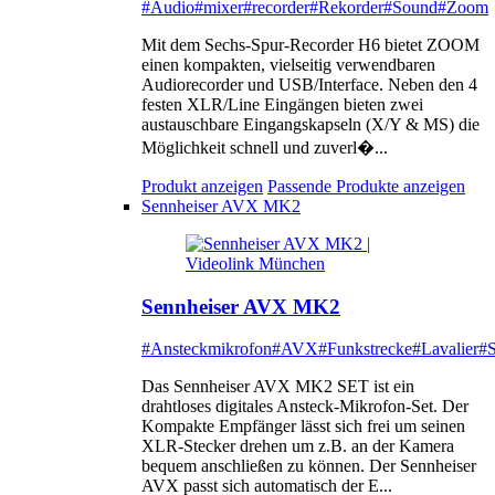
#Audio
#mixer
#recorder
#Rekorder
#Sound
#Zoom
Mit dem Sechs-Spur-Recorder H6 bietet ZOOM
einen kompakten, vielseitig verwendbaren
Audiorecorder und USB/Interface. Neben den 4
festen XLR/Line Eingängen bieten zwei
austauschbare Eingangskapseln (X/Y & MS) die
Möglichkeit schnell und zuverl�...
Produkt anzeigen
Passende Produkte anzeigen
Sennheiser AVX MK2
Sennheiser AVX MK2
#Ansteckmikrofon
#AVX
#Funkstrecke
#Lavalier
#S
Das Sennheiser AVX MK2 SET ist ein
drahtloses digitales Ansteck-Mikrofon-Set. Der
Kompakte Empfänger lässt sich frei um seinen
XLR-Stecker drehen um z.B. an der Kamera
bequem anschließen zu können. Der Sennheiser
AVX passt sich automatisch der E...