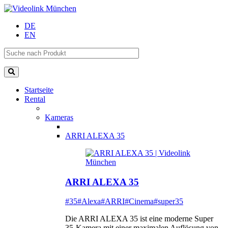
DE
EN
Startseite
Rental
Kameras
ARRI ALEXA 35
ARRI ALEXA 35
#35
#Alexa
#ARRI
#Cinema
#super35
Die ARRI ALEXA 35 ist eine moderne Super
35-Kamera mit einer maximalen Auflösung von