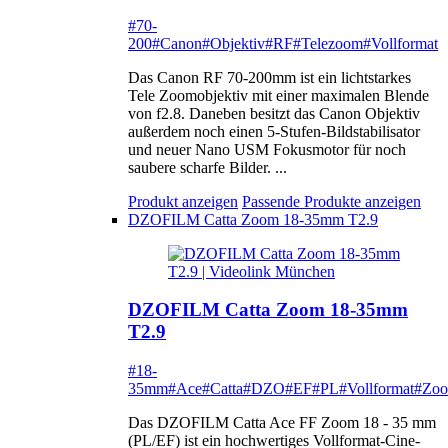
#70-
200
#Canon
#Objektiv
#RF
#Telezoom
#Vollformat
Das Canon RF 70-200mm ist ein lichtstarkes
Tele Zoomobjektiv mit einer maximalen Blende
von f2.8. Daneben besitzt das Canon Objektiv
außerdem noch einen 5-Stufen-Bildstabilisator
und neuer Nano USM Fokusmotor für noch
saubere scharfe Bilder. ...
Produkt anzeigen
Passende Produkte anzeigen
DZOFILM Catta Zoom 18-35mm T2.9
DZOFILM Catta Zoom 18-35mm
T2.9
#18-
35mm
#Ace
#Catta
#DZO
#EF
#PL
#Vollformat
#Zo
Das DZOFILM Catta Ace FF Zoom 18 - 35 mm
(PL/EF) ist ein hochwertiges Vollformat-Cine-