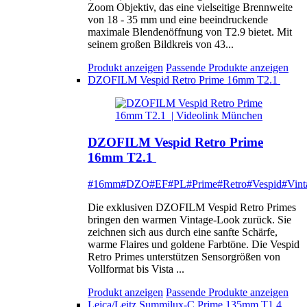
Zoom Objektiv, das eine vielseitige Brennweite
von 18 - 35 mm und eine beeindruckende
maximale Blendenöffnung von T2.9 bietet. Mit
seinem großen Bildkreis von 43...
Produkt anzeigen
Passende Produkte anzeigen
DZOFILM Vespid Retro Prime 16mm T2.1
DZOFILM Vespid Retro Prime
16mm T2.1
#16mm
#DZO
#EF
#PL
#Prime
#Retro
#Vespid
#Vint
Die exklusiven DZOFILM Vespid Retro Primes
bringen den warmen Vintage-Look zurück. Sie
zeichnen sich aus durch eine sanfte Schärfe,
warme Flaires und goldene Farbtöne. Die Vespid
Retro Primes unterstützen Sensorgrößen von
Vollformat bis Vista ...
Produkt anzeigen
Passende Produkte anzeigen
Leica/Leitz Summilux-C Prime 135mm T1.4