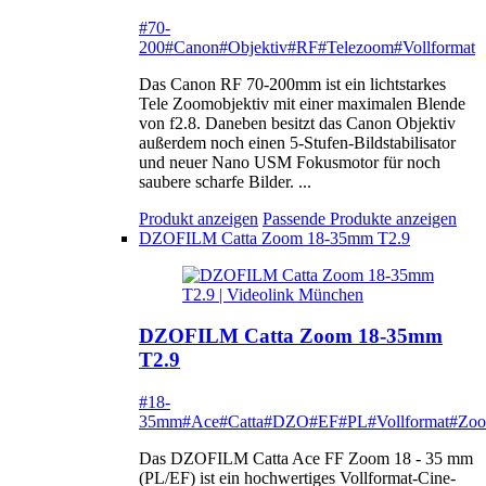
#70-
200
#Canon
#Objektiv
#RF
#Telezoom
#Vollformat
Das Canon RF 70-200mm ist ein lichtstarkes
Tele Zoomobjektiv mit einer maximalen Blende
von f2.8. Daneben besitzt das Canon Objektiv
außerdem noch einen 5-Stufen-Bildstabilisator
und neuer Nano USM Fokusmotor für noch
saubere scharfe Bilder. ...
Produkt anzeigen
Passende Produkte anzeigen
DZOFILM Catta Zoom 18-35mm T2.9
DZOFILM Catta Zoom 18-35mm
T2.9
#18-
35mm
#Ace
#Catta
#DZO
#EF
#PL
#Vollformat
#Zo
Das DZOFILM Catta Ace FF Zoom 18 - 35 mm
(PL/EF) ist ein hochwertiges Vollformat-Cine-