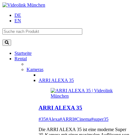
DE
EN
Startseite
Rental
Kameras
ARRI ALEXA 35
ARRI ALEXA 35
#35
#Alexa
#ARRI
#Cinema
#super35
Die ARRI ALEXA 35 ist eine moderne Super
35-Kamera mit einer maximalen Auflösung von