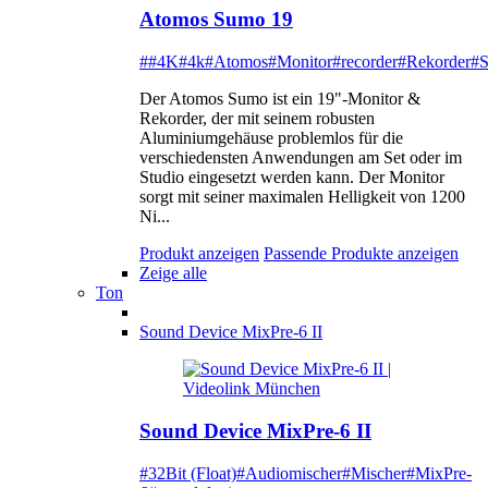
Atomos Sumo 19
##4K
#4k
#Atomos
#Monitor
#recorder
#Rekorder
#
Der Atomos Sumo ist ein 19"-Monitor &
Rekorder, der mit seinem robusten
Aluminiumgehäuse problemlos für die
verschiedensten Anwendungen am Set oder im
Studio eingesetzt werden kann. Der Monitor
sorgt mit seiner maximalen Helligkeit von 1200
Ni...
Produkt anzeigen
Passende Produkte anzeigen
Zeige alle
Ton
Sound Device MixPre-6 II
Sound Device MixPre-6 II
#32Bit (Float)
#Audiomischer
#Mischer
#MixPre-