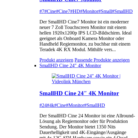
#7
#Cine
#Cine7
#HD
#Monitor
#Small
#SmallHD
Der SmallHD Cine7 Monitor ist ein moderner
neuer 7 Zoll Touchscreen Monitor mit einem
hellen 1920x1200p IPS LCD-Bildschirm. Ideal
geeignet als Onboard Kamera Monitor oder
Handheld Regiemonitor, zu buchbar mit einem
Teradek 4K RX Modul. Mithilfe vers...
Produkt anzeigen
Passende Produkte anzeigen
SmallHD Cine 24″ 4K Monitor
SmallHD Cine 24″ 4K Monitor
#24
#4k
#Cine
#Monitor
#SmallHD
Der SmallHD Cine 24 Monitor ist eine Allround-
Lösung als Regiemonitor oder für Produktion
Sendung. Der Monitor bietet 1350 Nits
Dauerhelligkeit und 4K-Eingänge/Ausgänge
mit 4x 12G-SDI-Hardware sowie ein 4 Quad-