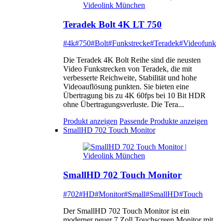
Teradek Bolt 4K LT 750
#4k
#750
#Bolt
#Funkstrecke
#Teradek
#Videofunk
Die Teradek 4K Bolt Reihe sind die neusten
Video Funkstrecken von Teradek, die mit
verbesserte Reichweite, Stabilität und hohe
Videoauflösung punkten. Sie bieten eine
Übertragung bis zu 4K 60fps bei 10 Bit HDR
ohne Übertragungsverluste. Die Tera...
Produkt anzeigen
Passende Produkte anzeigen
SmallHD 702 Touch Monitor
SmallHD 702 Touch Monitor
#702
#HD
#Monitor
#Small
#SmallHD
#Touch
Der SmallHD 702 Touch Monitor ist ein
moderner neuer 7 Zoll Touchscreen Monitor mit