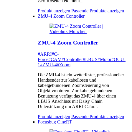
Arri Rosetten etc mont...
Produkt anzeigen
Passende Produkte anzeigen
ZMU-4 Zoom Controller
ZMU-4 Zoom Controller
#ARRI
#C-
Force
#CAM
#Controller
#LBUS
#Motor
#OCU-
1
#ZMU-4
#Zoom
Die ZMU-4 ist ein wetterfester, professioneller
Handsender zur kabellosen und
kabelgebundenen Zoomsteuerung von
Objektivmotoren. Zur kabelgebundenen
Benutzung verfügt das ZMU-4 über einen
LBUS-Anschluss mit Daisy-Chain-
Unterstützung um ARRI C-for...
Produkt anzeigen
Passende Produkte anzeigen
Focusbug CineRT