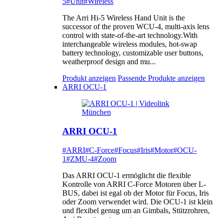
5
#Unit
#Wireless
The Arri Hi-5 Wireless Hand Unit is the
successor of the proven WCU-4, multi-axis lens
control with state-of-the-art technology.With
interchangeable wireless modules, hot-swap
battery technology, customizable user buttons,
weatherproof design and mu...
Produkt anzeigen
Passende Produkte anzeigen
ARRI OCU-1
ARRI OCU-1
#ARRI
#C-Force
#Focus
#Iris
#Motor
#OCU-
1
#ZMU-4
#Zoom
Das ARRI OCU-1 ermöglicht die flexible
Kontrolle von ARRI C-Force Motoren über L-
BUS, dabei ist egal ob der Motor für Focus, Iris
oder Zoom verwendet wird. Die OCU-1 ist klein
und flexibel genug um an Gimbals, Stützrohren,