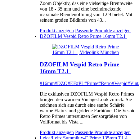
Zoom Objektiv, das eine vielseitige Brennweite
von 18 - 35 mm und eine beeindruckende
maximale Blendenöffnung von T2.9 bietet. Mit
seinem großen Bildkreis von 43...
Produkt anzeigen
Passende Produkte anzeigen
DZOFILM Vespid Retro Prime 16mm T2.1
DZOFILM Vespid Retro Prime
16mm T2.1
#16mm
#DZO
#EF
#PL
#Prime
#Retro
#Vespid
#Vint
Die exklusiven DZOFILM Vespid Retro Primes
bringen den warmen Vintage-Look zurück. Sie
zeichnen sich aus durch eine sanfte Schärfe,
warme Flaires und goldene Farbtöne. Die Vespid
Retro Primes unterstützen Sensorgrößen von
Vollformat bis Vista ...
Produkt anzeigen
Passende Produkte anzeigen
Leica/Leitz Summilux-C Prime 135mm T1.4