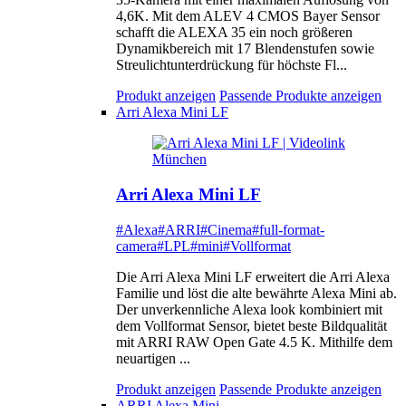
4,6K. Mit dem ALEV 4 CMOS Bayer Sensor
schafft die ALEXA 35 ein noch größeren
Dynamikbereich mit 17 Blendenstufen sowie
Streulichtunterdrückung für höchste Fl...
Produkt anzeigen
Passende Produkte anzeigen
Arri Alexa Mini LF
Arri Alexa Mini LF
#Alexa
#ARRI
#Cinema
#full-format-
camera
#LPL
#mini
#Vollformat
Die Arri Alexa Mini LF erweitert die Arri Alexa
Familie und löst die alte bewährte Alexa Mini ab.
Der unverkennliche Alexa look kombiniert mit
dem Vollformat Sensor, bietet beste Bildqualität
mit ARRI RAW Open Gate 4.5 K. Mithilfe dem
neuartigen ...
Produkt anzeigen
Passende Produkte anzeigen
ARRI Alexa Mini