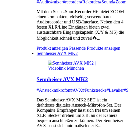
#Audio
#mixer
#recorder
#Rekorder
#Sound
#Zoom
Mit dem Sechs-Spur-Recorder H6 bietet ZOOM
einen kompakten, vielseitig verwendbaren
Audiorecorder und USB/Interface. Neben den 4
festen XLR/Line Eingängen bieten zwei
austauschbare Eingangskapseln (X/Y & MS) die
Möglichkeit schnell und zuverl�...
Produkt anzeigen
Passende Produkte anzeigen
Sennheiser AVX MK2
Sennheiser AVX MK2
#Ansteckmikrofon
#AVX
#Funkstrecke
#Lavalier
#S
Das Sennheiser AVX MK2 SET ist ein
drahtloses digitales Ansteck-Mikrofon-Set. Der
Kompakte Empfänger lässt sich frei um seinen
XLR-Stecker drehen um z.B. an der Kamera
bequem anschließen zu können. Der Sennheiser
AVX passt sich automatisch der E...