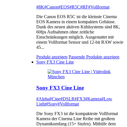
#8K
#Canon
#EOS
#R5C
#RF
#Vollformat
Die Canon EOS R5C ist die kleinste Cinema
EOS Kamera in einem kompakten Gehäuse.
Dank des neuen aktiven Kühlsystems sind 8K,
60fps Aufnahmen ohne zeitliche
Einschränkungen möglich. Ausgestattet mit
einem Vollformat Sensor und 12-bit RAW sowie
45...
Produkt anzeigen
Passende Produkte anzeigen
Sony FX3 Cine Line
Sony FX3 Cine Line
#Alpha
#Cine
#DSLR
#FX3
#Kamera
#Low
Light
#Sony
#Vollformat
Die Sony FX3 ist die kompakteste Vollformat
Kamera der Cinema Line Reihe mit großem
Dynamikumfang (15+ Stufen). Mithilfe dem