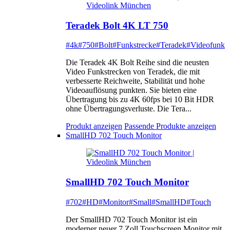
Teradek Bolt 4K LT 750
#4k
#750
#Bolt
#Funkstrecke
#Teradek
#Videofunk
Die Teradek 4K Bolt Reihe sind die neusten
Video Funkstrecken von Teradek, die mit
verbesserte Reichweite, Stabilität und hohe
Videoauflösung punkten. Sie bieten eine
Übertragung bis zu 4K 60fps bei 10 Bit HDR
ohne Übertragungsverluste. Die Tera...
Produkt anzeigen
Passende Produkte anzeigen
SmallHD 702 Touch Monitor
SmallHD 702 Touch Monitor
#702
#HD
#Monitor
#Small
#SmallHD
#Touch
Der SmallHD 702 Touch Monitor ist ein
moderner neuer 7 Zoll Touchscreen Monitor mit