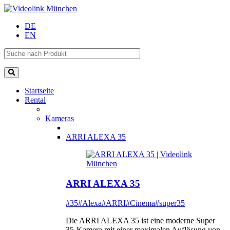
DE
EN
Startseite
Rental
Kameras
ARRI ALEXA 35
ARRI ALEXA 35
#35
#Alexa
#ARRI
#Cinema
#super35
Die ARRI ALEXA 35 ist eine moderne Super
35-Kamera mit einer maximalen Auflösung von