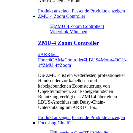
Arri Rosetten etc mont...
Produkt anzeigen
Passende Produkte anzeigen
ZMU-4 Zoom Controller
ZMU-4 Zoom Controller
#ARRI
#C-
Force
#CAM
#Controller
#LBUS
#Motor
#OCU-
1
#ZMU-4
#Zoom
Die ZMU-4 ist ein wetterfester, professioneller
Handsender zur kabellosen und
kabelgebundenen Zoomsteuerung von
Objektivmotoren. Zur kabelgebundenen
Benutzung verfügt das ZMU-4 über einen
LBUS-Anschluss mit Daisy-Chain-
Unterstützung um ARRI C-for...
Produkt anzeigen
Passende Produkte anzeigen
Focusbug CineRT