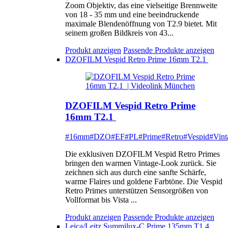
Zoom Objektiv, das eine vielseitige Brennweite
von 18 - 35 mm und eine beeindruckende
maximale Blendenöffnung von T2.9 bietet. Mit
seinem großen Bildkreis von 43...
Produkt anzeigen
Passende Produkte anzeigen
DZOFILM Vespid Retro Prime 16mm T2.1
DZOFILM Vespid Retro Prime
16mm T2.1
#16mm
#DZO
#EF
#PL
#Prime
#Retro
#Vespid
#Vint
Die exklusiven DZOFILM Vespid Retro Primes
bringen den warmen Vintage-Look zurück. Sie
zeichnen sich aus durch eine sanfte Schärfe,
warme Flaires und goldene Farbtöne. Die Vespid
Retro Primes unterstützen Sensorgrößen von
Vollformat bis Vista ...
Produkt anzeigen
Passende Produkte anzeigen
Leica/Leitz Summilux-C Prime 135mm T1.4