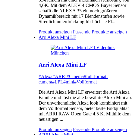
4,6K. Mit dem ALEV 4 CMOS Bayer Sensor
schafft die ALEXA 35 ein noch größeren
Dynamikbereich mit 17 Blendenstufen sowie
Streulichtunterdrückung für höchste Fl...
Produkt anzeigen
Passende Produkte anzeigen
Arri Alexa Mini LF
Arri Alexa Mini LF
#Alexa
#ARRI
#Cinema
#full-format-
camera
#LPL
#mini
#Vollformat
Die Arri Alexa Mini LF erweitert die Arri Alexa
Familie und löst die alte bewährte Alexa Mini ab.
Der unverkennliche Alexa look kombiniert mit
dem Vollformat Sensor, bietet beste Bildqualität
mit ARRI RAW Open Gate 4.5 K. Mithilfe dem
neuartigen ...
Produkt anzeigen
Passende Produkte anzeigen
ARRI Alexa Mini