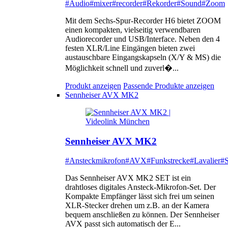
#Audio
#mixer
#recorder
#Rekorder
#Sound
#Zoom
Mit dem Sechs-Spur-Recorder H6 bietet ZOOM
einen kompakten, vielseitig verwendbaren
Audiorecorder und USB/Interface. Neben den 4
festen XLR/Line Eingängen bieten zwei
austauschbare Eingangskapseln (X/Y & MS) die
Möglichkeit schnell und zuverl�...
Produkt anzeigen
Passende Produkte anzeigen
Sennheiser AVX MK2
Sennheiser AVX MK2
#Ansteckmikrofon
#AVX
#Funkstrecke
#Lavalier
#S
Das Sennheiser AVX MK2 SET ist ein
drahtloses digitales Ansteck-Mikrofon-Set. Der
Kompakte Empfänger lässt sich frei um seinen
XLR-Stecker drehen um z.B. an der Kamera
bequem anschließen zu können. Der Sennheiser
AVX passt sich automatisch der E...