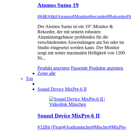
Atomos Sumo 19
##4K
#4k
#Atomos
#Monitor
#recorder
#Rekorder
#
Der Atomos Sumo ist ein 19"-Monitor &
Rekorder, der mit seinem robusten
Aluminiumgehäuse problemlos für die
verschiedensten Anwendungen am Set oder im
Studio eingesetzt werden kann. Der Monitor
sorgt mit seiner maximalen Helligkeit von 1200
Ni...
Produkt anzeigen
Passende Produkte anzeigen
Zeige alle
Ton
Sound Device MixPre-6 II
Sound Device MixPre-6 II
#32Bit (Float)
#Audiomischer
#Mischer
#MixPre-