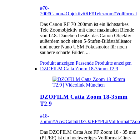
#70-
200
#Canon
#Objektiv
#RF
#Telezoom
#Vollformat
Das Canon RF 70-200mm ist ein lichtstarkes
Tele Zoomobjektiv mit einer maximalen Blende
von f2.8. Daneben besitzt das Canon Objektiv
außerdem noch einen 5-Stufen-Bildstabilisator
und neuer Nano USM Fokusmotor für noch
saubere scharfe Bilder. ...
Produkt anzeigen
Passende Produkte anzeigen
DZOFILM Catta Zoom 18-35mm T2.9
DZOFILM Catta Zoom 18-35mm
T2.9
#18-
35mm
#Ace
#Catta
#DZO
#EF
#PL
#Vollformat
#Zo
Das DZOFILM Catta Ace FF Zoom 18 - 35 mm
(PL/EF) ist ein hochwertiges Vollformat-Cine-