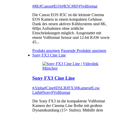
#8K
#Canon
#EOS
#R5C
#RF
#Vollformat
Die Canon EOS R5C ist die kleinste Cinema
EOS Kamera in einem kompakten Gehäuse.
Dank des neuen aktiven Kühlsystems sind 8K,
60fps Aufnahmen ohne zeitliche
Einschränkungen möglich. Ausgestattet mit
einem Vollformat Sensor und 12-bit RAW sowie
45...
Produkt anzeigen
Passende Produkte anzeigen
Sony FX3 Cine Line
Sony FX3 Cine Line
#Alpha
#Cine
#DSLR
#FX3
#Kamera
#Low
Light
#Sony
#Vollformat
Die Sony FX3 ist die kompakteste Vollformat
Kamera der Cinema Line Reihe mit großem
Dynamikumfang (15+ Stufen). Mithilfe dem