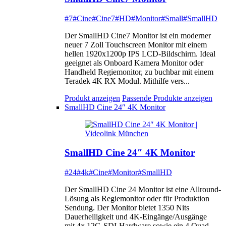
#7
#Cine
#Cine7
#HD
#Monitor
#Small
#SmallHD
Der SmallHD Cine7 Monitor ist ein moderner
neuer 7 Zoll Touchscreen Monitor mit einem
hellen 1920x1200p IPS LCD-Bildschirm. Ideal
geeignet als Onboard Kamera Monitor oder
Handheld Regiemonitor, zu buchbar mit einem
Teradek 4K RX Modul. Mithilfe vers...
Produkt anzeigen
Passende Produkte anzeigen
SmallHD Cine 24″ 4K Monitor
SmallHD Cine 24″ 4K Monitor
#24
#4k
#Cine
#Monitor
#SmallHD
Der SmallHD Cine 24 Monitor ist eine Allround-
Lösung als Regiemonitor oder für Produktion
Sendung. Der Monitor bietet 1350 Nits
Dauerhelligkeit und 4K-Eingänge/Ausgänge
mit 4x 12G-SDI-Hardware sowie ein 4 Quad-