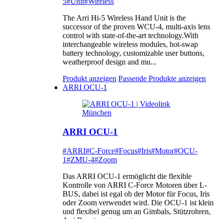
5
#Unit
#Wireless
The Arri Hi-5 Wireless Hand Unit is the
successor of the proven WCU-4, multi-axis lens
control with state-of-the-art technology.With
interchangeable wireless modules, hot-swap
battery technology, customizable user buttons,
weatherproof design and mu...
Produkt anzeigen
Passende Produkte anzeigen
ARRI OCU-1
ARRI OCU-1
#ARRI
#C-Force
#Focus
#Iris
#Motor
#OCU-
1
#ZMU-4
#Zoom
Das ARRI OCU-1 ermöglicht die flexible
Kontrolle von ARRI C-Force Motoren über L-
BUS, dabei ist egal ob der Motor für Focus, Iris
oder Zoom verwendet wird. Die OCU-1 ist klein
und flexibel genug um an Gimbals, Stützrohren,