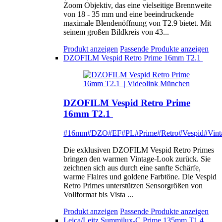
Zoom Objektiv, das eine vielseitige Brennweite
von 18 - 35 mm und eine beeindruckende
maximale Blendenöffnung von T2.9 bietet. Mit
seinem großen Bildkreis von 43...
Produkt anzeigen
Passende Produkte anzeigen
DZOFILM Vespid Retro Prime 16mm T2.1
DZOFILM Vespid Retro Prime
16mm T2.1
#16mm
#DZO
#EF
#PL
#Prime
#Retro
#Vespid
#Vint
Die exklusiven DZOFILM Vespid Retro Primes
bringen den warmen Vintage-Look zurück. Sie
zeichnen sich aus durch eine sanfte Schärfe,
warme Flaires und goldene Farbtöne. Die Vespid
Retro Primes unterstützen Sensorgrößen von
Vollformat bis Vista ...
Produkt anzeigen
Passende Produkte anzeigen
Leica/Leitz Summilux-C Prime 135mm T1.4