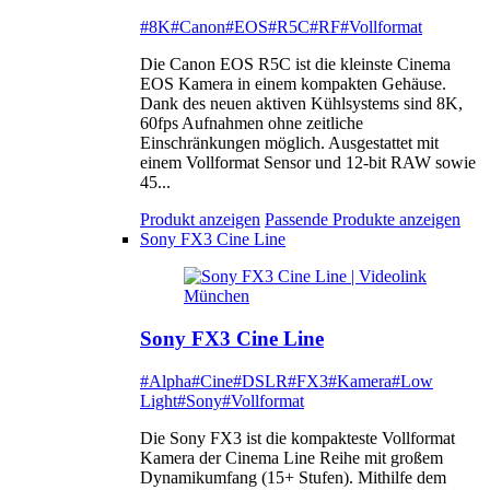
#8K
#Canon
#EOS
#R5C
#RF
#Vollformat
Die Canon EOS R5C ist die kleinste Cinema
EOS Kamera in einem kompakten Gehäuse.
Dank des neuen aktiven Kühlsystems sind 8K,
60fps Aufnahmen ohne zeitliche
Einschränkungen möglich. Ausgestattet mit
einem Vollformat Sensor und 12-bit RAW sowie
45...
Produkt anzeigen
Passende Produkte anzeigen
Sony FX3 Cine Line
Sony FX3 Cine Line
#Alpha
#Cine
#DSLR
#FX3
#Kamera
#Low
Light
#Sony
#Vollformat
Die Sony FX3 ist die kompakteste Vollformat
Kamera der Cinema Line Reihe mit großem
Dynamikumfang (15+ Stufen). Mithilfe dem