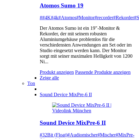
Atomos Sumo 19
##4K
#4k
#Atomos
#Monitor
#recorder
#Rekorder
#
Der Atomos Sumo ist ein 19"-Monitor &
Rekorder, der mit seinem robusten
Aluminiumgehäuse problemlos für die
verschiedensten Anwendungen am Set oder im
Studio eingesetzt werden kann. Der Monitor
sorgt mit seiner maximalen Helligkeit von 1200
Ni...
Produkt anzeigen
Passende Produkte anzeigen
Zeige alle
Ton
Sound Device MixPre-6 II
Sound Device MixPre-6 II
#32Bit (Float)
#Audiomischer
#Mischer
#MixPre-