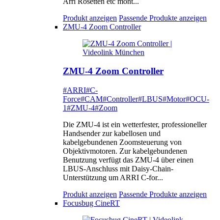
Arri Rosetten etc mont...
Produkt anzeigen
Passende Produkte anzeigen
ZMU-4 Zoom Controller
ZMU-4 Zoom Controller
#ARRI
#C-
Force
#CAM
#Controller
#LBUS
#Motor
#OCU-
1
#ZMU-4
#Zoom
Die ZMU-4 ist ein wetterfester, professioneller
Handsender zur kabellosen und
kabelgebundenen Zoomsteuerung von
Objektivmotoren. Zur kabelgebundenen
Benutzung verfügt das ZMU-4 über einen
LBUS-Anschluss mit Daisy-Chain-
Unterstützung um ARRI C-for...
Produkt anzeigen
Passende Produkte anzeigen
Focusbug CineRT