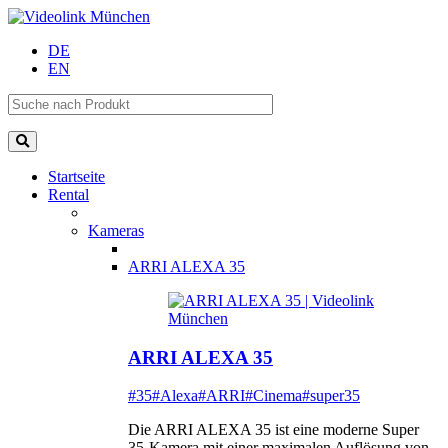
DE
EN
Startseite
Rental
Kameras
ARRI ALEXA 35
ARRI ALEXA 35
#35
#Alexa
#ARRI
#Cinema
#super35
Die ARRI ALEXA 35 ist eine moderne Super
35-Kamera mit einer maximalen Auflösung von