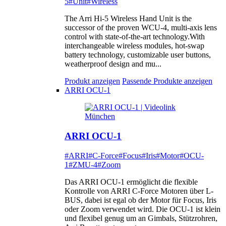
5
#Unit
#Wireless
The Arri Hi-5 Wireless Hand Unit is the
successor of the proven WCU-4, multi-axis lens
control with state-of-the-art technology.With
interchangeable wireless modules, hot-swap
battery technology, customizable user buttons,
weatherproof design and mu...
Produkt anzeigen
Passende Produkte anzeigen
ARRI OCU-1
ARRI OCU-1
#ARRI
#C-Force
#Focus
#Iris
#Motor
#OCU-
1
#ZMU-4
#Zoom
Das ARRI OCU-1 ermöglicht die flexible
Kontrolle von ARRI C-Force Motoren über L-
BUS, dabei ist egal ob der Motor für Focus, Iris
oder Zoom verwendet wird. Die OCU-1 ist klein
und flexibel genug um an Gimbals, Stützrohren,