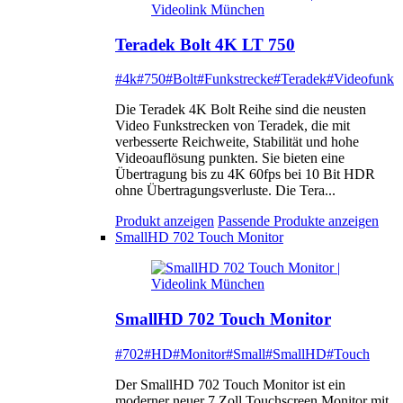
Teradek Bolt 4K LT 750
#4k
#750
#Bolt
#Funkstrecke
#Teradek
#Videofunk
Die Teradek 4K Bolt Reihe sind die neusten
Video Funkstrecken von Teradek, die mit
verbesserte Reichweite, Stabilität und hohe
Videoauflösung punkten. Sie bieten eine
Übertragung bis zu 4K 60fps bei 10 Bit HDR
ohne Übertragungsverluste. Die Tera...
Produkt anzeigen
Passende Produkte anzeigen
SmallHD 702 Touch Monitor
SmallHD 702 Touch Monitor
#702
#HD
#Monitor
#Small
#SmallHD
#Touch
Der SmallHD 702 Touch Monitor ist ein
moderner neuer 7 Zoll Touchscreen Monitor mit