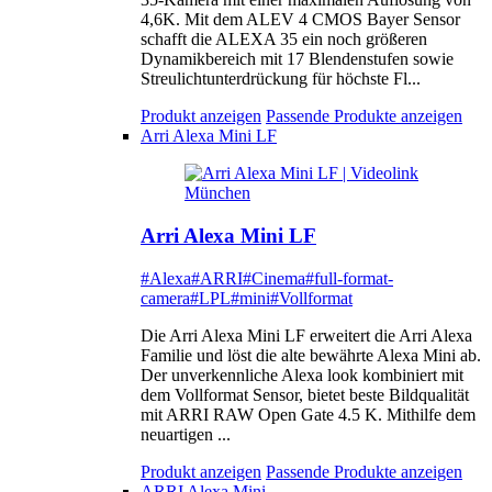
4,6K. Mit dem ALEV 4 CMOS Bayer Sensor
schafft die ALEXA 35 ein noch größeren
Dynamikbereich mit 17 Blendenstufen sowie
Streulichtunterdrückung für höchste Fl...
Produkt anzeigen
Passende Produkte anzeigen
Arri Alexa Mini LF
Arri Alexa Mini LF
#Alexa
#ARRI
#Cinema
#full-format-
camera
#LPL
#mini
#Vollformat
Die Arri Alexa Mini LF erweitert die Arri Alexa
Familie und löst die alte bewährte Alexa Mini ab.
Der unverkennliche Alexa look kombiniert mit
dem Vollformat Sensor, bietet beste Bildqualität
mit ARRI RAW Open Gate 4.5 K. Mithilfe dem
neuartigen ...
Produkt anzeigen
Passende Produkte anzeigen
ARRI Alexa Mini