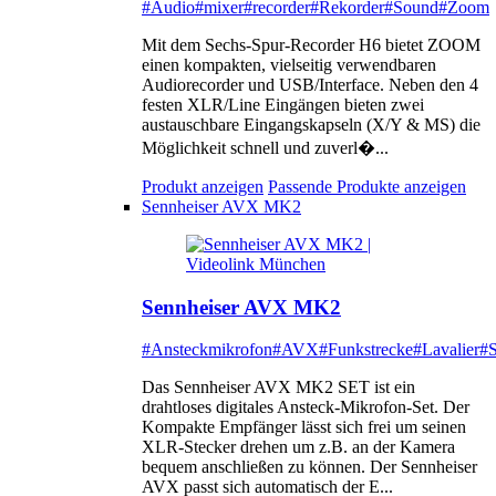
#Audio
#mixer
#recorder
#Rekorder
#Sound
#Zoom
Mit dem Sechs-Spur-Recorder H6 bietet ZOOM
einen kompakten, vielseitig verwendbaren
Audiorecorder und USB/Interface. Neben den 4
festen XLR/Line Eingängen bieten zwei
austauschbare Eingangskapseln (X/Y & MS) die
Möglichkeit schnell und zuverl�...
Produkt anzeigen
Passende Produkte anzeigen
Sennheiser AVX MK2
Sennheiser AVX MK2
#Ansteckmikrofon
#AVX
#Funkstrecke
#Lavalier
#S
Das Sennheiser AVX MK2 SET ist ein
drahtloses digitales Ansteck-Mikrofon-Set. Der
Kompakte Empfänger lässt sich frei um seinen
XLR-Stecker drehen um z.B. an der Kamera
bequem anschließen zu können. Der Sennheiser
AVX passt sich automatisch der E...