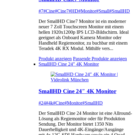
#7
#Cine
#Cine7
#HD
#Monitor
#Small
#SmallHD
Der SmallHD Cine7 Monitor ist ein moderner
neuer 7 Zoll Touchscreen Monitor mit einem
hellen 1920x1200p IPS LCD-Bildschirm. Ideal
geeignet als Onboard Kamera Monitor oder
Handheld Regiemonitor, zu buchbar mit einem
Teradek 4K RX Modul. Mithilfe vers...
Produkt anzeigen
Passende Produkte anzeigen
SmallHD Cine 24″ 4K Monitor
SmallHD Cine 24″ 4K Monitor
#24
#4k
#Cine
#Monitor
#SmallHD
Der SmallHD Cine 24 Monitor ist eine Allround-
Lösung als Regiemonitor oder für Produktion
Sendung. Der Monitor bietet 1350 Nits
Dauerhelligkeit und 4K-Eingänge/Ausgänge
mit 4x 12G-SDI-Hardware sowie ein 4 Quad-