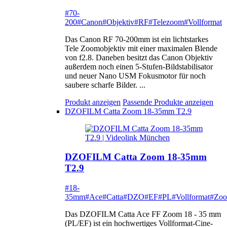
#70-
200
#Canon
#Objektiv
#RF
#Telezoom
#Vollformat
Das Canon RF 70-200mm ist ein lichtstarkes
Tele Zoomobjektiv mit einer maximalen Blende
von f2.8. Daneben besitzt das Canon Objektiv
außerdem noch einen 5-Stufen-Bildstabilisator
und neuer Nano USM Fokusmotor für noch
saubere scharfe Bilder. ...
Produkt anzeigen
Passende Produkte anzeigen
DZOFILM Catta Zoom 18-35mm T2.9
DZOFILM Catta Zoom 18-35mm
T2.9
#18-
35mm
#Ace
#Catta
#DZO
#EF
#PL
#Vollformat
#Zo
Das DZOFILM Catta Ace FF Zoom 18 - 35 mm
(PL/EF) ist ein hochwertiges Vollformat-Cine-