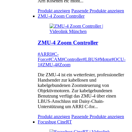
Arri Rosetten etc mont...
Produkt anzeigen
Passende Produkte anzeigen
ZMU-4 Zoom Controller
ZMU-4 Zoom Controller
#ARRI
#C-
Force
#CAM
#Controller
#LBUS
#Motor
#OCU-
1
#ZMU-4
#Zoom
Die ZMU-4 ist ein wetterfester, professioneller
Handsender zur kabellosen und
kabelgebundenen Zoomsteuerung von
Objektivmotoren. Zur kabelgebundenen
Benutzung verfügt das ZMU-4 über einen
LBUS-Anschluss mit Daisy-Chain-
Unterstützung um ARRI C-for...
Produkt anzeigen
Passende Produkte anzeigen
Focusbug CineRT