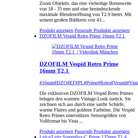
Zoom Objektiv, das eine vielseitige Brennweite
von 18 - 35 mm und eine beeindruckende
maximale Blendenöffnung von T2.9 bietet. Mit
seinem großen Bildkreis von 43...
Produkt anzeigen
Passende Produkte anzeigen
DZOFILM Vespid Retro Prime 16mm T2.1
DZOFILM Vespid Retro Prime
16mm T2.1
#16mm
#DZO
#EF
#PL
#Prime
#Retro
#Vespid
#Vint
Die exklusiven DZOFILM Vespid Retro Primes
bringen den warmen Vintage-Look zurück. Sie
zeichnen sich aus durch eine sanfte Schärfe,
warme Flaires und goldene Farbtöne. Die Vespid
Retro Primes unterstützen Sensorgrößen von
Vollformat bis Vista ...
Produkt anzeigen
Passende Produkte anzeigen
Leica/Leitz Summilux-C Prime 135mm T1.4