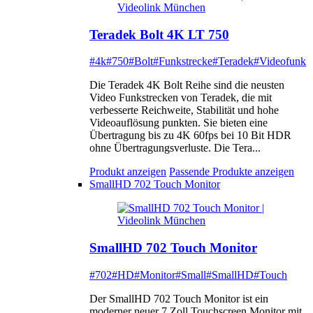
Teradek Bolt 4K LT 750
#4k
#750
#Bolt
#Funkstrecke
#Teradek
#Videofunk
Die Teradek 4K Bolt Reihe sind die neusten
Video Funkstrecken von Teradek, die mit
verbesserte Reichweite, Stabilität und hohe
Videoauflösung punkten. Sie bieten eine
Übertragung bis zu 4K 60fps bei 10 Bit HDR
ohne Übertragungsverluste. Die Tera...
Produkt anzeigen
Passende Produkte anzeigen
SmallHD 702 Touch Monitor
SmallHD 702 Touch Monitor
#702
#HD
#Monitor
#Small
#SmallHD
#Touch
Der SmallHD 702 Touch Monitor ist ein
moderner neuer 7 Zoll Touchscreen Monitor mit