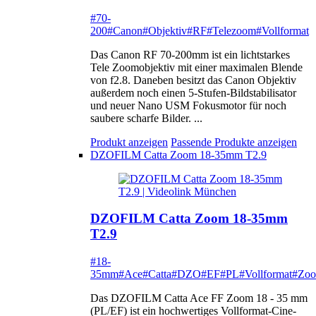
#70-
200
#Canon
#Objektiv
#RF
#Telezoom
#Vollformat
Das Canon RF 70-200mm ist ein lichtstarkes
Tele Zoomobjektiv mit einer maximalen Blende
von f2.8. Daneben besitzt das Canon Objektiv
außerdem noch einen 5-Stufen-Bildstabilisator
und neuer Nano USM Fokusmotor für noch
saubere scharfe Bilder. ...
Produkt anzeigen
Passende Produkte anzeigen
DZOFILM Catta Zoom 18-35mm T2.9
DZOFILM Catta Zoom 18-35mm
T2.9
#18-
35mm
#Ace
#Catta
#DZO
#EF
#PL
#Vollformat
#Zo
Das DZOFILM Catta Ace FF Zoom 18 - 35 mm
(PL/EF) ist ein hochwertiges Vollformat-Cine-