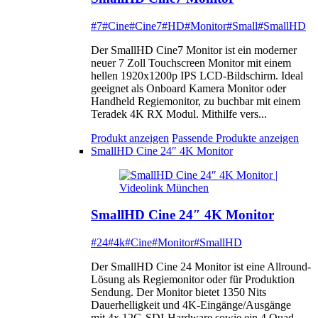
#7
#Cine
#Cine7
#HD
#Monitor
#Small
#SmallHD
Der SmallHD Cine7 Monitor ist ein moderner
neuer 7 Zoll Touchscreen Monitor mit einem
hellen 1920x1200p IPS LCD-Bildschirm. Ideal
geeignet als Onboard Kamera Monitor oder
Handheld Regiemonitor, zu buchbar mit einem
Teradek 4K RX Modul. Mithilfe vers...
Produkt anzeigen
Passende Produkte anzeigen
SmallHD Cine 24″ 4K Monitor
SmallHD Cine 24″ 4K Monitor
#24
#4k
#Cine
#Monitor
#SmallHD
Der SmallHD Cine 24 Monitor ist eine Allround-
Lösung als Regiemonitor oder für Produktion
Sendung. Der Monitor bietet 1350 Nits
Dauerhelligkeit und 4K-Eingänge/Ausgänge
mit 4x 12G-SDI-Hardware sowie ein 4 Quad-