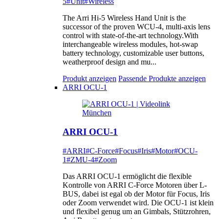
5
#Unit
#Wireless
The Arri Hi-5 Wireless Hand Unit is the
successor of the proven WCU-4, multi-axis lens
control with state-of-the-art technology.With
interchangeable wireless modules, hot-swap
battery technology, customizable user buttons,
weatherproof design and mu...
Produkt anzeigen
Passende Produkte anzeigen
ARRI OCU-1
ARRI OCU-1
#ARRI
#C-Force
#Focus
#Iris
#Motor
#OCU-
1
#ZMU-4
#Zoom
Das ARRI OCU-1 ermöglicht die flexible
Kontrolle von ARRI C-Force Motoren über L-
BUS, dabei ist egal ob der Motor für Focus, Iris
oder Zoom verwendet wird. Die OCU-1 ist klein
und flexibel genug um an Gimbals, Stützrohren,