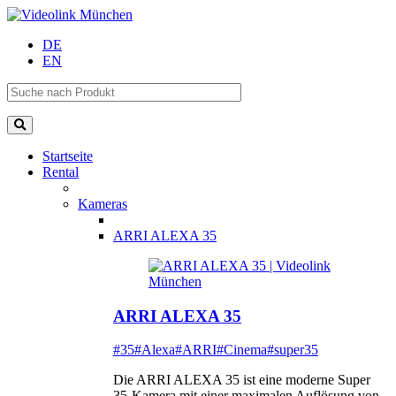
DE
EN
Startseite
Rental
Kameras
ARRI ALEXA 35
ARRI ALEXA 35
#35
#Alexa
#ARRI
#Cinema
#super35
Die ARRI ALEXA 35 ist eine moderne Super
35-Kamera mit einer maximalen Auflösung von