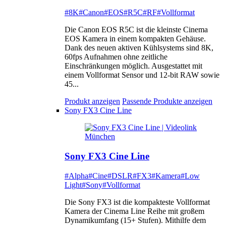
#8K
#Canon
#EOS
#R5C
#RF
#Vollformat
Die Canon EOS R5C ist die kleinste Cinema
EOS Kamera in einem kompakten Gehäuse.
Dank des neuen aktiven Kühlsystems sind 8K,
60fps Aufnahmen ohne zeitliche
Einschränkungen möglich. Ausgestattet mit
einem Vollformat Sensor und 12-bit RAW sowie
45...
Produkt anzeigen
Passende Produkte anzeigen
Sony FX3 Cine Line
Sony FX3 Cine Line
#Alpha
#Cine
#DSLR
#FX3
#Kamera
#Low
Light
#Sony
#Vollformat
Die Sony FX3 ist die kompakteste Vollformat
Kamera der Cinema Line Reihe mit großem
Dynamikumfang (15+ Stufen). Mithilfe dem