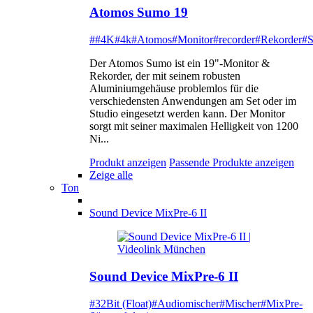
Atomos Sumo 19
##4K
#4k
#Atomos
#Monitor
#recorder
#Rekorder
#
Der Atomos Sumo ist ein 19"-Monitor &
Rekorder, der mit seinem robusten
Aluminiumgehäuse problemlos für die
verschiedensten Anwendungen am Set oder im
Studio eingesetzt werden kann. Der Monitor
sorgt mit seiner maximalen Helligkeit von 1200
Ni...
Produkt anzeigen
Passende Produkte anzeigen
Zeige alle
Ton
Sound Device MixPre-6 II
Sound Device MixPre-6 II
#32Bit (Float)
#Audiomischer
#Mischer
#MixPre-