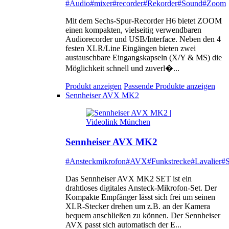
#Audio
#mixer
#recorder
#Rekorder
#Sound
#Zoom
Mit dem Sechs-Spur-Recorder H6 bietet ZOOM
einen kompakten, vielseitig verwendbaren
Audiorecorder und USB/Interface. Neben den 4
festen XLR/Line Eingängen bieten zwei
austauschbare Eingangskapseln (X/Y & MS) die
Möglichkeit schnell und zuverl�...
Produkt anzeigen
Passende Produkte anzeigen
Sennheiser AVX MK2
Sennheiser AVX MK2
#Ansteckmikrofon
#AVX
#Funkstrecke
#Lavalier
#S
Das Sennheiser AVX MK2 SET ist ein
drahtloses digitales Ansteck-Mikrofon-Set. Der
Kompakte Empfänger lässt sich frei um seinen
XLR-Stecker drehen um z.B. an der Kamera
bequem anschließen zu können. Der Sennheiser
AVX passt sich automatisch der E...