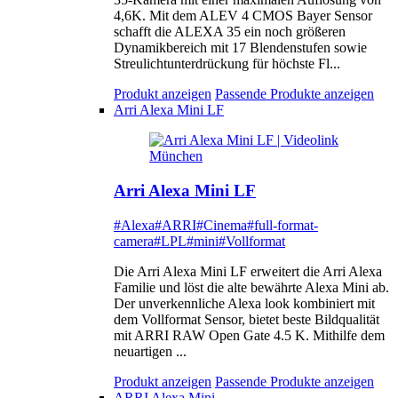
4,6K. Mit dem ALEV 4 CMOS Bayer Sensor
schafft die ALEXA 35 ein noch größeren
Dynamikbereich mit 17 Blendenstufen sowie
Streulichtunterdrückung für höchste Fl...
Produkt anzeigen
Passende Produkte anzeigen
Arri Alexa Mini LF
Arri Alexa Mini LF
#Alexa
#ARRI
#Cinema
#full-format-
camera
#LPL
#mini
#Vollformat
Die Arri Alexa Mini LF erweitert die Arri Alexa
Familie und löst die alte bewährte Alexa Mini ab.
Der unverkennliche Alexa look kombiniert mit
dem Vollformat Sensor, bietet beste Bildqualität
mit ARRI RAW Open Gate 4.5 K. Mithilfe dem
neuartigen ...
Produkt anzeigen
Passende Produkte anzeigen
ARRI Alexa Mini