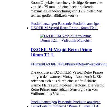
Zoom Objektiv, das eine vielseitige Brennweite
von 18 - 35 mm und eine beeindruckende
maximale Blendenöffnung von T2.9 bietet. Mit
seinem großen Bildkreis von 43...
Produkt anzeigen
Passende Produkte anzeigen
DZOFILM Vespid Retro Prime 16mm T2.1
DZOFILM Vespid Retro Prime
16mm T2.1
#16mm
#DZO
#EF
#PL
#Prime
#Retro
#Vespid
#Vint
Die exklusiven DZOFILM Vespid Retro Primes
bringen den warmen Vintage-Look zurück. Sie
zeichnen sich aus durch eine sanfte Schärfe,
warme Flaires und goldene Farbtöne. Die Vespid
Retro Primes unterstützen Sensorgrößen von
Vollformat bis Vista ...
Produkt anzeigen
Passende Produkte anzeigen
Leica/Leitz Summilux-C Prime 135mm T1.4