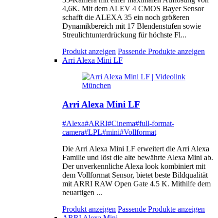
4,6K. Mit dem ALEV 4 CMOS Bayer Sensor
schafft die ALEXA 35 ein noch größeren
Dynamikbereich mit 17 Blendenstufen sowie
Streulichtunterdrückung für höchste Fl...
Produkt anzeigen
Passende Produkte anzeigen
Arri Alexa Mini LF
Arri Alexa Mini LF
#Alexa
#ARRI
#Cinema
#full-format-
camera
#LPL
#mini
#Vollformat
Die Arri Alexa Mini LF erweitert die Arri Alexa
Familie und löst die alte bewährte Alexa Mini ab.
Der unverkennliche Alexa look kombiniert mit
dem Vollformat Sensor, bietet beste Bildqualität
mit ARRI RAW Open Gate 4.5 K. Mithilfe dem
neuartigen ...
Produkt anzeigen
Passende Produkte anzeigen
ARRI Alexa Mini