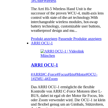
5
#Unit
#Wireless
The Arri Hi-5 Wireless Hand Unit is the
successor of the proven WCU-4, multi-axis lens
control with state-of-the-art technology.With
interchangeable wireless modules, hot-swap
battery technology, customizable user buttons,
weatherproof design and mu...
Produkt anzeigen
Passende Produkte anzeigen
ARRI OCU-1
ARRI OCU-1
#ARRI
#C-Force
#Focus
#Iris
#Motor
#OCU-
1
#ZMU-4
#Zoom
Das ARRI OCU-1 ermöglicht die flexible
Kontrolle von ARRI C-Force Motoren über L-
BUS, dabei ist egal ob der Motor für Focus, Iris
oder Zoom verwendet wird. Die OCU-1 ist klein
und flexibel genug um an Gimbals, Stützrohren,