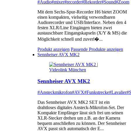
#Audio
#mixer
#recorder
#Rekorder
#Sound
#Zoom
Mit dem Sechs-Spur-Recorder H6 bietet ZOOM
einen kompakten, vielseitig verwendbaren
Audiorecorder und USB/Interface. Neben den 4
festen XLR/Line Eingängen bieten zwei
austauschbare Eingangskapseln (X/Y & MS) die
Möglichkeit schnell und zuverl�...
Produkt anzeigen
Passende Produkte anzeigen
Sennheiser AVX MK2
Sennheiser AVX MK2
#Ansteckmikrofon
#AVX
#Funkstrecke
#Lavalier
#S
Das Sennheiser AVX MK2 SET ist ein
drahtloses digitales Ansteck-Mikrofon-Set. Der
Kompakte Empfänger lässt sich frei um seinen
XLR-Stecker drehen um z.B. an der Kamera
bequem anschließen zu können. Der Sennheiser
AVX passt sich automatisch der E...