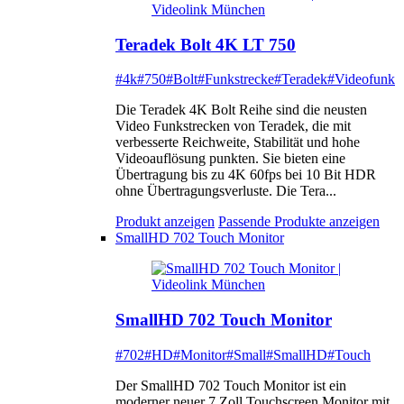
Teradek Bolt 4K LT 750
#4k
#750
#Bolt
#Funkstrecke
#Teradek
#Videofunk
Die Teradek 4K Bolt Reihe sind die neusten
Video Funkstrecken von Teradek, die mit
verbesserte Reichweite, Stabilität und hohe
Videoauflösung punkten. Sie bieten eine
Übertragung bis zu 4K 60fps bei 10 Bit HDR
ohne Übertragungsverluste. Die Tera...
Produkt anzeigen
Passende Produkte anzeigen
SmallHD 702 Touch Monitor
SmallHD 702 Touch Monitor
#702
#HD
#Monitor
#Small
#SmallHD
#Touch
Der SmallHD 702 Touch Monitor ist ein
moderner neuer 7 Zoll Touchscreen Monitor mit