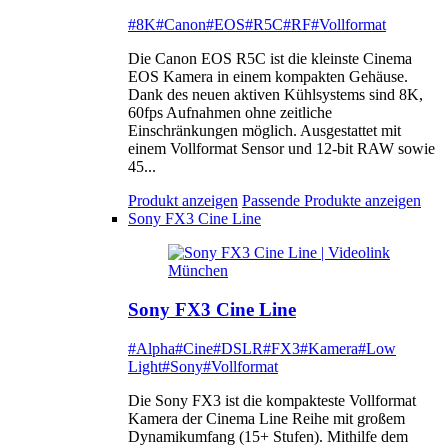
#8K
#Canon
#EOS
#R5C
#RF
#Vollformat
Die Canon EOS R5C ist die kleinste Cinema
EOS Kamera in einem kompakten Gehäuse.
Dank des neuen aktiven Kühlsystems sind 8K,
60fps Aufnahmen ohne zeitliche
Einschränkungen möglich. Ausgestattet mit
einem Vollformat Sensor und 12-bit RAW sowie
45...
Produkt anzeigen
Passende Produkte anzeigen
Sony FX3 Cine Line
Sony FX3 Cine Line
#Alpha
#Cine
#DSLR
#FX3
#Kamera
#Low
Light
#Sony
#Vollformat
Die Sony FX3 ist die kompakteste Vollformat
Kamera der Cinema Line Reihe mit großem
Dynamikumfang (15+ Stufen). Mithilfe dem