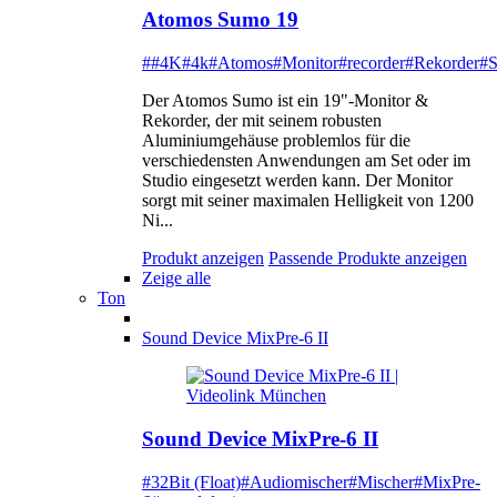
Atomos Sumo 19
##4K
#4k
#Atomos
#Monitor
#recorder
#Rekorder
#
Der Atomos Sumo ist ein 19"-Monitor &
Rekorder, der mit seinem robusten
Aluminiumgehäuse problemlos für die
verschiedensten Anwendungen am Set oder im
Studio eingesetzt werden kann. Der Monitor
sorgt mit seiner maximalen Helligkeit von 1200
Ni...
Produkt anzeigen
Passende Produkte anzeigen
Zeige alle
Ton
Sound Device MixPre-6 II
Sound Device MixPre-6 II
#32Bit (Float)
#Audiomischer
#Mischer
#MixPre-