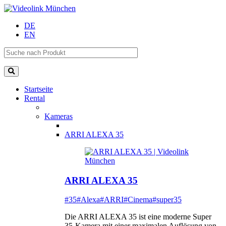
DE
EN
Startseite
Rental
Kameras
ARRI ALEXA 35
ARRI ALEXA 35
#35
#Alexa
#ARRI
#Cinema
#super35
Die ARRI ALEXA 35 ist eine moderne Super
35-Kamera mit einer maximalen Auflösung von