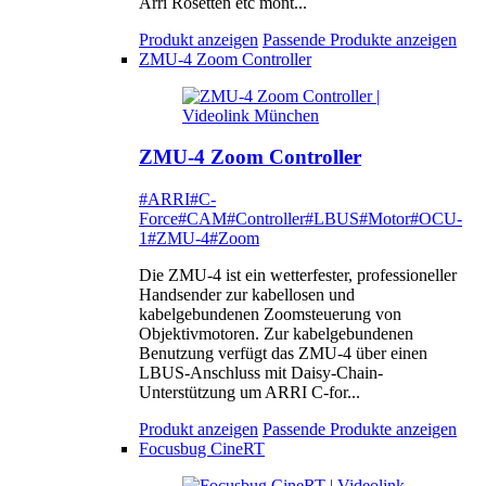
Arri Rosetten etc mont...
Produkt anzeigen
Passende Produkte anzeigen
ZMU-4 Zoom Controller
ZMU-4 Zoom Controller
#ARRI
#C-
Force
#CAM
#Controller
#LBUS
#Motor
#OCU-
1
#ZMU-4
#Zoom
Die ZMU-4 ist ein wetterfester, professioneller
Handsender zur kabellosen und
kabelgebundenen Zoomsteuerung von
Objektivmotoren. Zur kabelgebundenen
Benutzung verfügt das ZMU-4 über einen
LBUS-Anschluss mit Daisy-Chain-
Unterstützung um ARRI C-for...
Produkt anzeigen
Passende Produkte anzeigen
Focusbug CineRT