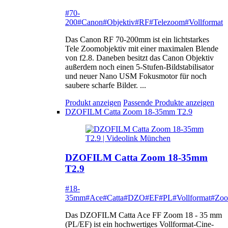
#70-
200
#Canon
#Objektiv
#RF
#Telezoom
#Vollformat
Das Canon RF 70-200mm ist ein lichtstarkes
Tele Zoomobjektiv mit einer maximalen Blende
von f2.8. Daneben besitzt das Canon Objektiv
außerdem noch einen 5-Stufen-Bildstabilisator
und neuer Nano USM Fokusmotor für noch
saubere scharfe Bilder. ...
Produkt anzeigen
Passende Produkte anzeigen
DZOFILM Catta Zoom 18-35mm T2.9
DZOFILM Catta Zoom 18-35mm
T2.9
#18-
35mm
#Ace
#Catta
#DZO
#EF
#PL
#Vollformat
#Zo
Das DZOFILM Catta Ace FF Zoom 18 - 35 mm
(PL/EF) ist ein hochwertiges Vollformat-Cine-