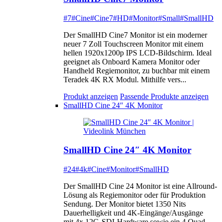
#7
#Cine
#Cine7
#HD
#Monitor
#Small
#SmallHD
Der SmallHD Cine7 Monitor ist ein moderner
neuer 7 Zoll Touchscreen Monitor mit einem
hellen 1920x1200p IPS LCD-Bildschirm. Ideal
geeignet als Onboard Kamera Monitor oder
Handheld Regiemonitor, zu buchbar mit einem
Teradek 4K RX Modul. Mithilfe vers...
Produkt anzeigen
Passende Produkte anzeigen
SmallHD Cine 24″ 4K Monitor
SmallHD Cine 24″ 4K Monitor
#24
#4k
#Cine
#Monitor
#SmallHD
Der SmallHD Cine 24 Monitor ist eine Allround-
Lösung als Regiemonitor oder für Produktion
Sendung. Der Monitor bietet 1350 Nits
Dauerhelligkeit und 4K-Eingänge/Ausgänge
mit 4x 12G-SDI-Hardware sowie ein 4 Quad-