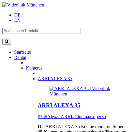
DE
EN
Startseite
Rental
Kameras
ARRI ALEXA 35
ARRI ALEXA 35
#35
#Alexa
#ARRI
#Cinema
#super35
Die ARRI ALEXA 35 ist eine moderne Super
35-Kamera mit einer maximalen Auflösung von