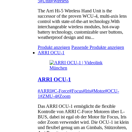
5
#Unit
#Wireless
The Arri Hi-5 Wireless Hand Unit is the
successor of the proven WCU-4, multi-axis lens
control with state-of-the-art technology.With
interchangeable wireless modules, hot-swap
battery technology, customizable user buttons,
weatherproof design and mu...
Produkt anzeigen
Passende Produkte anzeigen
ARRI OCU-1
ARRI OCU-1
#ARRI
#C-Force
#Focus
#Iris
#Motor
#OCU-
1
#ZMU-4
#Zoom
Das ARRI OCU-1 ermöglicht die flexible
Kontrolle von ARRI C-Force Motoren über L-
BUS, dabei ist egal ob der Motor für Focus, Iris
oder Zoom verwendet wird. Die OCU-1 ist klein
und flexibel genug um an Gimbals, Stützrohren,