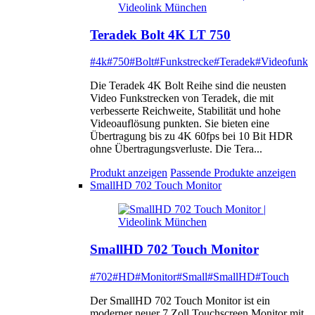
Teradek Bolt 4K LT 750
#4k
#750
#Bolt
#Funkstrecke
#Teradek
#Videofunk
Die Teradek 4K Bolt Reihe sind die neusten
Video Funkstrecken von Teradek, die mit
verbesserte Reichweite, Stabilität und hohe
Videoauflösung punkten. Sie bieten eine
Übertragung bis zu 4K 60fps bei 10 Bit HDR
ohne Übertragungsverluste. Die Tera...
Produkt anzeigen
Passende Produkte anzeigen
SmallHD 702 Touch Monitor
SmallHD 702 Touch Monitor
#702
#HD
#Monitor
#Small
#SmallHD
#Touch
Der SmallHD 702 Touch Monitor ist ein
moderner neuer 7 Zoll Touchscreen Monitor mit