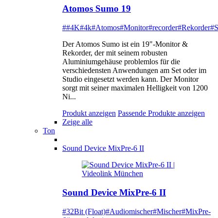
Atomos Sumo 19
##4K
#4k
#Atomos
#Monitor
#recorder
#Rekorder
#
Der Atomos Sumo ist ein 19"-Monitor &
Rekorder, der mit seinem robusten
Aluminiumgehäuse problemlos für die
verschiedensten Anwendungen am Set oder im
Studio eingesetzt werden kann. Der Monitor
sorgt mit seiner maximalen Helligkeit von 1200
Ni...
Produkt anzeigen
Passende Produkte anzeigen
Zeige alle
Ton
Sound Device MixPre-6 II
Sound Device MixPre-6 II
#32Bit (Float)
#Audiomischer
#Mischer
#MixPre-