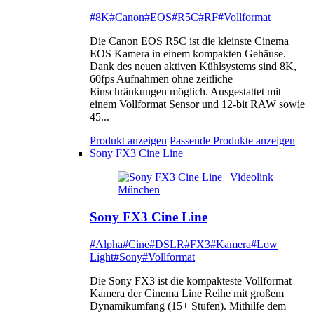
#8K
#Canon
#EOS
#R5C
#RF
#Vollformat
Die Canon EOS R5C ist die kleinste Cinema
EOS Kamera in einem kompakten Gehäuse.
Dank des neuen aktiven Kühlsystems sind 8K,
60fps Aufnahmen ohne zeitliche
Einschränkungen möglich. Ausgestattet mit
einem Vollformat Sensor und 12-bit RAW sowie
45...
Produkt anzeigen
Passende Produkte anzeigen
Sony FX3 Cine Line
Sony FX3 Cine Line
#Alpha
#Cine
#DSLR
#FX3
#Kamera
#Low
Light
#Sony
#Vollformat
Die Sony FX3 ist die kompakteste Vollformat
Kamera der Cinema Line Reihe mit großem
Dynamikumfang (15+ Stufen). Mithilfe dem