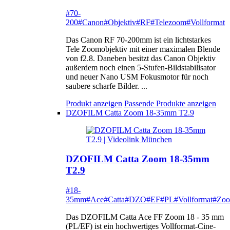
#70-
200
#Canon
#Objektiv
#RF
#Telezoom
#Vollformat
Das Canon RF 70-200mm ist ein lichtstarkes
Tele Zoomobjektiv mit einer maximalen Blende
von f2.8. Daneben besitzt das Canon Objektiv
außerdem noch einen 5-Stufen-Bildstabilisator
und neuer Nano USM Fokusmotor für noch
saubere scharfe Bilder. ...
Produkt anzeigen
Passende Produkte anzeigen
DZOFILM Catta Zoom 18-35mm T2.9
DZOFILM Catta Zoom 18-35mm
T2.9
#18-
35mm
#Ace
#Catta
#DZO
#EF
#PL
#Vollformat
#Zo
Das DZOFILM Catta Ace FF Zoom 18 - 35 mm
(PL/EF) ist ein hochwertiges Vollformat-Cine-