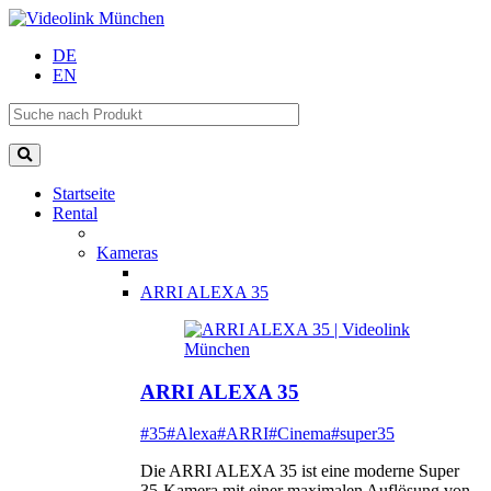
DE
EN
Startseite
Rental
Kameras
ARRI ALEXA 35
ARRI ALEXA 35
#35
#Alexa
#ARRI
#Cinema
#super35
Die ARRI ALEXA 35 ist eine moderne Super
35-Kamera mit einer maximalen Auflösung von