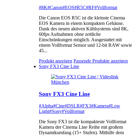
#8K
#Canon
#EOS
#R5C
#RF
#Vollformat
Die Canon EOS R5C ist die kleinste Cinema
EOS Kamera in einem kompakten Gehäuse.
Dank des neuen aktiven Kühlsystems sind 8K,
60fps Aufnahmen ohne zeitliche
Einschränkungen möglich. Ausgestattet mit
einem Vollformat Sensor und 12-bit RAW sowie
45...
Produkt anzeigen
Passende Produkte anzeigen
Sony FX3 Cine Line
Sony FX3 Cine Line
#Alpha
#Cine
#DSLR
#FX3
#Kamera
#Low
Light
#Sony
#Vollformat
Die Sony FX3 ist die kompakteste Vollformat
Kamera der Cinema Line Reihe mit großem
Dynamikumfang (15+ Stufen). Mithilfe dem