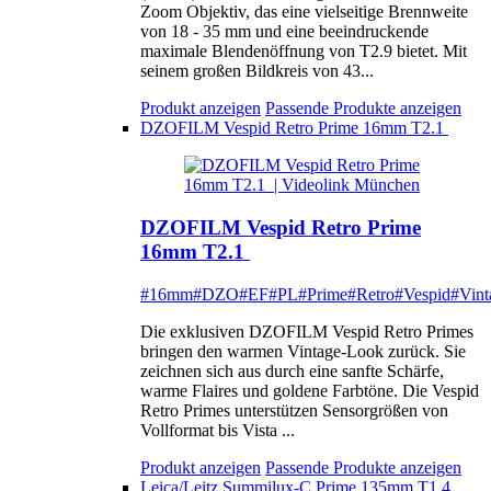
Zoom Objektiv, das eine vielseitige Brennweite
von 18 - 35 mm und eine beeindruckende
maximale Blendenöffnung von T2.9 bietet. Mit
seinem großen Bildkreis von 43...
Produkt anzeigen
Passende Produkte anzeigen
DZOFILM Vespid Retro Prime 16mm T2.1
DZOFILM Vespid Retro Prime
16mm T2.1
#16mm
#DZO
#EF
#PL
#Prime
#Retro
#Vespid
#Vint
Die exklusiven DZOFILM Vespid Retro Primes
bringen den warmen Vintage-Look zurück. Sie
zeichnen sich aus durch eine sanfte Schärfe,
warme Flaires und goldene Farbtöne. Die Vespid
Retro Primes unterstützen Sensorgrößen von
Vollformat bis Vista ...
Produkt anzeigen
Passende Produkte anzeigen
Leica/Leitz Summilux-C Prime 135mm T1.4