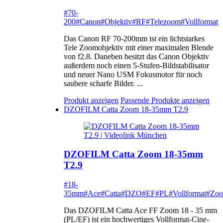
#70-
200
#Canon
#Objektiv
#RF
#Telezoom
#Vollformat
Das Canon RF 70-200mm ist ein lichtstarkes
Tele Zoomobjektiv mit einer maximalen Blende
von f2.8. Daneben besitzt das Canon Objektiv
außerdem noch einen 5-Stufen-Bildstabilisator
und neuer Nano USM Fokusmotor für noch
saubere scharfe Bilder. ...
Produkt anzeigen
Passende Produkte anzeigen
DZOFILM Catta Zoom 18-35mm T2.9
DZOFILM Catta Zoom 18-35mm
T2.9
#18-
35mm
#Ace
#Catta
#DZO
#EF
#PL
#Vollformat
#Zo
Das DZOFILM Catta Ace FF Zoom 18 - 35 mm
(PL/EF) ist ein hochwertiges Vollformat-Cine-