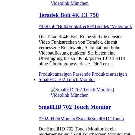
Teradek Bolt 4K LT 750
#4k
#750
#Bolt
#Funkstrecke
#Teradek
#Videofunk
Die Teradek 4K Bolt Reihe sind die neusten
Video Funkstrecken von Teradek, die mit
verbesserte Reichweite, Stabilität und hohe
Videoauflösung punkten. Sie bieten eine
Übertragung bis zu 4K 60fps bei 10 Bit HDR
ohne Übertragungsverluste. Die Tera...
Produkt anzeigen
Passende Produkte anzeigen
SmallHD 702 Touch Monitor
SmallHD 702 Touch Monitor
#702
#HD
#Monitor
#Small
#SmallHD
#Touch
Der SmallHD 702 Touch Monitor ist ein
moderner neuer 7 Zoll Touchscreen Monitor mit