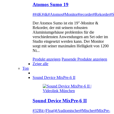
Atomos Sumo 19
##4K
#4k
#Atomos
#Monitor
#recorder
#Rekorder
#
Der Atomos Sumo ist ein 19"-Monitor &
Rekorder, der mit seinem robusten
Aluminiumgehäuse problemlos für die
verschiedensten Anwendungen am Set oder im
Studio eingesetzt werden kann. Der Monitor
sorgt mit seiner maximalen Helligkeit von 1200
Ni...
Produkt anzeigen
Passende Produkte anzeigen
Zeige alle
Ton
Sound Device MixPre-6 II
Sound Device MixPre-6 II
#32Bit (Float)
#Audiomischer
#Mischer
#MixPre-