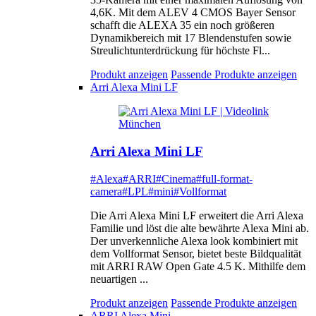
4,6K. Mit dem ALEV 4 CMOS Bayer Sensor
schafft die ALEXA 35 ein noch größeren
Dynamikbereich mit 17 Blendenstufen sowie
Streulichtunterdrückung für höchste Fl...
Produkt anzeigen
Passende Produkte anzeigen
Arri Alexa Mini LF
Arri Alexa Mini LF
#Alexa
#ARRI
#Cinema
#full-format-
camera
#LPL
#mini
#Vollformat
Die Arri Alexa Mini LF erweitert die Arri Alexa
Familie und löst die alte bewährte Alexa Mini ab.
Der unverkennliche Alexa look kombiniert mit
dem Vollformat Sensor, bietet beste Bildqualität
mit ARRI RAW Open Gate 4.5 K. Mithilfe dem
neuartigen ...
Produkt anzeigen
Passende Produkte anzeigen
ARRI Alexa Mini