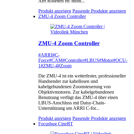
Arri Rosetten etc mont...
Produkt anzeigen
Passende Produkte anzeigen
ZMU-4 Zoom Controller
ZMU-4 Zoom Controller
#ARRI
#C-
Force
#CAM
#Controller
#LBUS
#Motor
#OCU-
1
#ZMU-4
#Zoom
Die ZMU-4 ist ein wetterfester, professioneller
Handsender zur kabellosen und
kabelgebundenen Zoomsteuerung von
Objektivmotoren. Zur kabelgebundenen
Benutzung verfügt das ZMU-4 über einen
LBUS-Anschluss mit Daisy-Chain-
Unterstützung um ARRI C-for...
Produkt anzeigen
Passende Produkte anzeigen
Focusbug CineRT