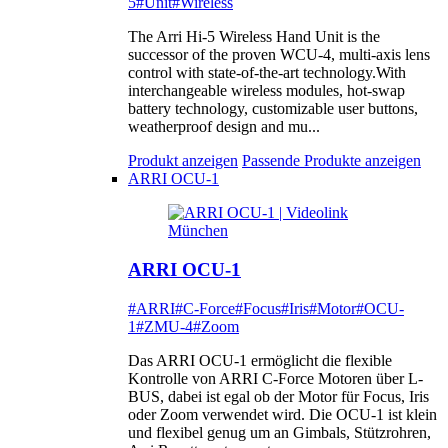
5
#Unit
#Wireless
The Arri Hi-5 Wireless Hand Unit is the
successor of the proven WCU-4, multi-axis lens
control with state-of-the-art technology.With
interchangeable wireless modules, hot-swap
battery technology, customizable user buttons,
weatherproof design and mu...
Produkt anzeigen
Passende Produkte anzeigen
ARRI OCU-1
ARRI OCU-1
#ARRI
#C-Force
#Focus
#Iris
#Motor
#OCU-
1
#ZMU-4
#Zoom
Das ARRI OCU-1 ermöglicht die flexible
Kontrolle von ARRI C-Force Motoren über L-
BUS, dabei ist egal ob der Motor für Focus, Iris
oder Zoom verwendet wird. Die OCU-1 ist klein
und flexibel genug um an Gimbals, Stützrohren,