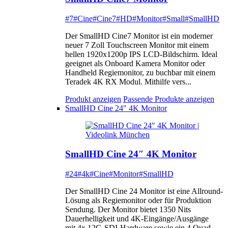
#7
#Cine
#Cine7
#HD
#Monitor
#Small
#SmallHD
Der SmallHD Cine7 Monitor ist ein moderner
neuer 7 Zoll Touchscreen Monitor mit einem
hellen 1920x1200p IPS LCD-Bildschirm. Ideal
geeignet als Onboard Kamera Monitor oder
Handheld Regiemonitor, zu buchbar mit einem
Teradek 4K RX Modul. Mithilfe vers...
Produkt anzeigen
Passende Produkte anzeigen
SmallHD Cine 24″ 4K Monitor
SmallHD Cine 24″ 4K Monitor
#24
#4k
#Cine
#Monitor
#SmallHD
Der SmallHD Cine 24 Monitor ist eine Allround-
Lösung als Regiemonitor oder für Produktion
Sendung. Der Monitor bietet 1350 Nits
Dauerhelligkeit und 4K-Eingänge/Ausgänge
mit 4x 12G-SDI-Hardware sowie ein 4 Quad-