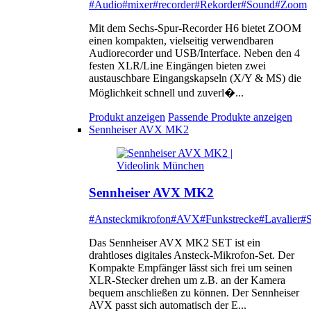
#Audio
#mixer
#recorder
#Rekorder
#Sound
#Zoom
Mit dem Sechs-Spur-Recorder H6 bietet ZOOM
einen kompakten, vielseitig verwendbaren
Audiorecorder und USB/Interface. Neben den 4
festen XLR/Line Eingängen bieten zwei
austauschbare Eingangskapseln (X/Y & MS) die
Möglichkeit schnell und zuverl�...
Produkt anzeigen
Passende Produkte anzeigen
Sennheiser AVX MK2
Sennheiser AVX MK2
#Ansteckmikrofon
#AVX
#Funkstrecke
#Lavalier
#S
Das Sennheiser AVX MK2 SET ist ein
drahtloses digitales Ansteck-Mikrofon-Set. Der
Kompakte Empfänger lässt sich frei um seinen
XLR-Stecker drehen um z.B. an der Kamera
bequem anschließen zu können. Der Sennheiser
AVX passt sich automatisch der E...