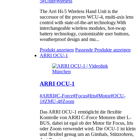
5
#Unit
#Wireless
The Arri Hi-5 Wireless Hand Unit is the
successor of the proven WCU-4, multi-axis lens
control with state-of-the-art technology.With
interchangeable wireless modules, hot-swap
battery technology, customizable user buttons,
weatherproof design and mu...
Produkt anzeigen
Passende Produkte anzeigen
ARRI OCU-1
ARRI OCU-1
#ARRI
#C-Force
#Focus
#Iris
#Motor
#OCU-
1
#ZMU-4
#Zoom
Das ARRI OCU-1 ermöglicht die flexible
Kontrolle von ARRI C-Force Motoren über L-
BUS, dabei ist egal ob der Motor für Focus, Iris
oder Zoom verwendet wird. Die OCU-1 ist klein
und flexibel genug um an Gimbals, Stützrohren,