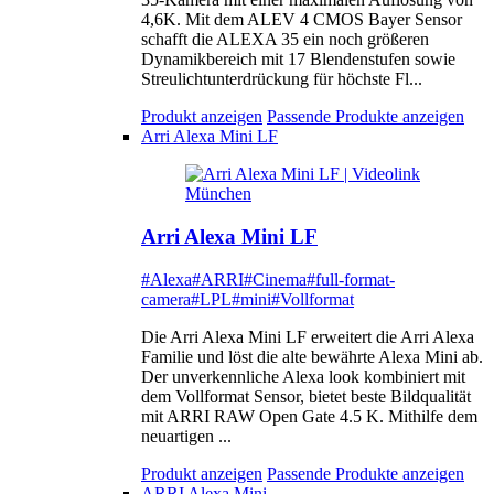
4,6K. Mit dem ALEV 4 CMOS Bayer Sensor
schafft die ALEXA 35 ein noch größeren
Dynamikbereich mit 17 Blendenstufen sowie
Streulichtunterdrückung für höchste Fl...
Produkt anzeigen
Passende Produkte anzeigen
Arri Alexa Mini LF
Arri Alexa Mini LF
#Alexa
#ARRI
#Cinema
#full-format-
camera
#LPL
#mini
#Vollformat
Die Arri Alexa Mini LF erweitert die Arri Alexa
Familie und löst die alte bewährte Alexa Mini ab.
Der unverkennliche Alexa look kombiniert mit
dem Vollformat Sensor, bietet beste Bildqualität
mit ARRI RAW Open Gate 4.5 K. Mithilfe dem
neuartigen ...
Produkt anzeigen
Passende Produkte anzeigen
ARRI Alexa Mini