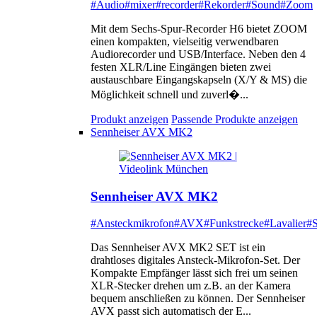
#Audio
#mixer
#recorder
#Rekorder
#Sound
#Zoom
Mit dem Sechs-Spur-Recorder H6 bietet ZOOM
einen kompakten, vielseitig verwendbaren
Audiorecorder und USB/Interface. Neben den 4
festen XLR/Line Eingängen bieten zwei
austauschbare Eingangskapseln (X/Y & MS) die
Möglichkeit schnell und zuverl�...
Produkt anzeigen
Passende Produkte anzeigen
Sennheiser AVX MK2
Sennheiser AVX MK2
#Ansteckmikrofon
#AVX
#Funkstrecke
#Lavalier
#S
Das Sennheiser AVX MK2 SET ist ein
drahtloses digitales Ansteck-Mikrofon-Set. Der
Kompakte Empfänger lässt sich frei um seinen
XLR-Stecker drehen um z.B. an der Kamera
bequem anschließen zu können. Der Sennheiser
AVX passt sich automatisch der E...