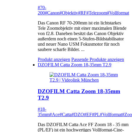
#70-
200
#Canon
#Objektiv
#RF
#Telezoom
#Vollformat
Das Canon RF 70-200mm ist ein lichtstarkes
Tele Zoomobjektiv mit einer maximalen Blende
von f2.8. Daneben besitzt das Canon Objektiv
außerdem noch einen 5-Stufen-Bildstabilisator
und neuer Nano USM Fokusmotor für noch
saubere scharfe Bilder. ...
Produkt anzeigen
Passende Produkte anzeigen
DZOFILM Catta Zoom 18-35mm T2.9
DZOFILM Catta Zoom 18-35mm
T2.9
#18-
35mm
#Ace
#Catta
#DZO
#EF
#PL
#Vollformat
#Zo
Das DZOFILM Catta Ace FF Zoom 18 - 35 mm
(PL/EF) ist ein hochwertiges Vollformat-Cine-