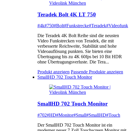
Teradek Bolt 4K LT 750
#4k
#750
#Bolt
#Funkstrecke
#Teradek
#Videofunk
Die Teradek 4K Bolt Reihe sind die neusten
Video Funkstrecken von Teradek, die mit
verbesserte Reichweite, Stabilität und hohe
Videoauflösung punkten. Sie bieten eine
Übertragung bis zu 4K 60fps bei 10 Bit HDR
ohne Übertragungsverluste. Die Tera...
Produkt anzeigen
Passende Produkte anzeigen
SmallHD 702 Touch Monitor
SmallHD 702 Touch Monitor
#702
#HD
#Monitor
#Small
#SmallHD
#Touch
Der SmallHD 702 Touch Monitor ist ein
moderner neuer 7 Zoll Touchscreen Monitor mit