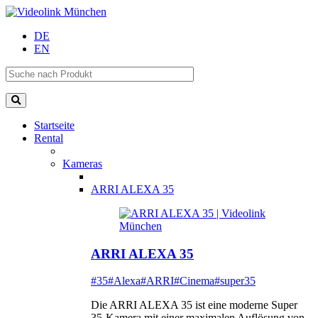
DE
EN
Startseite
Rental
Kameras
ARRI ALEXA 35
ARRI ALEXA 35
#35
#Alexa
#ARRI
#Cinema
#super35
Die ARRI ALEXA 35 ist eine moderne Super
35-Kamera mit einer maximalen Auflösung von