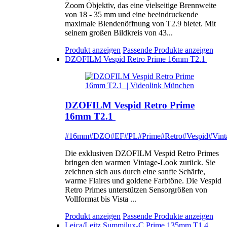
Zoom Objektiv, das eine vielseitige Brennweite
von 18 - 35 mm und eine beeindruckende
maximale Blendenöffnung von T2.9 bietet. Mit
seinem großen Bildkreis von 43...
Produkt anzeigen
Passende Produkte anzeigen
DZOFILM Vespid Retro Prime 16mm T2.1
DZOFILM Vespid Retro Prime
16mm T2.1
#16mm
#DZO
#EF
#PL
#Prime
#Retro
#Vespid
#Vint
Die exklusiven DZOFILM Vespid Retro Primes
bringen den warmen Vintage-Look zurück. Sie
zeichnen sich aus durch eine sanfte Schärfe,
warme Flaires und goldene Farbtöne. Die Vespid
Retro Primes unterstützen Sensorgrößen von
Vollformat bis Vista ...
Produkt anzeigen
Passende Produkte anzeigen
Leica/Leitz Summilux-C Prime 135mm T1.4