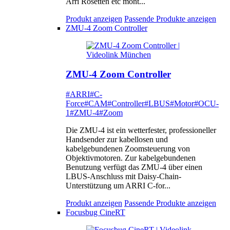
Arri Rosetten etc mont...
Produkt anzeigen
Passende Produkte anzeigen
ZMU-4 Zoom Controller
ZMU-4 Zoom Controller
#ARRI
#C-
Force
#CAM
#Controller
#LBUS
#Motor
#OCU-
1
#ZMU-4
#Zoom
Die ZMU-4 ist ein wetterfester, professioneller
Handsender zur kabellosen und
kabelgebundenen Zoomsteuerung von
Objektivmotoren. Zur kabelgebundenen
Benutzung verfügt das ZMU-4 über einen
LBUS-Anschluss mit Daisy-Chain-
Unterstützung um ARRI C-for...
Produkt anzeigen
Passende Produkte anzeigen
Focusbug CineRT