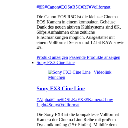
#8K
#Canon
#EOS
#R5C
#RF
#Vollformat
Die Canon EOS R5C ist die kleinste Cinema
EOS Kamera in einem kompakten Gehäuse.
Dank des neuen aktiven Kühlsystems sind 8K,
60fps Aufnahmen ohne zeitliche
Einschränkungen möglich. Ausgestattet mit
einem Vollformat Sensor und 12-bit RAW sowie
45...
Produkt anzeigen
Passende Produkte anzeigen
Sony FX3 Cine Line
Sony FX3 Cine Line
#Alpha
#Cine
#DSLR
#FX3
#Kamera
#Low
Light
#Sony
#Vollformat
Die Sony FX3 ist die kompakteste Vollformat
Kamera der Cinema Line Reihe mit großem
Dynamikumfang (15+ Stufen). Mithilfe dem