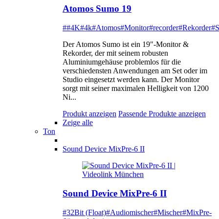
Atomos Sumo 19
##4K
#4k
#Atomos
#Monitor
#recorder
#Rekorder
#
Der Atomos Sumo ist ein 19"-Monitor &
Rekorder, der mit seinem robusten
Aluminiumgehäuse problemlos für die
verschiedensten Anwendungen am Set oder im
Studio eingesetzt werden kann. Der Monitor
sorgt mit seiner maximalen Helligkeit von 1200
Ni...
Produkt anzeigen
Passende Produkte anzeigen
Zeige alle
Ton
Sound Device MixPre-6 II
Sound Device MixPre-6 II
#32Bit (Float)
#Audiomischer
#Mischer
#MixPre-