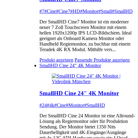
#7
#Cine
#Cine7
#HD
#Monitor
#Small
#SmallHD
Der SmallHD Cine7 Monitor ist ein moderner
neuer 7 Zoll Touchscreen Monitor mit einem
hellen 1920x1200p IPS LCD-Bildschirm. Ideal
geeignet als Onboard Kamera Monitor oder
Handheld Regiemonitor, zu buchbar mit einem
Teradek 4K RX Modul. Mithilfe vers...
Produkt anzeigen
Passende Produkte anzeigen
SmallHD Cine 24″ 4K Monitor
SmallHD Cine 24″ 4K Monitor
#24
#4k
#Cine
#Monitor
#SmallHD
Der SmallHD Cine 24 Monitor ist eine Allround-
Lösung als Regiemonitor oder für Produktion
Sendung. Der Monitor bietet 1350 Nits
Dauerhelligkeit und 4K-Eingänge/Ausgänge
mit 4x 12G-SDI-Hardware sowie ein 4 Quad-