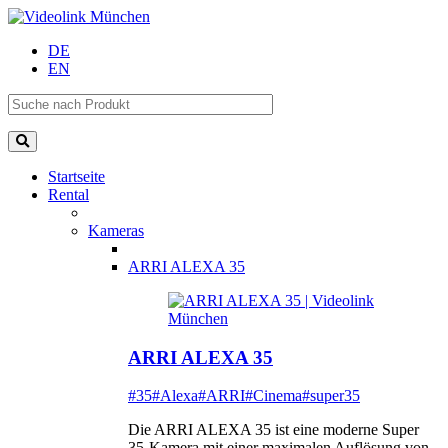
DE
EN
Startseite
Rental
Kameras
ARRI ALEXA 35
ARRI ALEXA 35
#35
#Alexa
#ARRI
#Cinema
#super35
Die ARRI ALEXA 35 ist eine moderne Super
35-Kamera mit einer maximalen Auflösung von