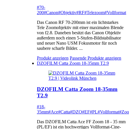
#70-
200
#Canon
#Objektiv
#RF
#Telezoom
#Vollformat
Das Canon RF 70-200mm ist ein lichtstarkes
Tele Zoomobjektiv mit einer maximalen Blende
von f2.8. Daneben besitzt das Canon Objektiv
außerdem noch einen 5-Stufen-Bildstabilisator
und neuer Nano USM Fokusmotor für noch
saubere scharfe Bilder. ...
Produkt anzeigen
Passende Produkte anzeigen
DZOFILM Catta Zoom 18-35mm T2.9
DZOFILM Catta Zoom 18-35mm
T2.9
#18-
35mm
#Ace
#Catta
#DZO
#EF
#PL
#Vollformat
#Zo
Das DZOFILM Catta Ace FF Zoom 18 - 35 mm
(PL/EF) ist ein hochwertiges Vollformat-Cine-