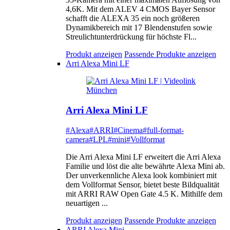
4,6K. Mit dem ALEV 4 CMOS Bayer Sensor
schafft die ALEXA 35 ein noch größeren
Dynamikbereich mit 17 Blendenstufen sowie
Streulichtunterdrückung für höchste Fl...
Produkt anzeigen
Passende Produkte anzeigen
Arri Alexa Mini LF
Arri Alexa Mini LF
#Alexa
#ARRI
#Cinema
#full-format-
camera
#LPL
#mini
#Vollformat
Die Arri Alexa Mini LF erweitert die Arri Alexa
Familie und löst die alte bewährte Alexa Mini ab.
Der unverkennliche Alexa look kombiniert mit
dem Vollformat Sensor, bietet beste Bildqualität
mit ARRI RAW Open Gate 4.5 K. Mithilfe dem
neuartigen ...
Produkt anzeigen
Passende Produkte anzeigen
ARRI Alexa Mini