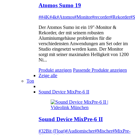
Atomos Sumo 19
##4K
#4k
#Atomos
#Monitor
#recorder
#Rekorder
#
Der Atomos Sumo ist ein 19"-Monitor &
Rekorder, der mit seinem robusten
Aluminiumgehäuse problemlos für die
verschiedensten Anwendungen am Set oder im
Studio eingesetzt werden kann. Der Monitor
sorgt mit seiner maximalen Helligkeit von 1200
Ni...
Produkt anzeigen
Passende Produkte anzeigen
Zeige alle
Ton
Sound Device MixPre-6 II
Sound Device MixPre-6 II
#32Bit (Float)
#Audiomischer
#Mischer
#MixPre-