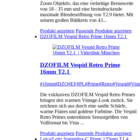
Zoom Objektiv, das eine vielseitige Brennweite
von 18 - 35 mm und eine beeindruckende
maximale Blendenöffnung von T2.9 bietet. Mit
seinem großen Bildkreis von 43...
Produkt anzeigen
Passende Produkte anzeigen
DZOFILM Vespid Retro Prime 16mm T2.1
DZOFILM Vespid Retro Prime
16mm T2.1
#16mm
#DZO
#EF
#PL
#Prime
#Retro
#Vespid
#Vint
Die exklusiven DZOFILM Vespid Retro Primes
bringen den warmen Vintage-Look zurück. Sie
zeichnen sich aus durch eine sanfte Schärfe,
warme Flaires und goldene Farbtöne. Die Vespid
Retro Primes unterstützen Sensorgrößen von
Vollformat bis Vista ...
Produkt anzeigen
Passende Produkte anzeigen
Leica/Leitz Summilux-C Prime 135mm T1.4