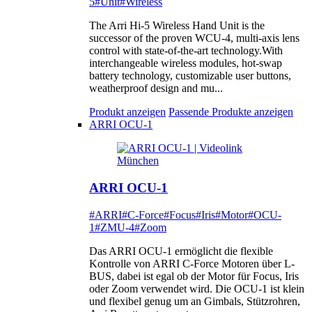
5
#Unit
#Wireless
The Arri Hi-5 Wireless Hand Unit is the
successor of the proven WCU-4, multi-axis lens
control with state-of-the-art technology.With
interchangeable wireless modules, hot-swap
battery technology, customizable user buttons,
weatherproof design and mu...
Produkt anzeigen
Passende Produkte anzeigen
ARRI OCU-1
ARRI OCU-1
#ARRI
#C-Force
#Focus
#Iris
#Motor
#OCU-
1
#ZMU-4
#Zoom
Das ARRI OCU-1 ermöglicht die flexible
Kontrolle von ARRI C-Force Motoren über L-
BUS, dabei ist egal ob der Motor für Focus, Iris
oder Zoom verwendet wird. Die OCU-1 ist klein
und flexibel genug um an Gimbals, Stützrohren,