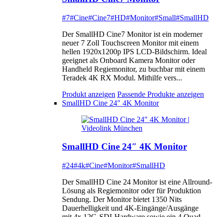
#7
#Cine
#Cine7
#HD
#Monitor
#Small
#SmallHD
Der SmallHD Cine7 Monitor ist ein moderner
neuer 7 Zoll Touchscreen Monitor mit einem
hellen 1920x1200p IPS LCD-Bildschirm. Ideal
geeignet als Onboard Kamera Monitor oder
Handheld Regiemonitor, zu buchbar mit einem
Teradek 4K RX Modul. Mithilfe vers...
Produkt anzeigen
Passende Produkte anzeigen
SmallHD Cine 24″ 4K Monitor
SmallHD Cine 24″ 4K Monitor
#24
#4k
#Cine
#Monitor
#SmallHD
Der SmallHD Cine 24 Monitor ist eine Allround-
Lösung als Regiemonitor oder für Produktion
Sendung. Der Monitor bietet 1350 Nits
Dauerhelligkeit und 4K-Eingänge/Ausgänge
mit 4x 12G-SDI-Hardware sowie ein 4 Quad-