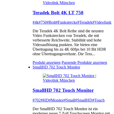
Teradek Bolt 4K LT 750
#4k
#750
#Bolt
#Funkstrecke
#Teradek
#Videofunk
Die Teradek 4K Bolt Reihe sind die neusten
Video Funkstrecken von Teradek, die mit
verbesserte Reichweite, Stabilität und hohe
Videoauflösung punkten. Sie bieten eine
Übertragung bis zu 4K 60fps bei 10 Bit HDR
ohne Übertragungsverluste. Die Tera...
Produkt anzeigen
Passende Produkte anzeigen
SmallHD 702 Touch Monitor
SmallHD 702 Touch Monitor
#702
#HD
#Monitor
#Small
#SmallHD
#Touch
Der SmallHD 702 Touch Monitor ist ein
moderner neuer 7 Zoll Touchscreen Monitor mit