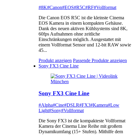
#8K
#Canon
#EOS
#R5C
#RF
#Vollformat
Die Canon EOS R5C ist die kleinste Cinema
EOS Kamera in einem kompakten Gehäuse.
Dank des neuen aktiven Kühlsystems sind 8K,
60fps Aufnahmen ohne zeitliche
Einschränkungen möglich. Ausgestattet mit
einem Vollformat Sensor und 12-bit RAW sowie
45...
Produkt anzeigen
Passende Produkte anzeigen
Sony FX3 Cine Line
Sony FX3 Cine Line
#Alpha
#Cine
#DSLR
#FX3
#Kamera
#Low
Light
#Sony
#Vollformat
Die Sony FX3 ist die kompakteste Vollformat
Kamera der Cinema Line Reihe mit großem
Dynamikumfang (15+ Stufen). Mithilfe dem