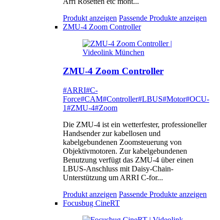
Arri Rosetten etc mont...
Produkt anzeigen
Passende Produkte anzeigen
ZMU-4 Zoom Controller
ZMU-4 Zoom Controller
#ARRI
#C-
Force
#CAM
#Controller
#LBUS
#Motor
#OCU-
1
#ZMU-4
#Zoom
Die ZMU-4 ist ein wetterfester, professioneller
Handsender zur kabellosen und
kabelgebundenen Zoomsteuerung von
Objektivmotoren. Zur kabelgebundenen
Benutzung verfügt das ZMU-4 über einen
LBUS-Anschluss mit Daisy-Chain-
Unterstützung um ARRI C-for...
Produkt anzeigen
Passende Produkte anzeigen
Focusbug CineRT