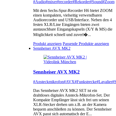
#Audio
#mixer
#recorder
#Rekorder
#Sound
#Zoom
Mit dem Sechs-Spur-Recorder H6 bietet ZOOM
einen kompakten, vielseitig verwendbaren
Audiorecorder und USB/Interface. Neben den 4
festen XLR/Line Eingängen bieten zwei
austauschbare Eingangskapseln (X/Y & MS) die
Möglichkeit schnell und zuverl�...
Produkt anzeigen
Passende Produkte anzeigen
Sennheiser AVX MK2
Sennheiser AVX MK2
#Ansteckmikrofon
#AVX
#Funkstrecke
#Lavalier
#S
Das Sennheiser AVX MK2 SET ist ein
drahtloses digitales Ansteck-Mikrofon-Set. Der
Kompakte Empfänger lässt sich frei um seinen
XLR-Stecker drehen um z.B. an der Kamera
bequem anschließen zu können. Der Sennheiser
AVX passt sich automatisch der E...