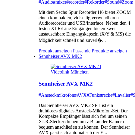
#Audio
#mixer
#recorder
#Rekorder
#Sound
#Zoom
Mit dem Sechs-Spur-Recorder H6 bietet ZOOM
einen kompakten, vielseitig verwendbaren
Audiorecorder und USB/Interface. Neben den 4
festen XLR/Line Eingängen bieten zwei
austauschbare Eingangskapseln (X/Y & MS) die
Möglichkeit schnell und zuverl�...
Produkt anzeigen
Passende Produkte anzeigen
Sennheiser AVX MK2
Sennheiser AVX MK2
#Ansteckmikrofon
#AVX
#Funkstrecke
#Lavalier
#S
Das Sennheiser AVX MK2 SET ist ein
drahtloses digitales Ansteck-Mikrofon-Set. Der
Kompakte Empfänger lässt sich frei um seinen
XLR-Stecker drehen um z.B. an der Kamera
bequem anschließen zu können. Der Sennheiser
AVX passt sich automatisch der E...