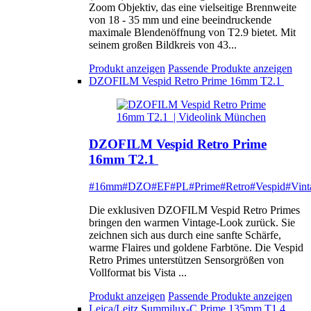
Zoom Objektiv, das eine vielseitige Brennweite
von 18 - 35 mm und eine beeindruckende
maximale Blendenöffnung von T2.9 bietet. Mit
seinem großen Bildkreis von 43...
Produkt anzeigen
Passende Produkte anzeigen
DZOFILM Vespid Retro Prime 16mm T2.1
DZOFILM Vespid Retro Prime
16mm T2.1
#16mm
#DZO
#EF
#PL
#Prime
#Retro
#Vespid
#Vint
Die exklusiven DZOFILM Vespid Retro Primes
bringen den warmen Vintage-Look zurück. Sie
zeichnen sich aus durch eine sanfte Schärfe,
warme Flaires und goldene Farbtöne. Die Vespid
Retro Primes unterstützen Sensorgrößen von
Vollformat bis Vista ...
Produkt anzeigen
Passende Produkte anzeigen
Leica/Leitz Summilux-C Prime 135mm T1.4