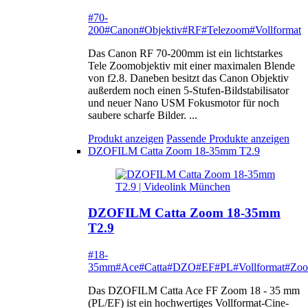
#70-
200
#Canon
#Objektiv
#RF
#Telezoom
#Vollformat
Das Canon RF 70-200mm ist ein lichtstarkes
Tele Zoomobjektiv mit einer maximalen Blende
von f2.8. Daneben besitzt das Canon Objektiv
außerdem noch einen 5-Stufen-Bildstabilisator
und neuer Nano USM Fokusmotor für noch
saubere scharfe Bilder. ...
Produkt anzeigen
Passende Produkte anzeigen
DZOFILM Catta Zoom 18-35mm T2.9
DZOFILM Catta Zoom 18-35mm
T2.9
#18-
35mm
#Ace
#Catta
#DZO
#EF
#PL
#Vollformat
#Zo
Das DZOFILM Catta Ace FF Zoom 18 - 35 mm
(PL/EF) ist ein hochwertiges Vollformat-Cine-