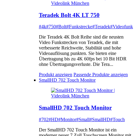
Teradek Bolt 4K LT 750
#4k
#750
#Bolt
#Funkstrecke
#Teradek
#Videofunk
Die Teradek 4K Bolt Reihe sind die neusten
Video Funkstrecken von Teradek, die mit
verbesserte Reichweite, Stabilität und hohe
Videoauflösung punkten. Sie bieten eine
Übertragung bis zu 4K 60fps bei 10 Bit HDR
ohne Übertragungsverluste. Die Tera...
Produkt anzeigen
Passende Produkte anzeigen
SmallHD 702 Touch Monitor
SmallHD 702 Touch Monitor
#702
#HD
#Monitor
#Small
#SmallHD
#Touch
Der SmallHD 702 Touch Monitor ist ein
moderner neuer 7 Zoll Touchscreen Monitor mit