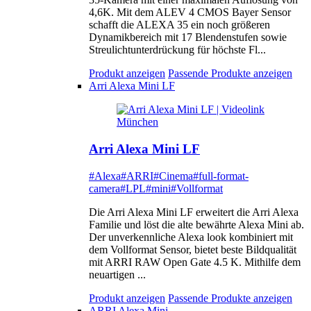
4,6K. Mit dem ALEV 4 CMOS Bayer Sensor
schafft die ALEXA 35 ein noch größeren
Dynamikbereich mit 17 Blendenstufen sowie
Streulichtunterdrückung für höchste Fl...
Produkt anzeigen
Passende Produkte anzeigen
Arri Alexa Mini LF
Arri Alexa Mini LF
#Alexa
#ARRI
#Cinema
#full-format-
camera
#LPL
#mini
#Vollformat
Die Arri Alexa Mini LF erweitert die Arri Alexa
Familie und löst die alte bewährte Alexa Mini ab.
Der unverkennliche Alexa look kombiniert mit
dem Vollformat Sensor, bietet beste Bildqualität
mit ARRI RAW Open Gate 4.5 K. Mithilfe dem
neuartigen ...
Produkt anzeigen
Passende Produkte anzeigen
ARRI Alexa Mini