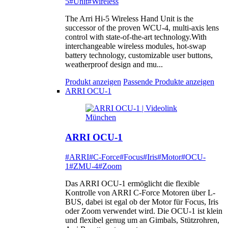
5
#Unit
#Wireless
The Arri Hi-5 Wireless Hand Unit is the
successor of the proven WCU-4, multi-axis lens
control with state-of-the-art technology.With
interchangeable wireless modules, hot-swap
battery technology, customizable user buttons,
weatherproof design and mu...
Produkt anzeigen
Passende Produkte anzeigen
ARRI OCU-1
ARRI OCU-1
#ARRI
#C-Force
#Focus
#Iris
#Motor
#OCU-
1
#ZMU-4
#Zoom
Das ARRI OCU-1 ermöglicht die flexible
Kontrolle von ARRI C-Force Motoren über L-
BUS, dabei ist egal ob der Motor für Focus, Iris
oder Zoom verwendet wird. Die OCU-1 ist klein
und flexibel genug um an Gimbals, Stützrohren,