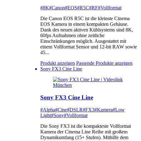
#8K
#Canon
#EOS
#R5C
#RF
#Vollformat
Die Canon EOS R5C ist die kleinste Cinema
EOS Kamera in einem kompakten Gehäuse.
Dank des neuen aktiven Kühlsystems sind 8K,
60fps Aufnahmen ohne zeitliche
Einschränkungen möglich. Ausgestattet mit
einem Vollformat Sensor und 12-bit RAW sowie
45...
Produkt anzeigen
Passende Produkte anzeigen
Sony FX3 Cine Line
Sony FX3 Cine Line
#Alpha
#Cine
#DSLR
#FX3
#Kamera
#Low
Light
#Sony
#Vollformat
Die Sony FX3 ist die kompakteste Vollformat
Kamera der Cinema Line Reihe mit großem
Dynamikumfang (15+ Stufen). Mithilfe dem