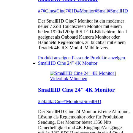
#7
#Cine
#Cine7
#HD
#Monitor
#Small
#SmallHD
Der SmallHD Cine7 Monitor ist ein moderner
neuer 7 Zoll Touchscreen Monitor mit einem
hellen 1920x1200p IPS LCD-Bildschirm. Ideal
geeignet als Onboard Kamera Monitor oder
Handheld Regiemonitor, zu buchbar mit einem
Teradek 4K RX Modul. Mithilfe vers...
Produkt anzeigen
Passende Produkte anzeigen
SmallHD Cine 24″ 4K Monitor
SmallHD Cine 24″ 4K Monitor
#24
#4k
#Cine
#Monitor
#SmallHD
Der SmallHD Cine 24 Monitor ist eine Allround-
Lösung als Regiemonitor oder für Produktion
Sendung. Der Monitor bietet 1350 Nits
Dauerhelligkeit und 4K-Eingänge/Ausgänge
mit 4x 12G-SDI-Hardware sowie ein 4 Quad-