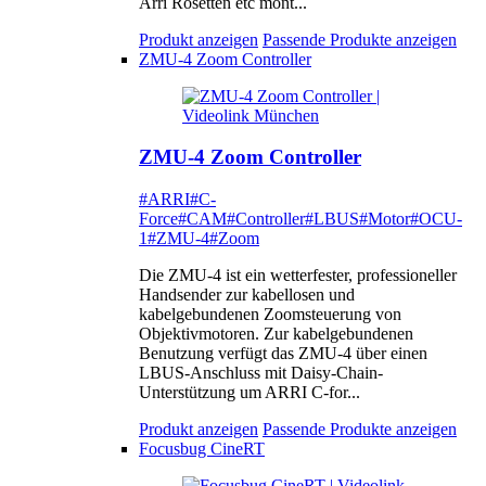
Arri Rosetten etc mont...
Produkt anzeigen
Passende Produkte anzeigen
ZMU-4 Zoom Controller
ZMU-4 Zoom Controller
#ARRI
#C-
Force
#CAM
#Controller
#LBUS
#Motor
#OCU-
1
#ZMU-4
#Zoom
Die ZMU-4 ist ein wetterfester, professioneller
Handsender zur kabellosen und
kabelgebundenen Zoomsteuerung von
Objektivmotoren. Zur kabelgebundenen
Benutzung verfügt das ZMU-4 über einen
LBUS-Anschluss mit Daisy-Chain-
Unterstützung um ARRI C-for...
Produkt anzeigen
Passende Produkte anzeigen
Focusbug CineRT