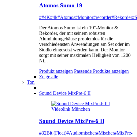
Atomos Sumo 19
##4K
#4k
#Atomos
#Monitor
#recorder
#Rekorder
#
Der Atomos Sumo ist ein 19"-Monitor &
Rekorder, der mit seinem robusten
Aluminiumgehäuse problemlos für die
verschiedensten Anwendungen am Set oder im
Studio eingesetzt werden kann. Der Monitor
sorgt mit seiner maximalen Helligkeit von 1200
Ni...
Produkt anzeigen
Passende Produkte anzeigen
Zeige alle
Ton
Sound Device MixPre-6 II
Sound Device MixPre-6 II
#32Bit (Float)
#Audiomischer
#Mischer
#MixPre-