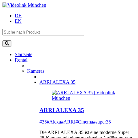
DE
EN
Startseite
Rental
Kameras
ARRI ALEXA 35
ARRI ALEXA 35
#35
#Alexa
#ARRI
#Cinema
#super35
Die ARRI ALEXA 35 ist eine moderne Super
35-Kamera mit einer maximalen Auflösung von