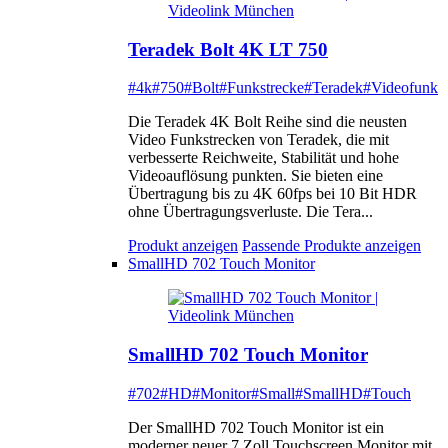
Teradek Bolt 4K LT 750
#4k
#750
#Bolt
#Funkstrecke
#Teradek
#Videofunk
Die Teradek 4K Bolt Reihe sind die neusten
Video Funkstrecken von Teradek, die mit
verbesserte Reichweite, Stabilität und hohe
Videoauflösung punkten. Sie bieten eine
Übertragung bis zu 4K 60fps bei 10 Bit HDR
ohne Übertragungsverluste. Die Tera...
Produkt anzeigen
Passende Produkte anzeigen
SmallHD 702 Touch Monitor
SmallHD 702 Touch Monitor
#702
#HD
#Monitor
#Small
#SmallHD
#Touch
Der SmallHD 702 Touch Monitor ist ein
moderner neuer 7 Zoll Touchscreen Monitor mit