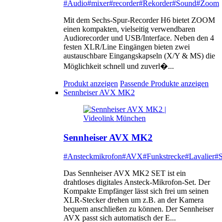
#Audio
#mixer
#recorder
#Rekorder
#Sound
#Zoom
Mit dem Sechs-Spur-Recorder H6 bietet ZOOM
einen kompakten, vielseitig verwendbaren
Audiorecorder und USB/Interface. Neben den 4
festen XLR/Line Eingängen bieten zwei
austauschbare Eingangskapseln (X/Y & MS) die
Möglichkeit schnell und zuverl�...
Produkt anzeigen
Passende Produkte anzeigen
Sennheiser AVX MK2
Sennheiser AVX MK2
#Ansteckmikrofon
#AVX
#Funkstrecke
#Lavalier
#S
Das Sennheiser AVX MK2 SET ist ein
drahtloses digitales Ansteck-Mikrofon-Set. Der
Kompakte Empfänger lässt sich frei um seinen
XLR-Stecker drehen um z.B. an der Kamera
bequem anschließen zu können. Der Sennheiser
AVX passt sich automatisch der E...