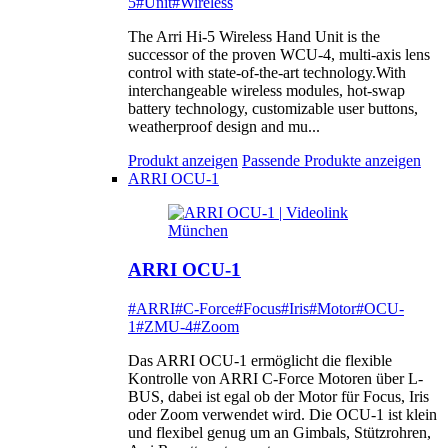
5
#Unit
#Wireless
The Arri Hi-5 Wireless Hand Unit is the
successor of the proven WCU-4, multi-axis lens
control with state-of-the-art technology.With
interchangeable wireless modules, hot-swap
battery technology, customizable user buttons,
weatherproof design and mu...
Produkt anzeigen
Passende Produkte anzeigen
ARRI OCU-1
ARRI OCU-1
#ARRI
#C-Force
#Focus
#Iris
#Motor
#OCU-
1
#ZMU-4
#Zoom
Das ARRI OCU-1 ermöglicht die flexible
Kontrolle von ARRI C-Force Motoren über L-
BUS, dabei ist egal ob der Motor für Focus, Iris
oder Zoom verwendet wird. Die OCU-1 ist klein
und flexibel genug um an Gimbals, Stützrohren,