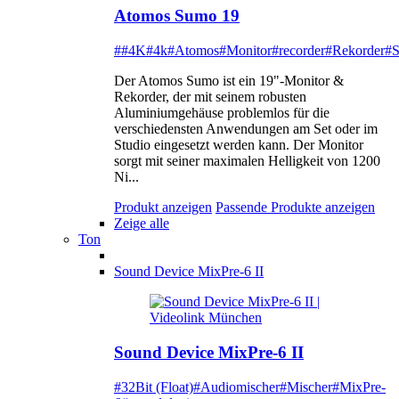
Atomos Sumo 19
##4K
#4k
#Atomos
#Monitor
#recorder
#Rekorder
#
Der Atomos Sumo ist ein 19"-Monitor &
Rekorder, der mit seinem robusten
Aluminiumgehäuse problemlos für die
verschiedensten Anwendungen am Set oder im
Studio eingesetzt werden kann. Der Monitor
sorgt mit seiner maximalen Helligkeit von 1200
Ni...
Produkt anzeigen
Passende Produkte anzeigen
Zeige alle
Ton
Sound Device MixPre-6 II
Sound Device MixPre-6 II
#32Bit (Float)
#Audiomischer
#Mischer
#MixPre-