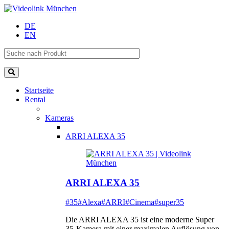
DE
EN
Startseite
Rental
Kameras
ARRI ALEXA 35
ARRI ALEXA 35
#35
#Alexa
#ARRI
#Cinema
#super35
Die ARRI ALEXA 35 ist eine moderne Super
35-Kamera mit einer maximalen Auflösung von