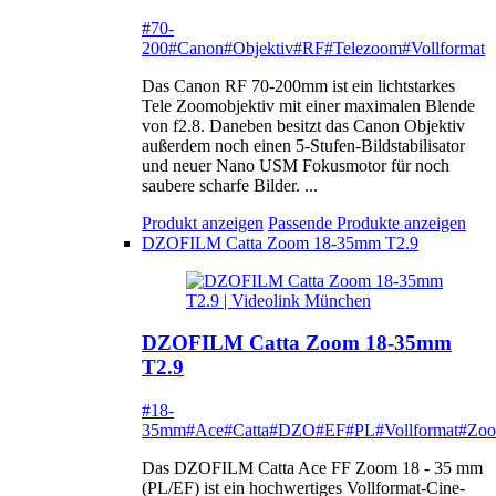
#70-
200
#Canon
#Objektiv
#RF
#Telezoom
#Vollformat
Das Canon RF 70-200mm ist ein lichtstarkes
Tele Zoomobjektiv mit einer maximalen Blende
von f2.8. Daneben besitzt das Canon Objektiv
außerdem noch einen 5-Stufen-Bildstabilisator
und neuer Nano USM Fokusmotor für noch
saubere scharfe Bilder. ...
Produkt anzeigen
Passende Produkte anzeigen
DZOFILM Catta Zoom 18-35mm T2.9
DZOFILM Catta Zoom 18-35mm
T2.9
#18-
35mm
#Ace
#Catta
#DZO
#EF
#PL
#Vollformat
#Zo
Das DZOFILM Catta Ace FF Zoom 18 - 35 mm
(PL/EF) ist ein hochwertiges Vollformat-Cine-