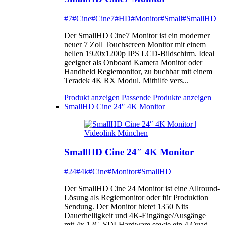
#7
#Cine
#Cine7
#HD
#Monitor
#Small
#SmallHD
Der SmallHD Cine7 Monitor ist ein moderner
neuer 7 Zoll Touchscreen Monitor mit einem
hellen 1920x1200p IPS LCD-Bildschirm. Ideal
geeignet als Onboard Kamera Monitor oder
Handheld Regiemonitor, zu buchbar mit einem
Teradek 4K RX Modul. Mithilfe vers...
Produkt anzeigen
Passende Produkte anzeigen
SmallHD Cine 24″ 4K Monitor
SmallHD Cine 24″ 4K Monitor
#24
#4k
#Cine
#Monitor
#SmallHD
Der SmallHD Cine 24 Monitor ist eine Allround-
Lösung als Regiemonitor oder für Produktion
Sendung. Der Monitor bietet 1350 Nits
Dauerhelligkeit und 4K-Eingänge/Ausgänge
mit 4x 12G-SDI-Hardware sowie ein 4 Quad-