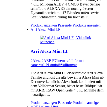
4,6K. Mit dem ALEV 4 CMOS Bayer Sensor
schafft die ALEXA 35 ein noch größeren
Dynamikbereich mit 17 Blendenstufen sowie
Streulichtunterdrückung für höchste Fl...
Produkt anzeigen
Passende Produkte anzeigen
Arri Alexa Mini LF
Arri Alexa Mini LF
#Alexa
#ARRI
#Cinema
#full-format-
camera
#LPL
#mini
#Vollformat
Die Arri Alexa Mini LF erweitert die Arri Alexa
Familie und löst die alte bewährte Alexa Mini ab.
Der unverkennliche Alexa look kombiniert mit
dem Vollformat Sensor, bietet beste Bildqualität
mit ARRI RAW Open Gate 4.5 K. Mithilfe dem
neuartigen ...
Produkt anzeigen
Passende Produkte anzeigen
ARRI Alexa Mini