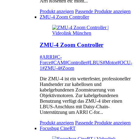
Arri Rosetten etc mont...
Produkt anzeigen
Passende Produkte anzeigen
ZMU-4 Zoom Controller
ZMU-4 Zoom Controller
#ARRI
#C-
Force
#CAM
#Controller
#LBUS
#Motor
#OCU-
1
#ZMU-4
#Zoom
Die ZMU-4 ist ein wetterfester, professioneller
Handsender zur kabellosen und
kabelgebundenen Zoomsteuerung von
Objektivmotoren. Zur kabelgebundenen
Benutzung verfügt das ZMU-4 über einen
LBUS-Anschluss mit Daisy-Chain-
Unterstützung um ARRI C-for...
Produkt anzeigen
Passende Produkte anzeigen
Focusbug CineRT