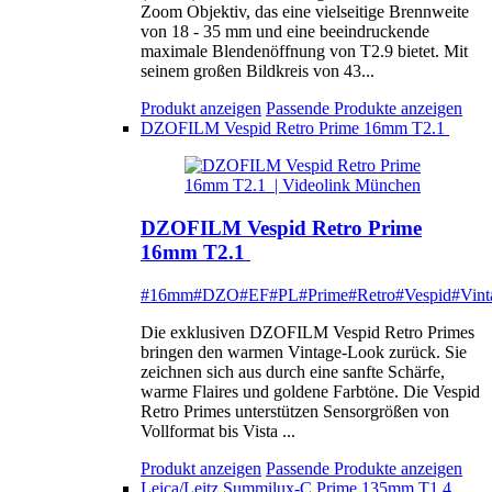
Zoom Objektiv, das eine vielseitige Brennweite
von 18 - 35 mm und eine beeindruckende
maximale Blendenöffnung von T2.9 bietet. Mit
seinem großen Bildkreis von 43...
Produkt anzeigen
Passende Produkte anzeigen
DZOFILM Vespid Retro Prime 16mm T2.1
DZOFILM Vespid Retro Prime
16mm T2.1
#16mm
#DZO
#EF
#PL
#Prime
#Retro
#Vespid
#Vint
Die exklusiven DZOFILM Vespid Retro Primes
bringen den warmen Vintage-Look zurück. Sie
zeichnen sich aus durch eine sanfte Schärfe,
warme Flaires und goldene Farbtöne. Die Vespid
Retro Primes unterstützen Sensorgrößen von
Vollformat bis Vista ...
Produkt anzeigen
Passende Produkte anzeigen
Leica/Leitz Summilux-C Prime 135mm T1.4