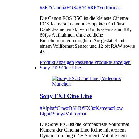
#8K
#Canon
#EOS
#R5C
#RF
#Vollformat
Die Canon EOS R5C ist die kleinste Cinema
EOS Kamera in einem kompakten Gehäuse.
Dank des neuen aktiven Kühlsystems sind 8K,
60fps Aufnahmen ohne zeitliche
Einschränkungen möglich. Ausgestattet mit
einem Vollformat Sensor und 12-bit RAW sowie
45...
Produkt anzeigen
Passende Produkte anzeigen
Sony FX3 Cine Line
Sony FX3 Cine Line
#Alpha
#Cine
#DSLR
#FX3
#Kamera
#Low
Light
#Sony
#Vollformat
Die Sony FX3 ist die kompakteste Vollformat
Kamera der Cinema Line Reihe mit großem
Dynamikumfang (15+ Stufen). Mithilfe dem