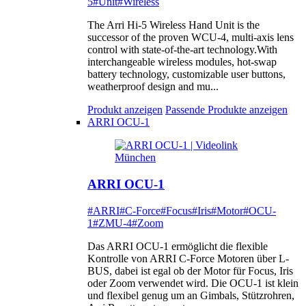
5
#Unit
#Wireless
The Arri Hi-5 Wireless Hand Unit is the
successor of the proven WCU-4, multi-axis lens
control with state-of-the-art technology.With
interchangeable wireless modules, hot-swap
battery technology, customizable user buttons,
weatherproof design and mu...
Produkt anzeigen
Passende Produkte anzeigen
ARRI OCU-1
ARRI OCU-1
#ARRI
#C-Force
#Focus
#Iris
#Motor
#OCU-
1
#ZMU-4
#Zoom
Das ARRI OCU-1 ermöglicht die flexible
Kontrolle von ARRI C-Force Motoren über L-
BUS, dabei ist egal ob der Motor für Focus, Iris
oder Zoom verwendet wird. Die OCU-1 ist klein
und flexibel genug um an Gimbals, Stützrohren,