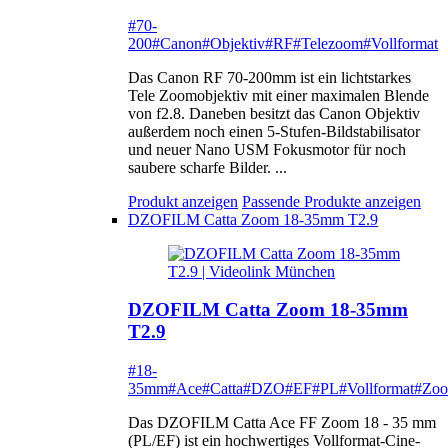
#70-
200
#Canon
#Objektiv
#RF
#Telezoom
#Vollformat
Das Canon RF 70-200mm ist ein lichtstarkes
Tele Zoomobjektiv mit einer maximalen Blende
von f2.8. Daneben besitzt das Canon Objektiv
außerdem noch einen 5-Stufen-Bildstabilisator
und neuer Nano USM Fokusmotor für noch
saubere scharfe Bilder. ...
Produkt anzeigen
Passende Produkte anzeigen
DZOFILM Catta Zoom 18-35mm T2.9
DZOFILM Catta Zoom 18-35mm
T2.9
#18-
35mm
#Ace
#Catta
#DZO
#EF
#PL
#Vollformat
#Zo
Das DZOFILM Catta Ace FF Zoom 18 - 35 mm
(PL/EF) ist ein hochwertiges Vollformat-Cine-