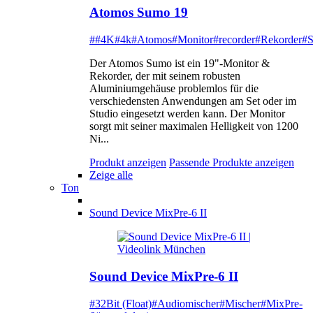
Atomos Sumo 19
##4K
#4k
#Atomos
#Monitor
#recorder
#Rekorder
#
Der Atomos Sumo ist ein 19"-Monitor &
Rekorder, der mit seinem robusten
Aluminiumgehäuse problemlos für die
verschiedensten Anwendungen am Set oder im
Studio eingesetzt werden kann. Der Monitor
sorgt mit seiner maximalen Helligkeit von 1200
Ni...
Produkt anzeigen
Passende Produkte anzeigen
Zeige alle
Ton
Sound Device MixPre-6 II
Sound Device MixPre-6 II
#32Bit (Float)
#Audiomischer
#Mischer
#MixPre-