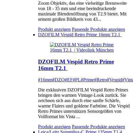
Zoom Objektiv, das eine vielseitige Brennweite
von 18 - 35 mm und eine beeindruckende
maximale Blendenöffnung von T2.9 bietet. Mit
seinem großen Bildkreis von 43...
Produkt anzeigen
Passende Produkte anzeigen
DZOFILM Vespid Retro Prime 16mm T2.1
DZOFILM Vespid Retro Prime
16mm T2.1
#16mm
#DZO
#EF
#PL
#Prime
#Retro
#Vespid
#Vint
Die exklusiven DZOFILM Vespid Retro Primes
bringen den warmen Vintage-Look zurück. Sie
zeichnen sich aus durch eine sanfte Schärfe,
warme Flaires und goldene Farbtöne. Die Vespid
Retro Primes unterstützen Sensorgrößen von
Vollformat bis Vista ...
Produkt anzeigen
Passende Produkte anzeigen
Leica/Leitz Summilux-C Prime 135mm T1.4