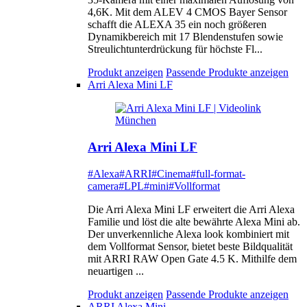
4,6K. Mit dem ALEV 4 CMOS Bayer Sensor
schafft die ALEXA 35 ein noch größeren
Dynamikbereich mit 17 Blendenstufen sowie
Streulichtunterdrückung für höchste Fl...
Produkt anzeigen
Passende Produkte anzeigen
Arri Alexa Mini LF
Arri Alexa Mini LF
#Alexa
#ARRI
#Cinema
#full-format-
camera
#LPL
#mini
#Vollformat
Die Arri Alexa Mini LF erweitert die Arri Alexa
Familie und löst die alte bewährte Alexa Mini ab.
Der unverkennliche Alexa look kombiniert mit
dem Vollformat Sensor, bietet beste Bildqualität
mit ARRI RAW Open Gate 4.5 K. Mithilfe dem
neuartigen ...
Produkt anzeigen
Passende Produkte anzeigen
ARRI Alexa Mini