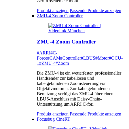
Arri Rosetten etc mont...
Produkt anzeigen
Passende Produkte anzeigen
ZMU-4 Zoom Controller
ZMU-4 Zoom Controller
#ARRI
#C-
Force
#CAM
#Controller
#LBUS
#Motor
#OCU-
1
#ZMU-4
#Zoom
Die ZMU-4 ist ein wetterfester, professioneller
Handsender zur kabellosen und
kabelgebundenen Zoomsteuerung von
Objektivmotoren. Zur kabelgebundenen
Benutzung verfügt das ZMU-4 über einen
LBUS-Anschluss mit Daisy-Chain-
Unterstützung um ARRI C-for...
Produkt anzeigen
Passende Produkte anzeigen
Focusbug CineRT