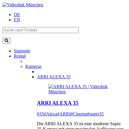
DE
EN
Startseite
Rental
Kameras
ARRI ALEXA 35
ARRI ALEXA 35
#35
#Alexa
#ARRI
#Cinema
#super35
Die ARRI ALEXA 35 ist eine moderne Super
35-Kamera mit einer maximalen Auflösung von