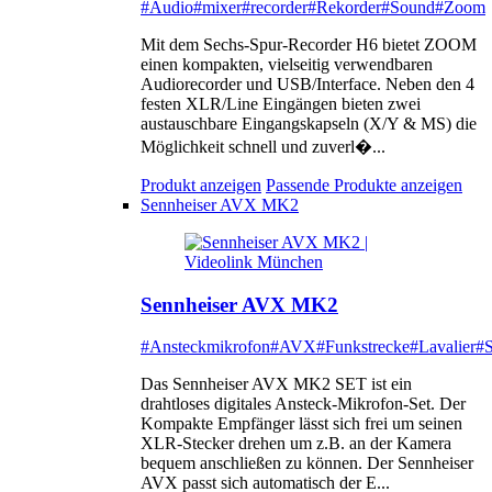
#Audio
#mixer
#recorder
#Rekorder
#Sound
#Zoom
Mit dem Sechs-Spur-Recorder H6 bietet ZOOM
einen kompakten, vielseitig verwendbaren
Audiorecorder und USB/Interface. Neben den 4
festen XLR/Line Eingängen bieten zwei
austauschbare Eingangskapseln (X/Y & MS) die
Möglichkeit schnell und zuverl�...
Produkt anzeigen
Passende Produkte anzeigen
Sennheiser AVX MK2
Sennheiser AVX MK2
#Ansteckmikrofon
#AVX
#Funkstrecke
#Lavalier
#S
Das Sennheiser AVX MK2 SET ist ein
drahtloses digitales Ansteck-Mikrofon-Set. Der
Kompakte Empfänger lässt sich frei um seinen
XLR-Stecker drehen um z.B. an der Kamera
bequem anschließen zu können. Der Sennheiser
AVX passt sich automatisch der E...