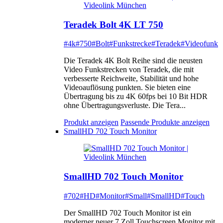
Teradek Bolt 4K LT 750
#4k
#750
#Bolt
#Funkstrecke
#Teradek
#Videofunk
Die Teradek 4K Bolt Reihe sind die neusten
Video Funkstrecken von Teradek, die mit
verbesserte Reichweite, Stabilität und hohe
Videoauflösung punkten. Sie bieten eine
Übertragung bis zu 4K 60fps bei 10 Bit HDR
ohne Übertragungsverluste. Die Tera...
Produkt anzeigen
Passende Produkte anzeigen
SmallHD 702 Touch Monitor
SmallHD 702 Touch Monitor
#702
#HD
#Monitor
#Small
#SmallHD
#Touch
Der SmallHD 702 Touch Monitor ist ein
moderner neuer 7 Zoll Touchscreen Monitor mit