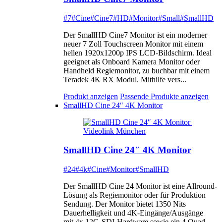
#7
#Cine
#Cine7
#HD
#Monitor
#Small
#SmallHD
Der SmallHD Cine7 Monitor ist ein moderner
neuer 7 Zoll Touchscreen Monitor mit einem
hellen 1920x1200p IPS LCD-Bildschirm. Ideal
geeignet als Onboard Kamera Monitor oder
Handheld Regiemonitor, zu buchbar mit einem
Teradek 4K RX Modul. Mithilfe vers...
Produkt anzeigen
Passende Produkte anzeigen
SmallHD Cine 24″ 4K Monitor
SmallHD Cine 24″ 4K Monitor
#24
#4k
#Cine
#Monitor
#SmallHD
Der SmallHD Cine 24 Monitor ist eine Allround-
Lösung als Regiemonitor oder für Produktion
Sendung. Der Monitor bietet 1350 Nits
Dauerhelligkeit und 4K-Eingänge/Ausgänge
mit 4x 12G-SDI-Hardware sowie ein 4 Quad-