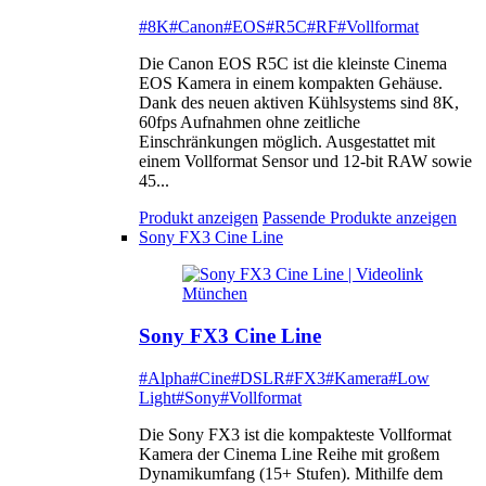
#8K
#Canon
#EOS
#R5C
#RF
#Vollformat
Die Canon EOS R5C ist die kleinste Cinema
EOS Kamera in einem kompakten Gehäuse.
Dank des neuen aktiven Kühlsystems sind 8K,
60fps Aufnahmen ohne zeitliche
Einschränkungen möglich. Ausgestattet mit
einem Vollformat Sensor und 12-bit RAW sowie
45...
Produkt anzeigen
Passende Produkte anzeigen
Sony FX3 Cine Line
Sony FX3 Cine Line
#Alpha
#Cine
#DSLR
#FX3
#Kamera
#Low
Light
#Sony
#Vollformat
Die Sony FX3 ist die kompakteste Vollformat
Kamera der Cinema Line Reihe mit großem
Dynamikumfang (15+ Stufen). Mithilfe dem