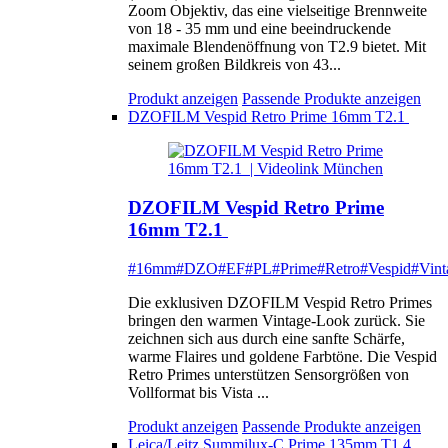
Zoom Objektiv, das eine vielseitige Brennweite
von 18 - 35 mm und eine beeindruckende
maximale Blendenöffnung von T2.9 bietet. Mit
seinem großen Bildkreis von 43...
Produkt anzeigen
Passende Produkte anzeigen
DZOFILM Vespid Retro Prime 16mm T2.1
DZOFILM Vespid Retro Prime
16mm T2.1
#16mm
#DZO
#EF
#PL
#Prime
#Retro
#Vespid
#Vint
Die exklusiven DZOFILM Vespid Retro Primes
bringen den warmen Vintage-Look zurück. Sie
zeichnen sich aus durch eine sanfte Schärfe,
warme Flaires und goldene Farbtöne. Die Vespid
Retro Primes unterstützen Sensorgrößen von
Vollformat bis Vista ...
Produkt anzeigen
Passende Produkte anzeigen
Leica/Leitz Summilux-C Prime 135mm T1.4