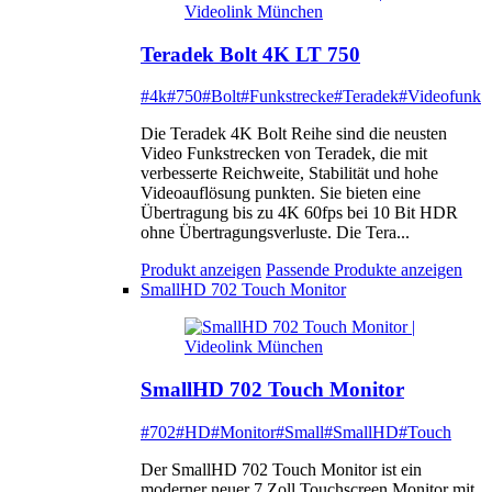
Teradek Bolt 4K LT 750
#4k
#750
#Bolt
#Funkstrecke
#Teradek
#Videofunk
Die Teradek 4K Bolt Reihe sind die neusten
Video Funkstrecken von Teradek, die mit
verbesserte Reichweite, Stabilität und hohe
Videoauflösung punkten. Sie bieten eine
Übertragung bis zu 4K 60fps bei 10 Bit HDR
ohne Übertragungsverluste. Die Tera...
Produkt anzeigen
Passende Produkte anzeigen
SmallHD 702 Touch Monitor
SmallHD 702 Touch Monitor
#702
#HD
#Monitor
#Small
#SmallHD
#Touch
Der SmallHD 702 Touch Monitor ist ein
moderner neuer 7 Zoll Touchscreen Monitor mit