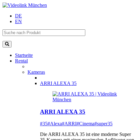
DE
EN
Startseite
Rental
Kameras
ARRI ALEXA 35
ARRI ALEXA 35
#35
#Alexa
#ARRI
#Cinema
#super35
Die ARRI ALEXA 35 ist eine moderne Super
35-Kamera mit einer maximalen Auflösung von