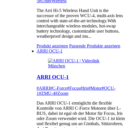
5
#Unit
#Wireless
The Arri Hi-5 Wireless Hand Unit is the
successor of the proven WCU-4, multi-axis lens
control with state-of-the-art technology.With
interchangeable wireless modules, hot-swap
battery technology, customizable user buttons,
weatherproof design and mu...
Produkt anzeigen
Passende Produkte anzeigen
ARRI OCU-1
ARRI OCU-1
#ARRI
#C-Force
#Focus
#Iris
#Motor
#OCU-
1
#ZMU-4
#Zoom
Das ARRI OCU-1 ermöglicht die flexible
Kontrolle von ARRI C-Force Motoren über L-
BUS, dabei ist egal ob der Motor für Focus, Iris
oder Zoom verwendet wird. Die OCU-1 ist klein
und flexibel genug um an Gimbals, Stützrohren,