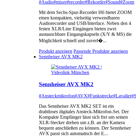
#Audio
#mixer
#recorder
#Rekorder
#Sound
#Zoom
Mit dem Sechs-Spur-Recorder H6 bietet ZOOM
einen kompakten, vielseitig verwendbaren
Audiorecorder und USB/Interface. Neben den 4
festen XLR/Line Eingängen bieten zwei
austauschbare Eingangskapseln (X/Y & MS) die
Möglichkeit schnell und zuverl�...
Produkt anzeigen
Passende Produkte anzeigen
Sennheiser AVX MK2
Sennheiser AVX MK2
#Ansteckmikrofon
#AVX
#Funkstrecke
#Lavalier
#S
Das Sennheiser AVX MK2 SET ist ein
drahtloses digitales Ansteck-Mikrofon-Set. Der
Kompakte Empfänger lässt sich frei um seinen
XLR-Stecker drehen um z.B. an der Kamera
bequem anschließen zu können. Der Sennheiser
AVX passt sich automatisch der E...