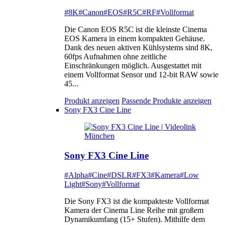
#8K
#Canon
#EOS
#R5C
#RF
#Vollformat
Die Canon EOS R5C ist die kleinste Cinema
EOS Kamera in einem kompakten Gehäuse.
Dank des neuen aktiven Kühlsystems sind 8K,
60fps Aufnahmen ohne zeitliche
Einschränkungen möglich. Ausgestattet mit
einem Vollformat Sensor und 12-bit RAW sowie
45...
Produkt anzeigen
Passende Produkte anzeigen
Sony FX3 Cine Line
Sony FX3 Cine Line
#Alpha
#Cine
#DSLR
#FX3
#Kamera
#Low
Light
#Sony
#Vollformat
Die Sony FX3 ist die kompakteste Vollformat
Kamera der Cinema Line Reihe mit großem
Dynamikumfang (15+ Stufen). Mithilfe dem