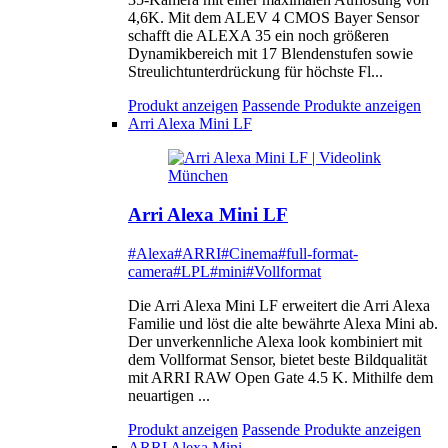
4,6K. Mit dem ALEV 4 CMOS Bayer Sensor
schafft die ALEXA 35 ein noch größeren
Dynamikbereich mit 17 Blendenstufen sowie
Streulichtunterdrückung für höchste Fl...
Produkt anzeigen
Passende Produkte anzeigen
Arri Alexa Mini LF
Arri Alexa Mini LF
#Alexa
#ARRI
#Cinema
#full-format-
camera
#LPL
#mini
#Vollformat
Die Arri Alexa Mini LF erweitert die Arri Alexa
Familie und löst die alte bewährte Alexa Mini ab.
Der unverkennliche Alexa look kombiniert mit
dem Vollformat Sensor, bietet beste Bildqualität
mit ARRI RAW Open Gate 4.5 K. Mithilfe dem
neuartigen ...
Produkt anzeigen
Passende Produkte anzeigen
ARRI Alexa Mini