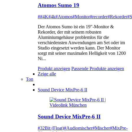
Atomos Sumo 19
##4K
#4k
#Atomos
#Monitor
#recorder
#Rekorder
#
Der Atomos Sumo ist ein 19"-Monitor &
Rekorder, der mit seinem robusten
Aluminiumgehäuse problemlos für die
verschiedensten Anwendungen am Set oder im
Studio eingesetzt werden kann. Der Monitor
sorgt mit seiner maximalen Helligkeit von 1200
Ni...
Produkt anzeigen
Passende Produkte anzeigen
Zeige alle
Ton
Sound Device MixPre-6 II
Sound Device MixPre-6 II
#32Bit (Float)
#Audiomischer
#Mischer
#MixPre-