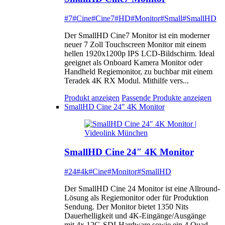
#7
#Cine
#Cine7
#HD
#Monitor
#Small
#SmallHD
Der SmallHD Cine7 Monitor ist ein moderner
neuer 7 Zoll Touchscreen Monitor mit einem
hellen 1920x1200p IPS LCD-Bildschirm. Ideal
geeignet als Onboard Kamera Monitor oder
Handheld Regiemonitor, zu buchbar mit einem
Teradek 4K RX Modul. Mithilfe vers...
Produkt anzeigen
Passende Produkte anzeigen
SmallHD Cine 24″ 4K Monitor
SmallHD Cine 24″ 4K Monitor
#24
#4k
#Cine
#Monitor
#SmallHD
Der SmallHD Cine 24 Monitor ist eine Allround-
Lösung als Regiemonitor oder für Produktion
Sendung. Der Monitor bietet 1350 Nits
Dauerhelligkeit und 4K-Eingänge/Ausgänge
mit 4x 12G-SDI-Hardware sowie ein 4 Quad-