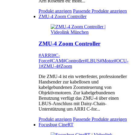
Arri Rosetten etc mont...
Produkt anzeigen
Passende Produkte anzeigen
ZMU-4 Zoom Controller
ZMU-4 Zoom Controller
#ARRI
#C-
Force
#CAM
#Controller
#LBUS
#Motor
#OCU-
1
#ZMU-4
#Zoom
Die ZMU-4 ist ein wetterfester, professioneller
Handsender zur kabellosen und
kabelgebundenen Zoomsteuerung von
Objektivmotoren. Zur kabelgebundenen
Benutzung verfügt das ZMU-4 über einen
LBUS-Anschluss mit Daisy-Chain-
Unterstützung um ARRI C-for...
Produkt anzeigen
Passende Produkte anzeigen
Focusbug CineRT