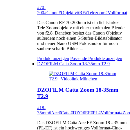
#70-
200
#Canon
#Objektiv
#RF
#Telezoom
#Vollformat
Das Canon RF 70-200mm ist ein lichtstarkes
Tele Zoomobjektiv mit einer maximalen Blende
von f2.8. Daneben besitzt das Canon Objektiv
außerdem noch einen 5-Stufen-Bildstabilisator
und neuer Nano USM Fokusmotor für noch
saubere scharfe Bilder. ...
Produkt anzeigen
Passende Produkte anzeigen
DZOFILM Catta Zoom 18-35mm T2.9
DZOFILM Catta Zoom 18-35mm
T2.9
#18-
35mm
#Ace
#Catta
#DZO
#EF
#PL
#Vollformat
#Zo
Das DZOFILM Catta Ace FF Zoom 18 - 35 mm
(PL/EF) ist ein hochwertiges Vollformat-Cine-