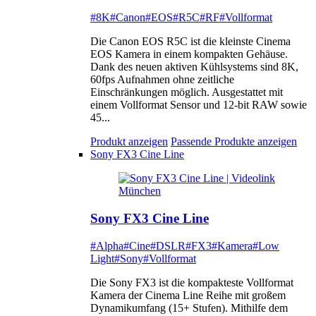
#8K
#Canon
#EOS
#R5C
#RF
#Vollformat
Die Canon EOS R5C ist die kleinste Cinema
EOS Kamera in einem kompakten Gehäuse.
Dank des neuen aktiven Kühlsystems sind 8K,
60fps Aufnahmen ohne zeitliche
Einschränkungen möglich. Ausgestattet mit
einem Vollformat Sensor und 12-bit RAW sowie
45...
Produkt anzeigen
Passende Produkte anzeigen
Sony FX3 Cine Line
Sony FX3 Cine Line
#Alpha
#Cine
#DSLR
#FX3
#Kamera
#Low
Light
#Sony
#Vollformat
Die Sony FX3 ist die kompakteste Vollformat
Kamera der Cinema Line Reihe mit großem
Dynamikumfang (15+ Stufen). Mithilfe dem