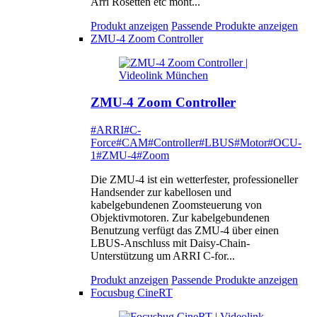
Arri Rosetten etc mont...
Produkt anzeigen
Passende Produkte anzeigen
ZMU-4 Zoom Controller
ZMU-4 Zoom Controller
#ARRI
#C-
Force
#CAM
#Controller
#LBUS
#Motor
#OCU-
1
#ZMU-4
#Zoom
Die ZMU-4 ist ein wetterfester, professioneller
Handsender zur kabellosen und
kabelgebundenen Zoomsteuerung von
Objektivmotoren. Zur kabelgebundenen
Benutzung verfügt das ZMU-4 über einen
LBUS-Anschluss mit Daisy-Chain-
Unterstützung um ARRI C-for...
Produkt anzeigen
Passende Produkte anzeigen
Focusbug CineRT