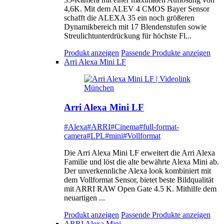
4,6K. Mit dem ALEV 4 CMOS Bayer Sensor
schafft die ALEXA 35 ein noch größeren
Dynamikbereich mit 17 Blendenstufen sowie
Streulichtunterdrückung für höchste Fl...
Produkt anzeigen
Passende Produkte anzeigen
Arri Alexa Mini LF
Arri Alexa Mini LF
#Alexa
#ARRI
#Cinema
#full-format-
camera
#LPL
#mini
#Vollformat
Die Arri Alexa Mini LF erweitert die Arri Alexa
Familie und löst die alte bewährte Alexa Mini ab.
Der unverkennliche Alexa look kombiniert mit
dem Vollformat Sensor, bietet beste Bildqualität
mit ARRI RAW Open Gate 4.5 K. Mithilfe dem
neuartigen ...
Produkt anzeigen
Passende Produkte anzeigen
ARRI Alexa Mini