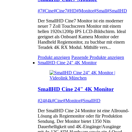
#7
#Cine
#Cine7
#HD
#Monitor
#Small
#SmallHD
Der SmallHD Cine7 Monitor ist ein moderner
neuer 7 Zoll Touchscreen Monitor mit einem
hellen 1920x1200p IPS LCD-Bildschirm. Ideal
geeignet als Onboard Kamera Monitor oder
Handheld Regiemonitor, zu buchbar mit einem
Teradek 4K RX Modul. Mithilfe vers...
Produkt anzeigen
Passende Produkte anzeigen
SmallHD Cine 24″ 4K Monitor
SmallHD Cine 24″ 4K Monitor
#24
#4k
#Cine
#Monitor
#SmallHD
Der SmallHD Cine 24 Monitor ist eine Allround-
Lösung als Regiemonitor oder für Produktion
Sendung. Der Monitor bietet 1350 Nits
Dauerhelligkeit und 4K-Eingänge/Ausgänge
mit 4x 12G-SDI-Hardware sowie ein 4 Quad-