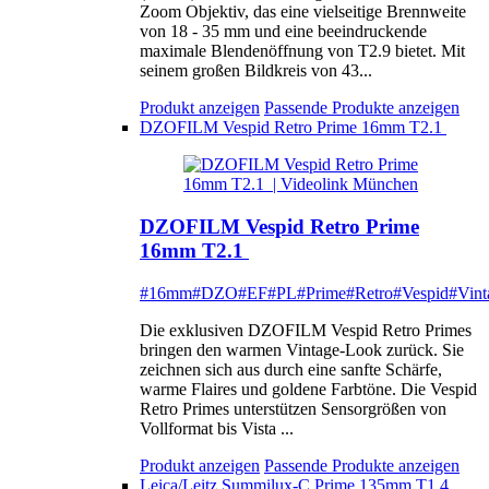
Zoom Objektiv, das eine vielseitige Brennweite
von 18 - 35 mm und eine beeindruckende
maximale Blendenöffnung von T2.9 bietet. Mit
seinem großen Bildkreis von 43...
Produkt anzeigen
Passende Produkte anzeigen
DZOFILM Vespid Retro Prime 16mm T2.1
DZOFILM Vespid Retro Prime
16mm T2.1
#16mm
#DZO
#EF
#PL
#Prime
#Retro
#Vespid
#Vint
Die exklusiven DZOFILM Vespid Retro Primes
bringen den warmen Vintage-Look zurück. Sie
zeichnen sich aus durch eine sanfte Schärfe,
warme Flaires und goldene Farbtöne. Die Vespid
Retro Primes unterstützen Sensorgrößen von
Vollformat bis Vista ...
Produkt anzeigen
Passende Produkte anzeigen
Leica/Leitz Summilux-C Prime 135mm T1.4