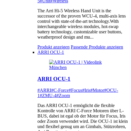
5
#Unit
#Wireless
The Arri Hi-5 Wireless Hand Unit is the
successor of the proven WCU-4, multi-axis lens
control with state-of-the-art technology.With
interchangeable wireless modules, hot-swap
battery technology, customizable user buttons,
weatherproof design and mu...
Produkt anzeigen
Passende Produkte anzeigen
ARRI OCU-1
ARRI OCU-1
#ARRI
#C-Force
#Focus
#Iris
#Motor
#OCU-
1
#ZMU-4
#Zoom
Das ARRI OCU-1 ermöglicht die flexible
Kontrolle von ARRI C-Force Motoren über L-
BUS, dabei ist egal ob der Motor für Focus, Iris
oder Zoom verwendet wird. Die OCU-1 ist klein
und flexibel genug um an Gimbals, Stützrohren,