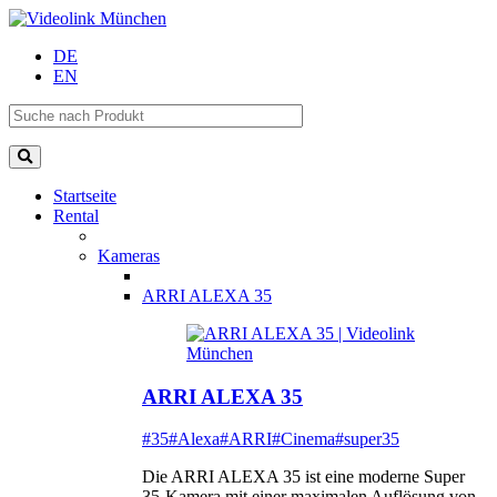
DE
EN
Startseite
Rental
Kameras
ARRI ALEXA 35
ARRI ALEXA 35
#35
#Alexa
#ARRI
#Cinema
#super35
Die ARRI ALEXA 35 ist eine moderne Super
35-Kamera mit einer maximalen Auflösung von