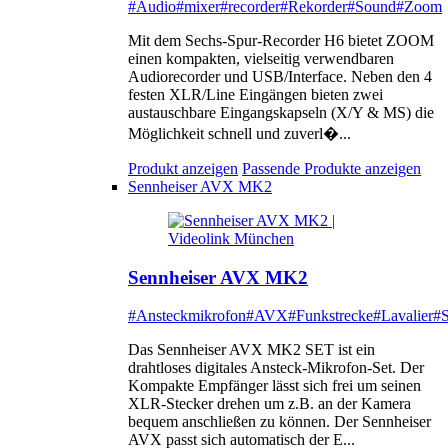
#Audio
#mixer
#recorder
#Rekorder
#Sound
#Zoom
Mit dem Sechs-Spur-Recorder H6 bietet ZOOM
einen kompakten, vielseitig verwendbaren
Audiorecorder und USB/Interface. Neben den 4
festen XLR/Line Eingängen bieten zwei
austauschbare Eingangskapseln (X/Y & MS) die
Möglichkeit schnell und zuverl�...
Produkt anzeigen
Passende Produkte anzeigen
Sennheiser AVX MK2
Sennheiser AVX MK2
#Ansteckmikrofon
#AVX
#Funkstrecke
#Lavalier
#S
Das Sennheiser AVX MK2 SET ist ein
drahtloses digitales Ansteck-Mikrofon-Set. Der
Kompakte Empfänger lässt sich frei um seinen
XLR-Stecker drehen um z.B. an der Kamera
bequem anschließen zu können. Der Sennheiser
AVX passt sich automatisch der E...