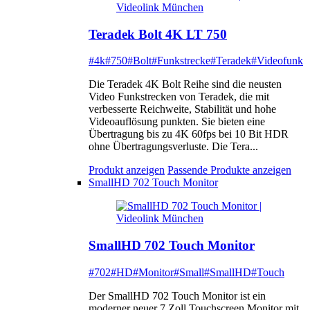
Teradek Bolt 4K LT 750
#4k
#750
#Bolt
#Funkstrecke
#Teradek
#Videofunk
Die Teradek 4K Bolt Reihe sind die neusten
Video Funkstrecken von Teradek, die mit
verbesserte Reichweite, Stabilität und hohe
Videoauflösung punkten. Sie bieten eine
Übertragung bis zu 4K 60fps bei 10 Bit HDR
ohne Übertragungsverluste. Die Tera...
Produkt anzeigen
Passende Produkte anzeigen
SmallHD 702 Touch Monitor
SmallHD 702 Touch Monitor
#702
#HD
#Monitor
#Small
#SmallHD
#Touch
Der SmallHD 702 Touch Monitor ist ein
moderner neuer 7 Zoll Touchscreen Monitor mit