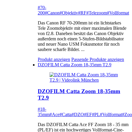
#70-
200
#Canon
#Objektiv
#RF
#Telezoom
#Vollformat
Das Canon RF 70-200mm ist ein lichtstarkes
Tele Zoomobjektiv mit einer maximalen Blende
von f2.8. Daneben besitzt das Canon Objektiv
außerdem noch einen 5-Stufen-Bildstabilisator
und neuer Nano USM Fokusmotor für noch
saubere scharfe Bilder. ...
Produkt anzeigen
Passende Produkte anzeigen
DZOFILM Catta Zoom 18-35mm T2.9
DZOFILM Catta Zoom 18-35mm
T2.9
#18-
35mm
#Ace
#Catta
#DZO
#EF
#PL
#Vollformat
#Zo
Das DZOFILM Catta Ace FF Zoom 18 - 35 mm
(PL/EF) ist ein hochwertiges Vollformat-Cine-