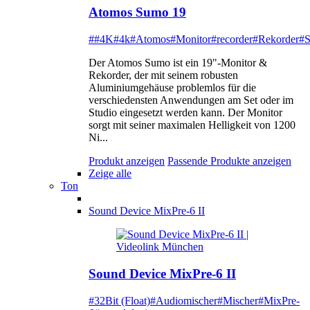
Atomos Sumo 19
##4K
#4k
#Atomos
#Monitor
#recorder
#Rekorder
#
Der Atomos Sumo ist ein 19"-Monitor &
Rekorder, der mit seinem robusten
Aluminiumgehäuse problemlos für die
verschiedensten Anwendungen am Set oder im
Studio eingesetzt werden kann. Der Monitor
sorgt mit seiner maximalen Helligkeit von 1200
Ni...
Produkt anzeigen
Passende Produkte anzeigen
Zeige alle
Ton
Sound Device MixPre-6 II
Sound Device MixPre-6 II
#32Bit (Float)
#Audiomischer
#Mischer
#MixPre-