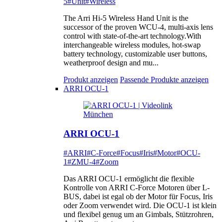
5
#Unit
#Wireless
The Arri Hi-5 Wireless Hand Unit is the
successor of the proven WCU-4, multi-axis lens
control with state-of-the-art technology.With
interchangeable wireless modules, hot-swap
battery technology, customizable user buttons,
weatherproof design and mu...
Produkt anzeigen
Passende Produkte anzeigen
ARRI OCU-1
ARRI OCU-1
#ARRI
#C-Force
#Focus
#Iris
#Motor
#OCU-
1
#ZMU-4
#Zoom
Das ARRI OCU-1 ermöglicht die flexible
Kontrolle von ARRI C-Force Motoren über L-
BUS, dabei ist egal ob der Motor für Focus, Iris
oder Zoom verwendet wird. Die OCU-1 ist klein
und flexibel genug um an Gimbals, Stützrohren,