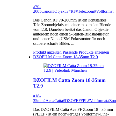
#70-
200
#Canon
#Objektiv
#RF
#Telezoom
#Vollformat
Das Canon RF 70-200mm ist ein lichtstarkes
Tele Zoomobjektiv mit einer maximalen Blende
von f2.8. Daneben besitzt das Canon Objektiv
außerdem noch einen 5-Stufen-Bildstabilisator
und neuer Nano USM Fokusmotor für noch
saubere scharfe Bilder. ...
Produkt anzeigen
Passende Produkte anzeigen
DZOFILM Catta Zoom 18-35mm T2.9
DZOFILM Catta Zoom 18-35mm
T2.9
#18-
35mm
#Ace
#Catta
#DZO
#EF
#PL
#Vollformat
#Zo
Das DZOFILM Catta Ace FF Zoom 18 - 35 mm
(PL/EF) ist ein hochwertiges Vollformat-Cine-