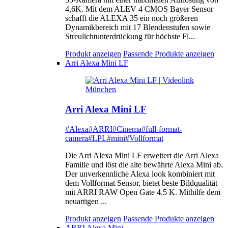
4,6K. Mit dem ALEV 4 CMOS Bayer Sensor
schafft die ALEXA 35 ein noch größeren
Dynamikbereich mit 17 Blendenstufen sowie
Streulichtunterdrückung für höchste Fl...
Produkt anzeigen
Passende Produkte anzeigen
Arri Alexa Mini LF
Arri Alexa Mini LF
#Alexa
#ARRI
#Cinema
#full-format-
camera
#LPL
#mini
#Vollformat
Die Arri Alexa Mini LF erweitert die Arri Alexa
Familie und löst die alte bewährte Alexa Mini ab.
Der unverkennliche Alexa look kombiniert mit
dem Vollformat Sensor, bietet beste Bildqualität
mit ARRI RAW Open Gate 4.5 K. Mithilfe dem
neuartigen ...
Produkt anzeigen
Passende Produkte anzeigen
ARRI Alexa Mini