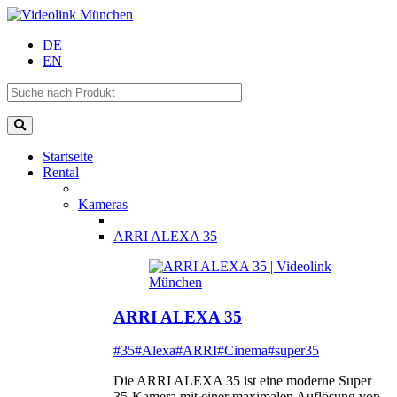
DE
EN
Startseite
Rental
Kameras
ARRI ALEXA 35
ARRI ALEXA 35
#35
#Alexa
#ARRI
#Cinema
#super35
Die ARRI ALEXA 35 ist eine moderne Super
35-Kamera mit einer maximalen Auflösung von