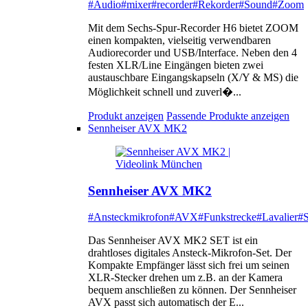
#Audio
#mixer
#recorder
#Rekorder
#Sound
#Zoom
Mit dem Sechs-Spur-Recorder H6 bietet ZOOM
einen kompakten, vielseitig verwendbaren
Audiorecorder und USB/Interface. Neben den 4
festen XLR/Line Eingängen bieten zwei
austauschbare Eingangskapseln (X/Y & MS) die
Möglichkeit schnell und zuverl�...
Produkt anzeigen
Passende Produkte anzeigen
Sennheiser AVX MK2
Sennheiser AVX MK2
#Ansteckmikrofon
#AVX
#Funkstrecke
#Lavalier
#S
Das Sennheiser AVX MK2 SET ist ein
drahtloses digitales Ansteck-Mikrofon-Set. Der
Kompakte Empfänger lässt sich frei um seinen
XLR-Stecker drehen um z.B. an der Kamera
bequem anschließen zu können. Der Sennheiser
AVX passt sich automatisch der E...