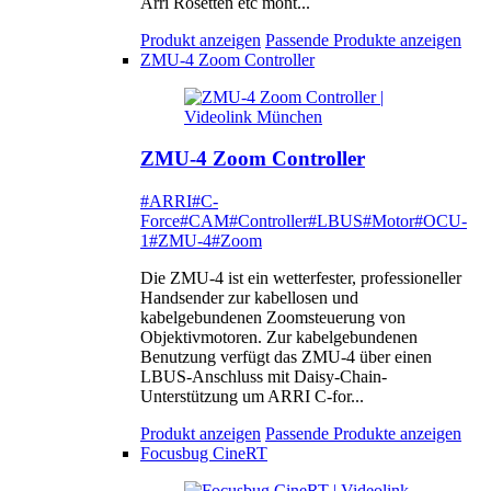
Arri Rosetten etc mont...
Produkt anzeigen
Passende Produkte anzeigen
ZMU-4 Zoom Controller
ZMU-4 Zoom Controller
#ARRI
#C-
Force
#CAM
#Controller
#LBUS
#Motor
#OCU-
1
#ZMU-4
#Zoom
Die ZMU-4 ist ein wetterfester, professioneller
Handsender zur kabellosen und
kabelgebundenen Zoomsteuerung von
Objektivmotoren. Zur kabelgebundenen
Benutzung verfügt das ZMU-4 über einen
LBUS-Anschluss mit Daisy-Chain-
Unterstützung um ARRI C-for...
Produkt anzeigen
Passende Produkte anzeigen
Focusbug CineRT