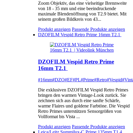
Zoom Objektiv, das eine vielseitige Brennweite
von 18 - 35 mm und eine beeindruckende
maximale Blendenöffnung von T2.9 bietet. Mit
seinem großen Bildkreis von 43...
Produkt anzeigen
Passende Produkte anzeigen
DZOFILM Vespid Retro Prime 16mm T2.1
DZOFILM Vespid Retro Prime
16mm T2.1
#16mm
#DZO
#EF
#PL
#Prime
#Retro
#Vespid
#Vint
Die exklusiven DZOFILM Vespid Retro Primes
bringen den warmen Vintage-Look zurück. Sie
zeichnen sich aus durch eine sanfte Schärfe,
warme Flaires und goldene Farbtöne. Die Vespid
Retro Primes unterstützen Sensorgrößen von
Vollformat bis Vista ...
Produkt anzeigen
Passende Produkte anzeigen
Leica/Leitz Summilux-C Prime 135mm T1.4