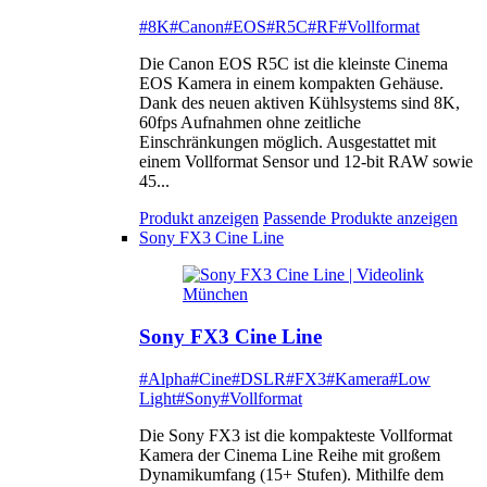
#8K
#Canon
#EOS
#R5C
#RF
#Vollformat
Die Canon EOS R5C ist die kleinste Cinema
EOS Kamera in einem kompakten Gehäuse.
Dank des neuen aktiven Kühlsystems sind 8K,
60fps Aufnahmen ohne zeitliche
Einschränkungen möglich. Ausgestattet mit
einem Vollformat Sensor und 12-bit RAW sowie
45...
Produkt anzeigen
Passende Produkte anzeigen
Sony FX3 Cine Line
Sony FX3 Cine Line
#Alpha
#Cine
#DSLR
#FX3
#Kamera
#Low
Light
#Sony
#Vollformat
Die Sony FX3 ist die kompakteste Vollformat
Kamera der Cinema Line Reihe mit großem
Dynamikumfang (15+ Stufen). Mithilfe dem