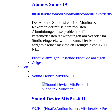
Atomos Sumo 19
##4K
#4k
#Atomos
#Monitor
#recorder
#Rekorder
#
Der Atomos Sumo ist ein 19"-Monitor &
Rekorder, der mit seinem robusten
Aluminiumgehäuse problemlos für die
verschiedensten Anwendungen am Set oder im
Studio eingesetzt werden kann. Der Monitor
sorgt mit seiner maximalen Helligkeit von 1200
Ni...
Produkt anzeigen
Passende Produkte anzeigen
Zeige alle
Ton
Sound Device MixPre-6 II
Sound Device MixPre-6 II
#32Bit (Float)
#Audiomischer
#Mischer
#MixPre-