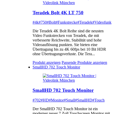
Teradek Bolt 4K LT 750
#4k
#750
#Bolt
#Funkstrecke
#Teradek
#Videofunk
Die Teradek 4K Bolt Reihe sind die neusten
Video Funkstrecken von Teradek, die mit
verbesserte Reichweite, Stabilität und hohe
Videoauflösung punkten. Sie bieten eine
Übertragung bis zu 4K 60fps bei 10 Bit HDR
ohne Übertragungsverluste. Die Tera...
Produkt anzeigen
Passende Produkte anzeigen
SmallHD 702 Touch Monitor
SmallHD 702 Touch Monitor
#702
#HD
#Monitor
#Small
#SmallHD
#Touch
Der SmallHD 702 Touch Monitor ist ein
moderner neuer 7 Zoll Touchscreen Monitor mit