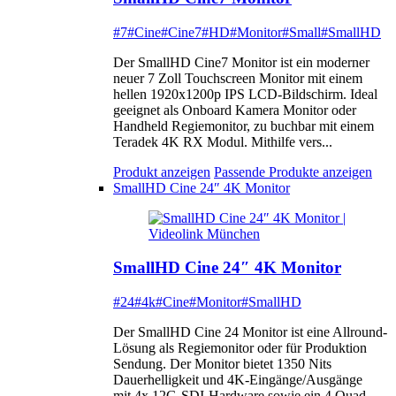
#7
#Cine
#Cine7
#HD
#Monitor
#Small
#SmallHD
Der SmallHD Cine7 Monitor ist ein moderner
neuer 7 Zoll Touchscreen Monitor mit einem
hellen 1920x1200p IPS LCD-Bildschirm. Ideal
geeignet als Onboard Kamera Monitor oder
Handheld Regiemonitor, zu buchbar mit einem
Teradek 4K RX Modul. Mithilfe vers...
Produkt anzeigen
Passende Produkte anzeigen
SmallHD Cine 24″ 4K Monitor
SmallHD Cine 24″ 4K Monitor
#24
#4k
#Cine
#Monitor
#SmallHD
Der SmallHD Cine 24 Monitor ist eine Allround-
Lösung als Regiemonitor oder für Produktion
Sendung. Der Monitor bietet 1350 Nits
Dauerhelligkeit und 4K-Eingänge/Ausgänge
mit 4x 12G-SDI-Hardware sowie ein 4 Quad-