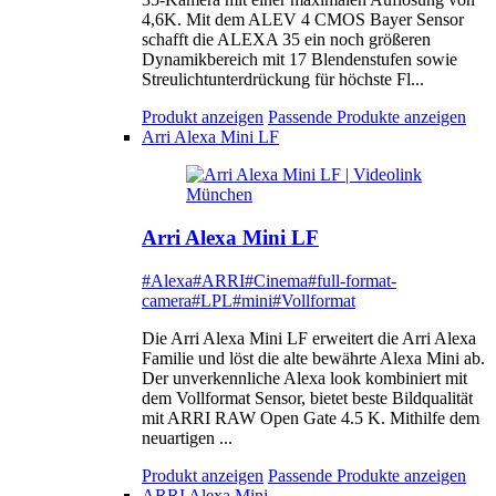
4,6K. Mit dem ALEV 4 CMOS Bayer Sensor
schafft die ALEXA 35 ein noch größeren
Dynamikbereich mit 17 Blendenstufen sowie
Streulichtunterdrückung für höchste Fl...
Produkt anzeigen
Passende Produkte anzeigen
Arri Alexa Mini LF
Arri Alexa Mini LF
#Alexa
#ARRI
#Cinema
#full-format-
camera
#LPL
#mini
#Vollformat
Die Arri Alexa Mini LF erweitert die Arri Alexa
Familie und löst die alte bewährte Alexa Mini ab.
Der unverkennliche Alexa look kombiniert mit
dem Vollformat Sensor, bietet beste Bildqualität
mit ARRI RAW Open Gate 4.5 K. Mithilfe dem
neuartigen ...
Produkt anzeigen
Passende Produkte anzeigen
ARRI Alexa Mini