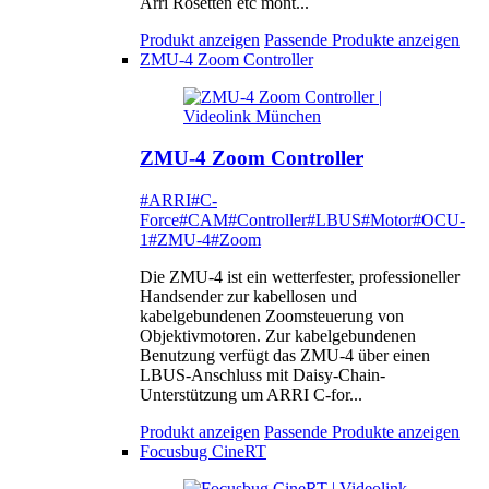
Arri Rosetten etc mont...
Produkt anzeigen
Passende Produkte anzeigen
ZMU-4 Zoom Controller
ZMU-4 Zoom Controller
#ARRI
#C-
Force
#CAM
#Controller
#LBUS
#Motor
#OCU-
1
#ZMU-4
#Zoom
Die ZMU-4 ist ein wetterfester, professioneller
Handsender zur kabellosen und
kabelgebundenen Zoomsteuerung von
Objektivmotoren. Zur kabelgebundenen
Benutzung verfügt das ZMU-4 über einen
LBUS-Anschluss mit Daisy-Chain-
Unterstützung um ARRI C-for...
Produkt anzeigen
Passende Produkte anzeigen
Focusbug CineRT