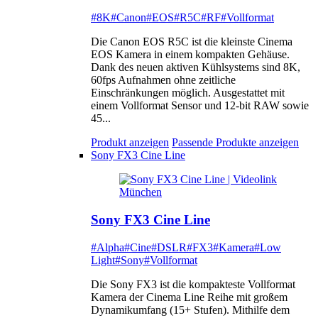
#8K
#Canon
#EOS
#R5C
#RF
#Vollformat
Die Canon EOS R5C ist die kleinste Cinema
EOS Kamera in einem kompakten Gehäuse.
Dank des neuen aktiven Kühlsystems sind 8K,
60fps Aufnahmen ohne zeitliche
Einschränkungen möglich. Ausgestattet mit
einem Vollformat Sensor und 12-bit RAW sowie
45...
Produkt anzeigen
Passende Produkte anzeigen
Sony FX3 Cine Line
Sony FX3 Cine Line
#Alpha
#Cine
#DSLR
#FX3
#Kamera
#Low
Light
#Sony
#Vollformat
Die Sony FX3 ist die kompakteste Vollformat
Kamera der Cinema Line Reihe mit großem
Dynamikumfang (15+ Stufen). Mithilfe dem