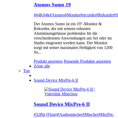
Atomos Sumo 19
##4K
#4k
#Atomos
#Monitor
#recorder
#Rekorder
#
Der Atomos Sumo ist ein 19"-Monitor &
Rekorder, der mit seinem robusten
Aluminiumgehäuse problemlos für die
verschiedensten Anwendungen am Set oder im
Studio eingesetzt werden kann. Der Monitor
sorgt mit seiner maximalen Helligkeit von 1200
Ni...
Produkt anzeigen
Passende Produkte anzeigen
Zeige alle
Ton
Sound Device MixPre-6 II
Sound Device MixPre-6 II
#32Bit (Float)
#Audiomischer
#Mischer
#MixPre-