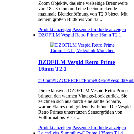
Zoom Objektiv, das eine vielseitige Brennweite
von 18 - 35 mm und eine beeindruckende
maximale Blendenöffnung von T2.9 bietet. Mit
seinem großen Bildkreis von 43...
Produkt anzeigen
Passende Produkte anzeigen
DZOFILM Vespid Retro Prime 16mm T2.1
DZOFILM Vespid Retro Prime
16mm T2.1
#16mm
#DZO
#EF
#PL
#Prime
#Retro
#Vespid
#Vint
Die exklusiven DZOFILM Vespid Retro Primes
bringen den warmen Vintage-Look zurück. Sie
zeichnen sich aus durch eine sanfte Schärfe,
warme Flaires und goldene Farbtöne. Die Vespid
Retro Primes unterstützen Sensorgrößen von
Vollformat bis Vista ...
Produkt anzeigen
Passende Produkte anzeigen
Leica/Leitz Summilux-C Prime 135mm T1.4