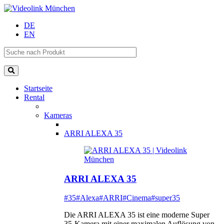
DE
EN
Startseite
Rental
Kameras
ARRI ALEXA 35
ARRI ALEXA 35
#35
#Alexa
#ARRI
#Cinema
#super35
Die ARRI ALEXA 35 ist eine moderne Super
35-Kamera mit einer maximalen Auflösung von