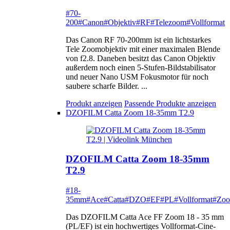
#70-
200
#Canon
#Objektiv
#RF
#Telezoom
#Vollformat
Das Canon RF 70-200mm ist ein lichtstarkes
Tele Zoomobjektiv mit einer maximalen Blende
von f2.8. Daneben besitzt das Canon Objektiv
außerdem noch einen 5-Stufen-Bildstabilisator
und neuer Nano USM Fokusmotor für noch
saubere scharfe Bilder. ...
Produkt anzeigen
Passende Produkte anzeigen
DZOFILM Catta Zoom 18-35mm T2.9
DZOFILM Catta Zoom 18-35mm
T2.9
#18-
35mm
#Ace
#Catta
#DZO
#EF
#PL
#Vollformat
#Zo
Das DZOFILM Catta Ace FF Zoom 18 - 35 mm
(PL/EF) ist ein hochwertiges Vollformat-Cine-