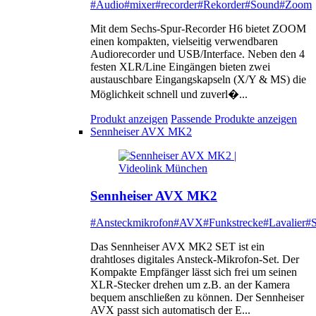
#Audio
#mixer
#recorder
#Rekorder
#Sound
#Zoom
Mit dem Sechs-Spur-Recorder H6 bietet ZOOM
einen kompakten, vielseitig verwendbaren
Audiorecorder und USB/Interface. Neben den 4
festen XLR/Line Eingängen bieten zwei
austauschbare Eingangskapseln (X/Y & MS) die
Möglichkeit schnell und zuverl�...
Produkt anzeigen
Passende Produkte anzeigen
Sennheiser AVX MK2
Sennheiser AVX MK2
#Ansteckmikrofon
#AVX
#Funkstrecke
#Lavalier
#S
Das Sennheiser AVX MK2 SET ist ein
drahtloses digitales Ansteck-Mikrofon-Set. Der
Kompakte Empfänger lässt sich frei um seinen
XLR-Stecker drehen um z.B. an der Kamera
bequem anschließen zu können. Der Sennheiser
AVX passt sich automatisch der E...