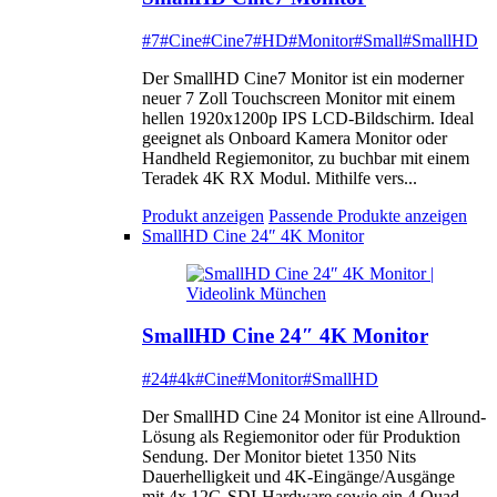
#7
#Cine
#Cine7
#HD
#Monitor
#Small
#SmallHD
Der SmallHD Cine7 Monitor ist ein moderner
neuer 7 Zoll Touchscreen Monitor mit einem
hellen 1920x1200p IPS LCD-Bildschirm. Ideal
geeignet als Onboard Kamera Monitor oder
Handheld Regiemonitor, zu buchbar mit einem
Teradek 4K RX Modul. Mithilfe vers...
Produkt anzeigen
Passende Produkte anzeigen
SmallHD Cine 24″ 4K Monitor
SmallHD Cine 24″ 4K Monitor
#24
#4k
#Cine
#Monitor
#SmallHD
Der SmallHD Cine 24 Monitor ist eine Allround-
Lösung als Regiemonitor oder für Produktion
Sendung. Der Monitor bietet 1350 Nits
Dauerhelligkeit und 4K-Eingänge/Ausgänge
mit 4x 12G-SDI-Hardware sowie ein 4 Quad-