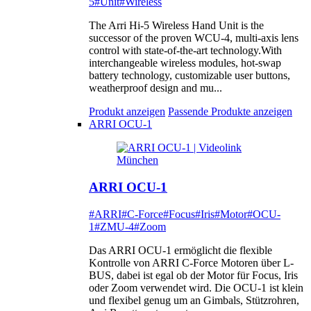
5
#Unit
#Wireless
The Arri Hi-5 Wireless Hand Unit is the
successor of the proven WCU-4, multi-axis lens
control with state-of-the-art technology.With
interchangeable wireless modules, hot-swap
battery technology, customizable user buttons,
weatherproof design and mu...
Produkt anzeigen
Passende Produkte anzeigen
ARRI OCU-1
ARRI OCU-1
#ARRI
#C-Force
#Focus
#Iris
#Motor
#OCU-
1
#ZMU-4
#Zoom
Das ARRI OCU-1 ermöglicht die flexible
Kontrolle von ARRI C-Force Motoren über L-
BUS, dabei ist egal ob der Motor für Focus, Iris
oder Zoom verwendet wird. Die OCU-1 ist klein
und flexibel genug um an Gimbals, Stützrohren,