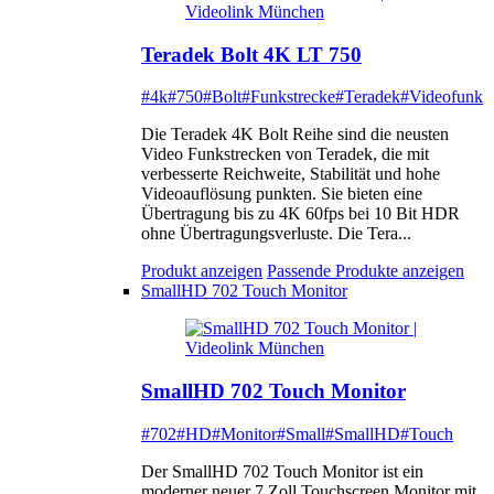
Teradek Bolt 4K LT 750
#4k
#750
#Bolt
#Funkstrecke
#Teradek
#Videofunk
Die Teradek 4K Bolt Reihe sind die neusten
Video Funkstrecken von Teradek, die mit
verbesserte Reichweite, Stabilität und hohe
Videoauflösung punkten. Sie bieten eine
Übertragung bis zu 4K 60fps bei 10 Bit HDR
ohne Übertragungsverluste. Die Tera...
Produkt anzeigen
Passende Produkte anzeigen
SmallHD 702 Touch Monitor
SmallHD 702 Touch Monitor
#702
#HD
#Monitor
#Small
#SmallHD
#Touch
Der SmallHD 702 Touch Monitor ist ein
moderner neuer 7 Zoll Touchscreen Monitor mit