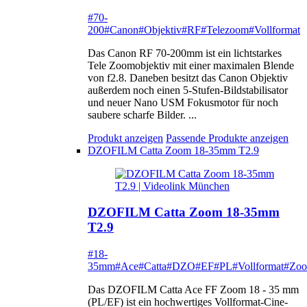
#70-
200
#Canon
#Objektiv
#RF
#Telezoom
#Vollformat
Das Canon RF 70-200mm ist ein lichtstarkes
Tele Zoomobjektiv mit einer maximalen Blende
von f2.8. Daneben besitzt das Canon Objektiv
außerdem noch einen 5-Stufen-Bildstabilisator
und neuer Nano USM Fokusmotor für noch
saubere scharfe Bilder. ...
Produkt anzeigen
Passende Produkte anzeigen
DZOFILM Catta Zoom 18-35mm T2.9
DZOFILM Catta Zoom 18-35mm
T2.9
#18-
35mm
#Ace
#Catta
#DZO
#EF
#PL
#Vollformat
#Zo
Das DZOFILM Catta Ace FF Zoom 18 - 35 mm
(PL/EF) ist ein hochwertiges Vollformat-Cine-