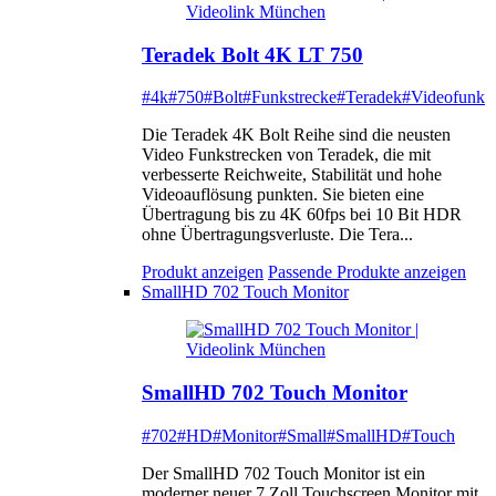
Teradek Bolt 4K LT 750
#4k
#750
#Bolt
#Funkstrecke
#Teradek
#Videofunk
Die Teradek 4K Bolt Reihe sind die neusten
Video Funkstrecken von Teradek, die mit
verbesserte Reichweite, Stabilität und hohe
Videoauflösung punkten. Sie bieten eine
Übertragung bis zu 4K 60fps bei 10 Bit HDR
ohne Übertragungsverluste. Die Tera...
Produkt anzeigen
Passende Produkte anzeigen
SmallHD 702 Touch Monitor
SmallHD 702 Touch Monitor
#702
#HD
#Monitor
#Small
#SmallHD
#Touch
Der SmallHD 702 Touch Monitor ist ein
moderner neuer 7 Zoll Touchscreen Monitor mit