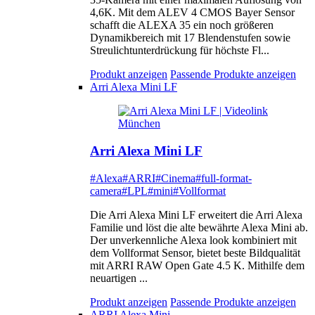
4,6K. Mit dem ALEV 4 CMOS Bayer Sensor
schafft die ALEXA 35 ein noch größeren
Dynamikbereich mit 17 Blendenstufen sowie
Streulichtunterdrückung für höchste Fl...
Produkt anzeigen
Passende Produkte anzeigen
Arri Alexa Mini LF
Arri Alexa Mini LF
#Alexa
#ARRI
#Cinema
#full-format-
camera
#LPL
#mini
#Vollformat
Die Arri Alexa Mini LF erweitert die Arri Alexa
Familie und löst die alte bewährte Alexa Mini ab.
Der unverkennliche Alexa look kombiniert mit
dem Vollformat Sensor, bietet beste Bildqualität
mit ARRI RAW Open Gate 4.5 K. Mithilfe dem
neuartigen ...
Produkt anzeigen
Passende Produkte anzeigen
ARRI Alexa Mini