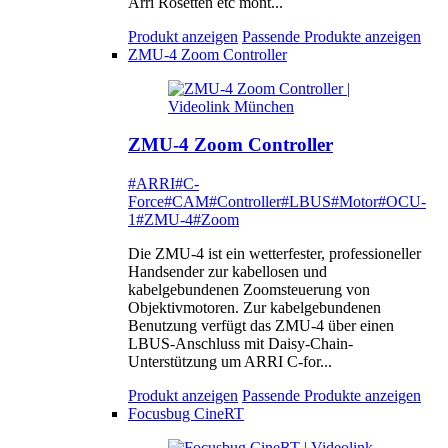
Arri Rosetten etc mont...
Produkt anzeigen
Passende Produkte anzeigen
ZMU-4 Zoom Controller
ZMU-4 Zoom Controller
#ARRI
#C-
Force
#CAM
#Controller
#LBUS
#Motor
#OCU-
1
#ZMU-4
#Zoom
Die ZMU-4 ist ein wetterfester, professioneller
Handsender zur kabellosen und
kabelgebundenen Zoomsteuerung von
Objektivmotoren. Zur kabelgebundenen
Benutzung verfügt das ZMU-4 über einen
LBUS-Anschluss mit Daisy-Chain-
Unterstützung um ARRI C-for...
Produkt anzeigen
Passende Produkte anzeigen
Focusbug CineRT