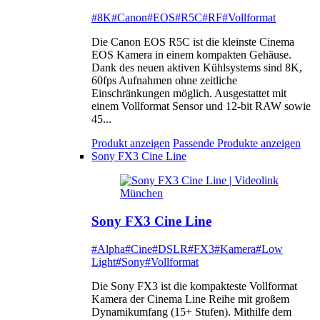
#8K
#Canon
#EOS
#R5C
#RF
#Vollformat
Die Canon EOS R5C ist die kleinste Cinema
EOS Kamera in einem kompakten Gehäuse.
Dank des neuen aktiven Kühlsystems sind 8K,
60fps Aufnahmen ohne zeitliche
Einschränkungen möglich. Ausgestattet mit
einem Vollformat Sensor und 12-bit RAW sowie
45...
Produkt anzeigen
Passende Produkte anzeigen
Sony FX3 Cine Line
Sony FX3 Cine Line
#Alpha
#Cine
#DSLR
#FX3
#Kamera
#Low
Light
#Sony
#Vollformat
Die Sony FX3 ist die kompakteste Vollformat
Kamera der Cinema Line Reihe mit großem
Dynamikumfang (15+ Stufen). Mithilfe dem