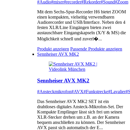
#Audio
#mixer
#recorder
#Rekorder
#Sound
#Zoom
Mit dem Sechs-Spur-Recorder H6 bietet ZOOM
einen kompakten, vielseitig verwendbaren
Audiorecorder und USB/Interface. Neben den 4
festen XLR/Line Eingängen bieten zwei
austauschbare Eingangskapseln (X/Y & MS) die
Möglichkeit schnell und zuverl�...
Produkt anzeigen
Passende Produkte anzeigen
Sennheiser AVX MK2
Sennheiser AVX MK2
#Ansteckmikrofon
#AVX
#Funkstrecke
#Lavalier
#S
Das Sennheiser AVX MK2 SET ist ein
drahtloses digitales Ansteck-Mikrofon-Set. Der
Kompakte Empfänger lässt sich frei um seinen
XLR-Stecker drehen um z.B. an der Kamera
bequem anschließen zu können. Der Sennheiser
AVX passt sich automatisch der E...