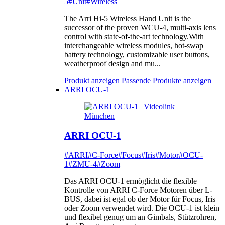
5
#Unit
#Wireless
The Arri Hi-5 Wireless Hand Unit is the
successor of the proven WCU-4, multi-axis lens
control with state-of-the-art technology.With
interchangeable wireless modules, hot-swap
battery technology, customizable user buttons,
weatherproof design and mu...
Produkt anzeigen
Passende Produkte anzeigen
ARRI OCU-1
ARRI OCU-1
#ARRI
#C-Force
#Focus
#Iris
#Motor
#OCU-
1
#ZMU-4
#Zoom
Das ARRI OCU-1 ermöglicht die flexible
Kontrolle von ARRI C-Force Motoren über L-
BUS, dabei ist egal ob der Motor für Focus, Iris
oder Zoom verwendet wird. Die OCU-1 ist klein
und flexibel genug um an Gimbals, Stützrohren,