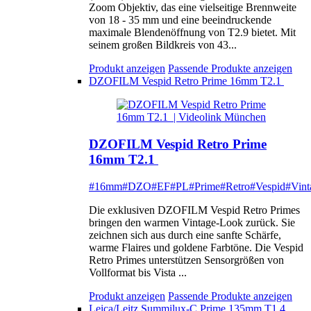
Zoom Objektiv, das eine vielseitige Brennweite
von 18 - 35 mm und eine beeindruckende
maximale Blendenöffnung von T2.9 bietet. Mit
seinem großen Bildkreis von 43...
Produkt anzeigen
Passende Produkte anzeigen
DZOFILM Vespid Retro Prime 16mm T2.1
DZOFILM Vespid Retro Prime
16mm T2.1
#16mm
#DZO
#EF
#PL
#Prime
#Retro
#Vespid
#Vint
Die exklusiven DZOFILM Vespid Retro Primes
bringen den warmen Vintage-Look zurück. Sie
zeichnen sich aus durch eine sanfte Schärfe,
warme Flaires und goldene Farbtöne. Die Vespid
Retro Primes unterstützen Sensorgrößen von
Vollformat bis Vista ...
Produkt anzeigen
Passende Produkte anzeigen
Leica/Leitz Summilux-C Prime 135mm T1.4