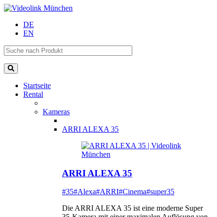
DE
EN
Startseite
Rental
Kameras
ARRI ALEXA 35
ARRI ALEXA 35
#35
#Alexa
#ARRI
#Cinema
#super35
Die ARRI ALEXA 35 ist eine moderne Super
35-Kamera mit einer maximalen Auflösung von