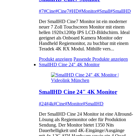
#7
#Cine
#Cine7
#HD
#Monitor
#Small
#SmallHD
Der SmallHD Cine7 Monitor ist ein moderner
neuer 7 Zoll Touchscreen Monitor mit einem
hellen 1920x1200p IPS LCD-Bildschirm. Ideal
geeignet als Onboard Kamera Monitor oder
Handheld Regiemonitor, zu buchbar mit einem
Teradek 4K RX Modul. Mithilfe vers...
Produkt anzeigen
Passende Produkte anzeigen
SmallHD Cine 24″ 4K Monitor
SmallHD Cine 24″ 4K Monitor
#24
#4k
#Cine
#Monitor
#SmallHD
Der SmallHD Cine 24 Monitor ist eine Allround-
Lösung als Regiemonitor oder für Produktion
Sendung. Der Monitor bietet 1350 Nits
Dauerhelligkeit und 4K-Eingänge/Ausgänge
mit 4x 12G-SDI-Hardware sowie ein 4 Quad-