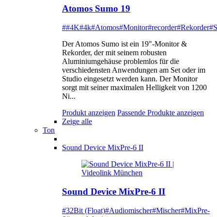
Atomos Sumo 19
##4K
#4k
#Atomos
#Monitor
#recorder
#Rekorder
#
Der Atomos Sumo ist ein 19"-Monitor &
Rekorder, der mit seinem robusten
Aluminiumgehäuse problemlos für die
verschiedensten Anwendungen am Set oder im
Studio eingesetzt werden kann. Der Monitor
sorgt mit seiner maximalen Helligkeit von 1200
Ni...
Produkt anzeigen
Passende Produkte anzeigen
Zeige alle
Ton
Sound Device MixPre-6 II
Sound Device MixPre-6 II
#32Bit (Float)
#Audiomischer
#Mischer
#MixPre-