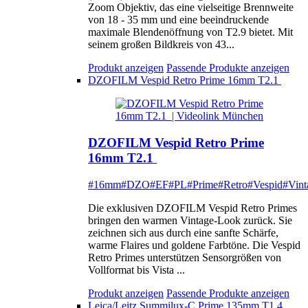
Zoom Objektiv, das eine vielseitige Brennweite
von 18 - 35 mm und eine beeindruckende
maximale Blendenöffnung von T2.9 bietet. Mit
seinem großen Bildkreis von 43...
Produkt anzeigen
Passende Produkte anzeigen
DZOFILM Vespid Retro Prime 16mm T2.1
DZOFILM Vespid Retro Prime
16mm T2.1
#16mm
#DZO
#EF
#PL
#Prime
#Retro
#Vespid
#Vint
Die exklusiven DZOFILM Vespid Retro Primes
bringen den warmen Vintage-Look zurück. Sie
zeichnen sich aus durch eine sanfte Schärfe,
warme Flaires und goldene Farbtöne. Die Vespid
Retro Primes unterstützen Sensorgrößen von
Vollformat bis Vista ...
Produkt anzeigen
Passende Produkte anzeigen
Leica/Leitz Summilux-C Prime 135mm T1.4