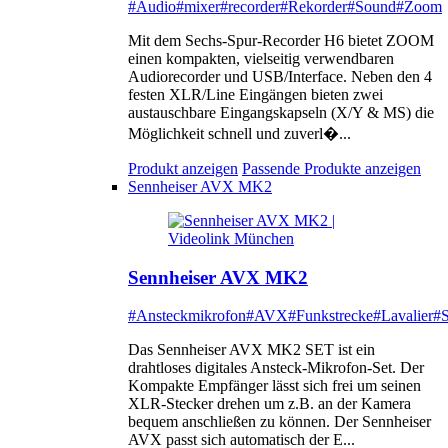
#Audio
#mixer
#recorder
#Rekorder
#Sound
#Zoom
Mit dem Sechs-Spur-Recorder H6 bietet ZOOM
einen kompakten, vielseitig verwendbaren
Audiorecorder und USB/Interface. Neben den 4
festen XLR/Line Eingängen bieten zwei
austauschbare Eingangskapseln (X/Y & MS) die
Möglichkeit schnell und zuverl�...
Produkt anzeigen
Passende Produkte anzeigen
Sennheiser AVX MK2
Sennheiser AVX MK2
#Ansteckmikrofon
#AVX
#Funkstrecke
#Lavalier
#S
Das Sennheiser AVX MK2 SET ist ein
drahtloses digitales Ansteck-Mikrofon-Set. Der
Kompakte Empfänger lässt sich frei um seinen
XLR-Stecker drehen um z.B. an der Kamera
bequem anschließen zu können. Der Sennheiser
AVX passt sich automatisch der E...