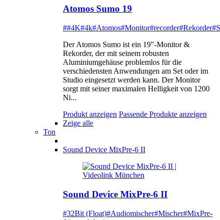
Atomos Sumo 19
##4K
#4k
#Atomos
#Monitor
#recorder
#Rekorder
#
Der Atomos Sumo ist ein 19"-Monitor &
Rekorder, der mit seinem robusten
Aluminiumgehäuse problemlos für die
verschiedensten Anwendungen am Set oder im
Studio eingesetzt werden kann. Der Monitor
sorgt mit seiner maximalen Helligkeit von 1200
Ni...
Produkt anzeigen
Passende Produkte anzeigen
Zeige alle
Ton
Sound Device MixPre-6 II
Sound Device MixPre-6 II
#32Bit (Float)
#Audiomischer
#Mischer
#MixPre-