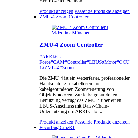
Arri Rosetten etc mont...
Produkt anzeigen
Passende Produkte anzeigen
ZMU-4 Zoom Controller
ZMU-4 Zoom Controller
#ARRI
#C-
Force
#CAM
#Controller
#LBUS
#Motor
#OCU-
1
#ZMU-4
#Zoom
Die ZMU-4 ist ein wetterfester, professioneller
Handsender zur kabellosen und
kabelgebundenen Zoomsteuerung von
Objektivmotoren. Zur kabelgebundenen
Benutzung verfügt das ZMU-4 über einen
LBUS-Anschluss mit Daisy-Chain-
Unterstützung um ARRI C-for...
Produkt anzeigen
Passende Produkte anzeigen
Focusbug CineRT