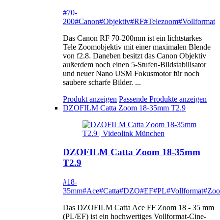
#70-
200
#Canon
#Objektiv
#RF
#Telezoom
#Vollformat
Das Canon RF 70-200mm ist ein lichtstarkes
Tele Zoomobjektiv mit einer maximalen Blende
von f2.8. Daneben besitzt das Canon Objektiv
außerdem noch einen 5-Stufen-Bildstabilisator
und neuer Nano USM Fokusmotor für noch
saubere scharfe Bilder. ...
Produkt anzeigen
Passende Produkte anzeigen
DZOFILM Catta Zoom 18-35mm T2.9
DZOFILM Catta Zoom 18-35mm
T2.9
#18-
35mm
#Ace
#Catta
#DZO
#EF
#PL
#Vollformat
#Zo
Das DZOFILM Catta Ace FF Zoom 18 - 35 mm
(PL/EF) ist ein hochwertiges Vollformat-Cine-