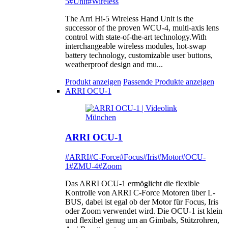
5
#Unit
#Wireless
The Arri Hi-5 Wireless Hand Unit is the
successor of the proven WCU-4, multi-axis lens
control with state-of-the-art technology.With
interchangeable wireless modules, hot-swap
battery technology, customizable user buttons,
weatherproof design and mu...
Produkt anzeigen
Passende Produkte anzeigen
ARRI OCU-1
ARRI OCU-1
#ARRI
#C-Force
#Focus
#Iris
#Motor
#OCU-
1
#ZMU-4
#Zoom
Das ARRI OCU-1 ermöglicht die flexible
Kontrolle von ARRI C-Force Motoren über L-
BUS, dabei ist egal ob der Motor für Focus, Iris
oder Zoom verwendet wird. Die OCU-1 ist klein
und flexibel genug um an Gimbals, Stützrohren,