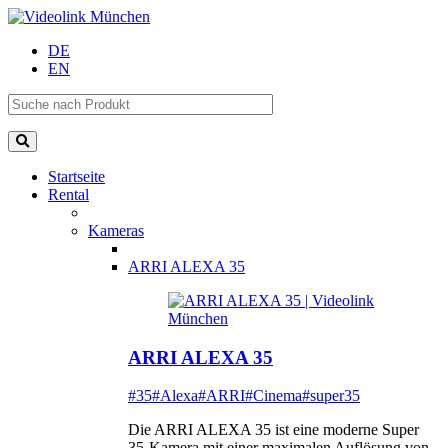
DE
EN
Startseite
Rental
Kameras
ARRI ALEXA 35
ARRI ALEXA 35
#35
#Alexa
#ARRI
#Cinema
#super35
Die ARRI ALEXA 35 ist eine moderne Super
35-Kamera mit einer maximalen Auflösung von