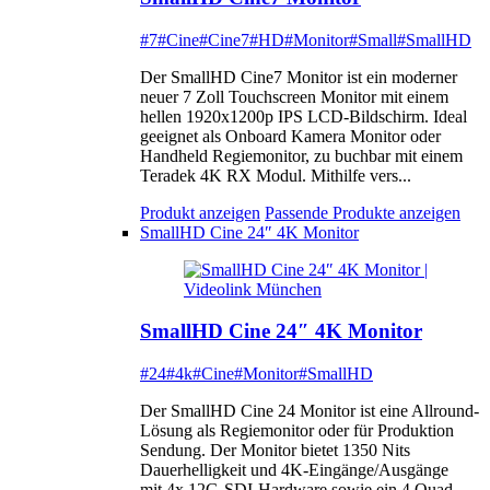
#7
#Cine
#Cine7
#HD
#Monitor
#Small
#SmallHD
Der SmallHD Cine7 Monitor ist ein moderner
neuer 7 Zoll Touchscreen Monitor mit einem
hellen 1920x1200p IPS LCD-Bildschirm. Ideal
geeignet als Onboard Kamera Monitor oder
Handheld Regiemonitor, zu buchbar mit einem
Teradek 4K RX Modul. Mithilfe vers...
Produkt anzeigen
Passende Produkte anzeigen
SmallHD Cine 24″ 4K Monitor
SmallHD Cine 24″ 4K Monitor
#24
#4k
#Cine
#Monitor
#SmallHD
Der SmallHD Cine 24 Monitor ist eine Allround-
Lösung als Regiemonitor oder für Produktion
Sendung. Der Monitor bietet 1350 Nits
Dauerhelligkeit und 4K-Eingänge/Ausgänge
mit 4x 12G-SDI-Hardware sowie ein 4 Quad-