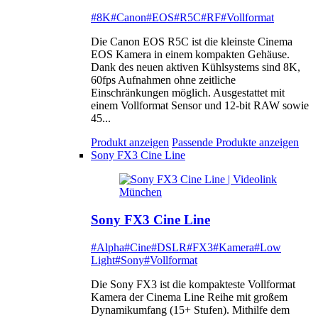
#8K
#Canon
#EOS
#R5C
#RF
#Vollformat
Die Canon EOS R5C ist die kleinste Cinema
EOS Kamera in einem kompakten Gehäuse.
Dank des neuen aktiven Kühlsystems sind 8K,
60fps Aufnahmen ohne zeitliche
Einschränkungen möglich. Ausgestattet mit
einem Vollformat Sensor und 12-bit RAW sowie
45...
Produkt anzeigen
Passende Produkte anzeigen
Sony FX3 Cine Line
Sony FX3 Cine Line
#Alpha
#Cine
#DSLR
#FX3
#Kamera
#Low
Light
#Sony
#Vollformat
Die Sony FX3 ist die kompakteste Vollformat
Kamera der Cinema Line Reihe mit großem
Dynamikumfang (15+ Stufen). Mithilfe dem