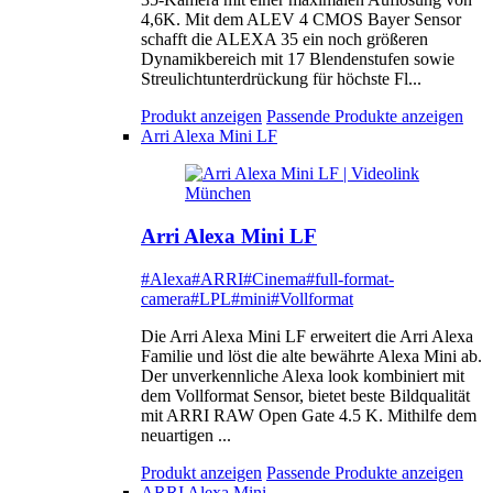
4,6K. Mit dem ALEV 4 CMOS Bayer Sensor
schafft die ALEXA 35 ein noch größeren
Dynamikbereich mit 17 Blendenstufen sowie
Streulichtunterdrückung für höchste Fl...
Produkt anzeigen
Passende Produkte anzeigen
Arri Alexa Mini LF
Arri Alexa Mini LF
#Alexa
#ARRI
#Cinema
#full-format-
camera
#LPL
#mini
#Vollformat
Die Arri Alexa Mini LF erweitert die Arri Alexa
Familie und löst die alte bewährte Alexa Mini ab.
Der unverkennliche Alexa look kombiniert mit
dem Vollformat Sensor, bietet beste Bildqualität
mit ARRI RAW Open Gate 4.5 K. Mithilfe dem
neuartigen ...
Produkt anzeigen
Passende Produkte anzeigen
ARRI Alexa Mini