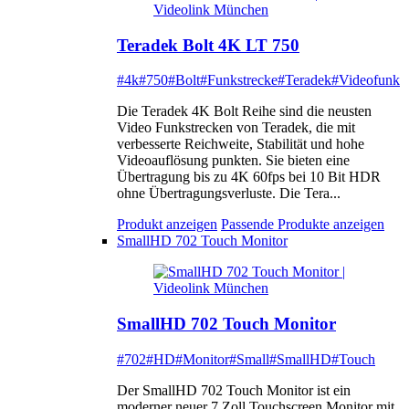
Teradek Bolt 4K LT 750
#4k
#750
#Bolt
#Funkstrecke
#Teradek
#Videofunk
Die Teradek 4K Bolt Reihe sind die neusten
Video Funkstrecken von Teradek, die mit
verbesserte Reichweite, Stabilität und hohe
Videoauflösung punkten. Sie bieten eine
Übertragung bis zu 4K 60fps bei 10 Bit HDR
ohne Übertragungsverluste. Die Tera...
Produkt anzeigen
Passende Produkte anzeigen
SmallHD 702 Touch Monitor
SmallHD 702 Touch Monitor
#702
#HD
#Monitor
#Small
#SmallHD
#Touch
Der SmallHD 702 Touch Monitor ist ein
moderner neuer 7 Zoll Touchscreen Monitor mit