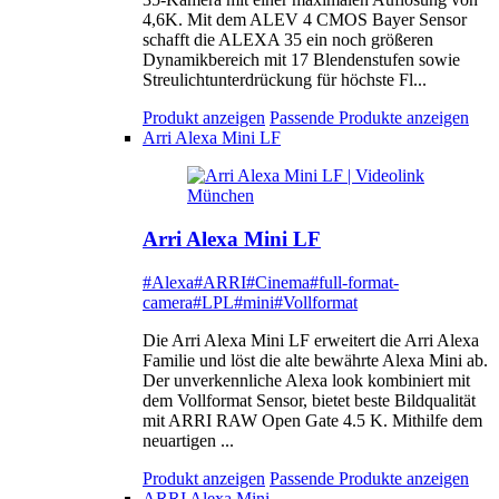
4,6K. Mit dem ALEV 4 CMOS Bayer Sensor
schafft die ALEXA 35 ein noch größeren
Dynamikbereich mit 17 Blendenstufen sowie
Streulichtunterdrückung für höchste Fl...
Produkt anzeigen
Passende Produkte anzeigen
Arri Alexa Mini LF
Arri Alexa Mini LF
#Alexa
#ARRI
#Cinema
#full-format-
camera
#LPL
#mini
#Vollformat
Die Arri Alexa Mini LF erweitert die Arri Alexa
Familie und löst die alte bewährte Alexa Mini ab.
Der unverkennliche Alexa look kombiniert mit
dem Vollformat Sensor, bietet beste Bildqualität
mit ARRI RAW Open Gate 4.5 K. Mithilfe dem
neuartigen ...
Produkt anzeigen
Passende Produkte anzeigen
ARRI Alexa Mini