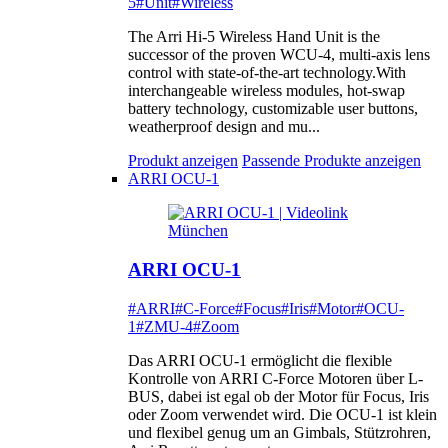
5
#Unit
#Wireless
The Arri Hi-5 Wireless Hand Unit is the
successor of the proven WCU-4, multi-axis lens
control with state-of-the-art technology.With
interchangeable wireless modules, hot-swap
battery technology, customizable user buttons,
weatherproof design and mu...
Produkt anzeigen
Passende Produkte anzeigen
ARRI OCU-1
ARRI OCU-1
#ARRI
#C-Force
#Focus
#Iris
#Motor
#OCU-
1
#ZMU-4
#Zoom
Das ARRI OCU-1 ermöglicht die flexible
Kontrolle von ARRI C-Force Motoren über L-
BUS, dabei ist egal ob der Motor für Focus, Iris
oder Zoom verwendet wird. Die OCU-1 ist klein
und flexibel genug um an Gimbals, Stützrohren,