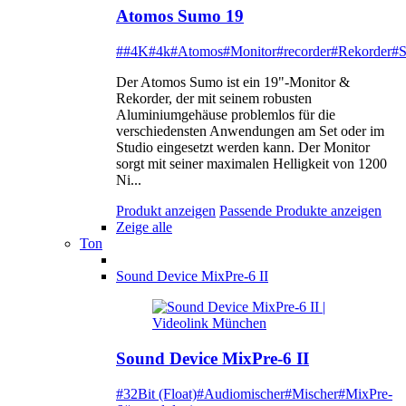
Atomos Sumo 19
##4K
#4k
#Atomos
#Monitor
#recorder
#Rekorder
#
Der Atomos Sumo ist ein 19"-Monitor &
Rekorder, der mit seinem robusten
Aluminiumgehäuse problemlos für die
verschiedensten Anwendungen am Set oder im
Studio eingesetzt werden kann. Der Monitor
sorgt mit seiner maximalen Helligkeit von 1200
Ni...
Produkt anzeigen
Passende Produkte anzeigen
Zeige alle
Ton
Sound Device MixPre-6 II
Sound Device MixPre-6 II
#32Bit (Float)
#Audiomischer
#Mischer
#MixPre-