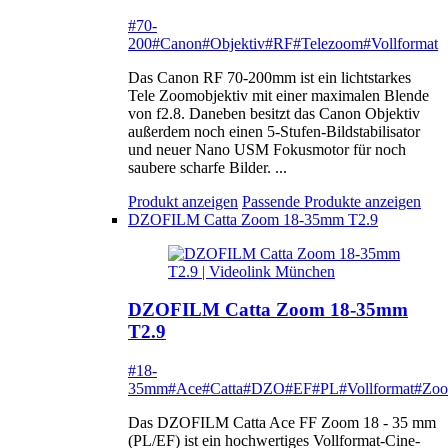
#70-
200
#Canon
#Objektiv
#RF
#Telezoom
#Vollformat
Das Canon RF 70-200mm ist ein lichtstarkes
Tele Zoomobjektiv mit einer maximalen Blende
von f2.8. Daneben besitzt das Canon Objektiv
außerdem noch einen 5-Stufen-Bildstabilisator
und neuer Nano USM Fokusmotor für noch
saubere scharfe Bilder. ...
Produkt anzeigen
Passende Produkte anzeigen
DZOFILM Catta Zoom 18-35mm T2.9
DZOFILM Catta Zoom 18-35mm
T2.9
#18-
35mm
#Ace
#Catta
#DZO
#EF
#PL
#Vollformat
#Zo
Das DZOFILM Catta Ace FF Zoom 18 - 35 mm
(PL/EF) ist ein hochwertiges Vollformat-Cine-