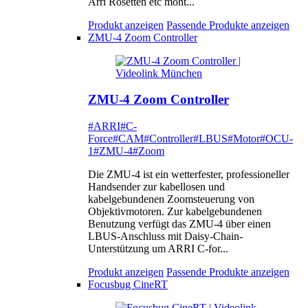
Arri Rosetten etc mont...
Produkt anzeigen
Passende Produkte anzeigen
ZMU-4 Zoom Controller
ZMU-4 Zoom Controller
#ARRI
#C-
Force
#CAM
#Controller
#LBUS
#Motor
#OCU-
1
#ZMU-4
#Zoom
Die ZMU-4 ist ein wetterfester, professioneller
Handsender zur kabellosen und
kabelgebundenen Zoomsteuerung von
Objektivmotoren. Zur kabelgebundenen
Benutzung verfügt das ZMU-4 über einen
LBUS-Anschluss mit Daisy-Chain-
Unterstützung um ARRI C-for...
Produkt anzeigen
Passende Produkte anzeigen
Focusbug CineRT