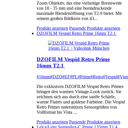
Zoom Objektiv, das eine vielseitige Brennweite
von 18 - 35 mm und eine beeindruckende
maximale Blendenöffnung von T2.9 bietet. Mit
seinem großen Bildkreis von 43...
Produkt anzeigen
Passende Produkte anzeigen
DZOFILM Vespid Retro Prime 16mm T2.1
DZOFILM Vespid Retro Prime
16mm T2.1
#16mm
#DZO
#EF
#PL
#Prime
#Retro
#Vespid
#Vint
Die exklusiven DZOFILM Vespid Retro Primes
bringen den warmen Vintage-Look zurück. Sie
zeichnen sich aus durch eine sanfte Schärfe,
warme Flaires und goldene Farbtöne. Die Vespid
Retro Primes unterstützen Sensorgrößen von
Vollformat bis Vista ...
Produkt anzeigen
Passende Produkte anzeigen
Leica/Leitz Summilux-C Prime 135mm T1.4