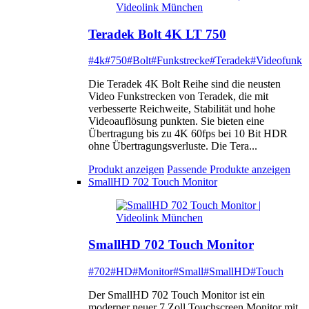
Teradek Bolt 4K LT 750
#4k
#750
#Bolt
#Funkstrecke
#Teradek
#Videofunk
Die Teradek 4K Bolt Reihe sind die neusten
Video Funkstrecken von Teradek, die mit
verbesserte Reichweite, Stabilität und hohe
Videoauflösung punkten. Sie bieten eine
Übertragung bis zu 4K 60fps bei 10 Bit HDR
ohne Übertragungsverluste. Die Tera...
Produkt anzeigen
Passende Produkte anzeigen
SmallHD 702 Touch Monitor
SmallHD 702 Touch Monitor
#702
#HD
#Monitor
#Small
#SmallHD
#Touch
Der SmallHD 702 Touch Monitor ist ein
moderner neuer 7 Zoll Touchscreen Monitor mit