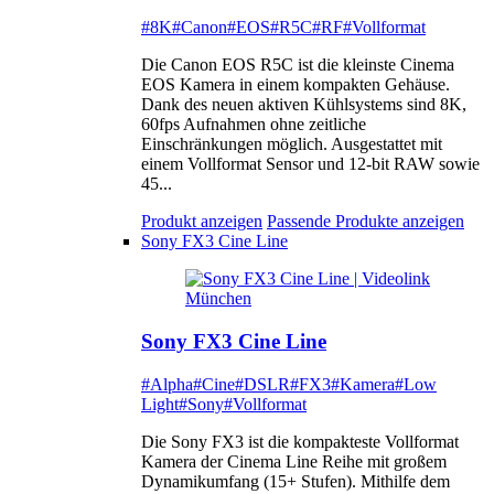
#8K
#Canon
#EOS
#R5C
#RF
#Vollformat
Die Canon EOS R5C ist die kleinste Cinema
EOS Kamera in einem kompakten Gehäuse.
Dank des neuen aktiven Kühlsystems sind 8K,
60fps Aufnahmen ohne zeitliche
Einschränkungen möglich. Ausgestattet mit
einem Vollformat Sensor und 12-bit RAW sowie
45...
Produkt anzeigen
Passende Produkte anzeigen
Sony FX3 Cine Line
Sony FX3 Cine Line
#Alpha
#Cine
#DSLR
#FX3
#Kamera
#Low
Light
#Sony
#Vollformat
Die Sony FX3 ist die kompakteste Vollformat
Kamera der Cinema Line Reihe mit großem
Dynamikumfang (15+ Stufen). Mithilfe dem