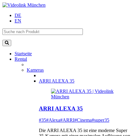
DE
EN
Startseite
Rental
Kameras
ARRI ALEXA 35
ARRI ALEXA 35
#35
#Alexa
#ARRI
#Cinema
#super35
Die ARRI ALEXA 35 ist eine moderne Super
35-Kamera mit einer maximalen Auflösung von