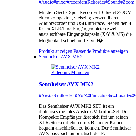
#Audio
#mixer
#recorder
#Rekorder
#Sound
#Zoom
Mit dem Sechs-Spur-Recorder H6 bietet ZOOM
einen kompakten, vielseitig verwendbaren
Audiorecorder und USB/Interface. Neben den 4
festen XLR/Line Eingängen bieten zwei
austauschbare Eingangskapseln (X/Y & MS) die
Möglichkeit schnell und zuverl�...
Produkt anzeigen
Passende Produkte anzeigen
Sennheiser AVX MK2
Sennheiser AVX MK2
#Ansteckmikrofon
#AVX
#Funkstrecke
#Lavalier
#S
Das Sennheiser AVX MK2 SET ist ein
drahtloses digitales Ansteck-Mikrofon-Set. Der
Kompakte Empfänger lässt sich frei um seinen
XLR-Stecker drehen um z.B. an der Kamera
bequem anschließen zu können. Der Sennheiser
AVX passt sich automatisch der E...