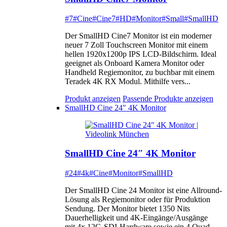
#7
#Cine
#Cine7
#HD
#Monitor
#Small
#SmallHD
Der SmallHD Cine7 Monitor ist ein moderner
neuer 7 Zoll Touchscreen Monitor mit einem
hellen 1920x1200p IPS LCD-Bildschirm. Ideal
geeignet als Onboard Kamera Monitor oder
Handheld Regiemonitor, zu buchbar mit einem
Teradek 4K RX Modul. Mithilfe vers...
Produkt anzeigen
Passende Produkte anzeigen
SmallHD Cine 24″ 4K Monitor
SmallHD Cine 24″ 4K Monitor
#24
#4k
#Cine
#Monitor
#SmallHD
Der SmallHD Cine 24 Monitor ist eine Allround-
Lösung als Regiemonitor oder für Produktion
Sendung. Der Monitor bietet 1350 Nits
Dauerhelligkeit und 4K-Eingänge/Ausgänge
mit 4x 12G-SDI-Hardware sowie ein 4 Quad-