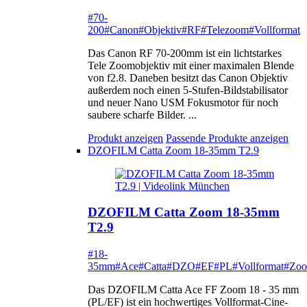
#70-
200
#Canon
#Objektiv
#RF
#Telezoom
#Vollformat
Das Canon RF 70-200mm ist ein lichtstarkes
Tele Zoomobjektiv mit einer maximalen Blende
von f2.8. Daneben besitzt das Canon Objektiv
außerdem noch einen 5-Stufen-Bildstabilisator
und neuer Nano USM Fokusmotor für noch
saubere scharfe Bilder. ...
Produkt anzeigen
Passende Produkte anzeigen
DZOFILM Catta Zoom 18-35mm T2.9
DZOFILM Catta Zoom 18-35mm
T2.9
#18-
35mm
#Ace
#Catta
#DZO
#EF
#PL
#Vollformat
#Zo
Das DZOFILM Catta Ace FF Zoom 18 - 35 mm
(PL/EF) ist ein hochwertiges Vollformat-Cine-