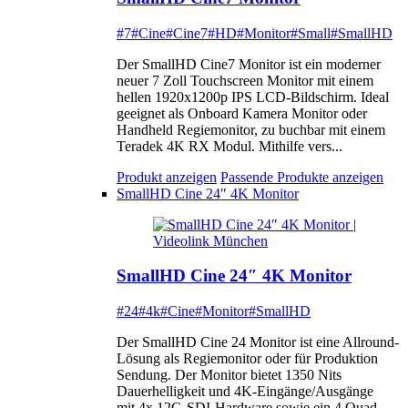
#7
#Cine
#Cine7
#HD
#Monitor
#Small
#SmallHD
Der SmallHD Cine7 Monitor ist ein moderner
neuer 7 Zoll Touchscreen Monitor mit einem
hellen 1920x1200p IPS LCD-Bildschirm. Ideal
geeignet als Onboard Kamera Monitor oder
Handheld Regiemonitor, zu buchbar mit einem
Teradek 4K RX Modul. Mithilfe vers...
Produkt anzeigen
Passende Produkte anzeigen
SmallHD Cine 24″ 4K Monitor
SmallHD Cine 24″ 4K Monitor
#24
#4k
#Cine
#Monitor
#SmallHD
Der SmallHD Cine 24 Monitor ist eine Allround-
Lösung als Regiemonitor oder für Produktion
Sendung. Der Monitor bietet 1350 Nits
Dauerhelligkeit und 4K-Eingänge/Ausgänge
mit 4x 12G-SDI-Hardware sowie ein 4 Quad-