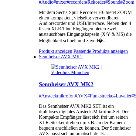
#Audio
#mixer
#recorder
#Rekorder
#Sound
#Zoom
Mit dem Sechs-Spur-Recorder H6 bietet ZOOM
einen kompakten, vielseitig verwendbaren
Audiorecorder und USB/Interface. Neben den 4
festen XLR/Line Eingängen bieten zwei
austauschbare Eingangskapseln (X/Y & MS) die
Möglichkeit schnell und zuverl�...
Produkt anzeigen
Passende Produkte anzeigen
Sennheiser AVX MK2
Sennheiser AVX MK2
#Ansteckmikrofon
#AVX
#Funkstrecke
#Lavalier
#S
Das Sennheiser AVX MK2 SET ist ein
drahtloses digitales Ansteck-Mikrofon-Set. Der
Kompakte Empfänger lässt sich frei um seinen
XLR-Stecker drehen um z.B. an der Kamera
bequem anschließen zu können. Der Sennheiser
AVX passt sich automatisch der E...