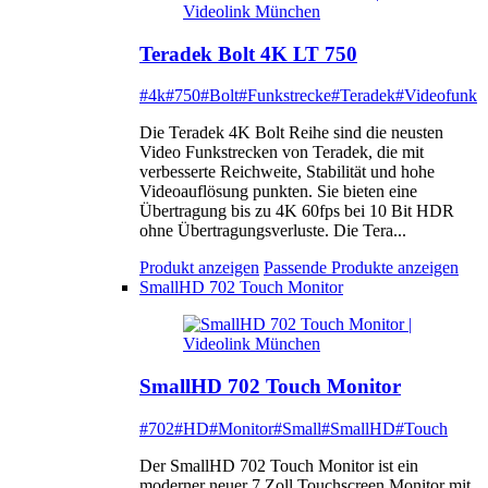
Teradek Bolt 4K LT 750
#4k
#750
#Bolt
#Funkstrecke
#Teradek
#Videofunk
Die Teradek 4K Bolt Reihe sind die neusten
Video Funkstrecken von Teradek, die mit
verbesserte Reichweite, Stabilität und hohe
Videoauflösung punkten. Sie bieten eine
Übertragung bis zu 4K 60fps bei 10 Bit HDR
ohne Übertragungsverluste. Die Tera...
Produkt anzeigen
Passende Produkte anzeigen
SmallHD 702 Touch Monitor
SmallHD 702 Touch Monitor
#702
#HD
#Monitor
#Small
#SmallHD
#Touch
Der SmallHD 702 Touch Monitor ist ein
moderner neuer 7 Zoll Touchscreen Monitor mit