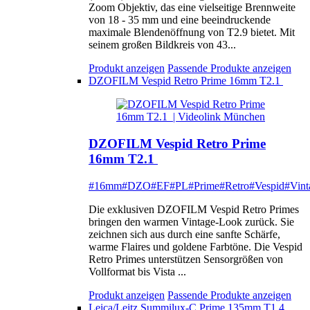
Zoom Objektiv, das eine vielseitige Brennweite
von 18 - 35 mm und eine beeindruckende
maximale Blendenöffnung von T2.9 bietet. Mit
seinem großen Bildkreis von 43...
Produkt anzeigen
Passende Produkte anzeigen
DZOFILM Vespid Retro Prime 16mm T2.1
DZOFILM Vespid Retro Prime
16mm T2.1
#16mm
#DZO
#EF
#PL
#Prime
#Retro
#Vespid
#Vint
Die exklusiven DZOFILM Vespid Retro Primes
bringen den warmen Vintage-Look zurück. Sie
zeichnen sich aus durch eine sanfte Schärfe,
warme Flaires und goldene Farbtöne. Die Vespid
Retro Primes unterstützen Sensorgrößen von
Vollformat bis Vista ...
Produkt anzeigen
Passende Produkte anzeigen
Leica/Leitz Summilux-C Prime 135mm T1.4