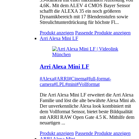
4,6K. Mit dem ALEV 4 CMOS Bayer Sensor
schafft die ALEXA 35 ein noch größeren
Dynamikbereich mit 17 Blendenstufen sowie
Streulichtunterdrückung für höchste Fl...
Produkt anzeigen
Passende Produkte anzeigen
Arri Alexa Mini LF
Arri Alexa Mini LF
#Alexa
#ARRI
#Cinema
#full-format-
camera
#LPL
#mini
#Vollformat
Die Arri Alexa Mini LF erweitert die Arri Alexa
Familie und löst die alte bewährte Alexa Mini ab.
Der unverkennliche Alexa look kombiniert mit
dem Vollformat Sensor, bietet beste Bildqualität
mit ARRI RAW Open Gate 4.5 K. Mithilfe dem
neuartigen ...
Produkt anzeigen
Passende Produkte anzeigen
ARRI Alexa Mini