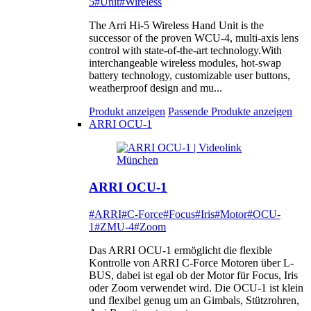
5
#Unit
#Wireless
The Arri Hi-5 Wireless Hand Unit is the
successor of the proven WCU-4, multi-axis lens
control with state-of-the-art technology.With
interchangeable wireless modules, hot-swap
battery technology, customizable user buttons,
weatherproof design and mu...
Produkt anzeigen
Passende Produkte anzeigen
ARRI OCU-1
ARRI OCU-1
#ARRI
#C-Force
#Focus
#Iris
#Motor
#OCU-
1
#ZMU-4
#Zoom
Das ARRI OCU-1 ermöglicht die flexible
Kontrolle von ARRI C-Force Motoren über L-
BUS, dabei ist egal ob der Motor für Focus, Iris
oder Zoom verwendet wird. Die OCU-1 ist klein
und flexibel genug um an Gimbals, Stützrohren,