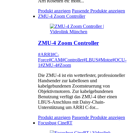
Arri Rosetten etc mont...
Produkt anzeigen
Passende Produkte anzeigen
ZMU-4 Zoom Controller
ZMU-4 Zoom Controller
#ARRI
#C-
Force
#CAM
#Controller
#LBUS
#Motor
#OCU-
1
#ZMU-4
#Zoom
Die ZMU-4 ist ein wetterfester, professioneller
Handsender zur kabellosen und
kabelgebundenen Zoomsteuerung von
Objektivmotoren. Zur kabelgebundenen
Benutzung verfügt das ZMU-4 über einen
LBUS-Anschluss mit Daisy-Chain-
Unterstützung um ARRI C-for...
Produkt anzeigen
Passende Produkte anzeigen
Focusbug CineRT