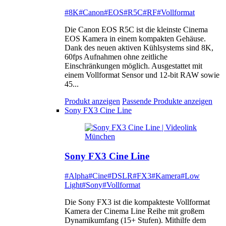
#8K
#Canon
#EOS
#R5C
#RF
#Vollformat
Die Canon EOS R5C ist die kleinste Cinema
EOS Kamera in einem kompakten Gehäuse.
Dank des neuen aktiven Kühlsystems sind 8K,
60fps Aufnahmen ohne zeitliche
Einschränkungen möglich. Ausgestattet mit
einem Vollformat Sensor und 12-bit RAW sowie
45...
Produkt anzeigen
Passende Produkte anzeigen
Sony FX3 Cine Line
Sony FX3 Cine Line
#Alpha
#Cine
#DSLR
#FX3
#Kamera
#Low
Light
#Sony
#Vollformat
Die Sony FX3 ist die kompakteste Vollformat
Kamera der Cinema Line Reihe mit großem
Dynamikumfang (15+ Stufen). Mithilfe dem