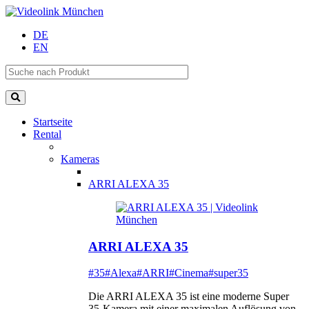
DE
EN
Startseite
Rental
Kameras
ARRI ALEXA 35
ARRI ALEXA 35
#35
#Alexa
#ARRI
#Cinema
#super35
Die ARRI ALEXA 35 ist eine moderne Super
35-Kamera mit einer maximalen Auflösung von