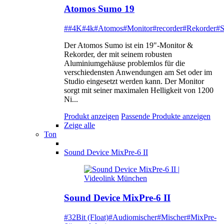
Atomos Sumo 19
##4K
#4k
#Atomos
#Monitor
#recorder
#Rekorder
#
Der Atomos Sumo ist ein 19"-Monitor &
Rekorder, der mit seinem robusten
Aluminiumgehäuse problemlos für die
verschiedensten Anwendungen am Set oder im
Studio eingesetzt werden kann. Der Monitor
sorgt mit seiner maximalen Helligkeit von 1200
Ni...
Produkt anzeigen
Passende Produkte anzeigen
Zeige alle
Ton
Sound Device MixPre-6 II
Sound Device MixPre-6 II
#32Bit (Float)
#Audiomischer
#Mischer
#MixPre-