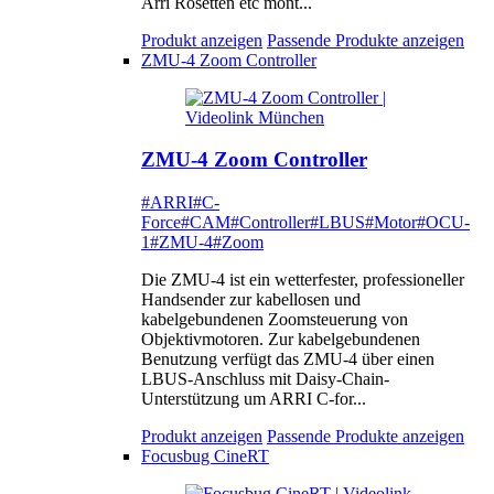
Arri Rosetten etc mont...
Produkt anzeigen
Passende Produkte anzeigen
ZMU-4 Zoom Controller
ZMU-4 Zoom Controller
#ARRI
#C-
Force
#CAM
#Controller
#LBUS
#Motor
#OCU-
1
#ZMU-4
#Zoom
Die ZMU-4 ist ein wetterfester, professioneller
Handsender zur kabellosen und
kabelgebundenen Zoomsteuerung von
Objektivmotoren. Zur kabelgebundenen
Benutzung verfügt das ZMU-4 über einen
LBUS-Anschluss mit Daisy-Chain-
Unterstützung um ARRI C-for...
Produkt anzeigen
Passende Produkte anzeigen
Focusbug CineRT