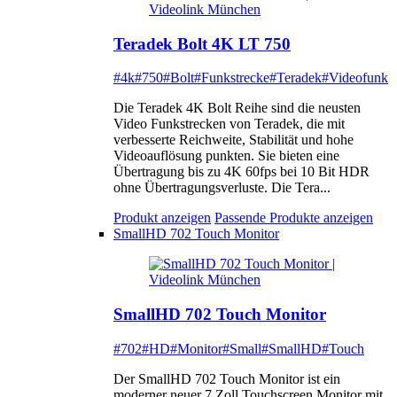
Teradek Bolt 4K LT 750
#4k
#750
#Bolt
#Funkstrecke
#Teradek
#Videofunk
Die Teradek 4K Bolt Reihe sind die neusten
Video Funkstrecken von Teradek, die mit
verbesserte Reichweite, Stabilität und hohe
Videoauflösung punkten. Sie bieten eine
Übertragung bis zu 4K 60fps bei 10 Bit HDR
ohne Übertragungsverluste. Die Tera...
Produkt anzeigen
Passende Produkte anzeigen
SmallHD 702 Touch Monitor
SmallHD 702 Touch Monitor
#702
#HD
#Monitor
#Small
#SmallHD
#Touch
Der SmallHD 702 Touch Monitor ist ein
moderner neuer 7 Zoll Touchscreen Monitor mit