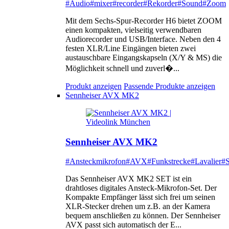
#Audio
#mixer
#recorder
#Rekorder
#Sound
#Zoom
Mit dem Sechs-Spur-Recorder H6 bietet ZOOM
einen kompakten, vielseitig verwendbaren
Audiorecorder und USB/Interface. Neben den 4
festen XLR/Line Eingängen bieten zwei
austauschbare Eingangskapseln (X/Y & MS) die
Möglichkeit schnell und zuverl�...
Produkt anzeigen
Passende Produkte anzeigen
Sennheiser AVX MK2
Sennheiser AVX MK2
#Ansteckmikrofon
#AVX
#Funkstrecke
#Lavalier
#S
Das Sennheiser AVX MK2 SET ist ein
drahtloses digitales Ansteck-Mikrofon-Set. Der
Kompakte Empfänger lässt sich frei um seinen
XLR-Stecker drehen um z.B. an der Kamera
bequem anschließen zu können. Der Sennheiser
AVX passt sich automatisch der E...