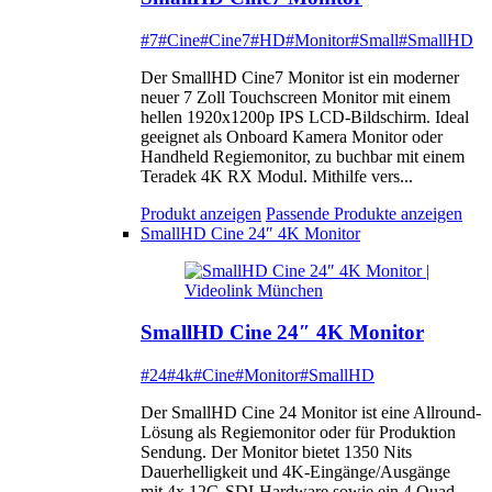
#7
#Cine
#Cine7
#HD
#Monitor
#Small
#SmallHD
Der SmallHD Cine7 Monitor ist ein moderner
neuer 7 Zoll Touchscreen Monitor mit einem
hellen 1920x1200p IPS LCD-Bildschirm. Ideal
geeignet als Onboard Kamera Monitor oder
Handheld Regiemonitor, zu buchbar mit einem
Teradek 4K RX Modul. Mithilfe vers...
Produkt anzeigen
Passende Produkte anzeigen
SmallHD Cine 24″ 4K Monitor
SmallHD Cine 24″ 4K Monitor
#24
#4k
#Cine
#Monitor
#SmallHD
Der SmallHD Cine 24 Monitor ist eine Allround-
Lösung als Regiemonitor oder für Produktion
Sendung. Der Monitor bietet 1350 Nits
Dauerhelligkeit und 4K-Eingänge/Ausgänge
mit 4x 12G-SDI-Hardware sowie ein 4 Quad-