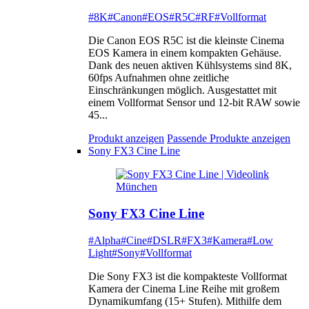
#8K
#Canon
#EOS
#R5C
#RF
#Vollformat
Die Canon EOS R5C ist die kleinste Cinema
EOS Kamera in einem kompakten Gehäuse.
Dank des neuen aktiven Kühlsystems sind 8K,
60fps Aufnahmen ohne zeitliche
Einschränkungen möglich. Ausgestattet mit
einem Vollformat Sensor und 12-bit RAW sowie
45...
Produkt anzeigen
Passende Produkte anzeigen
Sony FX3 Cine Line
Sony FX3 Cine Line
#Alpha
#Cine
#DSLR
#FX3
#Kamera
#Low
Light
#Sony
#Vollformat
Die Sony FX3 ist die kompakteste Vollformat
Kamera der Cinema Line Reihe mit großem
Dynamikumfang (15+ Stufen). Mithilfe dem