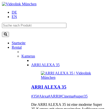
DE
EN
Startseite
Rental
Kameras
ARRI ALEXA 35
ARRI ALEXA 35
#35
#Alexa
#ARRI
#Cinema
#super35
Die ARRI ALEXA 35 ist eine moderne Super
35-Kamera mit einer maximalen Auflösung von