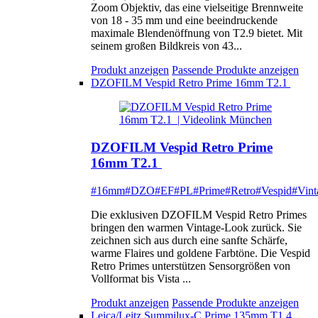
Zoom Objektiv, das eine vielseitige Brennweite
von 18 - 35 mm und eine beeindruckende
maximale Blendenöffnung von T2.9 bietet. Mit
seinem großen Bildkreis von 43...
Produkt anzeigen
Passende Produkte anzeigen
DZOFILM Vespid Retro Prime 16mm T2.1
DZOFILM Vespid Retro Prime
16mm T2.1
#16mm
#DZO
#EF
#PL
#Prime
#Retro
#Vespid
#Vint
Die exklusiven DZOFILM Vespid Retro Primes
bringen den warmen Vintage-Look zurück. Sie
zeichnen sich aus durch eine sanfte Schärfe,
warme Flaires und goldene Farbtöne. Die Vespid
Retro Primes unterstützen Sensorgrößen von
Vollformat bis Vista ...
Produkt anzeigen
Passende Produkte anzeigen
Leica/Leitz Summilux-C Prime 135mm T1.4