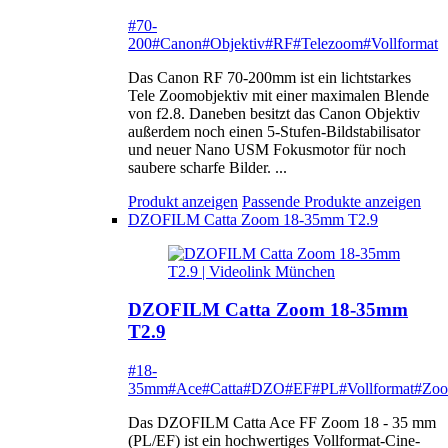
#70-
200
#Canon
#Objektiv
#RF
#Telezoom
#Vollformat
Das Canon RF 70-200mm ist ein lichtstarkes
Tele Zoomobjektiv mit einer maximalen Blende
von f2.8. Daneben besitzt das Canon Objektiv
außerdem noch einen 5-Stufen-Bildstabilisator
und neuer Nano USM Fokusmotor für noch
saubere scharfe Bilder. ...
Produkt anzeigen
Passende Produkte anzeigen
DZOFILM Catta Zoom 18-35mm T2.9
DZOFILM Catta Zoom 18-35mm
T2.9
#18-
35mm
#Ace
#Catta
#DZO
#EF
#PL
#Vollformat
#Zo
Das DZOFILM Catta Ace FF Zoom 18 - 35 mm
(PL/EF) ist ein hochwertiges Vollformat-Cine-