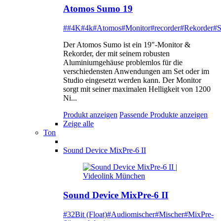
Atomos Sumo 19
##4K
#4k
#Atomos
#Monitor
#recorder
#Rekorder
#
Der Atomos Sumo ist ein 19"-Monitor &
Rekorder, der mit seinem robusten
Aluminiumgehäuse problemlos für die
verschiedensten Anwendungen am Set oder im
Studio eingesetzt werden kann. Der Monitor
sorgt mit seiner maximalen Helligkeit von 1200
Ni...
Produkt anzeigen
Passende Produkte anzeigen
Zeige alle
Ton
Sound Device MixPre-6 II
Sound Device MixPre-6 II
#32Bit (Float)
#Audiomischer
#Mischer
#MixPre-