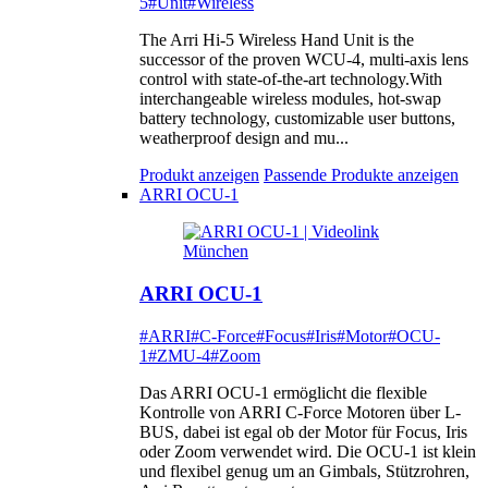
5
#Unit
#Wireless
The Arri Hi-5 Wireless Hand Unit is the
successor of the proven WCU-4, multi-axis lens
control with state-of-the-art technology.With
interchangeable wireless modules, hot-swap
battery technology, customizable user buttons,
weatherproof design and mu...
Produkt anzeigen
Passende Produkte anzeigen
ARRI OCU-1
ARRI OCU-1
#ARRI
#C-Force
#Focus
#Iris
#Motor
#OCU-
1
#ZMU-4
#Zoom
Das ARRI OCU-1 ermöglicht die flexible
Kontrolle von ARRI C-Force Motoren über L-
BUS, dabei ist egal ob der Motor für Focus, Iris
oder Zoom verwendet wird. Die OCU-1 ist klein
und flexibel genug um an Gimbals, Stützrohren,