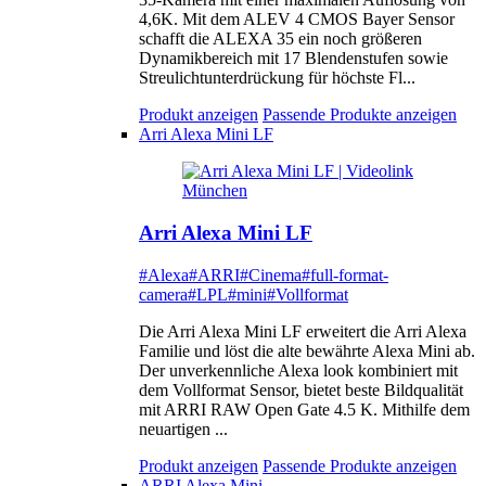
4,6K. Mit dem ALEV 4 CMOS Bayer Sensor
schafft die ALEXA 35 ein noch größeren
Dynamikbereich mit 17 Blendenstufen sowie
Streulichtunterdrückung für höchste Fl...
Produkt anzeigen
Passende Produkte anzeigen
Arri Alexa Mini LF
Arri Alexa Mini LF
#Alexa
#ARRI
#Cinema
#full-format-
camera
#LPL
#mini
#Vollformat
Die Arri Alexa Mini LF erweitert die Arri Alexa
Familie und löst die alte bewährte Alexa Mini ab.
Der unverkennliche Alexa look kombiniert mit
dem Vollformat Sensor, bietet beste Bildqualität
mit ARRI RAW Open Gate 4.5 K. Mithilfe dem
neuartigen ...
Produkt anzeigen
Passende Produkte anzeigen
ARRI Alexa Mini