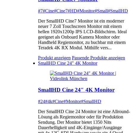
#7
#Cine
#Cine7
#HD
#Monitor
#Small
#SmallHD
Der SmallHD Cine7 Monitor ist ein moderner
neuer 7 Zoll Touchscreen Monitor mit einem
hellen 1920x1200p IPS LCD-Bildschirm. Ideal
geeignet als Onboard Kamera Monitor oder
Handheld Regiemonitor, zu buchbar mit einem
Teradek 4K RX Modul. Mithilfe vers...
Produkt anzeigen
Passende Produkte anzeigen
SmallHD Cine 24″ 4K Monitor
SmallHD Cine 24″ 4K Monitor
#24
#4k
#Cine
#Monitor
#SmallHD
Der SmallHD Cine 24 Monitor ist eine Allround-
Lösung als Regiemonitor oder für Produktion
Sendung. Der Monitor bietet 1350 Nits
Dauerhelligkeit und 4K-Eingänge/Ausgänge
mit 4x 12G-SDI-Hardware sowie ein 4 Quad-