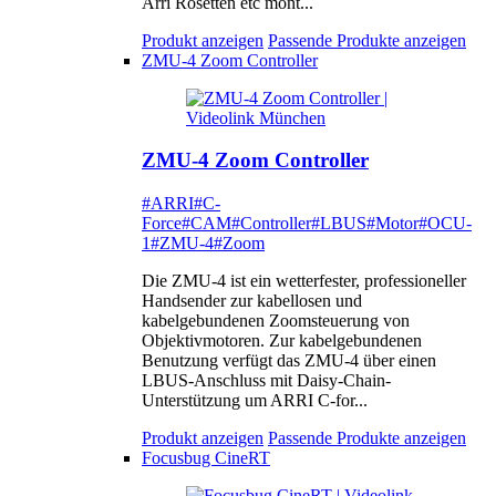
Arri Rosetten etc mont...
Produkt anzeigen
Passende Produkte anzeigen
ZMU-4 Zoom Controller
ZMU-4 Zoom Controller
#ARRI
#C-
Force
#CAM
#Controller
#LBUS
#Motor
#OCU-
1
#ZMU-4
#Zoom
Die ZMU-4 ist ein wetterfester, professioneller
Handsender zur kabellosen und
kabelgebundenen Zoomsteuerung von
Objektivmotoren. Zur kabelgebundenen
Benutzung verfügt das ZMU-4 über einen
LBUS-Anschluss mit Daisy-Chain-
Unterstützung um ARRI C-for...
Produkt anzeigen
Passende Produkte anzeigen
Focusbug CineRT