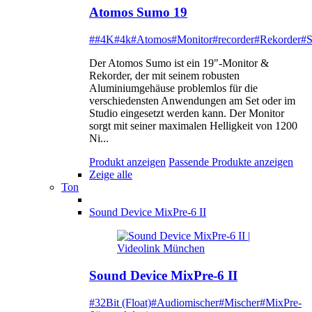
Atomos Sumo 19
##4K
#4k
#Atomos
#Monitor
#recorder
#Rekorder
#
Der Atomos Sumo ist ein 19"-Monitor &
Rekorder, der mit seinem robusten
Aluminiumgehäuse problemlos für die
verschiedensten Anwendungen am Set oder im
Studio eingesetzt werden kann. Der Monitor
sorgt mit seiner maximalen Helligkeit von 1200
Ni...
Produkt anzeigen
Passende Produkte anzeigen
Zeige alle
Ton
Sound Device MixPre-6 II
Sound Device MixPre-6 II
#32Bit (Float)
#Audiomischer
#Mischer
#MixPre-