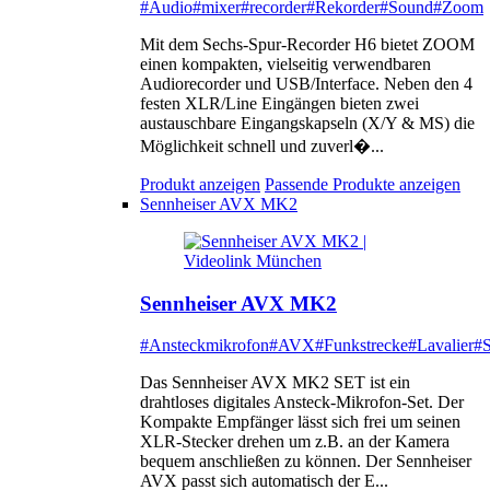
#Audio
#mixer
#recorder
#Rekorder
#Sound
#Zoom
Mit dem Sechs-Spur-Recorder H6 bietet ZOOM
einen kompakten, vielseitig verwendbaren
Audiorecorder und USB/Interface. Neben den 4
festen XLR/Line Eingängen bieten zwei
austauschbare Eingangskapseln (X/Y & MS) die
Möglichkeit schnell und zuverl�...
Produkt anzeigen
Passende Produkte anzeigen
Sennheiser AVX MK2
Sennheiser AVX MK2
#Ansteckmikrofon
#AVX
#Funkstrecke
#Lavalier
#S
Das Sennheiser AVX MK2 SET ist ein
drahtloses digitales Ansteck-Mikrofon-Set. Der
Kompakte Empfänger lässt sich frei um seinen
XLR-Stecker drehen um z.B. an der Kamera
bequem anschließen zu können. Der Sennheiser
AVX passt sich automatisch der E...