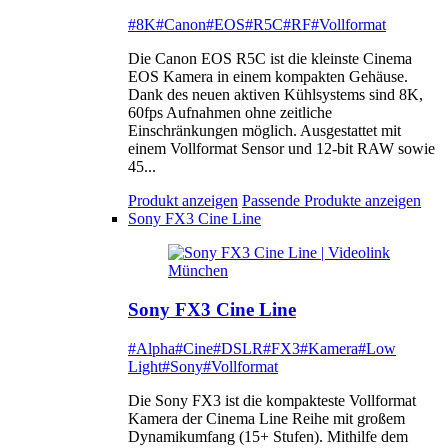
#8K
#Canon
#EOS
#R5C
#RF
#Vollformat
Die Canon EOS R5C ist die kleinste Cinema
EOS Kamera in einem kompakten Gehäuse.
Dank des neuen aktiven Kühlsystems sind 8K,
60fps Aufnahmen ohne zeitliche
Einschränkungen möglich. Ausgestattet mit
einem Vollformat Sensor und 12-bit RAW sowie
45...
Produkt anzeigen
Passende Produkte anzeigen
Sony FX3 Cine Line
Sony FX3 Cine Line
#Alpha
#Cine
#DSLR
#FX3
#Kamera
#Low
Light
#Sony
#Vollformat
Die Sony FX3 ist die kompakteste Vollformat
Kamera der Cinema Line Reihe mit großem
Dynamikumfang (15+ Stufen). Mithilfe dem