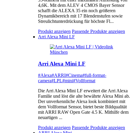
4,6K. Mit dem ALEV 4 CMOS Bayer Sensor
schafft die ALEXA 35 ein noch größeren
Dynamikbereich mit 17 Blendenstufen sowie
Streulichtunterdrückung für höchste Fl...
Produkt anzeigen
Passende Produkte anzeigen
Arri Alexa Mini LF
Arri Alexa Mini LF
#Alexa
#ARRI
#Cinema
#full-format-
camera
#LPL
#mini
#Vollformat
Die Arri Alexa Mini LF erweitert die Arri Alexa
Familie und löst die alte bewährte Alexa Mini ab.
Der unverkennliche Alexa look kombiniert mit
dem Vollformat Sensor, bietet beste Bildqualität
mit ARRI RAW Open Gate 4.5 K. Mithilfe dem
neuartigen ...
Produkt anzeigen
Passende Produkte anzeigen
ARRI Alexa Mini