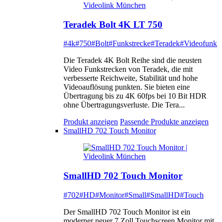
Teradek Bolt 4K LT 750
#4k
#750
#Bolt
#Funkstrecke
#Teradek
#Videofunk
Die Teradek 4K Bolt Reihe sind die neusten
Video Funkstrecken von Teradek, die mit
verbesserte Reichweite, Stabilität und hohe
Videoauflösung punkten. Sie bieten eine
Übertragung bis zu 4K 60fps bei 10 Bit HDR
ohne Übertragungsverluste. Die Tera...
Produkt anzeigen
Passende Produkte anzeigen
SmallHD 702 Touch Monitor
SmallHD 702 Touch Monitor
#702
#HD
#Monitor
#Small
#SmallHD
#Touch
Der SmallHD 702 Touch Monitor ist ein
moderner neuer 7 Zoll Touchscreen Monitor mit