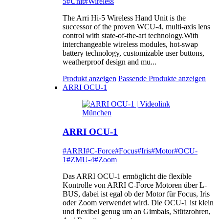
5
#Unit
#Wireless
The Arri Hi-5 Wireless Hand Unit is the
successor of the proven WCU-4, multi-axis lens
control with state-of-the-art technology.With
interchangeable wireless modules, hot-swap
battery technology, customizable user buttons,
weatherproof design and mu...
Produkt anzeigen
Passende Produkte anzeigen
ARRI OCU-1
ARRI OCU-1
#ARRI
#C-Force
#Focus
#Iris
#Motor
#OCU-
1
#ZMU-4
#Zoom
Das ARRI OCU-1 ermöglicht die flexible
Kontrolle von ARRI C-Force Motoren über L-
BUS, dabei ist egal ob der Motor für Focus, Iris
oder Zoom verwendet wird. Die OCU-1 ist klein
und flexibel genug um an Gimbals, Stützrohren,