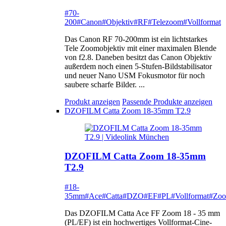
#70-
200
#Canon
#Objektiv
#RF
#Telezoom
#Vollformat
Das Canon RF 70-200mm ist ein lichtstarkes
Tele Zoomobjektiv mit einer maximalen Blende
von f2.8. Daneben besitzt das Canon Objektiv
außerdem noch einen 5-Stufen-Bildstabilisator
und neuer Nano USM Fokusmotor für noch
saubere scharfe Bilder. ...
Produkt anzeigen
Passende Produkte anzeigen
DZOFILM Catta Zoom 18-35mm T2.9
DZOFILM Catta Zoom 18-35mm
T2.9
#18-
35mm
#Ace
#Catta
#DZO
#EF
#PL
#Vollformat
#Zo
Das DZOFILM Catta Ace FF Zoom 18 - 35 mm
(PL/EF) ist ein hochwertiges Vollformat-Cine-