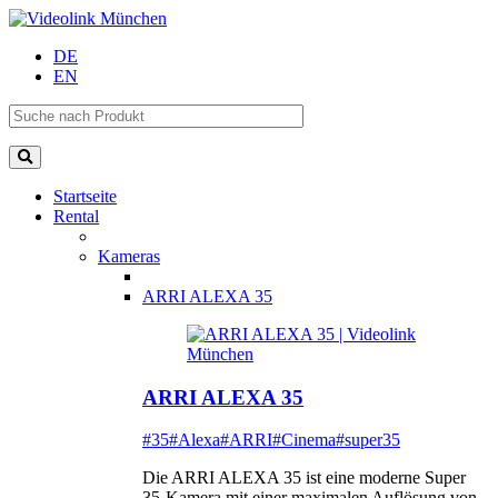
DE
EN
Startseite
Rental
Kameras
ARRI ALEXA 35
ARRI ALEXA 35
#35
#Alexa
#ARRI
#Cinema
#super35
Die ARRI ALEXA 35 ist eine moderne Super
35-Kamera mit einer maximalen Auflösung von