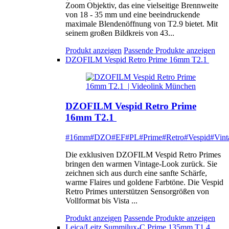
Zoom Objektiv, das eine vielseitige Brennweite
von 18 - 35 mm und eine beeindruckende
maximale Blendenöffnung von T2.9 bietet. Mit
seinem großen Bildkreis von 43...
Produkt anzeigen
Passende Produkte anzeigen
DZOFILM Vespid Retro Prime 16mm T2.1
DZOFILM Vespid Retro Prime
16mm T2.1
#16mm
#DZO
#EF
#PL
#Prime
#Retro
#Vespid
#Vint
Die exklusiven DZOFILM Vespid Retro Primes
bringen den warmen Vintage-Look zurück. Sie
zeichnen sich aus durch eine sanfte Schärfe,
warme Flaires und goldene Farbtöne. Die Vespid
Retro Primes unterstützen Sensorgrößen von
Vollformat bis Vista ...
Produkt anzeigen
Passende Produkte anzeigen
Leica/Leitz Summilux-C Prime 135mm T1.4