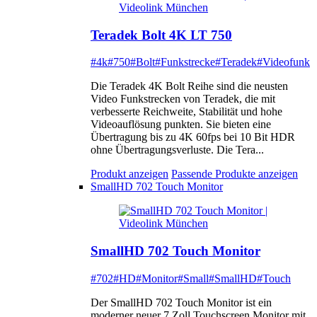
Teradek Bolt 4K LT 750
#4k
#750
#Bolt
#Funkstrecke
#Teradek
#Videofunk
Die Teradek 4K Bolt Reihe sind die neusten
Video Funkstrecken von Teradek, die mit
verbesserte Reichweite, Stabilität und hohe
Videoauflösung punkten. Sie bieten eine
Übertragung bis zu 4K 60fps bei 10 Bit HDR
ohne Übertragungsverluste. Die Tera...
Produkt anzeigen
Passende Produkte anzeigen
SmallHD 702 Touch Monitor
SmallHD 702 Touch Monitor
#702
#HD
#Monitor
#Small
#SmallHD
#Touch
Der SmallHD 702 Touch Monitor ist ein
moderner neuer 7 Zoll Touchscreen Monitor mit