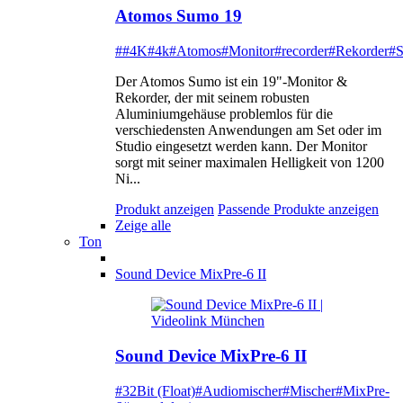
Atomos Sumo 19
##4K
#4k
#Atomos
#Monitor
#recorder
#Rekorder
#
Der Atomos Sumo ist ein 19"-Monitor &
Rekorder, der mit seinem robusten
Aluminiumgehäuse problemlos für die
verschiedensten Anwendungen am Set oder im
Studio eingesetzt werden kann. Der Monitor
sorgt mit seiner maximalen Helligkeit von 1200
Ni...
Produkt anzeigen
Passende Produkte anzeigen
Zeige alle
Ton
Sound Device MixPre-6 II
Sound Device MixPre-6 II
#32Bit (Float)
#Audiomischer
#Mischer
#MixPre-