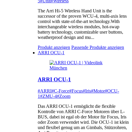
5
#Unit
#Wireless
The Arri Hi-5 Wireless Hand Unit is the
successor of the proven WCU-4, multi-axis lens
control with state-of-the-art technology.With
interchangeable wireless modules, hot-swap
battery technology, customizable user buttons,
weatherproof design and mu...
Produkt anzeigen
Passende Produkte anzeigen
ARRI OCU-1
ARRI OCU-1
#ARRI
#C-Force
#Focus
#Iris
#Motor
#OCU-
1
#ZMU-4
#Zoom
Das ARRI OCU-1 ermöglicht die flexible
Kontrolle von ARRI C-Force Motoren über L-
BUS, dabei ist egal ob der Motor für Focus, Iris
oder Zoom verwendet wird. Die OCU-1 ist klein
und flexibel genug um an Gimbals, Stützrohren,