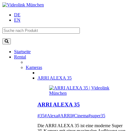
DE
EN
Startseite
Rental
Kameras
ARRI ALEXA 35
ARRI ALEXA 35
#35
#Alexa
#ARRI
#Cinema
#super35
Die ARRI ALEXA 35 ist eine moderne Super
35-Kamera mit einer maximalen Auflösung von