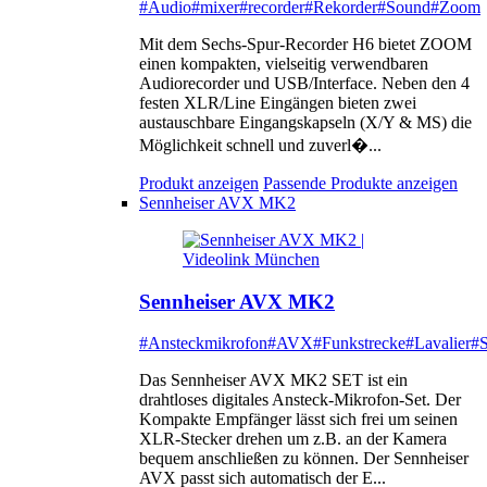
#Audio
#mixer
#recorder
#Rekorder
#Sound
#Zoom
Mit dem Sechs-Spur-Recorder H6 bietet ZOOM
einen kompakten, vielseitig verwendbaren
Audiorecorder und USB/Interface. Neben den 4
festen XLR/Line Eingängen bieten zwei
austauschbare Eingangskapseln (X/Y & MS) die
Möglichkeit schnell und zuverl�...
Produkt anzeigen
Passende Produkte anzeigen
Sennheiser AVX MK2
Sennheiser AVX MK2
#Ansteckmikrofon
#AVX
#Funkstrecke
#Lavalier
#S
Das Sennheiser AVX MK2 SET ist ein
drahtloses digitales Ansteck-Mikrofon-Set. Der
Kompakte Empfänger lässt sich frei um seinen
XLR-Stecker drehen um z.B. an der Kamera
bequem anschließen zu können. Der Sennheiser
AVX passt sich automatisch der E...