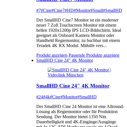
#7
#Cine
#Cine7
#HD
#Monitor
#Small
#SmallHD
Der SmallHD Cine7 Monitor ist ein moderner
neuer 7 Zoll Touchscreen Monitor mit einem
hellen 1920x1200p IPS LCD-Bildschirm. Ideal
geeignet als Onboard Kamera Monitor oder
Handheld Regiemonitor, zu buchbar mit einem
Teradek 4K RX Modul. Mithilfe vers...
Produkt anzeigen
Passende Produkte anzeigen
SmallHD Cine 24″ 4K Monitor
SmallHD Cine 24″ 4K Monitor
#24
#4k
#Cine
#Monitor
#SmallHD
Der SmallHD Cine 24 Monitor ist eine Allround-
Lösung als Regiemonitor oder für Produktion
Sendung. Der Monitor bietet 1350 Nits
Dauerhelligkeit und 4K-Eingänge/Ausgänge
mit 4x 12G-SDI-Hardware sowie ein 4 Quad-