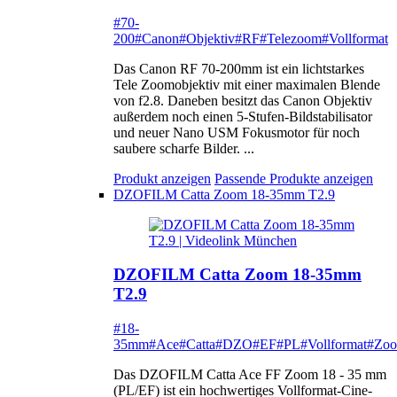
#70-
200
#Canon
#Objektiv
#RF
#Telezoom
#Vollformat
Das Canon RF 70-200mm ist ein lichtstarkes
Tele Zoomobjektiv mit einer maximalen Blende
von f2.8. Daneben besitzt das Canon Objektiv
außerdem noch einen 5-Stufen-Bildstabilisator
und neuer Nano USM Fokusmotor für noch
saubere scharfe Bilder. ...
Produkt anzeigen
Passende Produkte anzeigen
DZOFILM Catta Zoom 18-35mm T2.9
DZOFILM Catta Zoom 18-35mm
T2.9
#18-
35mm
#Ace
#Catta
#DZO
#EF
#PL
#Vollformat
#Zo
Das DZOFILM Catta Ace FF Zoom 18 - 35 mm
(PL/EF) ist ein hochwertiges Vollformat-Cine-