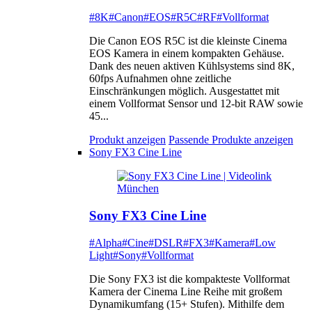
#8K
#Canon
#EOS
#R5C
#RF
#Vollformat
Die Canon EOS R5C ist die kleinste Cinema
EOS Kamera in einem kompakten Gehäuse.
Dank des neuen aktiven Kühlsystems sind 8K,
60fps Aufnahmen ohne zeitliche
Einschränkungen möglich. Ausgestattet mit
einem Vollformat Sensor und 12-bit RAW sowie
45...
Produkt anzeigen
Passende Produkte anzeigen
Sony FX3 Cine Line
Sony FX3 Cine Line
#Alpha
#Cine
#DSLR
#FX3
#Kamera
#Low
Light
#Sony
#Vollformat
Die Sony FX3 ist die kompakteste Vollformat
Kamera der Cinema Line Reihe mit großem
Dynamikumfang (15+ Stufen). Mithilfe dem