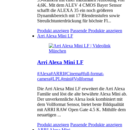
4,6K. Mit dem ALEV 4 CMOS Bayer Sensor
schafft die ALEXA 35 ein noch größeren
Dynamikbereich mit 17 Blendenstufen sowie
Streulichtunterdrückung für höchste Fl...
Produkt anzeigen
Passende Produkte anzeigen
Arri Alexa Mini LF
Arri Alexa Mini LF
#Alexa
#ARRI
#Cinema
#full-format-
camera
#LPL
#mini
#Vollformat
Die Arri Alexa Mini LF erweitert die Arri Alexa
Familie und löst die alte bewährte Alexa Mini ab.
Der unverkennliche Alexa look kombiniert mit
dem Vollformat Sensor, bietet beste Bildqualität
mit ARRI RAW Open Gate 4.5 K. Mithilfe dem
neuartigen ...
Produkt anzeigen
Passende Produkte anzeigen
ARRI Alexa Mini