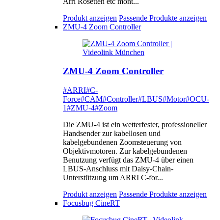
Arri Rosetten etc mont...
Produkt anzeigen
Passende Produkte anzeigen
ZMU-4 Zoom Controller
ZMU-4 Zoom Controller
#ARRI
#C-
Force
#CAM
#Controller
#LBUS
#Motor
#OCU-
1
#ZMU-4
#Zoom
Die ZMU-4 ist ein wetterfester, professioneller
Handsender zur kabellosen und
kabelgebundenen Zoomsteuerung von
Objektivmotoren. Zur kabelgebundenen
Benutzung verfügt das ZMU-4 über einen
LBUS-Anschluss mit Daisy-Chain-
Unterstützung um ARRI C-for...
Produkt anzeigen
Passende Produkte anzeigen
Focusbug CineRT