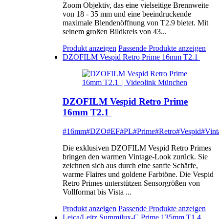
Zoom Objektiv, das eine vielseitige Brennweite
von 18 - 35 mm und eine beeindruckende
maximale Blendenöffnung von T2.9 bietet. Mit
seinem großen Bildkreis von 43...
Produkt anzeigen
Passende Produkte anzeigen
DZOFILM Vespid Retro Prime 16mm T2.1
DZOFILM Vespid Retro Prime
16mm T2.1
#16mm
#DZO
#EF
#PL
#Prime
#Retro
#Vespid
#Vint
Die exklusiven DZOFILM Vespid Retro Primes
bringen den warmen Vintage-Look zurück. Sie
zeichnen sich aus durch eine sanfte Schärfe,
warme Flaires und goldene Farbtöne. Die Vespid
Retro Primes unterstützen Sensorgrößen von
Vollformat bis Vista ...
Produkt anzeigen
Passende Produkte anzeigen
Leica/Leitz Summilux-C Prime 135mm T1.4