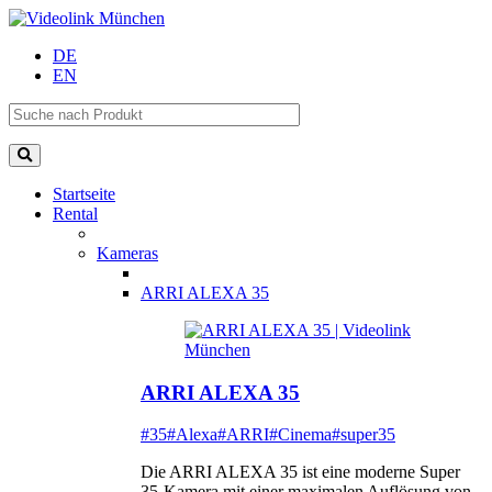
DE
EN
Startseite
Rental
Kameras
ARRI ALEXA 35
ARRI ALEXA 35
#35
#Alexa
#ARRI
#Cinema
#super35
Die ARRI ALEXA 35 ist eine moderne Super
35-Kamera mit einer maximalen Auflösung von