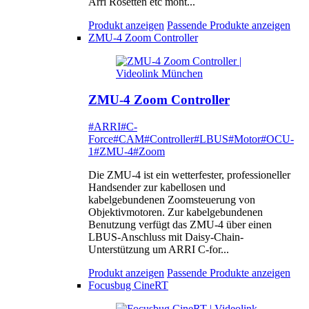
Arri Rosetten etc mont...
Produkt anzeigen
Passende Produkte anzeigen
ZMU-4 Zoom Controller
ZMU-4 Zoom Controller
#ARRI
#C-
Force
#CAM
#Controller
#LBUS
#Motor
#OCU-
1
#ZMU-4
#Zoom
Die ZMU-4 ist ein wetterfester, professioneller
Handsender zur kabellosen und
kabelgebundenen Zoomsteuerung von
Objektivmotoren. Zur kabelgebundenen
Benutzung verfügt das ZMU-4 über einen
LBUS-Anschluss mit Daisy-Chain-
Unterstützung um ARRI C-for...
Produkt anzeigen
Passende Produkte anzeigen
Focusbug CineRT