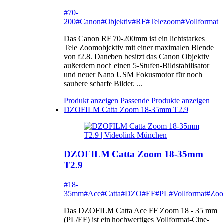
#70-
200
#Canon
#Objektiv
#RF
#Telezoom
#Vollformat
Das Canon RF 70-200mm ist ein lichtstarkes
Tele Zoomobjektiv mit einer maximalen Blende
von f2.8. Daneben besitzt das Canon Objektiv
außerdem noch einen 5-Stufen-Bildstabilisator
und neuer Nano USM Fokusmotor für noch
saubere scharfe Bilder. ...
Produkt anzeigen
Passende Produkte anzeigen
DZOFILM Catta Zoom 18-35mm T2.9
DZOFILM Catta Zoom 18-35mm
T2.9
#18-
35mm
#Ace
#Catta
#DZO
#EF
#PL
#Vollformat
#Zo
Das DZOFILM Catta Ace FF Zoom 18 - 35 mm
(PL/EF) ist ein hochwertiges Vollformat-Cine-