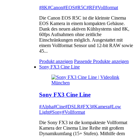
#8K
#Canon
#EOS
#R5C
#RF
#Vollformat
Die Canon EOS R5C ist die kleinste Cinema
EOS Kamera in einem kompakten Gehäuse.
Dank des neuen aktiven Kühlsystems sind 8K,
60fps Aufnahmen ohne zeitliche
Einschränkungen möglich. Ausgestattet mit
einem Vollformat Sensor und 12-bit RAW sowie
45...
Produkt anzeigen
Passende Produkte anzeigen
Sony FX3 Cine Line
Sony FX3 Cine Line
#Alpha
#Cine
#DSLR
#FX3
#Kamera
#Low
Light
#Sony
#Vollformat
Die Sony FX3 ist die kompakteste Vollformat
Kamera der Cinema Line Reihe mit großem
Dynamikumfang (15+ Stufen). Mithilfe dem