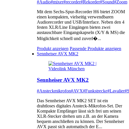
#Audio
#mixer
#recorder
#Rekorder
#Sound
#Zoom
Mit dem Sechs-Spur-Recorder H6 bietet ZOOM
einen kompakten, vielseitig verwendbaren
Audiorecorder und USB/Interface. Neben den 4
festen XLR/Line Eingängen bieten zwei
austauschbare Eingangskapseln (X/Y & MS) die
Möglichkeit schnell und zuverl�...
Produkt anzeigen
Passende Produkte anzeigen
Sennheiser AVX MK2
Sennheiser AVX MK2
#Ansteckmikrofon
#AVX
#Funkstrecke
#Lavalier
#S
Das Sennheiser AVX MK2 SET ist ein
drahtloses digitales Ansteck-Mikrofon-Set. Der
Kompakte Empfänger lässt sich frei um seinen
XLR-Stecker drehen um z.B. an der Kamera
bequem anschließen zu können. Der Sennheiser
AVX passt sich automatisch der E...