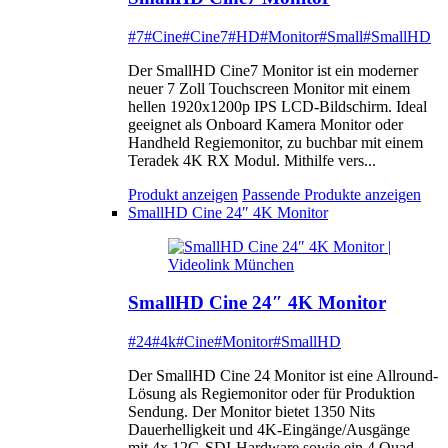
#7
#Cine
#Cine7
#HD
#Monitor
#Small
#SmallHD
Der SmallHD Cine7 Monitor ist ein moderner
neuer 7 Zoll Touchscreen Monitor mit einem
hellen 1920x1200p IPS LCD-Bildschirm. Ideal
geeignet als Onboard Kamera Monitor oder
Handheld Regiemonitor, zu buchbar mit einem
Teradek 4K RX Modul. Mithilfe vers...
Produkt anzeigen
Passende Produkte anzeigen
SmallHD Cine 24″ 4K Monitor
SmallHD Cine 24″ 4K Monitor
#24
#4k
#Cine
#Monitor
#SmallHD
Der SmallHD Cine 24 Monitor ist eine Allround-
Lösung als Regiemonitor oder für Produktion
Sendung. Der Monitor bietet 1350 Nits
Dauerhelligkeit und 4K-Eingänge/Ausgänge
mit 4x 12G-SDI-Hardware sowie ein 4 Quad-