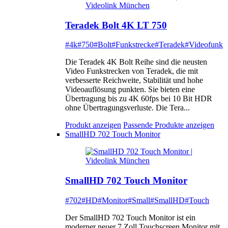
Teradek Bolt 4K LT 750
#4k
#750
#Bolt
#Funkstrecke
#Teradek
#Videofunk
Die Teradek 4K Bolt Reihe sind die neusten
Video Funkstrecken von Teradek, die mit
verbesserte Reichweite, Stabilität und hohe
Videoauflösung punkten. Sie bieten eine
Übertragung bis zu 4K 60fps bei 10 Bit HDR
ohne Übertragungsverluste. Die Tera...
Produkt anzeigen
Passende Produkte anzeigen
SmallHD 702 Touch Monitor
SmallHD 702 Touch Monitor
#702
#HD
#Monitor
#Small
#SmallHD
#Touch
Der SmallHD 702 Touch Monitor ist ein
moderner neuer 7 Zoll Touchscreen Monitor mit