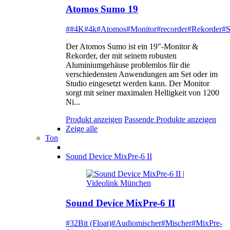
Atomos Sumo 19
##4K
#4k
#Atomos
#Monitor
#recorder
#Rekorder
#
Der Atomos Sumo ist ein 19"-Monitor &
Rekorder, der mit seinem robusten
Aluminiumgehäuse problemlos für die
verschiedensten Anwendungen am Set oder im
Studio eingesetzt werden kann. Der Monitor
sorgt mit seiner maximalen Helligkeit von 1200
Ni...
Produkt anzeigen
Passende Produkte anzeigen
Zeige alle
Ton
Sound Device MixPre-6 II
Sound Device MixPre-6 II
#32Bit (Float)
#Audiomischer
#Mischer
#MixPre-