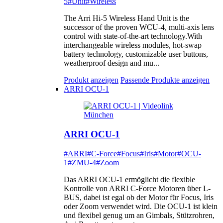
5
#Unit
#Wireless
The Arri Hi-5 Wireless Hand Unit is the
successor of the proven WCU-4, multi-axis lens
control with state-of-the-art technology.With
interchangeable wireless modules, hot-swap
battery technology, customizable user buttons,
weatherproof design and mu...
Produkt anzeigen
Passende Produkte anzeigen
ARRI OCU-1
ARRI OCU-1
#ARRI
#C-Force
#Focus
#Iris
#Motor
#OCU-
1
#ZMU-4
#Zoom
Das ARRI OCU-1 ermöglicht die flexible
Kontrolle von ARRI C-Force Motoren über L-
BUS, dabei ist egal ob der Motor für Focus, Iris
oder Zoom verwendet wird. Die OCU-1 ist klein
und flexibel genug um an Gimbals, Stützrohren,