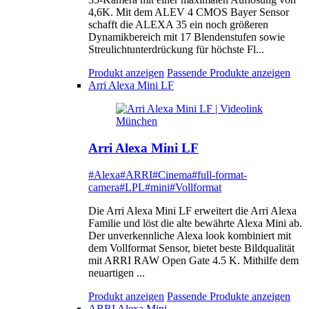
4,6K. Mit dem ALEV 4 CMOS Bayer Sensor
schafft die ALEXA 35 ein noch größeren
Dynamikbereich mit 17 Blendenstufen sowie
Streulichtunterdrückung für höchste Fl...
Produkt anzeigen
Passende Produkte anzeigen
Arri Alexa Mini LF
Arri Alexa Mini LF
#Alexa
#ARRI
#Cinema
#full-format-
camera
#LPL
#mini
#Vollformat
Die Arri Alexa Mini LF erweitert die Arri Alexa
Familie und löst die alte bewährte Alexa Mini ab.
Der unverkennliche Alexa look kombiniert mit
dem Vollformat Sensor, bietet beste Bildqualität
mit ARRI RAW Open Gate 4.5 K. Mithilfe dem
neuartigen ...
Produkt anzeigen
Passende Produkte anzeigen
ARRI Alexa Mini