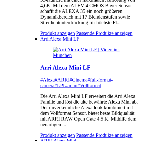
4,6K. Mit dem ALEV 4 CMOS Bayer Sensor
schafft die ALEXA 35 ein noch größeren
Dynamikbereich mit 17 Blendenstufen sowie
Streulichtunterdrückung für höchste Fl...
Produkt anzeigen
Passende Produkte anzeigen
Arri Alexa Mini LF
Arri Alexa Mini LF
#Alexa
#ARRI
#Cinema
#full-format-
camera
#LPL
#mini
#Vollformat
Die Arri Alexa Mini LF erweitert die Arri Alexa
Familie und löst die alte bewährte Alexa Mini ab.
Der unverkennliche Alexa look kombiniert mit
dem Vollformat Sensor, bietet beste Bildqualität
mit ARRI RAW Open Gate 4.5 K. Mithilfe dem
neuartigen ...
Produkt anzeigen
Passende Produkte anzeigen
ARRI Alexa Mini