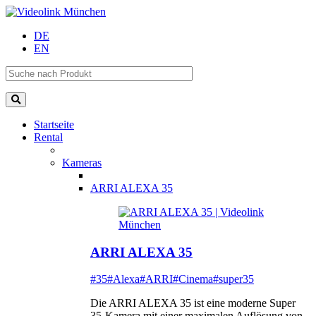
DE
EN
Startseite
Rental
Kameras
ARRI ALEXA 35
ARRI ALEXA 35
#35
#Alexa
#ARRI
#Cinema
#super35
Die ARRI ALEXA 35 ist eine moderne Super
35-Kamera mit einer maximalen Auflösung von