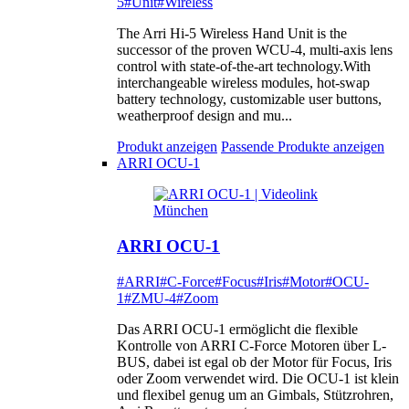
5
#Unit
#Wireless
The Arri Hi-5 Wireless Hand Unit is the
successor of the proven WCU-4, multi-axis lens
control with state-of-the-art technology.With
interchangeable wireless modules, hot-swap
battery technology, customizable user buttons,
weatherproof design and mu...
Produkt anzeigen
Passende Produkte anzeigen
ARRI OCU-1
ARRI OCU-1
#ARRI
#C-Force
#Focus
#Iris
#Motor
#OCU-
1
#ZMU-4
#Zoom
Das ARRI OCU-1 ermöglicht die flexible
Kontrolle von ARRI C-Force Motoren über L-
BUS, dabei ist egal ob der Motor für Focus, Iris
oder Zoom verwendet wird. Die OCU-1 ist klein
und flexibel genug um an Gimbals, Stützrohren,