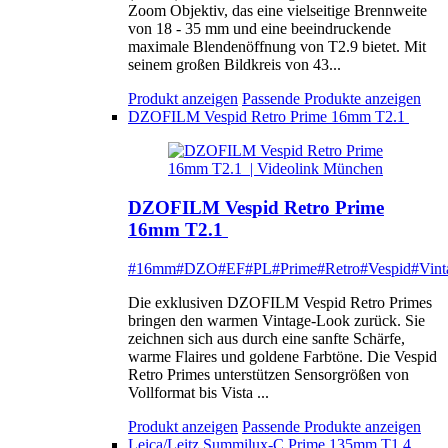
Zoom Objektiv, das eine vielseitige Brennweite
von 18 - 35 mm und eine beeindruckende
maximale Blendenöffnung von T2.9 bietet. Mit
seinem großen Bildkreis von 43...
Produkt anzeigen
Passende Produkte anzeigen
DZOFILM Vespid Retro Prime 16mm T2.1
DZOFILM Vespid Retro Prime
16mm T2.1
#16mm
#DZO
#EF
#PL
#Prime
#Retro
#Vespid
#Vint
Die exklusiven DZOFILM Vespid Retro Primes
bringen den warmen Vintage-Look zurück. Sie
zeichnen sich aus durch eine sanfte Schärfe,
warme Flaires und goldene Farbtöne. Die Vespid
Retro Primes unterstützen Sensorgrößen von
Vollformat bis Vista ...
Produkt anzeigen
Passende Produkte anzeigen
Leica/Leitz Summilux-C Prime 135mm T1.4