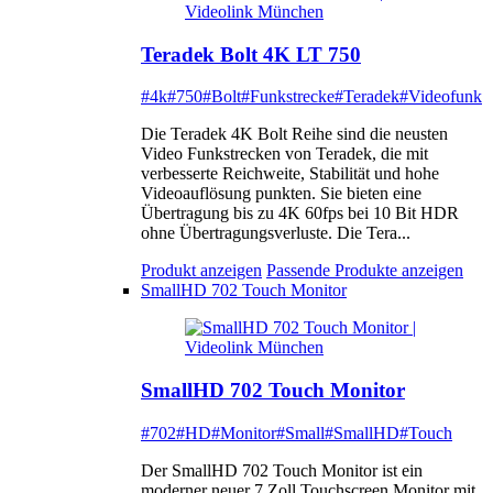
Teradek Bolt 4K LT 750
#4k
#750
#Bolt
#Funkstrecke
#Teradek
#Videofunk
Die Teradek 4K Bolt Reihe sind die neusten
Video Funkstrecken von Teradek, die mit
verbesserte Reichweite, Stabilität und hohe
Videoauflösung punkten. Sie bieten eine
Übertragung bis zu 4K 60fps bei 10 Bit HDR
ohne Übertragungsverluste. Die Tera...
Produkt anzeigen
Passende Produkte anzeigen
SmallHD 702 Touch Monitor
SmallHD 702 Touch Monitor
#702
#HD
#Monitor
#Small
#SmallHD
#Touch
Der SmallHD 702 Touch Monitor ist ein
moderner neuer 7 Zoll Touchscreen Monitor mit