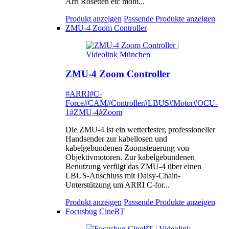
Arri Rosetten etc mont...
Produkt anzeigen
Passende Produkte anzeigen
ZMU-4 Zoom Controller
ZMU-4 Zoom Controller
#ARRI
#C-
Force
#CAM
#Controller
#LBUS
#Motor
#OCU-
1
#ZMU-4
#Zoom
Die ZMU-4 ist ein wetterfester, professioneller
Handsender zur kabellosen und
kabelgebundenen Zoomsteuerung von
Objektivmotoren. Zur kabelgebundenen
Benutzung verfügt das ZMU-4 über einen
LBUS-Anschluss mit Daisy-Chain-
Unterstützung um ARRI C-for...
Produkt anzeigen
Passende Produkte anzeigen
Focusbug CineRT