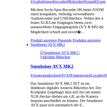
#Audio
#mixer
#recorder
#Rekorder
#Sound
#Zoom
Mit dem Sechs-Spur-Recorder H6 bietet ZOOM
einen kompakten, vielseitig verwendbaren
Audiorecorder und USB/Interface. Neben den 4
festen XLR/Line Eingängen bieten zwei
austauschbare Eingangskapseln (X/Y & MS) die
Möglichkeit schnell und zuverl�...
Produkt anzeigen
Passende Produkte anzeigen
Sennheiser AVX MK2
Sennheiser AVX MK2
#Ansteckmikrofon
#AVX
#Funkstrecke
#Lavalier
#S
Das Sennheiser AVX MK2 SET ist ein
drahtloses digitales Ansteck-Mikrofon-Set. Der
Kompakte Empfänger lässt sich frei um seinen
XLR-Stecker drehen um z.B. an der Kamera
bequem anschließen zu können. Der Sennheiser
AVX passt sich automatisch der E...