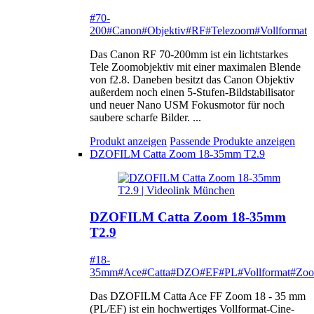
#70-
200
#Canon
#Objektiv
#RF
#Telezoom
#Vollformat
Das Canon RF 70-200mm ist ein lichtstarkes
Tele Zoomobjektiv mit einer maximalen Blende
von f2.8. Daneben besitzt das Canon Objektiv
außerdem noch einen 5-Stufen-Bildstabilisator
und neuer Nano USM Fokusmotor für noch
saubere scharfe Bilder. ...
Produkt anzeigen
Passende Produkte anzeigen
DZOFILM Catta Zoom 18-35mm T2.9
DZOFILM Catta Zoom 18-35mm
T2.9
#18-
35mm
#Ace
#Catta
#DZO
#EF
#PL
#Vollformat
#Zo
Das DZOFILM Catta Ace FF Zoom 18 - 35 mm
(PL/EF) ist ein hochwertiges Vollformat-Cine-