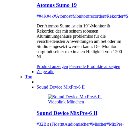
Atomos Sumo 19
##4K
#4k
#Atomos
#Monitor
#recorder
#Rekorder
#
Der Atomos Sumo ist ein 19"-Monitor &
Rekorder, der mit seinem robusten
Aluminiumgehäuse problemlos für die
verschiedensten Anwendungen am Set oder im
Studio eingesetzt werden kann. Der Monitor
sorgt mit seiner maximalen Helligkeit von 1200
Ni...
Produkt anzeigen
Passende Produkte anzeigen
Zeige alle
Ton
Sound Device MixPre-6 II
Sound Device MixPre-6 II
#32Bit (Float)
#Audiomischer
#Mischer
#MixPre-