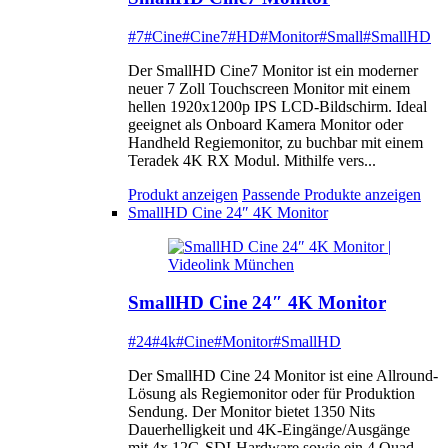
#7
#Cine
#Cine7
#HD
#Monitor
#Small
#SmallHD
Der SmallHD Cine7 Monitor ist ein moderner
neuer 7 Zoll Touchscreen Monitor mit einem
hellen 1920x1200p IPS LCD-Bildschirm. Ideal
geeignet als Onboard Kamera Monitor oder
Handheld Regiemonitor, zu buchbar mit einem
Teradek 4K RX Modul. Mithilfe vers...
Produkt anzeigen
Passende Produkte anzeigen
SmallHD Cine 24″ 4K Monitor
SmallHD Cine 24″ 4K Monitor
#24
#4k
#Cine
#Monitor
#SmallHD
Der SmallHD Cine 24 Monitor ist eine Allround-
Lösung als Regiemonitor oder für Produktion
Sendung. Der Monitor bietet 1350 Nits
Dauerhelligkeit und 4K-Eingänge/Ausgänge
mit 4x 12G-SDI-Hardware sowie ein 4 Quad-