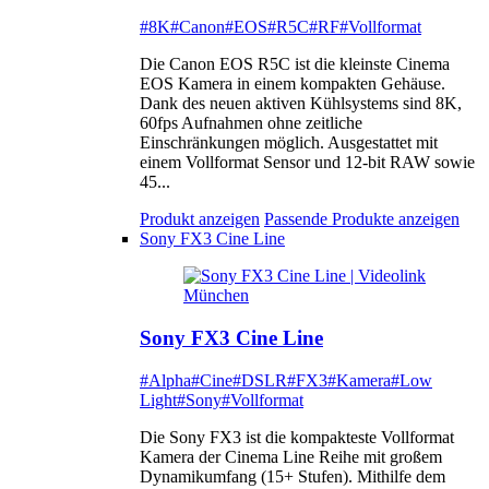
#8K
#Canon
#EOS
#R5C
#RF
#Vollformat
Die Canon EOS R5C ist die kleinste Cinema
EOS Kamera in einem kompakten Gehäuse.
Dank des neuen aktiven Kühlsystems sind 8K,
60fps Aufnahmen ohne zeitliche
Einschränkungen möglich. Ausgestattet mit
einem Vollformat Sensor und 12-bit RAW sowie
45...
Produkt anzeigen
Passende Produkte anzeigen
Sony FX3 Cine Line
Sony FX3 Cine Line
#Alpha
#Cine
#DSLR
#FX3
#Kamera
#Low
Light
#Sony
#Vollformat
Die Sony FX3 ist die kompakteste Vollformat
Kamera der Cinema Line Reihe mit großem
Dynamikumfang (15+ Stufen). Mithilfe dem