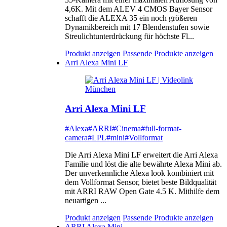
4,6K. Mit dem ALEV 4 CMOS Bayer Sensor
schafft die ALEXA 35 ein noch größeren
Dynamikbereich mit 17 Blendenstufen sowie
Streulichtunterdrückung für höchste Fl...
Produkt anzeigen
Passende Produkte anzeigen
Arri Alexa Mini LF
Arri Alexa Mini LF
#Alexa
#ARRI
#Cinema
#full-format-
camera
#LPL
#mini
#Vollformat
Die Arri Alexa Mini LF erweitert die Arri Alexa
Familie und löst die alte bewährte Alexa Mini ab.
Der unverkennliche Alexa look kombiniert mit
dem Vollformat Sensor, bietet beste Bildqualität
mit ARRI RAW Open Gate 4.5 K. Mithilfe dem
neuartigen ...
Produkt anzeigen
Passende Produkte anzeigen
ARRI Alexa Mini