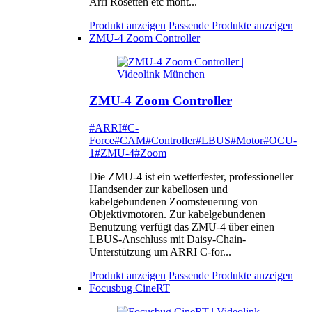
Arri Rosetten etc mont...
Produkt anzeigen
Passende Produkte anzeigen
ZMU-4 Zoom Controller
ZMU-4 Zoom Controller
#ARRI
#C-
Force
#CAM
#Controller
#LBUS
#Motor
#OCU-
1
#ZMU-4
#Zoom
Die ZMU-4 ist ein wetterfester, professioneller
Handsender zur kabellosen und
kabelgebundenen Zoomsteuerung von
Objektivmotoren. Zur kabelgebundenen
Benutzung verfügt das ZMU-4 über einen
LBUS-Anschluss mit Daisy-Chain-
Unterstützung um ARRI C-for...
Produkt anzeigen
Passende Produkte anzeigen
Focusbug CineRT