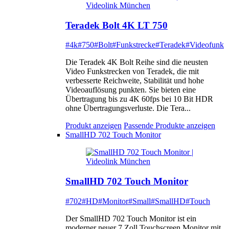
Teradek Bolt 4K LT 750
#4k
#750
#Bolt
#Funkstrecke
#Teradek
#Videofunk
Die Teradek 4K Bolt Reihe sind die neusten
Video Funkstrecken von Teradek, die mit
verbesserte Reichweite, Stabilität und hohe
Videoauflösung punkten. Sie bieten eine
Übertragung bis zu 4K 60fps bei 10 Bit HDR
ohne Übertragungsverluste. Die Tera...
Produkt anzeigen
Passende Produkte anzeigen
SmallHD 702 Touch Monitor
SmallHD 702 Touch Monitor
#702
#HD
#Monitor
#Small
#SmallHD
#Touch
Der SmallHD 702 Touch Monitor ist ein
moderner neuer 7 Zoll Touchscreen Monitor mit