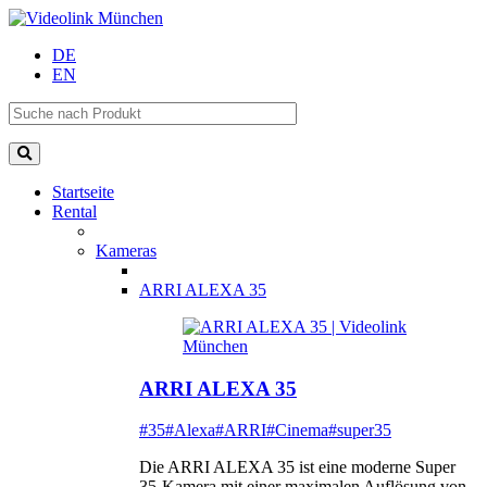
DE
EN
Startseite
Rental
Kameras
ARRI ALEXA 35
ARRI ALEXA 35
#35
#Alexa
#ARRI
#Cinema
#super35
Die ARRI ALEXA 35 ist eine moderne Super
35-Kamera mit einer maximalen Auflösung von