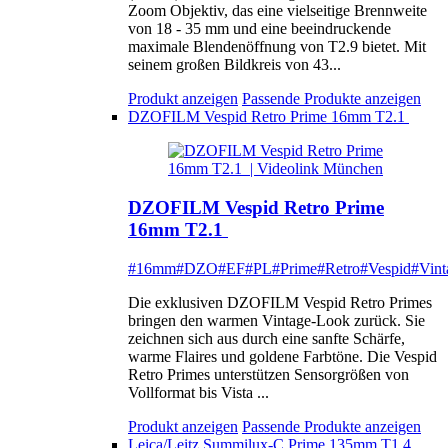
Zoom Objektiv, das eine vielseitige Brennweite
von 18 - 35 mm und eine beeindruckende
maximale Blendenöffnung von T2.9 bietet. Mit
seinem großen Bildkreis von 43...
Produkt anzeigen
Passende Produkte anzeigen
DZOFILM Vespid Retro Prime 16mm T2.1
DZOFILM Vespid Retro Prime
16mm T2.1
#16mm
#DZO
#EF
#PL
#Prime
#Retro
#Vespid
#Vint
Die exklusiven DZOFILM Vespid Retro Primes
bringen den warmen Vintage-Look zurück. Sie
zeichnen sich aus durch eine sanfte Schärfe,
warme Flaires und goldene Farbtöne. Die Vespid
Retro Primes unterstützen Sensorgrößen von
Vollformat bis Vista ...
Produkt anzeigen
Passende Produkte anzeigen
Leica/Leitz Summilux-C Prime 135mm T1.4