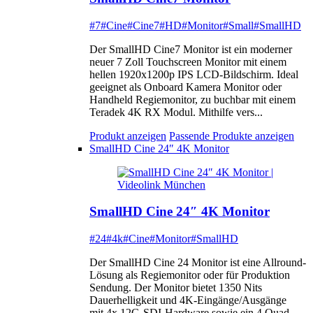
#7
#Cine
#Cine7
#HD
#Monitor
#Small
#SmallHD
Der SmallHD Cine7 Monitor ist ein moderner
neuer 7 Zoll Touchscreen Monitor mit einem
hellen 1920x1200p IPS LCD-Bildschirm. Ideal
geeignet als Onboard Kamera Monitor oder
Handheld Regiemonitor, zu buchbar mit einem
Teradek 4K RX Modul. Mithilfe vers...
Produkt anzeigen
Passende Produkte anzeigen
SmallHD Cine 24″ 4K Monitor
SmallHD Cine 24″ 4K Monitor
#24
#4k
#Cine
#Monitor
#SmallHD
Der SmallHD Cine 24 Monitor ist eine Allround-
Lösung als Regiemonitor oder für Produktion
Sendung. Der Monitor bietet 1350 Nits
Dauerhelligkeit und 4K-Eingänge/Ausgänge
mit 4x 12G-SDI-Hardware sowie ein 4 Quad-