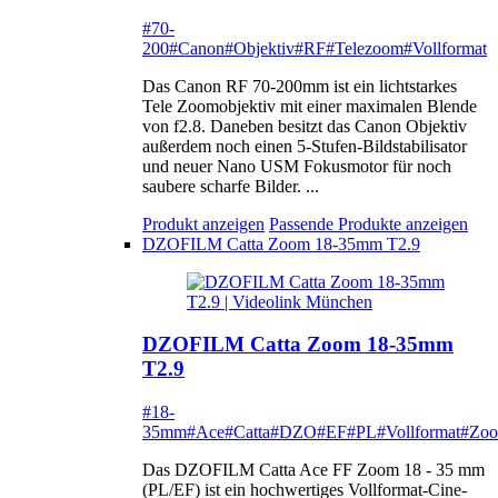
#70-
200
#Canon
#Objektiv
#RF
#Telezoom
#Vollformat
Das Canon RF 70-200mm ist ein lichtstarkes
Tele Zoomobjektiv mit einer maximalen Blende
von f2.8. Daneben besitzt das Canon Objektiv
außerdem noch einen 5-Stufen-Bildstabilisator
und neuer Nano USM Fokusmotor für noch
saubere scharfe Bilder. ...
Produkt anzeigen
Passende Produkte anzeigen
DZOFILM Catta Zoom 18-35mm T2.9
DZOFILM Catta Zoom 18-35mm
T2.9
#18-
35mm
#Ace
#Catta
#DZO
#EF
#PL
#Vollformat
#Zo
Das DZOFILM Catta Ace FF Zoom 18 - 35 mm
(PL/EF) ist ein hochwertiges Vollformat-Cine-