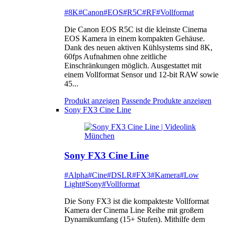
#8K
#Canon
#EOS
#R5C
#RF
#Vollformat
Die Canon EOS R5C ist die kleinste Cinema
EOS Kamera in einem kompakten Gehäuse.
Dank des neuen aktiven Kühlsystems sind 8K,
60fps Aufnahmen ohne zeitliche
Einschränkungen möglich. Ausgestattet mit
einem Vollformat Sensor und 12-bit RAW sowie
45...
Produkt anzeigen
Passende Produkte anzeigen
Sony FX3 Cine Line
Sony FX3 Cine Line
#Alpha
#Cine
#DSLR
#FX3
#Kamera
#Low
Light
#Sony
#Vollformat
Die Sony FX3 ist die kompakteste Vollformat
Kamera der Cinema Line Reihe mit großem
Dynamikumfang (15+ Stufen). Mithilfe dem