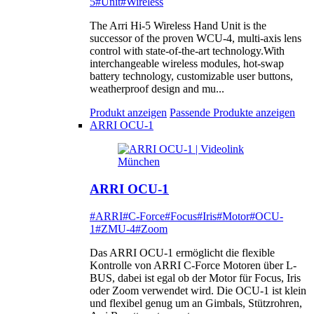
5
#Unit
#Wireless
The Arri Hi-5 Wireless Hand Unit is the
successor of the proven WCU-4, multi-axis lens
control with state-of-the-art technology.With
interchangeable wireless modules, hot-swap
battery technology, customizable user buttons,
weatherproof design and mu...
Produkt anzeigen
Passende Produkte anzeigen
ARRI OCU-1
ARRI OCU-1
#ARRI
#C-Force
#Focus
#Iris
#Motor
#OCU-
1
#ZMU-4
#Zoom
Das ARRI OCU-1 ermöglicht die flexible
Kontrolle von ARRI C-Force Motoren über L-
BUS, dabei ist egal ob der Motor für Focus, Iris
oder Zoom verwendet wird. Die OCU-1 ist klein
und flexibel genug um an Gimbals, Stützrohren,