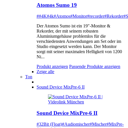
Atomos Sumo 19
##4K
#4k
#Atomos
#Monitor
#recorder
#Rekorder
#
Der Atomos Sumo ist ein 19"-Monitor &
Rekorder, der mit seinem robusten
Aluminiumgehäuse problemlos für die
verschiedensten Anwendungen am Set oder im
Studio eingesetzt werden kann. Der Monitor
sorgt mit seiner maximalen Helligkeit von 1200
Ni...
Produkt anzeigen
Passende Produkte anzeigen
Zeige alle
Ton
Sound Device MixPre-6 II
Sound Device MixPre-6 II
#32Bit (Float)
#Audiomischer
#Mischer
#MixPre-