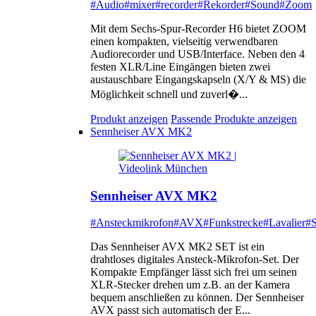
#Audio
#mixer
#recorder
#Rekorder
#Sound
#Zoom
Mit dem Sechs-Spur-Recorder H6 bietet ZOOM
einen kompakten, vielseitig verwendbaren
Audiorecorder und USB/Interface. Neben den 4
festen XLR/Line Eingängen bieten zwei
austauschbare Eingangskapseln (X/Y & MS) die
Möglichkeit schnell und zuverl�...
Produkt anzeigen
Passende Produkte anzeigen
Sennheiser AVX MK2
Sennheiser AVX MK2
#Ansteckmikrofon
#AVX
#Funkstrecke
#Lavalier
#S
Das Sennheiser AVX MK2 SET ist ein
drahtloses digitales Ansteck-Mikrofon-Set. Der
Kompakte Empfänger lässt sich frei um seinen
XLR-Stecker drehen um z.B. an der Kamera
bequem anschließen zu können. Der Sennheiser
AVX passt sich automatisch der E...