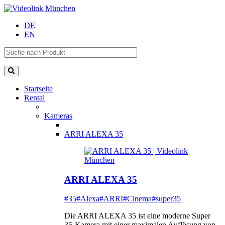
DE
EN
Startseite
Rental
Kameras
ARRI ALEXA 35
ARRI ALEXA 35
#35
#Alexa
#ARRI
#Cinema
#super35
Die ARRI ALEXA 35 ist eine moderne Super
35-Kamera mit einer maximalen Auflösung von