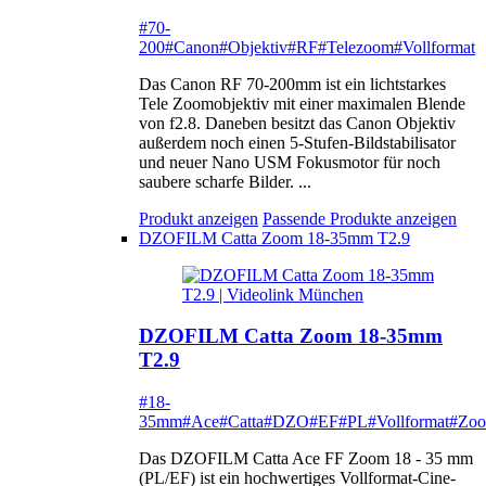
#70-
200
#Canon
#Objektiv
#RF
#Telezoom
#Vollformat
Das Canon RF 70-200mm ist ein lichtstarkes
Tele Zoomobjektiv mit einer maximalen Blende
von f2.8. Daneben besitzt das Canon Objektiv
außerdem noch einen 5-Stufen-Bildstabilisator
und neuer Nano USM Fokusmotor für noch
saubere scharfe Bilder. ...
Produkt anzeigen
Passende Produkte anzeigen
DZOFILM Catta Zoom 18-35mm T2.9
DZOFILM Catta Zoom 18-35mm
T2.9
#18-
35mm
#Ace
#Catta
#DZO
#EF
#PL
#Vollformat
#Zo
Das DZOFILM Catta Ace FF Zoom 18 - 35 mm
(PL/EF) ist ein hochwertiges Vollformat-Cine-