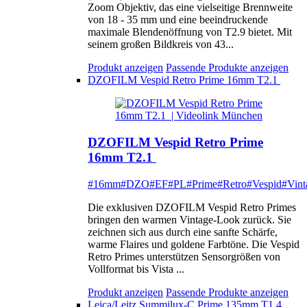
Zoom Objektiv, das eine vielseitige Brennweite
von 18 - 35 mm und eine beeindruckende
maximale Blendenöffnung von T2.9 bietet. Mit
seinem großen Bildkreis von 43...
Produkt anzeigen
Passende Produkte anzeigen
DZOFILM Vespid Retro Prime 16mm T2.1
DZOFILM Vespid Retro Prime
16mm T2.1
#16mm
#DZO
#EF
#PL
#Prime
#Retro
#Vespid
#Vint
Die exklusiven DZOFILM Vespid Retro Primes
bringen den warmen Vintage-Look zurück. Sie
zeichnen sich aus durch eine sanfte Schärfe,
warme Flaires und goldene Farbtöne. Die Vespid
Retro Primes unterstützen Sensorgrößen von
Vollformat bis Vista ...
Produkt anzeigen
Passende Produkte anzeigen
Leica/Leitz Summilux-C Prime 135mm T1.4