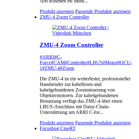
Arri Rosetten etc mont...
Produkt anzeigen
Passende Produkte anzeigen
ZMU-4 Zoom Controller
ZMU-4 Zoom Controller
#ARRI
#C-
Force
#CAM
#Controller
#LBUS
#Motor
#OCU-
1
#ZMU-4
#Zoom
Die ZMU-4 ist ein wetterfester, professioneller
Handsender zur kabellosen und
kabelgebundenen Zoomsteuerung von
Objektivmotoren. Zur kabelgebundenen
Benutzung verfügt das ZMU-4 über einen
LBUS-Anschluss mit Daisy-Chain-
Unterstützung um ARRI C-for...
Produkt anzeigen
Passende Produkte anzeigen
Focusbug CineRT