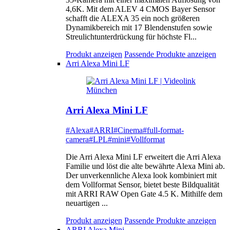
4,6K. Mit dem ALEV 4 CMOS Bayer Sensor
schafft die ALEXA 35 ein noch größeren
Dynamikbereich mit 17 Blendenstufen sowie
Streulichtunterdrückung für höchste Fl...
Produkt anzeigen
Passende Produkte anzeigen
Arri Alexa Mini LF
Arri Alexa Mini LF
#Alexa
#ARRI
#Cinema
#full-format-
camera
#LPL
#mini
#Vollformat
Die Arri Alexa Mini LF erweitert die Arri Alexa
Familie und löst die alte bewährte Alexa Mini ab.
Der unverkennliche Alexa look kombiniert mit
dem Vollformat Sensor, bietet beste Bildqualität
mit ARRI RAW Open Gate 4.5 K. Mithilfe dem
neuartigen ...
Produkt anzeigen
Passende Produkte anzeigen
ARRI Alexa Mini