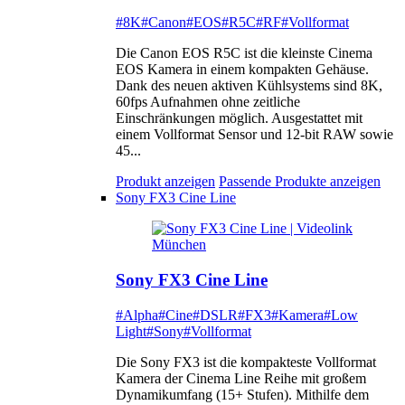
#8K
#Canon
#EOS
#R5C
#RF
#Vollformat
Die Canon EOS R5C ist die kleinste Cinema
EOS Kamera in einem kompakten Gehäuse.
Dank des neuen aktiven Kühlsystems sind 8K,
60fps Aufnahmen ohne zeitliche
Einschränkungen möglich. Ausgestattet mit
einem Vollformat Sensor und 12-bit RAW sowie
45...
Produkt anzeigen
Passende Produkte anzeigen
Sony FX3 Cine Line
Sony FX3 Cine Line
#Alpha
#Cine
#DSLR
#FX3
#Kamera
#Low
Light
#Sony
#Vollformat
Die Sony FX3 ist die kompakteste Vollformat
Kamera der Cinema Line Reihe mit großem
Dynamikumfang (15+ Stufen). Mithilfe dem