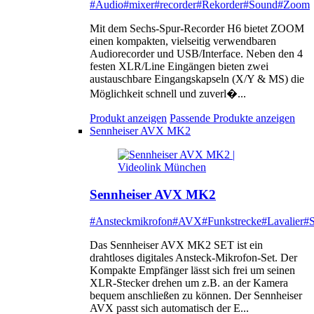
#Audio
#mixer
#recorder
#Rekorder
#Sound
#Zoom
Mit dem Sechs-Spur-Recorder H6 bietet ZOOM
einen kompakten, vielseitig verwendbaren
Audiorecorder und USB/Interface. Neben den 4
festen XLR/Line Eingängen bieten zwei
austauschbare Eingangskapseln (X/Y & MS) die
Möglichkeit schnell und zuverl�...
Produkt anzeigen
Passende Produkte anzeigen
Sennheiser AVX MK2
Sennheiser AVX MK2
#Ansteckmikrofon
#AVX
#Funkstrecke
#Lavalier
#S
Das Sennheiser AVX MK2 SET ist ein
drahtloses digitales Ansteck-Mikrofon-Set. Der
Kompakte Empfänger lässt sich frei um seinen
XLR-Stecker drehen um z.B. an der Kamera
bequem anschließen zu können. Der Sennheiser
AVX passt sich automatisch der E...