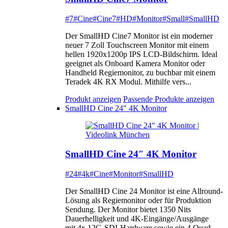
#7
#Cine
#Cine7
#HD
#Monitor
#Small
#SmallHD
Der SmallHD Cine7 Monitor ist ein moderner
neuer 7 Zoll Touchscreen Monitor mit einem
hellen 1920x1200p IPS LCD-Bildschirm. Ideal
geeignet als Onboard Kamera Monitor oder
Handheld Regiemonitor, zu buchbar mit einem
Teradek 4K RX Modul. Mithilfe vers...
Produkt anzeigen
Passende Produkte anzeigen
SmallHD Cine 24″ 4K Monitor
SmallHD Cine 24″ 4K Monitor
#24
#4k
#Cine
#Monitor
#SmallHD
Der SmallHD Cine 24 Monitor ist eine Allround-
Lösung als Regiemonitor oder für Produktion
Sendung. Der Monitor bietet 1350 Nits
Dauerhelligkeit und 4K-Eingänge/Ausgänge
mit 4x 12G-SDI-Hardware sowie ein 4 Quad-