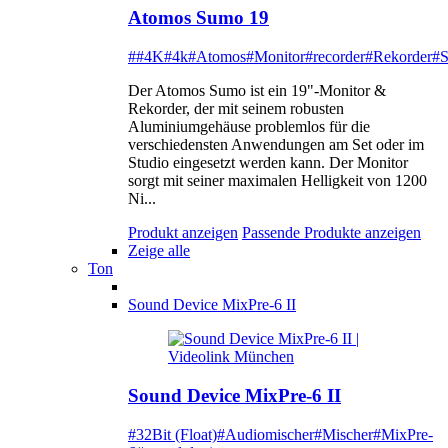
Atomos Sumo 19
##4K
#4k
#Atomos
#Monitor
#recorder
#Rekorder
#
Der Atomos Sumo ist ein 19"-Monitor &
Rekorder, der mit seinem robusten
Aluminiumgehäuse problemlos für die
verschiedensten Anwendungen am Set oder im
Studio eingesetzt werden kann. Der Monitor
sorgt mit seiner maximalen Helligkeit von 1200
Ni...
Produkt anzeigen
Passende Produkte anzeigen
Zeige alle
Ton
Sound Device MixPre-6 II
Sound Device MixPre-6 II
#32Bit (Float)
#Audiomischer
#Mischer
#MixPre-