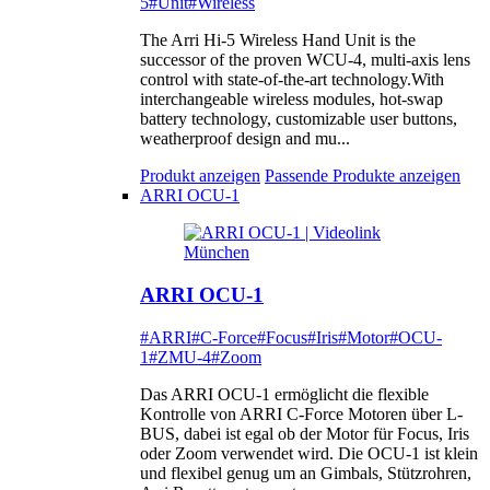
5
#Unit
#Wireless
The Arri Hi-5 Wireless Hand Unit is the
successor of the proven WCU-4, multi-axis lens
control with state-of-the-art technology.With
interchangeable wireless modules, hot-swap
battery technology, customizable user buttons,
weatherproof design and mu...
Produkt anzeigen
Passende Produkte anzeigen
ARRI OCU-1
ARRI OCU-1
#ARRI
#C-Force
#Focus
#Iris
#Motor
#OCU-
1
#ZMU-4
#Zoom
Das ARRI OCU-1 ermöglicht die flexible
Kontrolle von ARRI C-Force Motoren über L-
BUS, dabei ist egal ob der Motor für Focus, Iris
oder Zoom verwendet wird. Die OCU-1 ist klein
und flexibel genug um an Gimbals, Stützrohren,