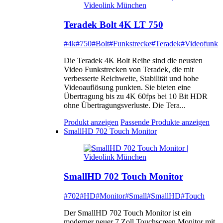
Teradek Bolt 4K LT 750
#4k
#750
#Bolt
#Funkstrecke
#Teradek
#Videofunk
Die Teradek 4K Bolt Reihe sind die neusten
Video Funkstrecken von Teradek, die mit
verbesserte Reichweite, Stabilität und hohe
Videoauflösung punkten. Sie bieten eine
Übertragung bis zu 4K 60fps bei 10 Bit HDR
ohne Übertragungsverluste. Die Tera...
Produkt anzeigen
Passende Produkte anzeigen
SmallHD 702 Touch Monitor
SmallHD 702 Touch Monitor
#702
#HD
#Monitor
#Small
#SmallHD
#Touch
Der SmallHD 702 Touch Monitor ist ein
moderner neuer 7 Zoll Touchscreen Monitor mit