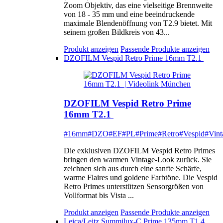
Zoom Objektiv, das eine vielseitige Brennweite
von 18 - 35 mm und eine beeindruckende
maximale Blendenöffnung von T2.9 bietet. Mit
seinem großen Bildkreis von 43...
Produkt anzeigen
Passende Produkte anzeigen
DZOFILM Vespid Retro Prime 16mm T2.1
DZOFILM Vespid Retro Prime
16mm T2.1
#16mm
#DZO
#EF
#PL
#Prime
#Retro
#Vespid
#Vint
Die exklusiven DZOFILM Vespid Retro Primes
bringen den warmen Vintage-Look zurück. Sie
zeichnen sich aus durch eine sanfte Schärfe,
warme Flaires und goldene Farbtöne. Die Vespid
Retro Primes unterstützen Sensorgrößen von
Vollformat bis Vista ...
Produkt anzeigen
Passende Produkte anzeigen
Leica/Leitz Summilux-C Prime 135mm T1.4