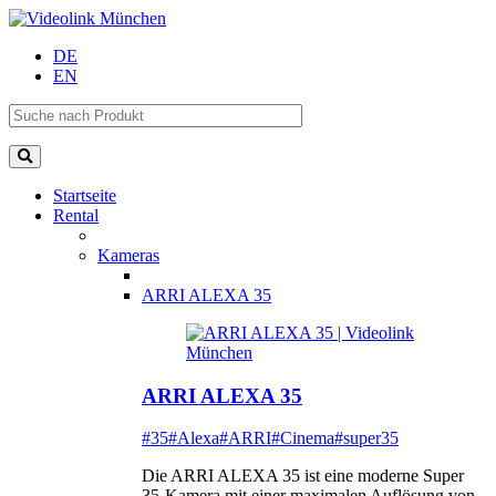
DE
EN
Startseite
Rental
Kameras
ARRI ALEXA 35
ARRI ALEXA 35
#35
#Alexa
#ARRI
#Cinema
#super35
Die ARRI ALEXA 35 ist eine moderne Super
35-Kamera mit einer maximalen Auflösung von