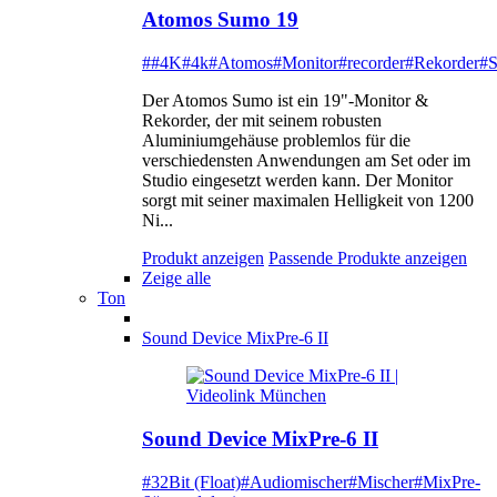
Atomos Sumo 19
##4K
#4k
#Atomos
#Monitor
#recorder
#Rekorder
#
Der Atomos Sumo ist ein 19"-Monitor &
Rekorder, der mit seinem robusten
Aluminiumgehäuse problemlos für die
verschiedensten Anwendungen am Set oder im
Studio eingesetzt werden kann. Der Monitor
sorgt mit seiner maximalen Helligkeit von 1200
Ni...
Produkt anzeigen
Passende Produkte anzeigen
Zeige alle
Ton
Sound Device MixPre-6 II
Sound Device MixPre-6 II
#32Bit (Float)
#Audiomischer
#Mischer
#MixPre-