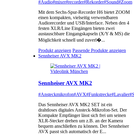
#Audio
#mixer
#recorder
#Rekorder
#Sound
#Zoom
Mit dem Sechs-Spur-Recorder H6 bietet ZOOM
einen kompakten, vielseitig verwendbaren
Audiorecorder und USB/Interface. Neben den 4
festen XLR/Line Eingängen bieten zwei
austauschbare Eingangskapseln (X/Y & MS) die
Möglichkeit schnell und zuverl�...
Produkt anzeigen
Passende Produkte anzeigen
Sennheiser AVX MK2
Sennheiser AVX MK2
#Ansteckmikrofon
#AVX
#Funkstrecke
#Lavalier
#S
Das Sennheiser AVX MK2 SET ist ein
drahtloses digitales Ansteck-Mikrofon-Set. Der
Kompakte Empfänger lässt sich frei um seinen
XLR-Stecker drehen um z.B. an der Kamera
bequem anschließen zu können. Der Sennheiser
AVX passt sich automatisch der E...