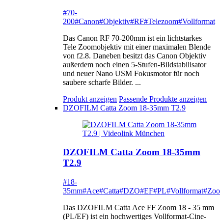
#70-
200
#Canon
#Objektiv
#RF
#Telezoom
#Vollformat
Das Canon RF 70-200mm ist ein lichtstarkes
Tele Zoomobjektiv mit einer maximalen Blende
von f2.8. Daneben besitzt das Canon Objektiv
außerdem noch einen 5-Stufen-Bildstabilisator
und neuer Nano USM Fokusmotor für noch
saubere scharfe Bilder. ...
Produkt anzeigen
Passende Produkte anzeigen
DZOFILM Catta Zoom 18-35mm T2.9
DZOFILM Catta Zoom 18-35mm
T2.9
#18-
35mm
#Ace
#Catta
#DZO
#EF
#PL
#Vollformat
#Zo
Das DZOFILM Catta Ace FF Zoom 18 - 35 mm
(PL/EF) ist ein hochwertiges Vollformat-Cine-