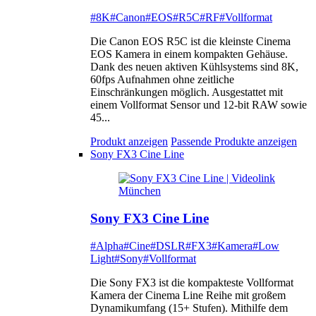
#8K
#Canon
#EOS
#R5C
#RF
#Vollformat
Die Canon EOS R5C ist die kleinste Cinema
EOS Kamera in einem kompakten Gehäuse.
Dank des neuen aktiven Kühlsystems sind 8K,
60fps Aufnahmen ohne zeitliche
Einschränkungen möglich. Ausgestattet mit
einem Vollformat Sensor und 12-bit RAW sowie
45...
Produkt anzeigen
Passende Produkte anzeigen
Sony FX3 Cine Line
Sony FX3 Cine Line
#Alpha
#Cine
#DSLR
#FX3
#Kamera
#Low
Light
#Sony
#Vollformat
Die Sony FX3 ist die kompakteste Vollformat
Kamera der Cinema Line Reihe mit großem
Dynamikumfang (15+ Stufen). Mithilfe dem