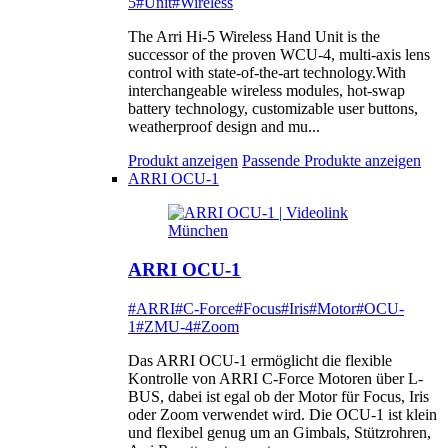
5
#Unit
#Wireless
The Arri Hi-5 Wireless Hand Unit is the
successor of the proven WCU-4, multi-axis lens
control with state-of-the-art technology.With
interchangeable wireless modules, hot-swap
battery technology, customizable user buttons,
weatherproof design and mu...
Produkt anzeigen
Passende Produkte anzeigen
ARRI OCU-1
ARRI OCU-1
#ARRI
#C-Force
#Focus
#Iris
#Motor
#OCU-
1
#ZMU-4
#Zoom
Das ARRI OCU-1 ermöglicht die flexible
Kontrolle von ARRI C-Force Motoren über L-
BUS, dabei ist egal ob der Motor für Focus, Iris
oder Zoom verwendet wird. Die OCU-1 ist klein
und flexibel genug um an Gimbals, Stützrohren,