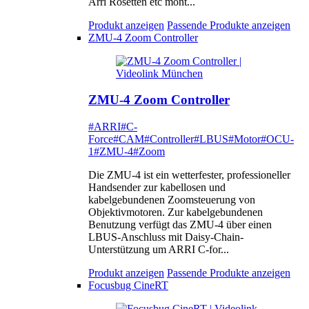
Arri Rosetten etc mont...
Produkt anzeigen
Passende Produkte anzeigen
ZMU-4 Zoom Controller
ZMU-4 Zoom Controller
#ARRI
#C-
Force
#CAM
#Controller
#LBUS
#Motor
#OCU-
1
#ZMU-4
#Zoom
Die ZMU-4 ist ein wetterfester, professioneller
Handsender zur kabellosen und
kabelgebundenen Zoomsteuerung von
Objektivmotoren. Zur kabelgebundenen
Benutzung verfügt das ZMU-4 über einen
LBUS-Anschluss mit Daisy-Chain-
Unterstützung um ARRI C-for...
Produkt anzeigen
Passende Produkte anzeigen
Focusbug CineRT