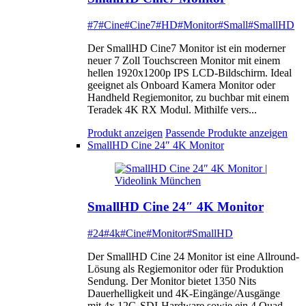
#7
#Cine
#Cine7
#HD
#Monitor
#Small
#SmallHD
Der SmallHD Cine7 Monitor ist ein moderner
neuer 7 Zoll Touchscreen Monitor mit einem
hellen 1920x1200p IPS LCD-Bildschirm. Ideal
geeignet als Onboard Kamera Monitor oder
Handheld Regiemonitor, zu buchbar mit einem
Teradek 4K RX Modul. Mithilfe vers...
Produkt anzeigen
Passende Produkte anzeigen
SmallHD Cine 24″ 4K Monitor
SmallHD Cine 24″ 4K Monitor
#24
#4k
#Cine
#Monitor
#SmallHD
Der SmallHD Cine 24 Monitor ist eine Allround-
Lösung als Regiemonitor oder für Produktion
Sendung. Der Monitor bietet 1350 Nits
Dauerhelligkeit und 4K-Eingänge/Ausgänge
mit 4x 12G-SDI-Hardware sowie ein 4 Quad-