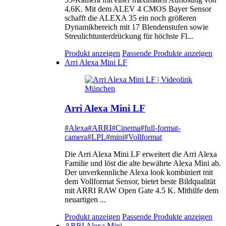
4,6K. Mit dem ALEV 4 CMOS Bayer Sensor
schafft die ALEXA 35 ein noch größeren
Dynamikbereich mit 17 Blendenstufen sowie
Streulichtunterdrückung für höchste Fl...
Produkt anzeigen
Passende Produkte anzeigen
Arri Alexa Mini LF
Arri Alexa Mini LF
#Alexa
#ARRI
#Cinema
#full-format-
camera
#LPL
#mini
#Vollformat
Die Arri Alexa Mini LF erweitert die Arri Alexa
Familie und löst die alte bewährte Alexa Mini ab.
Der unverkennliche Alexa look kombiniert mit
dem Vollformat Sensor, bietet beste Bildqualität
mit ARRI RAW Open Gate 4.5 K. Mithilfe dem
neuartigen ...
Produkt anzeigen
Passende Produkte anzeigen
ARRI Alexa Mini