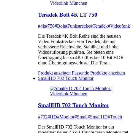
Teradek Bolt 4K LT 750
#4k
#750
#Bolt
#Funkstrecke
#Teradek
#Videofunk
Die Teradek 4K Bolt Reihe sind die neusten
Video Funkstrecken von Teradek, die mit
verbesserte Reichweite, Stabilität und hohe
Videoauflösung punkten. Sie bieten eine
Übertragung bis zu 4K 60fps bei 10 Bit HDR
ohne Übertragungsverluste. Die Tera...
Produkt anzeigen
Passende Produkte anzeigen
SmallHD 702 Touch Monitor
SmallHD 702 Touch Monitor
#702
#HD
#Monitor
#Small
#SmallHD
#Touch
Der SmallHD 702 Touch Monitor ist ein
moderner neuer 7 Zoll Touchscreen Monitor mit