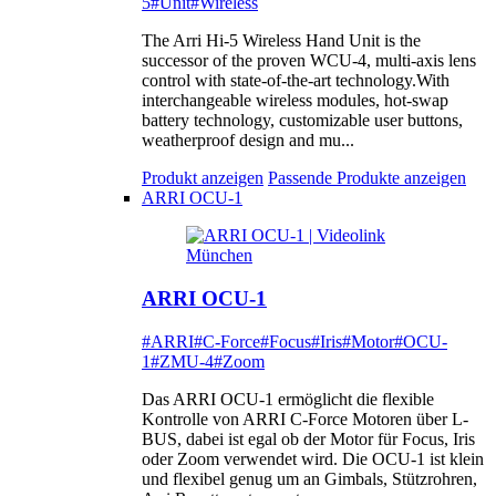
5
#Unit
#Wireless
The Arri Hi-5 Wireless Hand Unit is the
successor of the proven WCU-4, multi-axis lens
control with state-of-the-art technology.With
interchangeable wireless modules, hot-swap
battery technology, customizable user buttons,
weatherproof design and mu...
Produkt anzeigen
Passende Produkte anzeigen
ARRI OCU-1
ARRI OCU-1
#ARRI
#C-Force
#Focus
#Iris
#Motor
#OCU-
1
#ZMU-4
#Zoom
Das ARRI OCU-1 ermöglicht die flexible
Kontrolle von ARRI C-Force Motoren über L-
BUS, dabei ist egal ob der Motor für Focus, Iris
oder Zoom verwendet wird. Die OCU-1 ist klein
und flexibel genug um an Gimbals, Stützrohren,