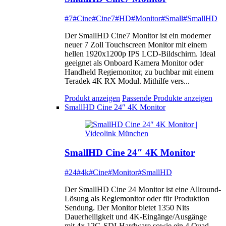
#7
#Cine
#Cine7
#HD
#Monitor
#Small
#SmallHD
Der SmallHD Cine7 Monitor ist ein moderner
neuer 7 Zoll Touchscreen Monitor mit einem
hellen 1920x1200p IPS LCD-Bildschirm. Ideal
geeignet als Onboard Kamera Monitor oder
Handheld Regiemonitor, zu buchbar mit einem
Teradek 4K RX Modul. Mithilfe vers...
Produkt anzeigen
Passende Produkte anzeigen
SmallHD Cine 24″ 4K Monitor
SmallHD Cine 24″ 4K Monitor
#24
#4k
#Cine
#Monitor
#SmallHD
Der SmallHD Cine 24 Monitor ist eine Allround-
Lösung als Regiemonitor oder für Produktion
Sendung. Der Monitor bietet 1350 Nits
Dauerhelligkeit und 4K-Eingänge/Ausgänge
mit 4x 12G-SDI-Hardware sowie ein 4 Quad-