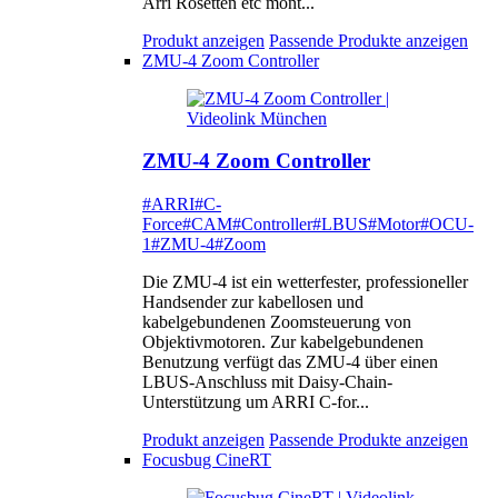
Arri Rosetten etc mont...
Produkt anzeigen
Passende Produkte anzeigen
ZMU-4 Zoom Controller
ZMU-4 Zoom Controller
#ARRI
#C-
Force
#CAM
#Controller
#LBUS
#Motor
#OCU-
1
#ZMU-4
#Zoom
Die ZMU-4 ist ein wetterfester, professioneller
Handsender zur kabellosen und
kabelgebundenen Zoomsteuerung von
Objektivmotoren. Zur kabelgebundenen
Benutzung verfügt das ZMU-4 über einen
LBUS-Anschluss mit Daisy-Chain-
Unterstützung um ARRI C-for...
Produkt anzeigen
Passende Produkte anzeigen
Focusbug CineRT