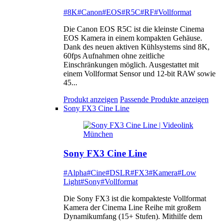
#8K
#Canon
#EOS
#R5C
#RF
#Vollformat
Die Canon EOS R5C ist die kleinste Cinema
EOS Kamera in einem kompakten Gehäuse.
Dank des neuen aktiven Kühlsystems sind 8K,
60fps Aufnahmen ohne zeitliche
Einschränkungen möglich. Ausgestattet mit
einem Vollformat Sensor und 12-bit RAW sowie
45...
Produkt anzeigen
Passende Produkte anzeigen
Sony FX3 Cine Line
Sony FX3 Cine Line
#Alpha
#Cine
#DSLR
#FX3
#Kamera
#Low
Light
#Sony
#Vollformat
Die Sony FX3 ist die kompakteste Vollformat
Kamera der Cinema Line Reihe mit großem
Dynamikumfang (15+ Stufen). Mithilfe dem