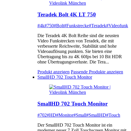
Teradek Bolt 4K LT 750
#4k
#750
#Bolt
#Funkstrecke
#Teradek
#Videofunk
Die Teradek 4K Bolt Reihe sind die neusten
Video Funkstrecken von Teradek, die mit
verbesserte Reichweite, Stabilität und hohe
Videoauflösung punkten. Sie bieten eine
Übertragung bis zu 4K 60fps bei 10 Bit HDR
ohne Übertragungsverluste. Die Tera...
Produkt anzeigen
Passende Produkte anzeigen
SmallHD 702 Touch Monitor
SmallHD 702 Touch Monitor
#702
#HD
#Monitor
#Small
#SmallHD
#Touch
Der SmallHD 702 Touch Monitor ist ein
moderner neuer 7 Zoll Touchscreen Monitor mit