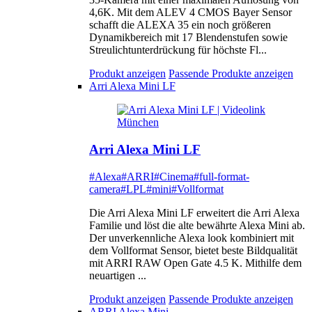
4,6K. Mit dem ALEV 4 CMOS Bayer Sensor
schafft die ALEXA 35 ein noch größeren
Dynamikbereich mit 17 Blendenstufen sowie
Streulichtunterdrückung für höchste Fl...
Produkt anzeigen
Passende Produkte anzeigen
Arri Alexa Mini LF
Arri Alexa Mini LF
#Alexa
#ARRI
#Cinema
#full-format-
camera
#LPL
#mini
#Vollformat
Die Arri Alexa Mini LF erweitert die Arri Alexa
Familie und löst die alte bewährte Alexa Mini ab.
Der unverkennliche Alexa look kombiniert mit
dem Vollformat Sensor, bietet beste Bildqualität
mit ARRI RAW Open Gate 4.5 K. Mithilfe dem
neuartigen ...
Produkt anzeigen
Passende Produkte anzeigen
ARRI Alexa Mini