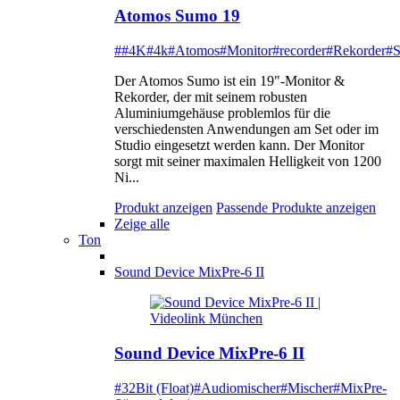
Atomos Sumo 19
##4K
#4k
#Atomos
#Monitor
#recorder
#Rekorder
#
Der Atomos Sumo ist ein 19"-Monitor &
Rekorder, der mit seinem robusten
Aluminiumgehäuse problemlos für die
verschiedensten Anwendungen am Set oder im
Studio eingesetzt werden kann. Der Monitor
sorgt mit seiner maximalen Helligkeit von 1200
Ni...
Produkt anzeigen
Passende Produkte anzeigen
Zeige alle
Ton
Sound Device MixPre-6 II
Sound Device MixPre-6 II
#32Bit (Float)
#Audiomischer
#Mischer
#MixPre-