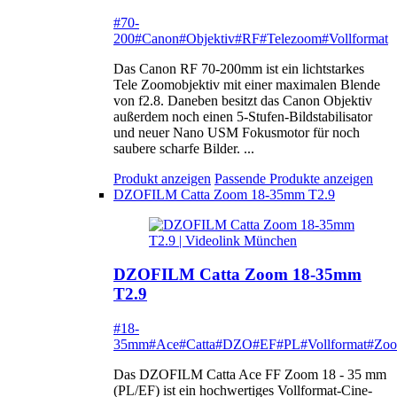
#70-
200
#Canon
#Objektiv
#RF
#Telezoom
#Vollformat
Das Canon RF 70-200mm ist ein lichtstarkes
Tele Zoomobjektiv mit einer maximalen Blende
von f2.8. Daneben besitzt das Canon Objektiv
außerdem noch einen 5-Stufen-Bildstabilisator
und neuer Nano USM Fokusmotor für noch
saubere scharfe Bilder. ...
Produkt anzeigen
Passende Produkte anzeigen
DZOFILM Catta Zoom 18-35mm T2.9
DZOFILM Catta Zoom 18-35mm
T2.9
#18-
35mm
#Ace
#Catta
#DZO
#EF
#PL
#Vollformat
#Zo
Das DZOFILM Catta Ace FF Zoom 18 - 35 mm
(PL/EF) ist ein hochwertiges Vollformat-Cine-