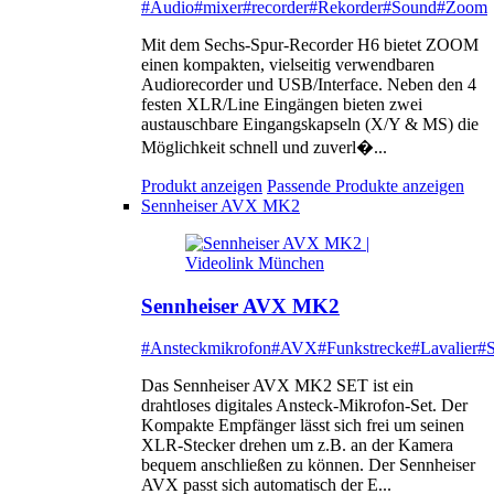
#Audio
#mixer
#recorder
#Rekorder
#Sound
#Zoom
Mit dem Sechs-Spur-Recorder H6 bietet ZOOM
einen kompakten, vielseitig verwendbaren
Audiorecorder und USB/Interface. Neben den 4
festen XLR/Line Eingängen bieten zwei
austauschbare Eingangskapseln (X/Y & MS) die
Möglichkeit schnell und zuverl�...
Produkt anzeigen
Passende Produkte anzeigen
Sennheiser AVX MK2
Sennheiser AVX MK2
#Ansteckmikrofon
#AVX
#Funkstrecke
#Lavalier
#S
Das Sennheiser AVX MK2 SET ist ein
drahtloses digitales Ansteck-Mikrofon-Set. Der
Kompakte Empfänger lässt sich frei um seinen
XLR-Stecker drehen um z.B. an der Kamera
bequem anschließen zu können. Der Sennheiser
AVX passt sich automatisch der E...