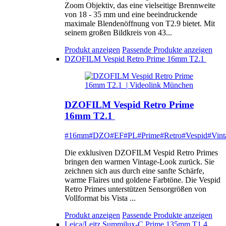
Zoom Objektiv, das eine vielseitige Brennweite
von 18 - 35 mm und eine beeindruckende
maximale Blendenöffnung von T2.9 bietet. Mit
seinem großen Bildkreis von 43...
Produkt anzeigen
Passende Produkte anzeigen
DZOFILM Vespid Retro Prime 16mm T2.1
DZOFILM Vespid Retro Prime
16mm T2.1
#16mm
#DZO
#EF
#PL
#Prime
#Retro
#Vespid
#Vint
Die exklusiven DZOFILM Vespid Retro Primes
bringen den warmen Vintage-Look zurück. Sie
zeichnen sich aus durch eine sanfte Schärfe,
warme Flaires und goldene Farbtöne. Die Vespid
Retro Primes unterstützen Sensorgrößen von
Vollformat bis Vista ...
Produkt anzeigen
Passende Produkte anzeigen
Leica/Leitz Summilux-C Prime 135mm T1.4