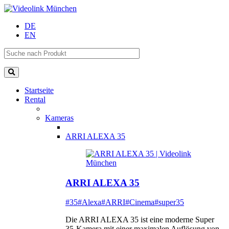
DE
EN
Startseite
Rental
Kameras
ARRI ALEXA 35
ARRI ALEXA 35
#35
#Alexa
#ARRI
#Cinema
#super35
Die ARRI ALEXA 35 ist eine moderne Super
35-Kamera mit einer maximalen Auflösung von