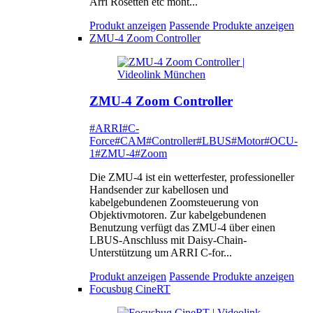
Arri Rosetten etc mont...
Produkt anzeigen
Passende Produkte anzeigen
ZMU-4 Zoom Controller
ZMU-4 Zoom Controller
#ARRI
#C-
Force
#CAM
#Controller
#LBUS
#Motor
#OCU-
1
#ZMU-4
#Zoom
Die ZMU-4 ist ein wetterfester, professioneller
Handsender zur kabellosen und
kabelgebundenen Zoomsteuerung von
Objektivmotoren. Zur kabelgebundenen
Benutzung verfügt das ZMU-4 über einen
LBUS-Anschluss mit Daisy-Chain-
Unterstützung um ARRI C-for...
Produkt anzeigen
Passende Produkte anzeigen
Focusbug CineRT