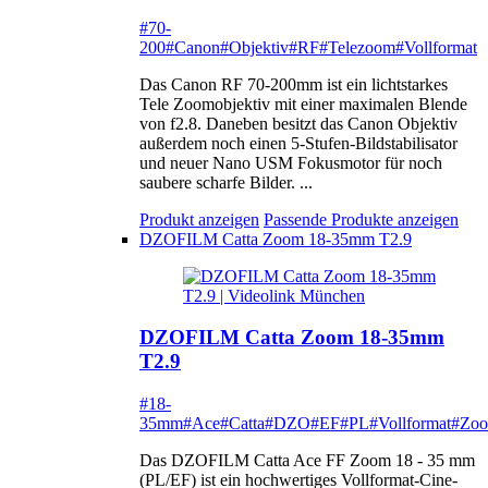
#70-
200
#Canon
#Objektiv
#RF
#Telezoom
#Vollformat
Das Canon RF 70-200mm ist ein lichtstarkes
Tele Zoomobjektiv mit einer maximalen Blende
von f2.8. Daneben besitzt das Canon Objektiv
außerdem noch einen 5-Stufen-Bildstabilisator
und neuer Nano USM Fokusmotor für noch
saubere scharfe Bilder. ...
Produkt anzeigen
Passende Produkte anzeigen
DZOFILM Catta Zoom 18-35mm T2.9
DZOFILM Catta Zoom 18-35mm
T2.9
#18-
35mm
#Ace
#Catta
#DZO
#EF
#PL
#Vollformat
#Zo
Das DZOFILM Catta Ace FF Zoom 18 - 35 mm
(PL/EF) ist ein hochwertiges Vollformat-Cine-