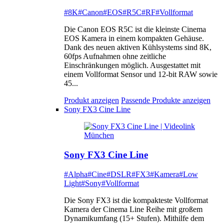
#8K
#Canon
#EOS
#R5C
#RF
#Vollformat
Die Canon EOS R5C ist die kleinste Cinema
EOS Kamera in einem kompakten Gehäuse.
Dank des neuen aktiven Kühlsystems sind 8K,
60fps Aufnahmen ohne zeitliche
Einschränkungen möglich. Ausgestattet mit
einem Vollformat Sensor und 12-bit RAW sowie
45...
Produkt anzeigen
Passende Produkte anzeigen
Sony FX3 Cine Line
Sony FX3 Cine Line
#Alpha
#Cine
#DSLR
#FX3
#Kamera
#Low
Light
#Sony
#Vollformat
Die Sony FX3 ist die kompakteste Vollformat
Kamera der Cinema Line Reihe mit großem
Dynamikumfang (15+ Stufen). Mithilfe dem