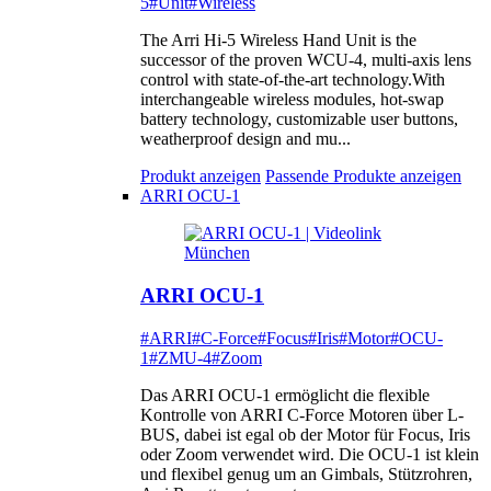
5
#Unit
#Wireless
The Arri Hi-5 Wireless Hand Unit is the
successor of the proven WCU-4, multi-axis lens
control with state-of-the-art technology.With
interchangeable wireless modules, hot-swap
battery technology, customizable user buttons,
weatherproof design and mu...
Produkt anzeigen
Passende Produkte anzeigen
ARRI OCU-1
ARRI OCU-1
#ARRI
#C-Force
#Focus
#Iris
#Motor
#OCU-
1
#ZMU-4
#Zoom
Das ARRI OCU-1 ermöglicht die flexible
Kontrolle von ARRI C-Force Motoren über L-
BUS, dabei ist egal ob der Motor für Focus, Iris
oder Zoom verwendet wird. Die OCU-1 ist klein
und flexibel genug um an Gimbals, Stützrohren,