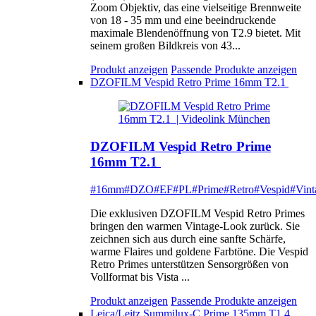
Zoom Objektiv, das eine vielseitige Brennweite
von 18 - 35 mm und eine beeindruckende
maximale Blendenöffnung von T2.9 bietet. Mit
seinem großen Bildkreis von 43...
Produkt anzeigen
Passende Produkte anzeigen
DZOFILM Vespid Retro Prime 16mm T2.1
DZOFILM Vespid Retro Prime
16mm T2.1
#16mm
#DZO
#EF
#PL
#Prime
#Retro
#Vespid
#Vint
Die exklusiven DZOFILM Vespid Retro Primes
bringen den warmen Vintage-Look zurück. Sie
zeichnen sich aus durch eine sanfte Schärfe,
warme Flaires und goldene Farbtöne. Die Vespid
Retro Primes unterstützen Sensorgrößen von
Vollformat bis Vista ...
Produkt anzeigen
Passende Produkte anzeigen
Leica/Leitz Summilux-C Prime 135mm T1.4