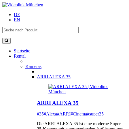
DE
EN
Startseite
Rental
Kameras
ARRI ALEXA 35
ARRI ALEXA 35
#35
#Alexa
#ARRI
#Cinema
#super35
Die ARRI ALEXA 35 ist eine moderne Super
35-Kamera mit einer maximalen Auflösung von