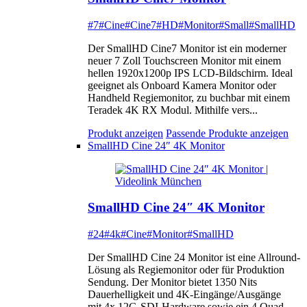
#7
#Cine
#Cine7
#HD
#Monitor
#Small
#SmallHD
Der SmallHD Cine7 Monitor ist ein moderner
neuer 7 Zoll Touchscreen Monitor mit einem
hellen 1920x1200p IPS LCD-Bildschirm. Ideal
geeignet als Onboard Kamera Monitor oder
Handheld Regiemonitor, zu buchbar mit einem
Teradek 4K RX Modul. Mithilfe vers...
Produkt anzeigen
Passende Produkte anzeigen
SmallHD Cine 24″ 4K Monitor
SmallHD Cine 24″ 4K Monitor
#24
#4k
#Cine
#Monitor
#SmallHD
Der SmallHD Cine 24 Monitor ist eine Allround-
Lösung als Regiemonitor oder für Produktion
Sendung. Der Monitor bietet 1350 Nits
Dauerhelligkeit und 4K-Eingänge/Ausgänge
mit 4x 12G-SDI-Hardware sowie ein 4 Quad-