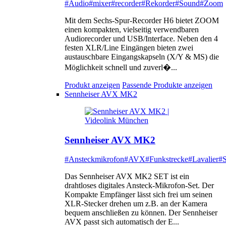
#Audio
#mixer
#recorder
#Rekorder
#Sound
#Zoom
Mit dem Sechs-Spur-Recorder H6 bietet ZOOM
einen kompakten, vielseitig verwendbaren
Audiorecorder und USB/Interface. Neben den 4
festen XLR/Line Eingängen bieten zwei
austauschbare Eingangskapseln (X/Y & MS) die
Möglichkeit schnell und zuverl�...
Produkt anzeigen
Passende Produkte anzeigen
Sennheiser AVX MK2
Sennheiser AVX MK2
#Ansteckmikrofon
#AVX
#Funkstrecke
#Lavalier
#S
Das Sennheiser AVX MK2 SET ist ein
drahtloses digitales Ansteck-Mikrofon-Set. Der
Kompakte Empfänger lässt sich frei um seinen
XLR-Stecker drehen um z.B. an der Kamera
bequem anschließen zu können. Der Sennheiser
AVX passt sich automatisch der E...