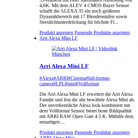
4,6K. Mit dem ALEV 4 CMOS Bayer Sensor
schafft die ALEXA 35 ein noch größeren
Dynamikbereich mit 17 Blendenstufen sowie
Streulichtunterdrückung für höchste Fl...
Produkt anzeigen
Passende Produkte anzeigen
Arri Alexa Mini LF
Arri Alexa Mini LF
#Alexa
#ARRI
#Cinema
#full-format-
camera
#LPL
#mini
#Vollformat
Die Arri Alexa Mini LF erweitert die Arri Alexa
Familie und löst die alte bewährte Alexa Mini ab.
Der unverkennliche Alexa look kombiniert mit
dem Vollformat Sensor, bietet beste Bildqualität
mit ARRI RAW Open Gate 4.5 K. Mithilfe dem
neuartigen ...
Produkt anzeigen
Passende Produkte anzeigen
ARRI Alexa Mini