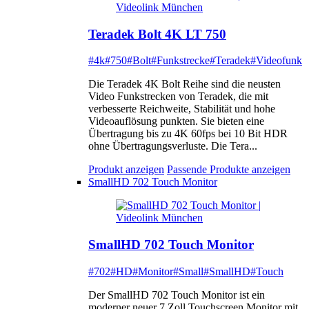
Teradek Bolt 4K LT 750
#4k
#750
#Bolt
#Funkstrecke
#Teradek
#Videofunk
Die Teradek 4K Bolt Reihe sind die neusten
Video Funkstrecken von Teradek, die mit
verbesserte Reichweite, Stabilität und hohe
Videoauflösung punkten. Sie bieten eine
Übertragung bis zu 4K 60fps bei 10 Bit HDR
ohne Übertragungsverluste. Die Tera...
Produkt anzeigen
Passende Produkte anzeigen
SmallHD 702 Touch Monitor
SmallHD 702 Touch Monitor
#702
#HD
#Monitor
#Small
#SmallHD
#Touch
Der SmallHD 702 Touch Monitor ist ein
moderner neuer 7 Zoll Touchscreen Monitor mit