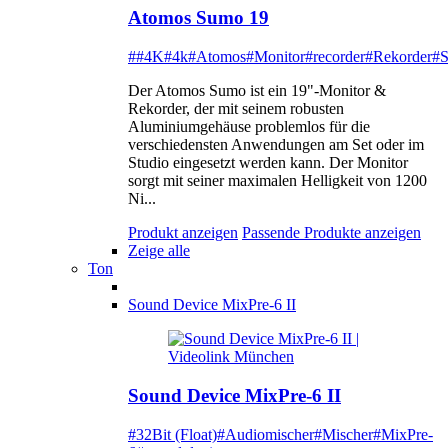
Atomos Sumo 19
##4K
#4k
#Atomos
#Monitor
#recorder
#Rekorder
#
Der Atomos Sumo ist ein 19"-Monitor &
Rekorder, der mit seinem robusten
Aluminiumgehäuse problemlos für die
verschiedensten Anwendungen am Set oder im
Studio eingesetzt werden kann. Der Monitor
sorgt mit seiner maximalen Helligkeit von 1200
Ni...
Produkt anzeigen
Passende Produkte anzeigen
Zeige alle
Ton
Sound Device MixPre-6 II
Sound Device MixPre-6 II
#32Bit (Float)
#Audiomischer
#Mischer
#MixPre-