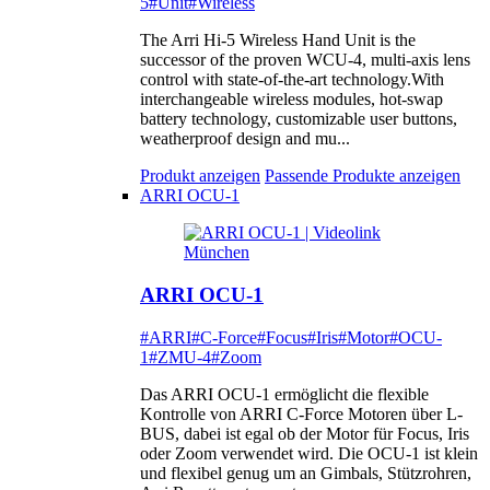
5
#Unit
#Wireless
The Arri Hi-5 Wireless Hand Unit is the
successor of the proven WCU-4, multi-axis lens
control with state-of-the-art technology.With
interchangeable wireless modules, hot-swap
battery technology, customizable user buttons,
weatherproof design and mu...
Produkt anzeigen
Passende Produkte anzeigen
ARRI OCU-1
ARRI OCU-1
#ARRI
#C-Force
#Focus
#Iris
#Motor
#OCU-
1
#ZMU-4
#Zoom
Das ARRI OCU-1 ermöglicht die flexible
Kontrolle von ARRI C-Force Motoren über L-
BUS, dabei ist egal ob der Motor für Focus, Iris
oder Zoom verwendet wird. Die OCU-1 ist klein
und flexibel genug um an Gimbals, Stützrohren,