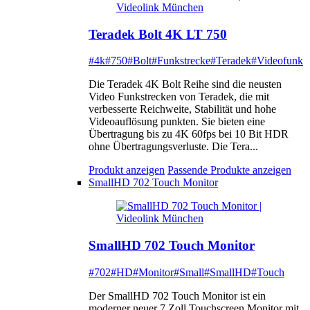
Teradek Bolt 4K LT 750
#4k
#750
#Bolt
#Funkstrecke
#Teradek
#Videofunk
Die Teradek 4K Bolt Reihe sind die neusten
Video Funkstrecken von Teradek, die mit
verbesserte Reichweite, Stabilität und hohe
Videoauflösung punkten. Sie bieten eine
Übertragung bis zu 4K 60fps bei 10 Bit HDR
ohne Übertragungsverluste. Die Tera...
Produkt anzeigen
Passende Produkte anzeigen
SmallHD 702 Touch Monitor
SmallHD 702 Touch Monitor
#702
#HD
#Monitor
#Small
#SmallHD
#Touch
Der SmallHD 702 Touch Monitor ist ein
moderner neuer 7 Zoll Touchscreen Monitor mit