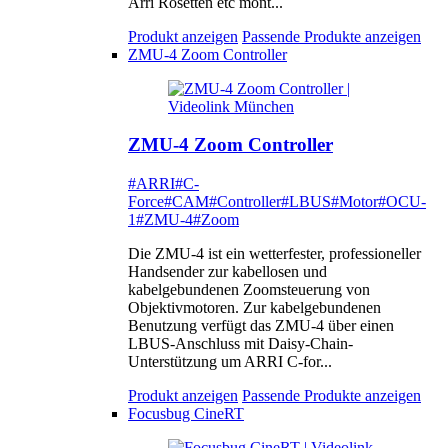
Arri Rosetten etc mont...
Produkt anzeigen
Passende Produkte anzeigen
ZMU-4 Zoom Controller
ZMU-4 Zoom Controller
#ARRI
#C-
Force
#CAM
#Controller
#LBUS
#Motor
#OCU-
1
#ZMU-4
#Zoom
Die ZMU-4 ist ein wetterfester, professioneller
Handsender zur kabellosen und
kabelgebundenen Zoomsteuerung von
Objektivmotoren. Zur kabelgebundenen
Benutzung verfügt das ZMU-4 über einen
LBUS-Anschluss mit Daisy-Chain-
Unterstützung um ARRI C-for...
Produkt anzeigen
Passende Produkte anzeigen
Focusbug CineRT