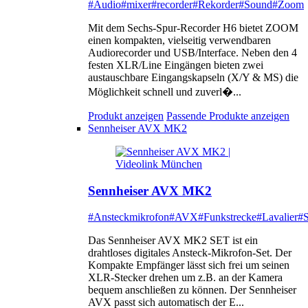
#Audio
#mixer
#recorder
#Rekorder
#Sound
#Zoom
Mit dem Sechs-Spur-Recorder H6 bietet ZOOM
einen kompakten, vielseitig verwendbaren
Audiorecorder und USB/Interface. Neben den 4
festen XLR/Line Eingängen bieten zwei
austauschbare Eingangskapseln (X/Y & MS) die
Möglichkeit schnell und zuverl�...
Produkt anzeigen
Passende Produkte anzeigen
Sennheiser AVX MK2
Sennheiser AVX MK2
#Ansteckmikrofon
#AVX
#Funkstrecke
#Lavalier
#S
Das Sennheiser AVX MK2 SET ist ein
drahtloses digitales Ansteck-Mikrofon-Set. Der
Kompakte Empfänger lässt sich frei um seinen
XLR-Stecker drehen um z.B. an der Kamera
bequem anschließen zu können. Der Sennheiser
AVX passt sich automatisch der E...