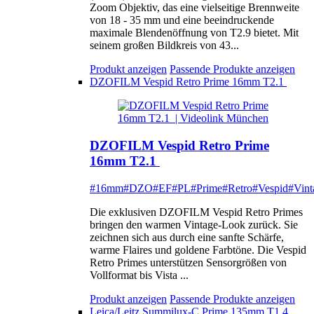
Zoom Objektiv, das eine vielseitige Brennweite
von 18 - 35 mm und eine beeindruckende
maximale Blendenöffnung von T2.9 bietet. Mit
seinem großen Bildkreis von 43...
Produkt anzeigen
Passende Produkte anzeigen
DZOFILM Vespid Retro Prime 16mm T2.1
DZOFILM Vespid Retro Prime
16mm T2.1
#16mm
#DZO
#EF
#PL
#Prime
#Retro
#Vespid
#Vint
Die exklusiven DZOFILM Vespid Retro Primes
bringen den warmen Vintage-Look zurück. Sie
zeichnen sich aus durch eine sanfte Schärfe,
warme Flaires und goldene Farbtöne. Die Vespid
Retro Primes unterstützen Sensorgrößen von
Vollformat bis Vista ...
Produkt anzeigen
Passende Produkte anzeigen
Leica/Leitz Summilux-C Prime 135mm T1.4