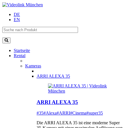
DE
EN
Startseite
Rental
Kameras
ARRI ALEXA 35
ARRI ALEXA 35
#35
#Alexa
#ARRI
#Cinema
#super35
Die ARRI ALEXA 35 ist eine moderne Super
35-Kamera mit einer maximalen Auflösung von