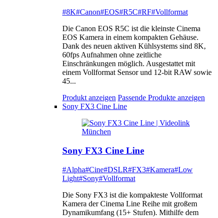
#8K
#Canon
#EOS
#R5C
#RF
#Vollformat
Die Canon EOS R5C ist die kleinste Cinema
EOS Kamera in einem kompakten Gehäuse.
Dank des neuen aktiven Kühlsystems sind 8K,
60fps Aufnahmen ohne zeitliche
Einschränkungen möglich. Ausgestattet mit
einem Vollformat Sensor und 12-bit RAW sowie
45...
Produkt anzeigen
Passende Produkte anzeigen
Sony FX3 Cine Line
Sony FX3 Cine Line
#Alpha
#Cine
#DSLR
#FX3
#Kamera
#Low
Light
#Sony
#Vollformat
Die Sony FX3 ist die kompakteste Vollformat
Kamera der Cinema Line Reihe mit großem
Dynamikumfang (15+ Stufen). Mithilfe dem