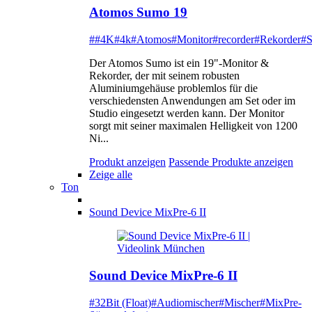
Atomos Sumo 19
##4K
#4k
#Atomos
#Monitor
#recorder
#Rekorder
#
Der Atomos Sumo ist ein 19"-Monitor &
Rekorder, der mit seinem robusten
Aluminiumgehäuse problemlos für die
verschiedensten Anwendungen am Set oder im
Studio eingesetzt werden kann. Der Monitor
sorgt mit seiner maximalen Helligkeit von 1200
Ni...
Produkt anzeigen
Passende Produkte anzeigen
Zeige alle
Ton
Sound Device MixPre-6 II
Sound Device MixPre-6 II
#32Bit (Float)
#Audiomischer
#Mischer
#MixPre-