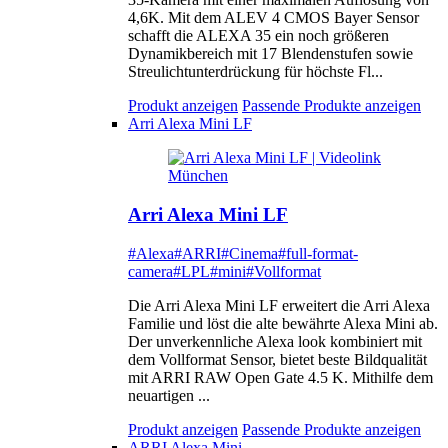
4,6K. Mit dem ALEV 4 CMOS Bayer Sensor
schafft die ALEXA 35 ein noch größeren
Dynamikbereich mit 17 Blendenstufen sowie
Streulichtunterdrückung für höchste Fl...
Produkt anzeigen
Passende Produkte anzeigen
Arri Alexa Mini LF
Arri Alexa Mini LF
#Alexa
#ARRI
#Cinema
#full-format-
camera
#LPL
#mini
#Vollformat
Die Arri Alexa Mini LF erweitert die Arri Alexa
Familie und löst die alte bewährte Alexa Mini ab.
Der unverkennliche Alexa look kombiniert mit
dem Vollformat Sensor, bietet beste Bildqualität
mit ARRI RAW Open Gate 4.5 K. Mithilfe dem
neuartigen ...
Produkt anzeigen
Passende Produkte anzeigen
ARRI Alexa Mini