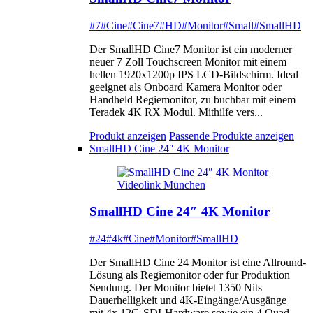
#7
#Cine
#Cine7
#HD
#Monitor
#Small
#SmallHD
Der SmallHD Cine7 Monitor ist ein moderner
neuer 7 Zoll Touchscreen Monitor mit einem
hellen 1920x1200p IPS LCD-Bildschirm. Ideal
geeignet als Onboard Kamera Monitor oder
Handheld Regiemonitor, zu buchbar mit einem
Teradek 4K RX Modul. Mithilfe vers...
Produkt anzeigen
Passende Produkte anzeigen
SmallHD Cine 24″ 4K Monitor
SmallHD Cine 24″ 4K Monitor
#24
#4k
#Cine
#Monitor
#SmallHD
Der SmallHD Cine 24 Monitor ist eine Allround-
Lösung als Regiemonitor oder für Produktion
Sendung. Der Monitor bietet 1350 Nits
Dauerhelligkeit und 4K-Eingänge/Ausgänge
mit 4x 12G-SDI-Hardware sowie ein 4 Quad-