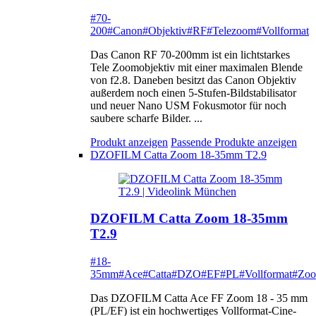
#70-
200
#Canon
#Objektiv
#RF
#Telezoom
#Vollformat
Das Canon RF 70-200mm ist ein lichtstarkes
Tele Zoomobjektiv mit einer maximalen Blende
von f2.8. Daneben besitzt das Canon Objektiv
außerdem noch einen 5-Stufen-Bildstabilisator
und neuer Nano USM Fokusmotor für noch
saubere scharfe Bilder. ...
Produkt anzeigen
Passende Produkte anzeigen
DZOFILM Catta Zoom 18-35mm T2.9
DZOFILM Catta Zoom 18-35mm
T2.9
#18-
35mm
#Ace
#Catta
#DZO
#EF
#PL
#Vollformat
#Zo
Das DZOFILM Catta Ace FF Zoom 18 - 35 mm
(PL/EF) ist ein hochwertiges Vollformat-Cine-