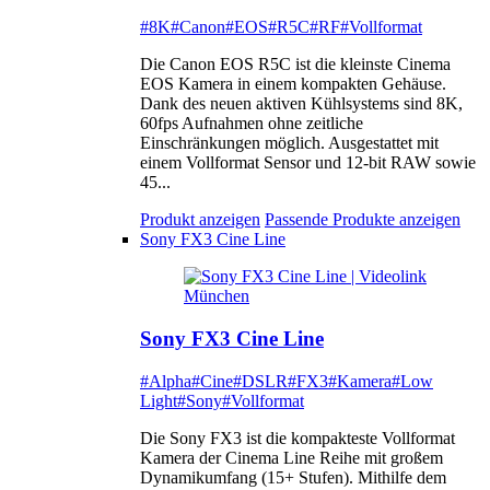
#8K
#Canon
#EOS
#R5C
#RF
#Vollformat
Die Canon EOS R5C ist die kleinste Cinema
EOS Kamera in einem kompakten Gehäuse.
Dank des neuen aktiven Kühlsystems sind 8K,
60fps Aufnahmen ohne zeitliche
Einschränkungen möglich. Ausgestattet mit
einem Vollformat Sensor und 12-bit RAW sowie
45...
Produkt anzeigen
Passende Produkte anzeigen
Sony FX3 Cine Line
Sony FX3 Cine Line
#Alpha
#Cine
#DSLR
#FX3
#Kamera
#Low
Light
#Sony
#Vollformat
Die Sony FX3 ist die kompakteste Vollformat
Kamera der Cinema Line Reihe mit großem
Dynamikumfang (15+ Stufen). Mithilfe dem