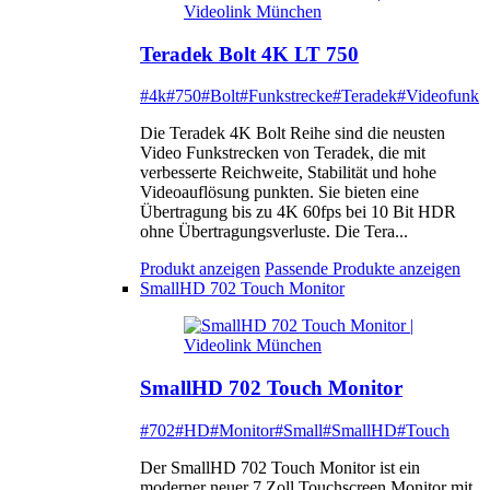
Teradek Bolt 4K LT 750
#4k
#750
#Bolt
#Funkstrecke
#Teradek
#Videofunk
Die Teradek 4K Bolt Reihe sind die neusten
Video Funkstrecken von Teradek, die mit
verbesserte Reichweite, Stabilität und hohe
Videoauflösung punkten. Sie bieten eine
Übertragung bis zu 4K 60fps bei 10 Bit HDR
ohne Übertragungsverluste. Die Tera...
Produkt anzeigen
Passende Produkte anzeigen
SmallHD 702 Touch Monitor
SmallHD 702 Touch Monitor
#702
#HD
#Monitor
#Small
#SmallHD
#Touch
Der SmallHD 702 Touch Monitor ist ein
moderner neuer 7 Zoll Touchscreen Monitor mit