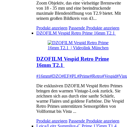
Zoom Objektiv, das eine vielseitige Brennweite
von 18 - 35 mm und eine beeindruckende
maximale Blendenöffnung von T2.9 bietet. Mit
seinem großen Bildkreis von 43...
Produkt anzeigen
Passende Produkte anzeigen
DZOFILM Vespid Retro Prime 16mm T2.1
DZOFILM Vespid Retro Prime
16mm T2.1
#16mm
#DZO
#EF
#PL
#Prime
#Retro
#Vespid
#Vint
Die exklusiven DZOFILM Vespid Retro Primes
bringen den warmen Vintage-Look zurück. Sie
zeichnen sich aus durch eine sanfte Schärfe,
warme Flaires und goldene Farbtöne. Die Vespid
Retro Primes unterstützen Sensorgrößen von
Vollformat bis Vista ...
Produkt anzeigen
Passende Produkte anzeigen
Leica/Leitz Summilux-C Prime 135mm T1.4