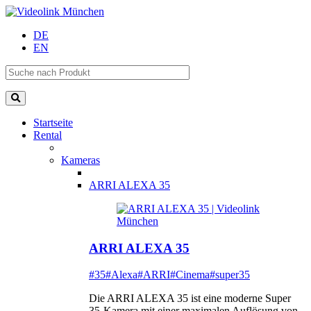
DE
EN
Startseite
Rental
Kameras
ARRI ALEXA 35
ARRI ALEXA 35
#35
#Alexa
#ARRI
#Cinema
#super35
Die ARRI ALEXA 35 ist eine moderne Super
35-Kamera mit einer maximalen Auflösung von