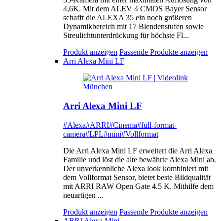
4,6K. Mit dem ALEV 4 CMOS Bayer Sensor
schafft die ALEXA 35 ein noch größeren
Dynamikbereich mit 17 Blendenstufen sowie
Streulichtunterdrückung für höchste Fl...
Produkt anzeigen
Passende Produkte anzeigen
Arri Alexa Mini LF
Arri Alexa Mini LF
#Alexa
#ARRI
#Cinema
#full-format-
camera
#LPL
#mini
#Vollformat
Die Arri Alexa Mini LF erweitert die Arri Alexa
Familie und löst die alte bewährte Alexa Mini ab.
Der unverkennliche Alexa look kombiniert mit
dem Vollformat Sensor, bietet beste Bildqualität
mit ARRI RAW Open Gate 4.5 K. Mithilfe dem
neuartigen ...
Produkt anzeigen
Passende Produkte anzeigen
ARRI Alexa Mini