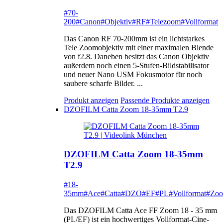
#70-
200
#Canon
#Objektiv
#RF
#Telezoom
#Vollformat
Das Canon RF 70-200mm ist ein lichtstarkes
Tele Zoomobjektiv mit einer maximalen Blende
von f2.8. Daneben besitzt das Canon Objektiv
außerdem noch einen 5-Stufen-Bildstabilisator
und neuer Nano USM Fokusmotor für noch
saubere scharfe Bilder. ...
Produkt anzeigen
Passende Produkte anzeigen
DZOFILM Catta Zoom 18-35mm T2.9
DZOFILM Catta Zoom 18-35mm
T2.9
#18-
35mm
#Ace
#Catta
#DZO
#EF
#PL
#Vollformat
#Zo
Das DZOFILM Catta Ace FF Zoom 18 - 35 mm
(PL/EF) ist ein hochwertiges Vollformat-Cine-