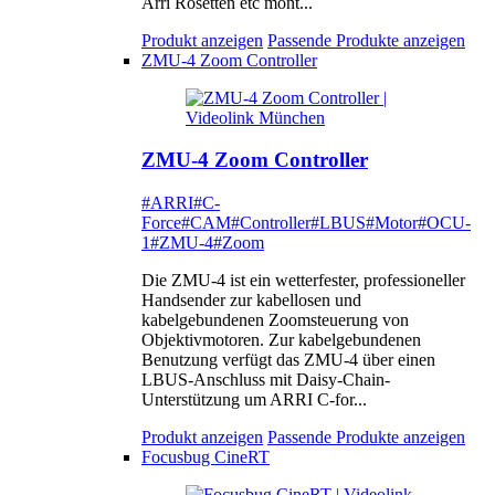
Arri Rosetten etc mont...
Produkt anzeigen
Passende Produkte anzeigen
ZMU-4 Zoom Controller
ZMU-4 Zoom Controller
#ARRI
#C-
Force
#CAM
#Controller
#LBUS
#Motor
#OCU-
1
#ZMU-4
#Zoom
Die ZMU-4 ist ein wetterfester, professioneller
Handsender zur kabellosen und
kabelgebundenen Zoomsteuerung von
Objektivmotoren. Zur kabelgebundenen
Benutzung verfügt das ZMU-4 über einen
LBUS-Anschluss mit Daisy-Chain-
Unterstützung um ARRI C-for...
Produkt anzeigen
Passende Produkte anzeigen
Focusbug CineRT