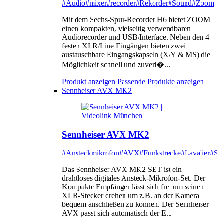
#Audio
#mixer
#recorder
#Rekorder
#Sound
#Zoom
Mit dem Sechs-Spur-Recorder H6 bietet ZOOM
einen kompakten, vielseitig verwendbaren
Audiorecorder und USB/Interface. Neben den 4
festen XLR/Line Eingängen bieten zwei
austauschbare Eingangskapseln (X/Y & MS) die
Möglichkeit schnell und zuverl�...
Produkt anzeigen
Passende Produkte anzeigen
Sennheiser AVX MK2
Sennheiser AVX MK2
#Ansteckmikrofon
#AVX
#Funkstrecke
#Lavalier
#S
Das Sennheiser AVX MK2 SET ist ein
drahtloses digitales Ansteck-Mikrofon-Set. Der
Kompakte Empfänger lässt sich frei um seinen
XLR-Stecker drehen um z.B. an der Kamera
bequem anschließen zu können. Der Sennheiser
AVX passt sich automatisch der E...