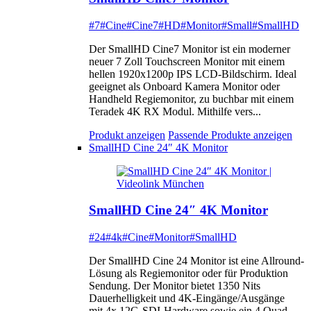
#7
#Cine
#Cine7
#HD
#Monitor
#Small
#SmallHD
Der SmallHD Cine7 Monitor ist ein moderner
neuer 7 Zoll Touchscreen Monitor mit einem
hellen 1920x1200p IPS LCD-Bildschirm. Ideal
geeignet als Onboard Kamera Monitor oder
Handheld Regiemonitor, zu buchbar mit einem
Teradek 4K RX Modul. Mithilfe vers...
Produkt anzeigen
Passende Produkte anzeigen
SmallHD Cine 24″ 4K Monitor
SmallHD Cine 24″ 4K Monitor
#24
#4k
#Cine
#Monitor
#SmallHD
Der SmallHD Cine 24 Monitor ist eine Allround-
Lösung als Regiemonitor oder für Produktion
Sendung. Der Monitor bietet 1350 Nits
Dauerhelligkeit und 4K-Eingänge/Ausgänge
mit 4x 12G-SDI-Hardware sowie ein 4 Quad-