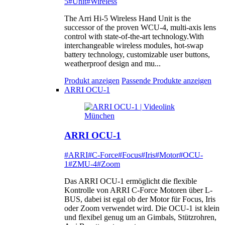
5
#Unit
#Wireless
The Arri Hi-5 Wireless Hand Unit is the
successor of the proven WCU-4, multi-axis lens
control with state-of-the-art technology.With
interchangeable wireless modules, hot-swap
battery technology, customizable user buttons,
weatherproof design and mu...
Produkt anzeigen
Passende Produkte anzeigen
ARRI OCU-1
ARRI OCU-1
#ARRI
#C-Force
#Focus
#Iris
#Motor
#OCU-
1
#ZMU-4
#Zoom
Das ARRI OCU-1 ermöglicht die flexible
Kontrolle von ARRI C-Force Motoren über L-
BUS, dabei ist egal ob der Motor für Focus, Iris
oder Zoom verwendet wird. Die OCU-1 ist klein
und flexibel genug um an Gimbals, Stützrohren,