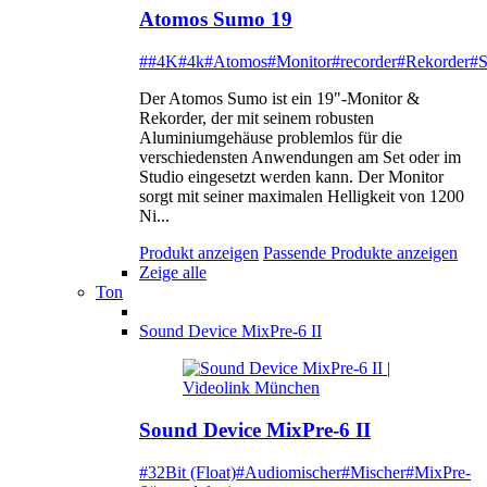
Atomos Sumo 19
##4K
#4k
#Atomos
#Monitor
#recorder
#Rekorder
#
Der Atomos Sumo ist ein 19"-Monitor &
Rekorder, der mit seinem robusten
Aluminiumgehäuse problemlos für die
verschiedensten Anwendungen am Set oder im
Studio eingesetzt werden kann. Der Monitor
sorgt mit seiner maximalen Helligkeit von 1200
Ni...
Produkt anzeigen
Passende Produkte anzeigen
Zeige alle
Ton
Sound Device MixPre-6 II
Sound Device MixPre-6 II
#32Bit (Float)
#Audiomischer
#Mischer
#MixPre-