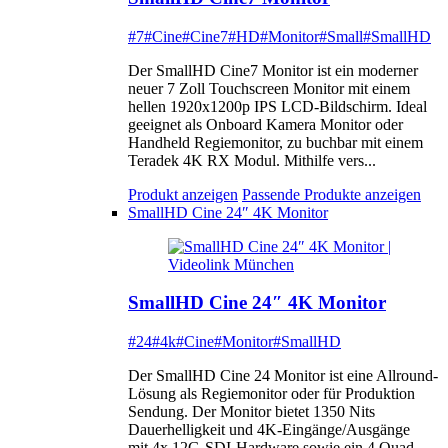
#7
#Cine
#Cine7
#HD
#Monitor
#Small
#SmallHD
Der SmallHD Cine7 Monitor ist ein moderner
neuer 7 Zoll Touchscreen Monitor mit einem
hellen 1920x1200p IPS LCD-Bildschirm. Ideal
geeignet als Onboard Kamera Monitor oder
Handheld Regiemonitor, zu buchbar mit einem
Teradek 4K RX Modul. Mithilfe vers...
Produkt anzeigen
Passende Produkte anzeigen
SmallHD Cine 24″ 4K Monitor
SmallHD Cine 24″ 4K Monitor
#24
#4k
#Cine
#Monitor
#SmallHD
Der SmallHD Cine 24 Monitor ist eine Allround-
Lösung als Regiemonitor oder für Produktion
Sendung. Der Monitor bietet 1350 Nits
Dauerhelligkeit und 4K-Eingänge/Ausgänge
mit 4x 12G-SDI-Hardware sowie ein 4 Quad-