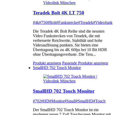
Teradek Bolt 4K LT 750
#4k
#750
#Bolt
#Funkstrecke
#Teradek
#Videofunk
Die Teradek 4K Bolt Reihe sind die neusten
Video Funkstrecken von Teradek, die mit
verbesserte Reichweite, Stabilität und hohe
Videoauflösung punkten. Sie bieten eine
Übertragung bis zu 4K 60fps bei 10 Bit HDR
ohne Übertragungsverluste. Die Tera...
Produkt anzeigen
Passende Produkte anzeigen
SmallHD 702 Touch Monitor
SmallHD 702 Touch Monitor
#702
#HD
#Monitor
#Small
#SmallHD
#Touch
Der SmallHD 702 Touch Monitor ist ein
moderner neuer 7 Zoll Touchscreen Monitor mit