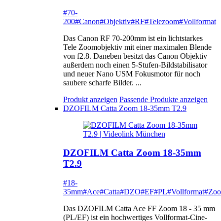
#70-
200
#Canon
#Objektiv
#RF
#Telezoom
#Vollformat
Das Canon RF 70-200mm ist ein lichtstarkes
Tele Zoomobjektiv mit einer maximalen Blende
von f2.8. Daneben besitzt das Canon Objektiv
außerdem noch einen 5-Stufen-Bildstabilisator
und neuer Nano USM Fokusmotor für noch
saubere scharfe Bilder. ...
Produkt anzeigen
Passende Produkte anzeigen
DZOFILM Catta Zoom 18-35mm T2.9
DZOFILM Catta Zoom 18-35mm
T2.9
#18-
35mm
#Ace
#Catta
#DZO
#EF
#PL
#Vollformat
#Zo
Das DZOFILM Catta Ace FF Zoom 18 - 35 mm
(PL/EF) ist ein hochwertiges Vollformat-Cine-