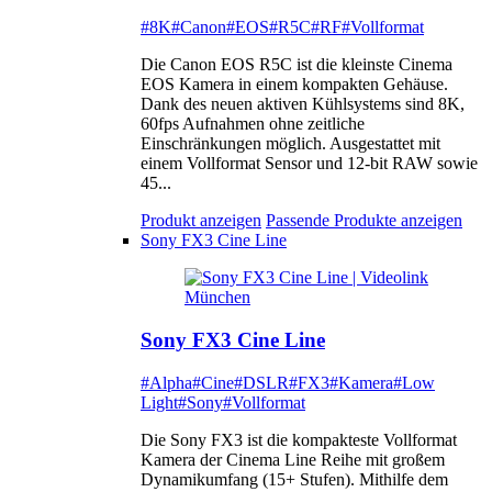
#8K
#Canon
#EOS
#R5C
#RF
#Vollformat
Die Canon EOS R5C ist die kleinste Cinema
EOS Kamera in einem kompakten Gehäuse.
Dank des neuen aktiven Kühlsystems sind 8K,
60fps Aufnahmen ohne zeitliche
Einschränkungen möglich. Ausgestattet mit
einem Vollformat Sensor und 12-bit RAW sowie
45...
Produkt anzeigen
Passende Produkte anzeigen
Sony FX3 Cine Line
Sony FX3 Cine Line
#Alpha
#Cine
#DSLR
#FX3
#Kamera
#Low
Light
#Sony
#Vollformat
Die Sony FX3 ist die kompakteste Vollformat
Kamera der Cinema Line Reihe mit großem
Dynamikumfang (15+ Stufen). Mithilfe dem