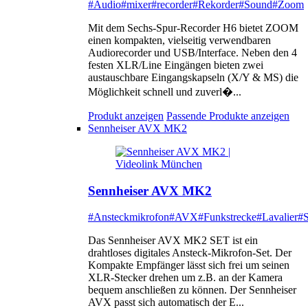
#Audio
#mixer
#recorder
#Rekorder
#Sound
#Zoom
Mit dem Sechs-Spur-Recorder H6 bietet ZOOM
einen kompakten, vielseitig verwendbaren
Audiorecorder und USB/Interface. Neben den 4
festen XLR/Line Eingängen bieten zwei
austauschbare Eingangskapseln (X/Y & MS) die
Möglichkeit schnell und zuverl�...
Produkt anzeigen
Passende Produkte anzeigen
Sennheiser AVX MK2
Sennheiser AVX MK2
#Ansteckmikrofon
#AVX
#Funkstrecke
#Lavalier
#S
Das Sennheiser AVX MK2 SET ist ein
drahtloses digitales Ansteck-Mikrofon-Set. Der
Kompakte Empfänger lässt sich frei um seinen
XLR-Stecker drehen um z.B. an der Kamera
bequem anschließen zu können. Der Sennheiser
AVX passt sich automatisch der E...