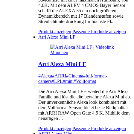
4,6K. Mit dem ALEV 4 CMOS Bayer Sensor
schafft die ALEXA 35 ein noch größeren
Dynamikbereich mit 17 Blendenstufen sowie
Streulichtunterdrückung für höchste Fl...
Produkt anzeigen
Passende Produkte anzeigen
Arri Alexa Mini LF
Arri Alexa Mini LF
#Alexa
#ARRI
#Cinema
#full-format-
camera
#LPL
#mini
#Vollformat
Die Arri Alexa Mini LF erweitert die Arri Alexa
Familie und löst die alte bewährte Alexa Mini ab.
Der unverkennliche Alexa look kombiniert mit
dem Vollformat Sensor, bietet beste Bildqualität
mit ARRI RAW Open Gate 4.5 K. Mithilfe dem
neuartigen ...
Produkt anzeigen
Passende Produkte anzeigen
ARRI Alexa Mini