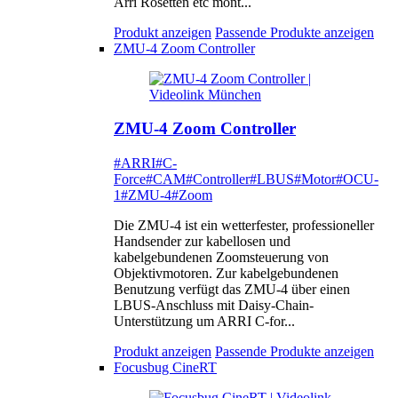
Arri Rosetten etc mont...
Produkt anzeigen
Passende Produkte anzeigen
ZMU-4 Zoom Controller
ZMU-4 Zoom Controller
#ARRI
#C-
Force
#CAM
#Controller
#LBUS
#Motor
#OCU-
1
#ZMU-4
#Zoom
Die ZMU-4 ist ein wetterfester, professioneller
Handsender zur kabellosen und
kabelgebundenen Zoomsteuerung von
Objektivmotoren. Zur kabelgebundenen
Benutzung verfügt das ZMU-4 über einen
LBUS-Anschluss mit Daisy-Chain-
Unterstützung um ARRI C-for...
Produkt anzeigen
Passende Produkte anzeigen
Focusbug CineRT