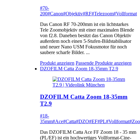
#70-
200
#Canon
#Objektiv
#RF
#Telezoom
#Vollformat
Das Canon RF 70-200mm ist ein lichtstarkes
Tele Zoomobjektiv mit einer maximalen Blende
von f2.8. Daneben besitzt das Canon Objektiv
außerdem noch einen 5-Stufen-Bildstabilisator
und neuer Nano USM Fokusmotor für noch
saubere scharfe Bilder. ...
Produkt anzeigen
Passende Produkte anzeigen
DZOFILM Catta Zoom 18-35mm T2.9
DZOFILM Catta Zoom 18-35mm
T2.9
#18-
35mm
#Ace
#Catta
#DZO
#EF
#PL
#Vollformat
#Zo
Das DZOFILM Catta Ace FF Zoom 18 - 35 mm
(PL/EF) ist ein hochwertiges Vollformat-Cine-