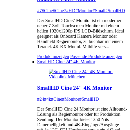
#7
#Cine
#Cine7
#HD
#Monitor
#Small
#SmallHD
Der SmallHD Cine7 Monitor ist ein moderner
neuer 7 Zoll Touchscreen Monitor mit einem
hellen 1920x1200p IPS LCD-Bildschirm. Ideal
geeignet als Onboard Kamera Monitor oder
Handheld Regiemonitor, zu buchbar mit einem
Teradek 4K RX Modul. Mithilfe vers...
Produkt anzeigen
Passende Produkte anzeigen
SmallHD Cine 24″ 4K Monitor
SmallHD Cine 24″ 4K Monitor
#24
#4k
#Cine
#Monitor
#SmallHD
Der SmallHD Cine 24 Monitor ist eine Allround-
Lösung als Regiemonitor oder für Produktion
Sendung. Der Monitor bietet 1350 Nits
Dauerhelligkeit und 4K-Eingänge/Ausgänge
mit 4x 12G-SDI-Hardware sowie ein 4 Quad-