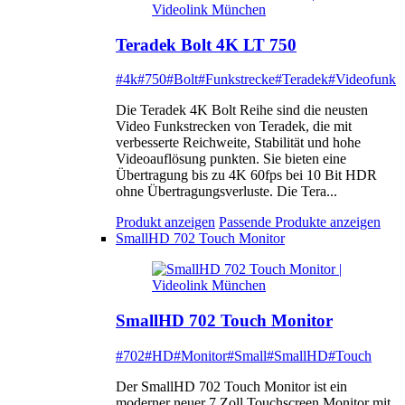
Teradek Bolt 4K LT 750
#4k
#750
#Bolt
#Funkstrecke
#Teradek
#Videofunk
Die Teradek 4K Bolt Reihe sind die neusten
Video Funkstrecken von Teradek, die mit
verbesserte Reichweite, Stabilität und hohe
Videoauflösung punkten. Sie bieten eine
Übertragung bis zu 4K 60fps bei 10 Bit HDR
ohne Übertragungsverluste. Die Tera...
Produkt anzeigen
Passende Produkte anzeigen
SmallHD 702 Touch Monitor
SmallHD 702 Touch Monitor
#702
#HD
#Monitor
#Small
#SmallHD
#Touch
Der SmallHD 702 Touch Monitor ist ein
moderner neuer 7 Zoll Touchscreen Monitor mit