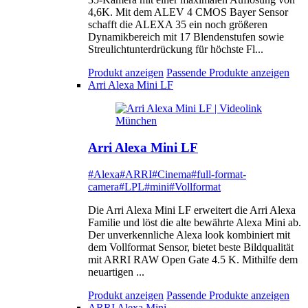
4,6K. Mit dem ALEV 4 CMOS Bayer Sensor
schafft die ALEXA 35 ein noch größeren
Dynamikbereich mit 17 Blendenstufen sowie
Streulichtunterdrückung für höchste Fl...
Produkt anzeigen
Passende Produkte anzeigen
Arri Alexa Mini LF
Arri Alexa Mini LF
#Alexa
#ARRI
#Cinema
#full-format-
camera
#LPL
#mini
#Vollformat
Die Arri Alexa Mini LF erweitert die Arri Alexa
Familie und löst die alte bewährte Alexa Mini ab.
Der unverkennliche Alexa look kombiniert mit
dem Vollformat Sensor, bietet beste Bildqualität
mit ARRI RAW Open Gate 4.5 K. Mithilfe dem
neuartigen ...
Produkt anzeigen
Passende Produkte anzeigen
ARRI Alexa Mini