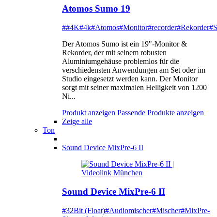
Atomos Sumo 19
##4K
#4k
#Atomos
#Monitor
#recorder
#Rekorder
#
Der Atomos Sumo ist ein 19"-Monitor &
Rekorder, der mit seinem robusten
Aluminiumgehäuse problemlos für die
verschiedensten Anwendungen am Set oder im
Studio eingesetzt werden kann. Der Monitor
sorgt mit seiner maximalen Helligkeit von 1200
Ni...
Produkt anzeigen
Passende Produkte anzeigen
Zeige alle
Ton
Sound Device MixPre-6 II
Sound Device MixPre-6 II
#32Bit (Float)
#Audiomischer
#Mischer
#MixPre-