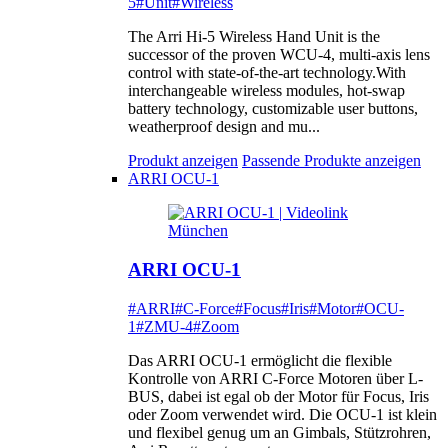
5
#Unit
#Wireless
The Arri Hi-5 Wireless Hand Unit is the
successor of the proven WCU-4, multi-axis lens
control with state-of-the-art technology.With
interchangeable wireless modules, hot-swap
battery technology, customizable user buttons,
weatherproof design and mu...
Produkt anzeigen
Passende Produkte anzeigen
ARRI OCU-1
ARRI OCU-1
#ARRI
#C-Force
#Focus
#Iris
#Motor
#OCU-
1
#ZMU-4
#Zoom
Das ARRI OCU-1 ermöglicht die flexible
Kontrolle von ARRI C-Force Motoren über L-
BUS, dabei ist egal ob der Motor für Focus, Iris
oder Zoom verwendet wird. Die OCU-1 ist klein
und flexibel genug um an Gimbals, Stützrohren,