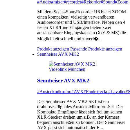
#Audio
#mixer
#recorder
#Rekorder
#Sound
#Zoom
Mit dem Sechs-Spur-Recorder H6 bietet ZOOM
einen kompakten, vielseitig verwendbaren
Audiorecorder und USB/Interface. Neben den 4
festen XLR/Line Eingängen bieten zwei
austauschbare Eingangskapseln (X/Y & MS) die
Möglichkeit schnell und zuverl�...
Produkt anzeigen
Passende Produkte anzeigen
Sennheiser AVX MK2
Sennheiser AVX MK2
#Ansteckmikrofon
#AVX
#Funkstrecke
#Lavalier
#S
Das Sennheiser AVX MK2 SET ist ein
drahtloses digitales Ansteck-Mikrofon-Set. Der
Kompakte Empfänger lässt sich frei um seinen
XLR-Stecker drehen um z.B. an der Kamera
bequem anschließen zu können. Der Sennheiser
AVX passt sich automatisch der E...