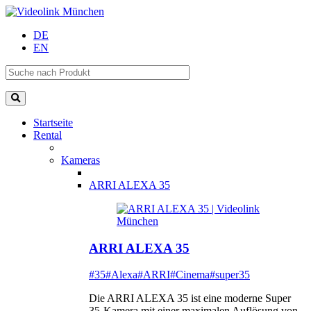
DE
EN
Startseite
Rental
Kameras
ARRI ALEXA 35
ARRI ALEXA 35
#35
#Alexa
#ARRI
#Cinema
#super35
Die ARRI ALEXA 35 ist eine moderne Super
35-Kamera mit einer maximalen Auflösung von