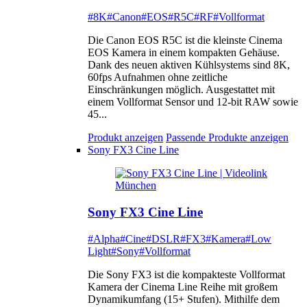
#8K
#Canon
#EOS
#R5C
#RF
#Vollformat
Die Canon EOS R5C ist die kleinste Cinema
EOS Kamera in einem kompakten Gehäuse.
Dank des neuen aktiven Kühlsystems sind 8K,
60fps Aufnahmen ohne zeitliche
Einschränkungen möglich. Ausgestattet mit
einem Vollformat Sensor und 12-bit RAW sowie
45...
Produkt anzeigen
Passende Produkte anzeigen
Sony FX3 Cine Line
Sony FX3 Cine Line
#Alpha
#Cine
#DSLR
#FX3
#Kamera
#Low
Light
#Sony
#Vollformat
Die Sony FX3 ist die kompakteste Vollformat
Kamera der Cinema Line Reihe mit großem
Dynamikumfang (15+ Stufen). Mithilfe dem