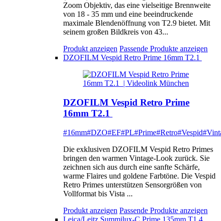
Zoom Objektiv, das eine vielseitige Brennweite
von 18 - 35 mm und eine beeindruckende
maximale Blendenöffnung von T2.9 bietet. Mit
seinem großen Bildkreis von 43...
Produkt anzeigen
Passende Produkte anzeigen
DZOFILM Vespid Retro Prime 16mm T2.1
DZOFILM Vespid Retro Prime
16mm T2.1
#16mm
#DZO
#EF
#PL
#Prime
#Retro
#Vespid
#Vint
Die exklusiven DZOFILM Vespid Retro Primes
bringen den warmen Vintage-Look zurück. Sie
zeichnen sich aus durch eine sanfte Schärfe,
warme Flaires und goldene Farbtöne. Die Vespid
Retro Primes unterstützen Sensorgrößen von
Vollformat bis Vista ...
Produkt anzeigen
Passende Produkte anzeigen
Leica/Leitz Summilux-C Prime 135mm T1.4